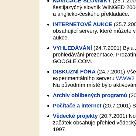
NAVIGACE-SLOVNÍKY
(25.7.200
šestijazyčný slovník WINGED 2000
a anglicko-českého překladače.
INTERNETOVÉ AUKCE
(25.7.20
obsahující servery, které můžete v
aukce.
VYHLEDÁVÁNÍ
(24.7.2001)
Byla 
prohledávání prezentace. Prozatí
GOOGLE.COM.
DISKUZNÍ FÓRA
(24.7.2001)
Všec
experimentálního serveru
WWW2
Na původním místě bylo aktivová
Archív oblíbených programů
(20
Počítače a internet
(20.7.2001)
St
Vědecké projekty
(20.7.2001)
Nov
začátek obsahuje přehled vědeckýc
1997.