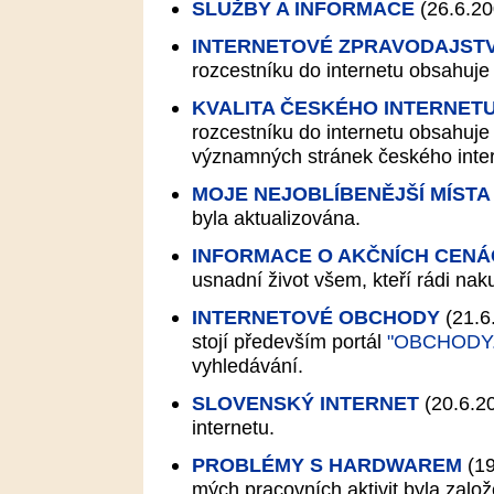
SLUŽBY A INFORMACE
(26.6.20
INTERNETOVÉ ZPRAVODAJSTV
rozcestníku do internetu obsahuje 
KVALITA ČESKÉHO INTERNET
rozcestníku do internetu obsahuje
významných stránek českého internet
MOJE NEJOBLÍBENĚJŠÍ MÍSTA
byla aktualizována.
INFORMACE O AKČNÍCH CEN
usnadní život všem, kteří rádi na
INTERNETOVÉ OBCHODY
(21.6
stojí především portál
"OBCHODY
vyhledávání.
SLOVENSKÝ INTERNET
(20.6.2
internetu.
PROBLÉMY S HARDWAREM
(19
mých pracovních aktivit byla zalo