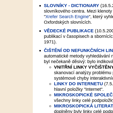
SLOVNÍKY - DICTIONARY
(16.5.
slovníkového centra. Mezi klenoty 
"
Xrefer Search Engine
", který vy
Oxfordských slovnících.
VĚDECKÉ PUBLIKACE
(10.5.20
publikací v časopisech a sbornícíc
1971).
ČIŠTĚNÍ OD NEFUNKČNÍCH LI
automatické metody vyhledávání n
byl nečekaně děsivý: bylo indikov
VNITŘNÍ LINKY VYČIŠTĚN
skanovací analýzy problému 
systémové chyby interaktivní
LINKY DO INTERNETU
(7.5
hlavní položky "Internet".
MIKROSKOPICKÉ SPOLEČ
všechny linky celé podpoložky
MIKROSKOPICKÁ LITERA
doplněny byly linky celé podpo