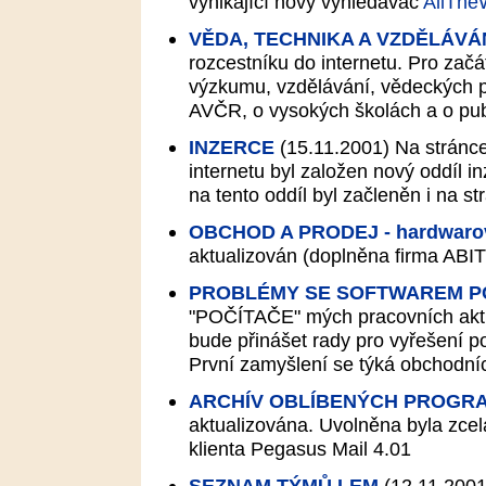
vynikající nový vyhledávač
AllTh
VĚDA, TECHNIKA A VZDĚLÁVÁ
rozcestníku do internetu. Pro zač
výzkumu, vzdělávání, vědeckých p
AVČR, o vysokých školách a o publ
INZERCE
(15.11.2001)
Na stránc
internetu byl založen nový oddíl 
na tento oddíl byl začleněn i na s
OBCHOD A PRODEJ - hardwarov
aktualizován (doplněna firma ABIT
PROBLÉMY SE SOFTWAREM P
"POČÍTAČE" mých pracovních aktiv
bude přinášet rady pro vyřešení 
První zamyšlení se týká obchodníc
ARCHÍV OBLÍBENÝCH PROGR
aktualizována. Uvolněna byla zce
klienta Pegasus Mail 4.01
SEZNAM TÝMŮ LEM
(12.11.2001