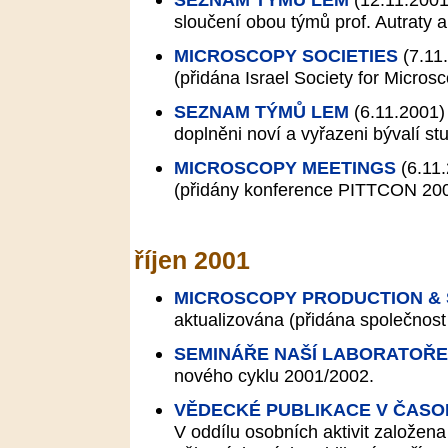
sloučení obou týmů prof. Autraty
MICROSCOPY SOCIETIES
(7.11
(přidána Israel Society for Microsc
SEZNAM TÝMŮ LEM
(6.11.2001)
doplněni noví a vyřazeni bývalí st
MICROSCOPY MEETINGS
(6.11
(přidány konference PITTCON 200
říjen 2001
MICROSCOPY PRODUCTION &
aktualizována (přidána společnos
SEMINÁŘE NAŠÍ LABORATOŘE
nového cyklu 2001/2002.
VĚDECKÉ PUBLIKACE V ČASO
V oddílu osobních aktivit založen