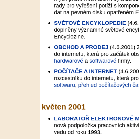
rady pro vyřešení potíží s kompon
dat na pevném disku opatřeném 
SVĚTOVÉ ENCYKLOPEDIE
(4.6
doplněny významné světové encykl
Encyclozine.
OBCHOD A PRODEJ
(4.6.2001)
Z
do internetu, která pro začátek o
hardwarové
a
softwarové
firmy.
POČÍTAČE A INTERNET
(4.6.200
rozcestníku do internetu, která p
softwaru
,
přehled počítačových ča
květen 2001
LABORATOŘ ELEKTRONOVÉ M
nová podpoložka pracovních aktivit
vedu od roku 1993.