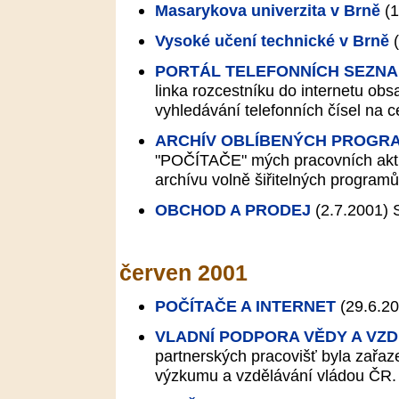
Masarykova univerzita v Brně
(1
Vysoké učení technické v Brně
(
PORTÁL TELEFONNÍCH SEZNA
linka rozcestníku do internetu obs
vyhledávání telefonních čísel na c
ARCHÍV OBLÍBENÝCH PROGR
"POČÍTAČE" mých pracovních aktiv
archívu volně šiřitelných programů
OBCHOD A PRODEJ
(2.7.2001)
S
červen 2001
POČÍTAČE A INTERNET
(29.6.20
VLADNÍ PODPORA VĚDY A VZ
partnerských pracovišť byla zařa
výzkumu a vzdělávání vládou ČR.