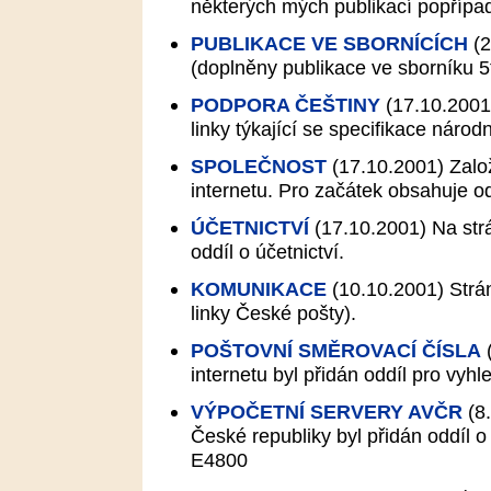
některých mých publikací popřípa
PUBLIKACE VE SBORNÍCÍCH
(2
(doplněny publikace ve sborníku 5
PODPORA ČEŠTINY
(17.10.2001
linky týkající se specifikace národ
SPOLEČNOST
(17.10.2001)
Zalo
internetu. Pro začátek obsahuje o
ÚČETNICTVÍ
(17.10.2001)
Na strá
oddíl o účetnictví.
KOMUNIKACE
(10.10.2001)
Strán
linky České pošty).
POŠTOVNÍ SMĚROVACÍ ČÍSLA
(
internetu byl přidán oddíl pro vyh
VÝPOČETNÍ SERVERY AVČR
(8
České republiky byl přidán oddíl
E4800