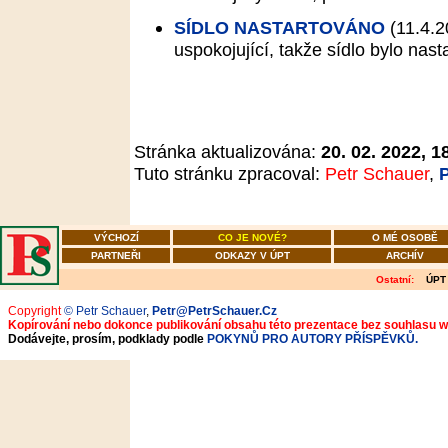
SÍDLO NASTARTOVÁNO
(11.4.2
uspokojující, takže sídlo bylo nast
Stránka aktualizována:
20. 02. 2022, 1
Tuto stránku zpracoval:
Petr Schauer
,
VÝCHOZÍ
CO JE NOVÉ?
O MÉ OSOBĚ
PARTNEŘI
ODKAZY V ÚPT
ARCHÍV
Ostatní:
ÚPT
Copyright
© Petr Schauer
,
Petr@PetrSchauer.Cz
Kopírování nebo dokonce publikování obsahu této prezentace bez souhlasu 
Dodávejte, prosím, podklady podle
POKYNŮ PRO AUTORY PŘÍSPĚVKŮ.