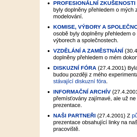
PROFESIONÁLNÍ ZKUŠENOSTI
byly doplněny přehledem o mých z
modelování.
KOMISE, VÝBORY A SPOLEČNO
osobě byly doplněny přehledem o
výborech a společnostech.
VZDĚLÁNÍ A ZAMĚSTNÁNÍ
(30.4
doplněny přehledem o mém dokon
DISKUZNÍ FÓRA
(27.4.2001)
Byla
budou později z mého experimen
stávající diskuzní fóra
.
INFORMAČNÍ ARCHÍV
(27.4.200
přemísťovány zajímavé, ale už ne p
prezentace.
NAŠI PARTNEŘI
(27.4.2001)
Z
p
prezentace obsahující linky na na
pracoviště.