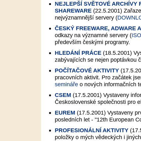
NEJLEPŠÍ SVĚTOVÉ ARCHÍVY
SHAREWARE
(22.5.2001)
Zařaze
nejvýznamnější servery (
DOWNL
ČESKÝ FREEWARE, ADWARE 
odkazy na významné servery (
IS
především českými programy.
HLEDÁNÍ PRÁCE
(18.5.2001)
Vys
zabývajících se nejen poptávkou č
POČÍTAČOVÉ AKTIVITY
(17.5.2
pracovních aktivit. Pro začátek js
semináře
o nových informačních te
CSEM
(17.5.2001)
Vystaveny inf
Československé společnosti pro e
EUREM
(17.5.2001)
Vystaveny prv
posledních let - "12th European C
PROFESIONÁLNÍ AKTIVITY
(17.
položky o mých vědeckých i jiných 