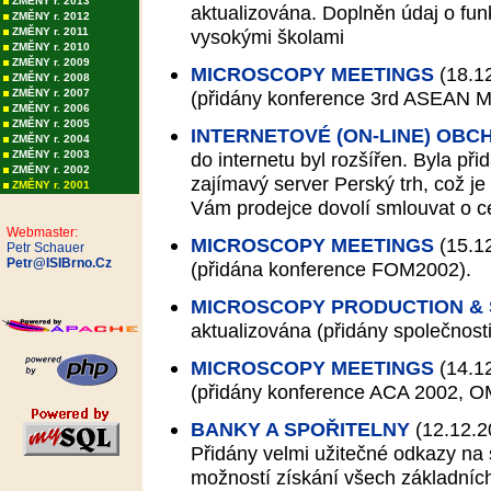
ZMĚNY r. 2013
aktualizována. Doplněn údaj o funkc
ZMĚNY r. 2012
ZMĚNY r. 2011
vysokými školami
ZMĚNY r. 2010
ZMĚNY r. 2009
MICROSCOPY MEETINGS
(18.1
ZMĚNY r. 2008
ZMĚNY r. 2007
(přidány konference 3rd ASEAN 
ZMĚNY r. 2006
ZMĚNY r. 2005
INTERNETOVÉ (ON-LINE) OBC
ZMĚNY r. 2004
ZMĚNY r. 2003
do internetu byl rozšířen. Byla př
ZMĚNY r. 2002
zajímavý server Perský trh, což je
ZMĚNY r. 2001
Vám prodejce dovolí smlouvat o c
Webmaster:
MICROSCOPY MEETINGS
(15.1
Petr Schauer
Petr@ISIBrno.Cz
(přidána konference FOM2002).
MICROSCOPY PRODUCTION &
aktualizována (přidány společnost
MICROSCOPY MEETINGS
(14.1
(přidány konference ACA 2002, 
BANKY A SPOŘITELNY
(12.12.2
Přidány velmi užitečné odkazy na
možností získání všech základníc