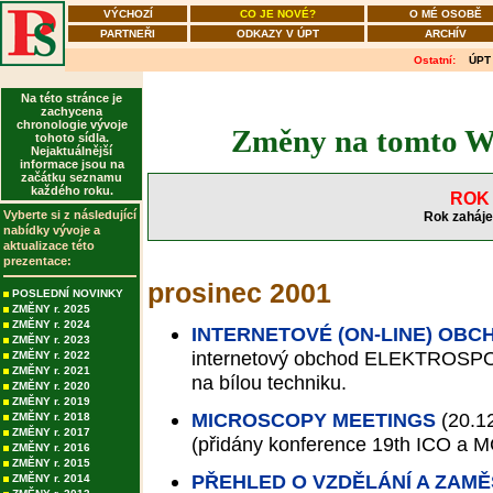
VÝCHOZÍ
CO JE NOVÉ?
O MÉ OSOBĚ
PARTNEŘI
ODKAZY V ÚPT
ARCHÍV
Ostatní:
ÚPT
Na této stránce je
zachycena
chronologie vývoje
Změny na tomto WW
tohoto sídla.
Nejaktuálnější
informace jsou na
začátku seznamu
každého roku.
ROK 
Vyberte si z následující
Rok zaháje
nabídky vývoje a
aktualizace této
prezentace:
prosinec 2001
POSLEDNÍ NOVINKY
ZMĚNY r. 2025
ZMĚNY r. 2024
INTERNETOVÉ (ON-LINE) OBC
ZMĚNY r. 2023
internetový obchod ELEKTROSPO
ZMĚNY r. 2022
ZMĚNY r. 2021
na bílou techniku.
ZMĚNY r. 2020
ZMĚNY r. 2019
MICROSCOPY MEETINGS
(20.1
ZMĚNY r. 2018
ZMĚNY r. 2017
(přidány konference 19th ICO a M
ZMĚNY r. 2016
ZMĚNY r. 2015
PŘEHLED O VZDĚLÁNÍ A ZAMĚ
ZMĚNY r. 2014