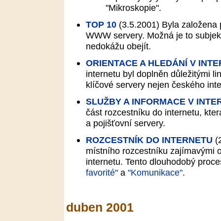
"Mikroskopie".
TOP 10
(3.5.2001)
Byla založena 
WWW servery. Možná je to subjektiv
nedokážu obejít.
ORIENTACE A HLEDÁNÍ V INT
internetu byl doplněn důležitými l
klíčové servery nejen českého inte
SLUŽBY A INFORMACE V INTE
část rozcestníku do internetu, kte
a pojišťovní servery.
ROZCESTNÍK DO INTERNETU
(
místního rozcestníku zajímavými
internetu. Tento dlouhodobý proc
favorité"
a
"Komunikace"
.
duben 2001