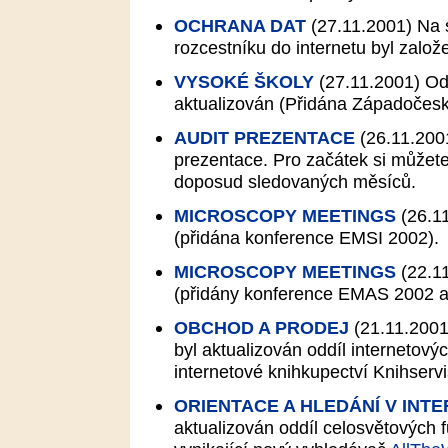
OCHRANA DAT
(27.11.2001)
Na s
rozcestníku do internetu byl založ
VYSOKÉ ŠKOLY
(27.11.2001)
Odd
aktualizován (Přidána Západočeská
AUDIT PREZENTACE
(26.11.200
prezentace. Pro začátek si můžet
doposud sledovaných měsíců.
MICROSCOPY MEETINGS
(26.1
(přidána konference EMSI 2002).
MICROSCOPY MEETINGS
(22.1
(přidány konference EMAS 2002 a
OBCHOD A PRODEJ
(21.11.2001
byl aktualizován oddíl internetovýc
internetové knihkupectví Knihservi
ORIENTACE A HLEDÁNÍ V INT
aktualizován oddíl celosvětových f