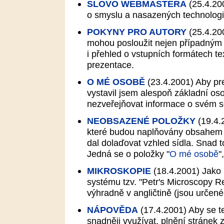
SLOVO WEBMASTERA
(25.4.20
o smyslu a nasazených technologi
POKYNY PRO AUTORY
(25.4.20
mohou posloužit nejen případným s
i přehled o vstupních formátech t
prezentace.
O MÉ OSOBĚ
(23.4.2001)
Aby pr
vystavil jsem alespoň základní os
nezveřejňovat informace o svém 
NEOBSAZENÉ POLOŽKY
(19.4.
které budou naplňovány obsahem t
dal dolaďovat vzhled sídla. Snad t
Jedná se o položky "
O mé osobě
",
MIKROSKOPIE
(18.4.2001)
Jako 
systému tzv. "Petr's Microscopy R
výhradně v angličtině (jsou určen
NÁPOVĚDA
(17.4.2001)
Aby se te
snadněji využívat, plnění stránek