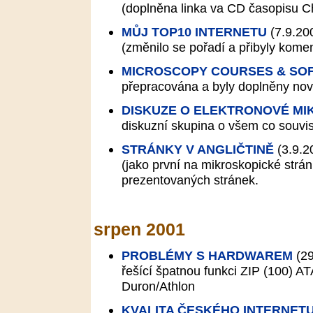
(doplněna linka va CD časopisu Ch
MŮJ TOP10 INTERNETU
(7.9.20
(změnilo se pořadí a přibyly komen
MICROSCOPY COURSES & SO
přepracována a byly doplněny nov
DISKUZE O ELEKTRONOVÉ MI
diskuzní skupina o všem co souvis
STRÁNKY V ANGLIČTINĚ
(3.9.2
(jako první na mikroskopické strán
prezentovaných stránek.
srpen 2001
PROBLÉMY S HARDWAREM
(29
řešící špatnou funkci ZIP (100) 
Duron/Athlon
KVALITA ČESKÉHO INTERNET