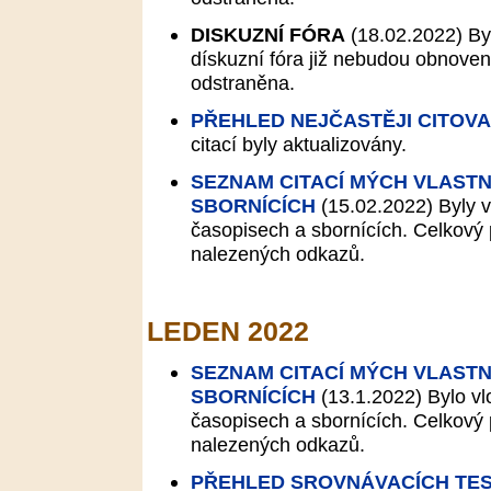
DISKUZNÍ FÓRA
(18.02.2022)
By
dískuzní fóra již nebudou obnovena
odstraněna.
PŘEHLED NEJČASTĚJI CITOV
citací byly aktualizovány.
SEZNAM CITACÍ MÝCH VLASTN
SBORNÍCÍCH
(15.02.2022)
Byly v
časopisech a sbornících. Celkový p
nalezených odkazů.
LEDEN 2022
SEZNAM CITACÍ MÝCH VLASTN
SBORNÍCÍCH
(13.1.2022)
Bylo vl
časopisech a sbornících. Celkový p
nalezených odkazů.
PŘEHLED SROVNÁVACÍCH TES