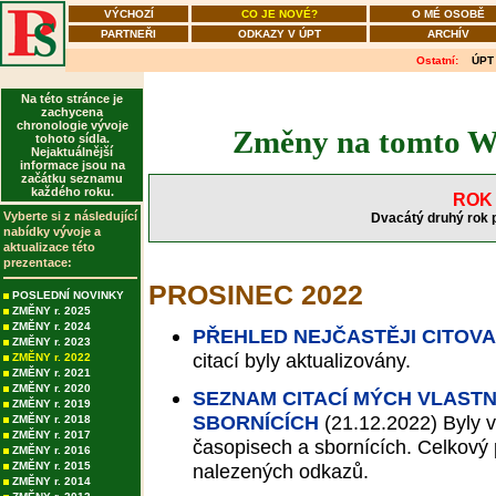
VÝCHOZÍ
CO JE NOVÉ?
O MÉ OSOBĚ
PARTNEŘI
ODKAZY V ÚPT
ARCHÍV
Ostatní:
ÚPT
Na této stránce je
zachycena
chronologie vývoje
Změny na tomto WW
tohoto sídla.
Nejaktuálnější
informace jsou na
začátku seznamu
každého roku.
ROK 
Vyberte si z následující
Dvacátý druhý rok 
nabídky vývoje a
aktualizace této
prezentace:
PROSINEC 2022
POSLEDNÍ NOVINKY
ZMĚNY r. 2025
ZMĚNY r. 2024
PŘEHLED NEJČASTĚJI CITOV
ZMĚNY r. 2023
citací byly aktualizovány.
ZMĚNY r. 2022
ZMĚNY r. 2021
ZMĚNY r. 2020
SEZNAM CITACÍ MÝCH VLASTN
ZMĚNY r. 2019
SBORNÍCÍCH
(21.12.2022)
Byly v
ZMĚNY r. 2018
ZMĚNY r. 2017
časopisech a sbornících. Celkový p
ZMĚNY r. 2016
ZMĚNY r. 2015
nalezených odkazů.
ZMĚNY r. 2014