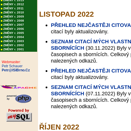
ZMĚNY r. 2013
ZMĚNY r. 2012
ZMĚNY r. 2011
LISTOPAD 2022
ZMĚNY r. 2010
ZMĚNY r. 2009
ZMĚNY r. 2008
PŘEHLED NEJČASTĚJI CITOV
ZMĚNY r. 2007
ZMĚNY r. 2006
citací byly aktualizovány.
ZMĚNY r. 2005
ZMĚNY r. 2004
SEZNAM CITACÍ MÝCH VLASTN
ZMĚNY r. 2003
ZMĚNY r. 2002
SBORNÍCÍCH
(30.11.2022)
Byly v
ZMĚNY r. 2001
časopisech a sbornících. Celkový p
nalezených odkazů.
Webmaster:
Petr Schauer
PŘEHLED NEJČASTĚJI CITOV
Petr@ISIBrno.Cz
citací byly aktualizovány.
SEZNAM CITACÍ MÝCH VLASTN
SBORNÍCÍCH
(07.11.2022)
Byly v
časopisech a sbornících. Celkový p
nalezených odkazů.
ŘÍJEN 2022