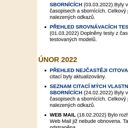
SBORNÍCÍCH
(03.03.2022)
Byly v
časopisech a sbornících. Celkový p
nalezených odkazů.
PŘEHLED SROVNÁVACÍCH TES
(01.03.2022)
Doplněny testy z čas
testovaných modelů.
ÚNOR 2022
PŘEHLED NEJČASTĚJI CITOV
citací byly aktualizovány.
SEZNAM CITACÍ MÝCH VLASTN
SBORNÍCÍCH
(24.02.2022)
Byly v
časopisech a sbornících. Celkový p
nalezených odkazů.
WEB MAIL
(18.02.2022)
Bylo roz
Web Mail již nebude obnovena. Tat
odstraněna.