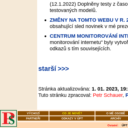
(12.1.2022)
Doplněny testy z časo
testovaných modelů.
ZMĚNY NA TOMTO WEBU V R. 
obsahující sled novinek v mé preze
CENTRUM MONITOROVÁNÍ IN
monitorování internetu" byly vytv
odkazů s tím souvisejících.
starší >>>
Stránka aktualizována:
1. 01. 2023, 19
Tuto stránku zpracoval:
Petr Schauer
,
VÝCHOZÍ
CO JE NOVÉ?
O MÉ OSOBĚ
PARTNEŘI
ODKAZY V ÚPT
ARCHÍV
Ostatní:
ÚPT