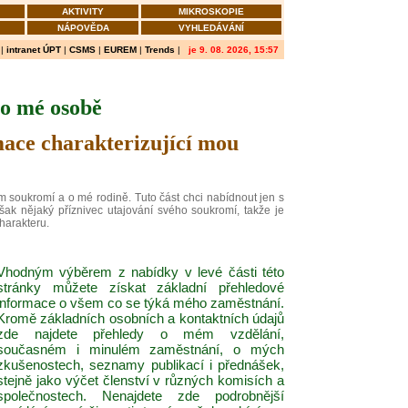
AKTIVITY
MIKROSKOPIE
NÁPOVĚDA
VYHLEDÁVÁNÍ
|
intranet ÚPT
|
CSMS
|
EUREM
|
Trends
|
je 9. 08. 2026, 15:57
o mé osobě
mace charakterizující mou
 soukromí a o mé rodině. Tuto část chci nabídnout jen s
k nějaký příznivec utajování svého soukromí, takže je
harakteru.
Vhodným výběrem z nabídky v levé části této
stránky můžete získat základní přehledové
informace o všem co se týká mého zaměstnání.
Kromě základních osobních a kontaktních údajů
zde najdete přehledy o mém vzdělání,
současném i minulém zaměstnání, o mých
zkušenostech, seznamy publikací i přednášek,
stejně jako výčet členství v různých komisích a
společnostech. Nenajdete zde podrobnější