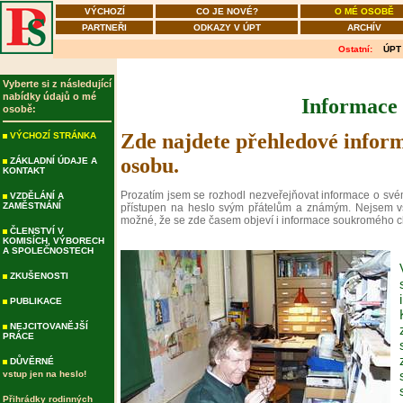
VÝCHOZÍ
CO JE NOVÉ?
O MÉ OSOBĚ
PARTNEŘI
ODKAZY V ÚPT
ARCHÍV
Ostatní:
ÚPT
Vyberte si z následující
nabídky údajů o mé
Informace 
osobě:
Zde najdete přehledové infor
VÝCHOZÍ STRÁNKA
osobu.
ZÁKLADNÍ ÚDAJE A
KONTAKT
Prozatím jsem se rozhodl nezveřejňovat informace o svém
VZDĚLÁNÍ A
ZAMĚSTNÁNÍ
přístupen na heslo svým přátelům a známým. Nejsem vša
možné, že se zde časem objeví i informace soukromého c
ČLENSTVÍ V
KOMISÍCH, VÝBORECH
A SPOLEČNOSTECH
ZKUŠENOSTI
PUBLIKACE
NEJCITOVANĚJŠÍ
PRÁCE
DŮVĚRNÉ
vstup jen na heslo!
Přihrádky rodinných