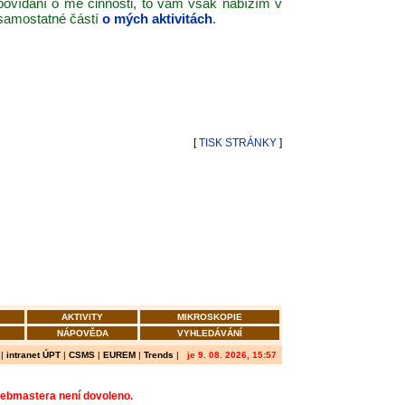
povídání o mé činnosti, to vám však nabízím v
samostatné částí
o mých aktivitách
.
[
TISK STRÁNKY
]
AKTIVITY
MIKROSKOPIE
NÁPOVĚDA
VYHLEDÁVÁNÍ
|
intranet ÚPT
|
CSMS
|
EUREM
|
Trends
|
je 9. 08. 2026, 15:57
webmastera není dovoleno.