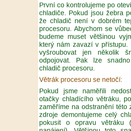
První co kontrolujeme po otevř
chladiče. Pokud jsou žebra 
že chladič není v dobrém t
procesoru. Abychom se vůbec 
budeme muset většinou vyjm
který nám zavazí v přístupu. N
vyšroubovat jen několik š
odpojovat. Pak lze snadno 
chladič procesoru.
Větrák procesoru se netočí:
Pokud jsme naměřili nedos
otačky chladícího větráku, p
zaměříme na odstranění této 
zdroje demontujeme celý ch
pokusit o opravu větráku 
napájení). Většinou toto s