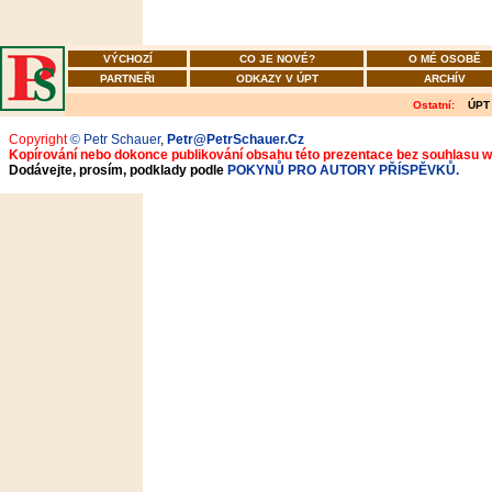
VÝCHOZÍ
CO JE NOVÉ?
O MÉ OSOBĚ
PARTNEŘI
ODKAZY V ÚPT
ARCHÍV
Ostatní:
ÚPT
Copyright
© Petr Schauer
,
Petr@PetrSchauer.Cz
Kopírování nebo dokonce publikování obsahu této prezentace bez souhlasu 
Dodávejte, prosím, podklady podle
POKYNŮ PRO AUTORY PŘÍSPĚVKŮ.