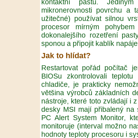
kontaktní pastu. Jediným
mikronerovnosti povrchu a t
užitečné) používat silnou vrs
procesor mírným pohybem 
dokonalejšího rozetření pas
sponou a připojit kablík napáj
Jak to hlídat?
Restartovat pořád počítač 
BIOSu zkontrolovali teplotu
chladiče, je prakticky nemož
většina výrobců základních 
nástroje, které toto zvládají i
desky MSI mají přibalený na
PC Alert System Monitor, kte
monitoruje (interval možno na
hodnoty teploty procesoru i s