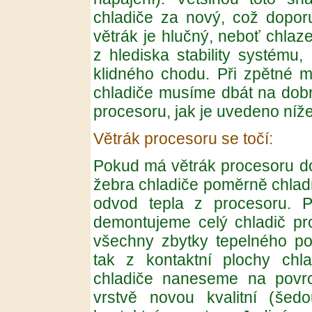
chladiče za nový, což doporu
větrák je hlučný, neboť chlaze
z hlediska stability systému,
klidného chodu. Při zpětné 
chladiče musíme dbát na dobr
procesoru, jak je uvedeno níže
Větrák procesoru se točí:
Pokud má větrák procesoru do
žebra chladiče poměrně chlad
odvod tepla z procesoru. P
demontujeme celý chladič pr
všechny zbytky tepelného po
tak z kontaktní plochy chl
chladiče naneseme na povrc
vrstvě novou kvalitní (šedo