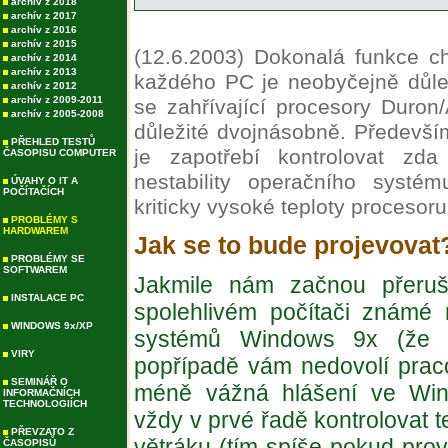
archív z 2018
archív z 2017
archív z 2016
archív z 2015
(12.6.2003)
Dokonalá funkce chl
archív z 2014
archív z 2013
každého PC je neobyčejně důle
archív z 2012
archív z 2009-2011
se zahřívající procesory Duron/
archív z 2005-2008
důležité dvojnásobně. Především
PŘEHLED TESTŮ
je zapotřebí kontrolovat zda
ČASOPISU COMPUTER
nestability operačního syst
ÚVAHY O IT A
POČÍTAČÍCH
kriticky vysoké teploty procesoru
PROBLÉMY S
HARDWAREM
Jak se to bude projevovat
PROBLÉMY SE
SOFTWAREM
Jakmile nám začnou přeruš
INSTALACE PC
spolehlivém počítači známé
WINDOWS 9x/XP
systémů Windows 9x (že d
VIRY
popřípadě vám nedovolí pracova
SEMINÁŘ O
méně vážná hlášení ve Win
INFORMAČNÍCH
TECHNOLOGIÍCH
vždy v prvé řadě kontrolovat t
PŘEVZATO Z
větráku (tím spíše pokud prov
ČASOPISŮ