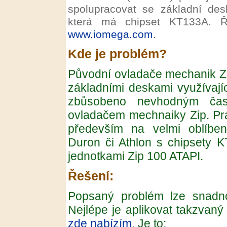
spolupracovat se základní de
která má chipset KT133A. Ře
www.iomega.com
.
Kde je problém?
Původní ovladače mechanik Zi
základními deskami využívají
zbůsobeno nevhodným čas
ovladačem mechnaiky Zip. Pra
především na velmi oblíbe
Duron či Athlon s chipsety K
jednotkami Zip 100 ATAPI.
Řešení:
Popsaný problém lze snadno
Nejlépe je aplikovat takzvaný
zde nabízím
. Je to: