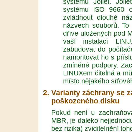
systému Joliet. Joli
systému ISO 9660 o
zvládnout dlouhé náz
názvech souborů. To 
dříve uložených pod M
vaší instalaci LIN
zabudovat do počítač
namontovat ho s přísl
zmíněné podpory. Zac
LINUXem čitelná a mů
místo nějakého síťovéh
Varianty záchrany se 
poškozeného disku
Pokud není u zachraňov
MBR, je daleko nejjednod
bez rizika) zviditelnění t