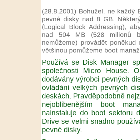
(28.8.2001)
Bohužel, ne každý 
pevné disky nad 8 GB. Někter
(Logical Block Addressing), a
nad 504 MB (528 milionů b
nemůžeme) provádět poněkud ri
většinou pomůžeme boot manaž
Používá se Disk Manager spo
společnosti Micro House. O
dodávány výrobci pevných dis
ovládání velkých pevných dis
deskách. Pravděpodobně nejz
nejoblíbenějším boot man
nainstaluje do boot sektoru 
Drive se velmi snadno použí
pevné disky.