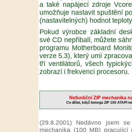
a také napájecí zdroje Vcor
umožňuje nastavit spuštění pop
(nastavitelných) hodnot teploty
Pokud výrobce základní des
své CD nepřibalí, můžete sáh
programu Motherboard Monito
verze 5.3), který umí zpracovat
tří ventilátorů, všech typick
zobrazí i frekvenci procesoru.
Nefunkční ZIP mechanika n
Co dělat, když Iomega ZIP 100 ATAPI n
(29.8.2001)
Nedávno jsem se 
mechanika (100 MB) pracující 