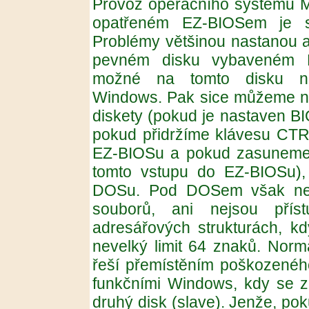
Provoz operačního systému 
opatřeném EZ-BIOSem je sp
Problémy většinou nastanou a
pevném disku vybaveném 
možné na tomto disku nas
Windows. Pak sice můžeme nas
diskety (pokud je nastaven BI
pokud přidržíme klávesu CTR
EZ-BIOSu a pokud zasuneme 
tomto vstupu do EZ-BIOSu),
DOSu. Pod DOSem však nen
souborů, ani nejsou přís
adresářových strukturách, kd
nevelký limit 64 znaků. Norm
řeší přemístěním poškozeného
funkčními Windows, kdy se za
druhý disk (slave). Jenže, po