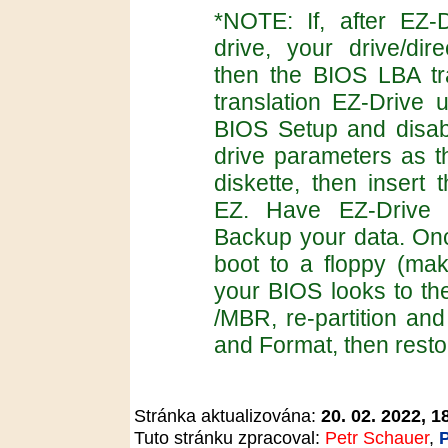
*NOTE: If, after EZ-D
drive, your drive/dir
then the BIOS LBA tra
translation EZ-Drive 
BIOS Setup and disabl
drive parameters as t
diskette, then insert
EZ. Have EZ-Drive r
Backup your data. Onc
boot to a floppy (ma
your BIOS looks to the
/MBR, re-partition an
and Format, then resto
Stránka aktualizována:
20. 02. 2022, 1
Tuto stránku zpracoval:
Petr Schauer
,