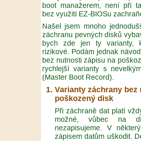
boot manažerem, není při t
bez využití EZ-BIOSu zachraňo
Našel jsem mnoho jednodušší
záchranu pevných disků vyba
bych zde jen ty varianty,
rizikové. Podám jednak návod 
bez nutnosti zápisu na poškoz
rychlejší varianty s nevelk
(Master Boot Record).
Varianty záchrany bez 
poškozený disk
Při záchraně dat platí vžd
možné, vůbec na di
nezapisujeme. V někter
zápisem datům uškodit. D