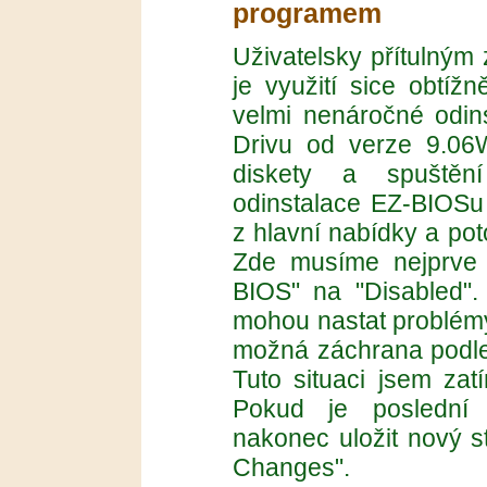
programem
Uživatelsky přítulný
je využití sice obtížn
velmi nenáročné odins
Drivu od verze 9.06
diskety a spuštěn
odinstalace EZ-BIOSu
z hlavní nabídky a po
Zde musíme nejprve 
BIOS" na "Disabled".
mohou nastat problémy
možná záchrana podle 
Tuto situaci jsem za
Pokud je poslední
nakonec uložit nový s
Changes".