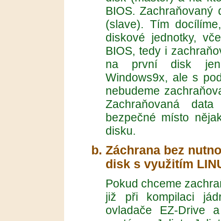
BIOS. Zachraňovaný di
(slave). Tím docílíme
diskové jednotky, vče
BIOS, tedy i zachraňov
na první disk jen
Windows9x, ale s pod
nebudeme zachraňovat 
Zachraňovaná dat
bezpečné místo nějak
disku.
Záchrana bez nutno
disk s využitím LI
Pokud chceme zachraň
již při kompilaci j
ovladače EZ-Drive 