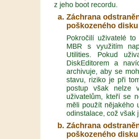
z jeho boot recordu.
Záchrana odstraně
poškozeného disku
Pokročilí uživatelé t
MBR s využitím např
Utilities. Pokud už
DiskEditorem a naví
archivuje, aby se moh
stavu, riziko je při t
postup však nelze 
uživatelům, kteří se n
měli použít nějakého u
odinstalace, což však 
Záchrana odstraně
poškozeného disku