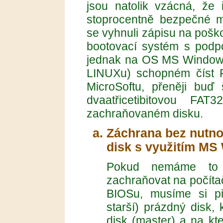
jsou natolik vzácná, že
stoprocentně bezpečné m
se vyhnuli zápisu na pošk
bootovací systém s podp
jednak na OS MS Windows,
LINUXu) schopném číst Fi
MicroSoftu, přeněji buď
dvaatřicetibitovou FA
zachraňovaném disku.
Záchrana bez nutno
disk s využitím M
Pokud nemáme to 
zachraňovat na počítač
BIOSu, musíme si při
starší) prázdný disk, 
disk (master) a na kt