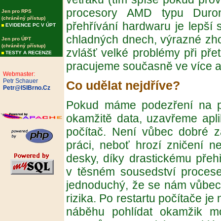
procesory AMD typu Duron/
Jen pro RPS
(chráněný přístup)
přehřívání hardwaru je lepší 
EVIDENCE PC V ÚPT
chladných dnech, výrazné zho
Jen pro ÚPT
(chráněný přístup)
zvlášť velké problémy při pře
TESTY A RECENZE
pracujeme současně ve více a
Webmaster:
Petr Schauer
Co udělat nejdříve?
Petr@ISIBrno.Cz
Pokud máme podezření na př
okamžitě data, uzavřeme apli
počítač. Není vůbec dobré 
práci, neboť hrozí zničení ne
desky, díky drastickému přeh
v těsném sousedství proceseru
jednoduchý, že se nám vůbec 
rizika. Po restartu počítače j
náběhu pohlídat okamžik m