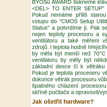
BYOSů AWARD tiskneme kláve
<DEL> TO ENTER SETUP" na 
Pokud nemáme příliš starou
vstupu do "CMOS Setup Utili
Status" a potvrdíme ji. Pak 
nejen teploty procesoru a s
ventilátoru a také měření v
zdrojů. I teplota hodně hřejíc
by měla být menší než 70°C a
ventilátoru by měly být něk
základní desce či k větráku 
Pokud je teplota proceseru v
dokonce větrák procesoru vůbe
špatného chlazení procesoru
skříně počitače a opravovit/vy
Jak ošetřit hardware?