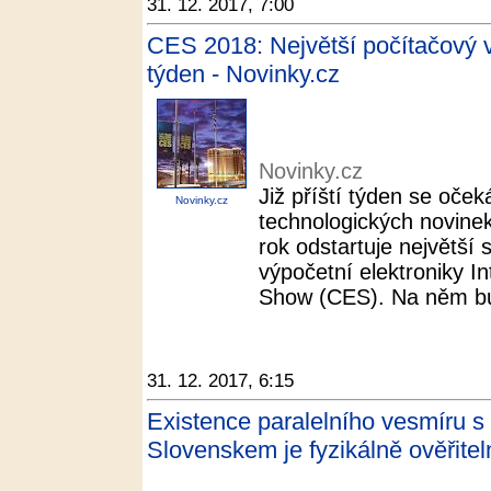
31. 12. 2017, 7:00
CES 2018: Největší počítačový v
týden - Novinky.cz
Novinky.cz
Již příští týden se oček
Novinky.cz
technologických novinek
rok odstartuje největší 
výpočetní elektroniky I
Show (CES). Na něm bud
31. 12. 2017, 6:15
Existence paralelního vesmíru 
Slovenskem je fyzikálně ověřitel