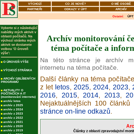
VÝCHOZÍ
CO JE NOVÉ?
O MÉ OSOBĚ
PARTNEŘI
ODKAZY V ÚPT
ARCHÍV
Ostatní:
ÚPT
Vyberte si z následující
nabídky mých aktivit v
Archív monitorování če
oblasti počítačů. Na
výchozí stránku mých
aktivit se dostanete
téma počítače a infor
volbou 'O úroveň
výše':
Na této stránce je archív m
O ÚROVEŇ VÝŠE
internetu na téma počítače.
VÝCHOZÍ STRÁNKA
Další články na téma počítače
ARCHÍV OBLÍBENÝCH
PROGRAMŮ
z let
letos
,
2025
,
2024
,
2023
,
AKTUALITY O
2016
,
2015
,
2014
,
2013
,
20
POČÍTAČÍCH A IT
(monitorování internetu)
archív letos
Nejaktuálnějších 100 článků
archív z 2025
stránce on-line odkazů
.
archív z 2024
archív z 2023
archív z 2022
archív z 2021
Arc
archív z 2020
archív z 2019
Články z oblasti zpravodajství moni