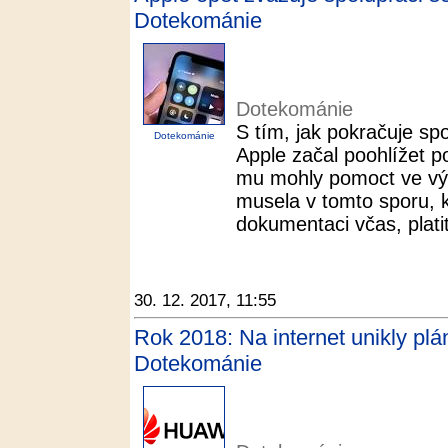
Dotekománie
Dotekománie
S tím, jak pokračuje s
Dotekománie
Apple začal poohlížet p
mu mohly pomoct ve vývo
musela v tomto sporu, k
dokumentaci včas, platit
30. 12. 2017, 11:55
Rok 2018: Na internet unikly plá
Dotekománie