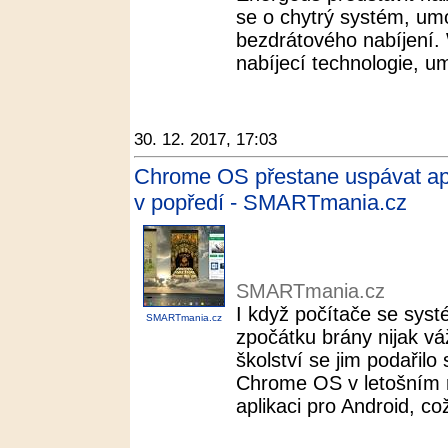
se o chytrý systém, umo
bezdrátového nabíjení. W
nabíjecí technologie, um
30. 12. 2017, 17:03
Chrome OS přestane uspávat apl
v popředí - SMARTmania.cz
SMARTmania.cz
I když počítače se sy
SMARTmania.cz
zpočátku brány nijak v
školství se jim podařilo
Chrome OS v letošním r
aplikaci pro Android, což