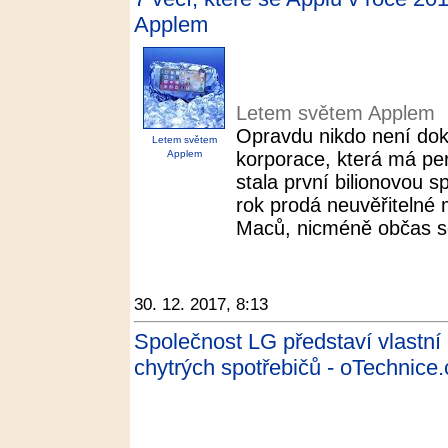
Applem
Letem světem Applem
Opravdu nikdo není dok
Letem světem
Applem
korporace, která má pe
stala první bilionovou 
rok prodá neuvěřitelné 
Maců, nicméně občas se
30. 12. 2017, 8:13
Společnost LG představí vlastní i
chytrých spotřebičů - oTechnice.