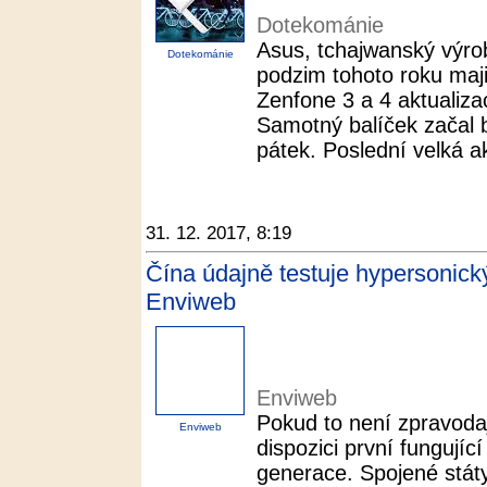
Dotekománie
Asus, tchajwanský výrob
Dotekománie
podzim tohoto roku maji
Zenfone 3 a 4 aktualiz
Samotný balíček začal 
pátek. Poslední velká ak
31. 12. 2017, 8:19
Čína údajně testuje hypersonic
Enviweb
Enviweb
Pokud to není zpravoda
Enviweb
dispozici první fungují
generace. Spojené státy