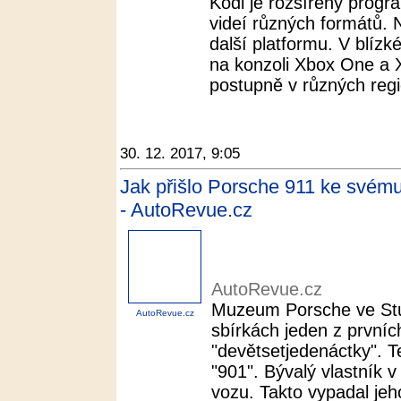
Kodi je rozšířený progr
videí různých formátů. 
další platformu. V blízk
na konzoli Xbox One a
postupně v různých regi
30. 12. 2017, 9:05
Jak přišlo Porsche 911 ke svém
- AutoRevue.cz
AutoRevue.cz
Muzeum Porsche ve Stu
AutoRevue.cz
sbírkách jeden z první
"devětsetjedenáctky". Te
"901". Bývalý vlastník
vozu. Takto vypadal jeho