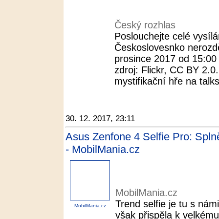
Český rozhlas
Poslouchejte celé vysílá
Českoslovesnko nerozděli
prosince 2017 od 15:00
zdroj: Flickr, CC BY 2.
mystifikační hře na talk
30. 12. 2017, 23:11
Asus Zenfone 4 Selfie Pro: Spln
- MobilMania.cz
MobilMania.cz
Trend selfie je tu s námi
MobilMania.cz
však přispěla k velkém