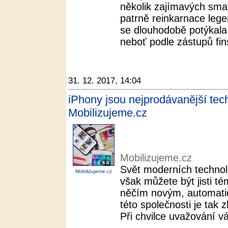
několik zajímavých smar
patrně reinkarnace lege
se dlouhodobě potýkala
neboť podle zástupů fins
31. 12. 2017, 14:04
iPhony jsou nejprodávanější tech
Mobilizujeme.cz
Mobilizujeme.cz
Svět moderních technolo
Mobilizujeme.cz
však můžete být jisti té
něčím novým, automatic
této společnosti je tak 
Při chvilce uvažování vá