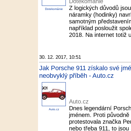
Dotekománie
Z logických důvodů jsou
Dotekománie
náramky (hodinky) navr
samotným představení
například posloužit spol
2018. Na internet totiž u
30. 12. 2017, 10:51
Jak Porsche 911 získalo své jm
neobvyklý příběh - Auto.cz
Auto.cz
Dnes legendární Porsch
Auto.cz
jménem. Proti původně
protestovala značka Pe
nebo třeba 911, to jsou