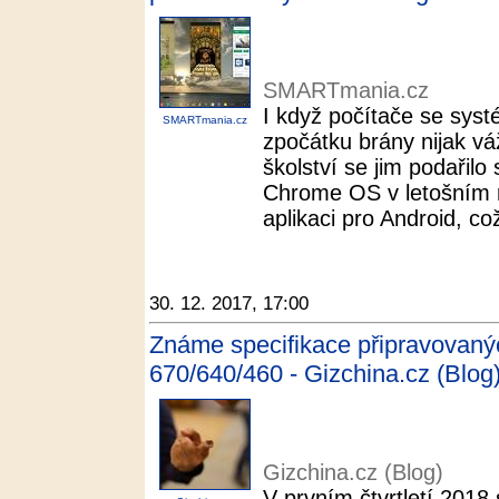
SMARTmania.cz
I když počítače se sy
SMARTmania.cz
zpočátku brány nijak v
školství se jim podařilo
Chrome OS v letošním r
aplikaci pro Android, což
30. 12. 2017, 17:00
Známe specifikace připravovan
670/640/460 - Gizchina.cz (Blog
Gizchina.cz (Blog)
V prvním čtvrtletí 2018