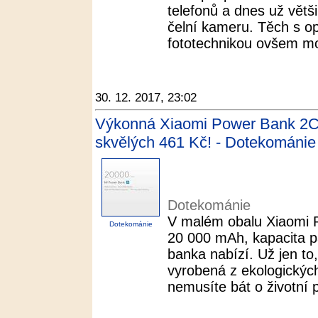
telefonů a dnes už větši
čelní kameru. Těch s op
fototechnikou ovšem moc
30. 12. 2017, 23:02
Výkonná Xiaomi Power Bank 2C 
skvělých 461 Kč! - Dotekománie
Dotekománie
V malém obalu Xiaomi 
Dotekománie
20 000 mAh, kapacita pa
banka nabízí. Už jen to
vyrobená z ekologických
nemusíte bát o životní p