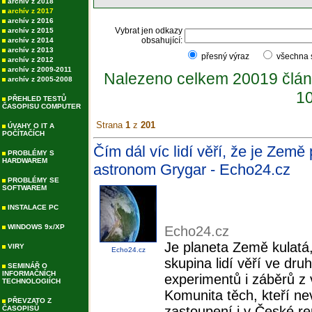
archív z 2018
archív z 2017
archív z 2016
Vybrat jen odkazy
archív z 2015
obsahující:
archív z 2014
archív z 2013
přesný výraz
všechna
archív z 2012
archív z 2009-2011
Nalezeno celkem 20019 člán
archív z 2005-2008
10
PŘEHLED TESTŮ
ČASOPISU COMPUTER
Strana
1
z
201
ÚVAHY O IT A
POČÍTAČÍCH
Čím dál víc lidí věří, že je Země
PROBLÉMY S
HARDWAREM
astronom Grygar - Echo24.cz
PROBLÉMY SE
SOFTWAREM
INSTALACE PC
WINDOWS 9x/XP
Echo24.cz
Je planeta Země kulatá,
VIRY
Echo24.cz
skupina lidí věří ve dr
SEMINÁŘ O
INFORMAČNÍCH
experimentů i záběrů z
TECHNOLOGIÍCH
Komunita těch, kteří ne
PŘEVZATO Z
zastoupení i v České rep
ČASOPISŮ