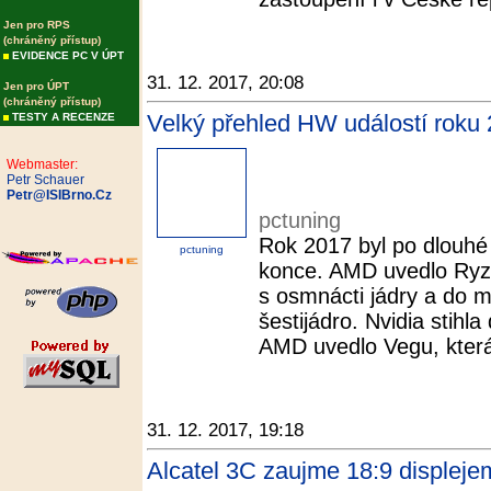
Jen pro RPS
(chráněný přístup)
EVIDENCE PC V ÚPT
31. 12. 2017, 20:08
Jen pro ÚPT
(chráněný přístup)
Velký přehled HW událostí roku 
TESTY A RECENZE
Webmaster:
Petr Schauer
Petr@ISIBrno.Cz
pctuning
Rok 2017 byl po dlouhé
pctuning
konce. AMD uvedlo Ryze
s osmnácti jádry a do
šestijádro. Nvidia stih
AMD uvedlo Vegu, která 
31. 12. 2017, 19:18
Alcatel 3C zaujme 18:9 displeje