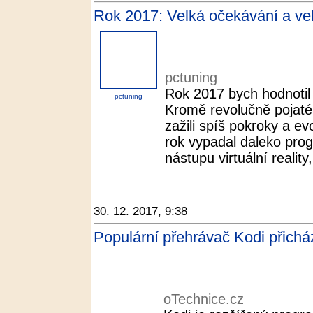
Rok 2017: Velká očekávání a vel
pctuning
Rok 2017 bych hodnotil j
pctuning
Kromě revolučně pojaté
zažili spíš pokroky a e
rok vypadal daleko progr
nástupu virtuální reality,
30. 12. 2017, 9:38
Populární přehrávač Kodi přichá
oTechnice.cz