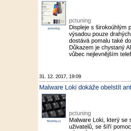
pctuning
Displeje s širokoúhlým
pctuning
výsadou pouze drahých 
dostává pomalu také do 
Důkazem je chystaný Al
vůbec nejlevnějším tel
31. 12. 2017, 19:09
Malware Loki dokáže obelstít anti
pctuning
Malware Loki, který se 
Novinky.cz
uživatelů, se šíří pomoc