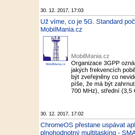
30. 12. 2017, 17:03
Už víme, co je 5G. Standard po
MobilMania.cz
MobilMania.cz
Organizace 3GPP oznám
MobilMania.cz
jakých frekvencích pobě
být zveřejněny co nevid
píše, že má být zahrnu
700 MHz), střední (3,5 
30. 12. 2017, 17:02
ChromeOS přestane uspávat apli
plnohodnotný multitasking - S