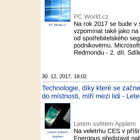
PC World.cz
Na rok 2017 se bude v s
PC World.cz
vzpomínat také jako na 
od spotřebitelského seg
podnikovému. Microsoft
Redmondu - 2. díl. Sdíle
30. 12. 2017, 18:02
Technologie, díky které se začn
do místnosti, míří mezi lidi - L
Letem světem Applem
Na veletrhu CES v příšt
Letem světem
Applem
Energous představit nab