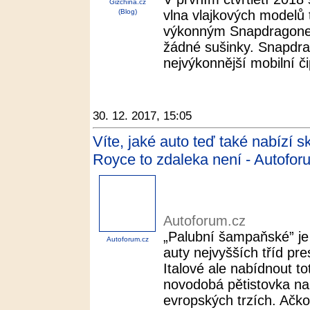
Gizchina.cz
(Blog)
vlna vlajkových modelů 
výkonným Snapdragone
žádné sušinky. Snapdr
nejvýkonnější mobilní či
30. 12. 2017, 15:05
Víte, jaké auto teď také nabízí
Royce to zdaleka není - Autofor
Autoforum.cz
„Palubní šampaňské” j
Autoforum.cz
auty nejvyšších tříd pre
Italové ale nabídnout to
novodobá pětistovka nap
evropských trzích. Ačkoli