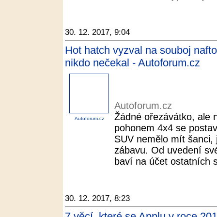
30. 12. 2017, 9:04
Hot hatch vyzval na souboj naft
nikdo nečekal - Autoforum.cz
Autoforum.cz
Žádné ořezávátko, ale n
Autoforum.cz
pohonem 4x4 se postav
SUV nemělo mít šanci, je
zábavu. Od uvedení sv
baví na účet ostatních s
30. 12. 2017, 8:23
7 věcí, které se Applu v roce 2