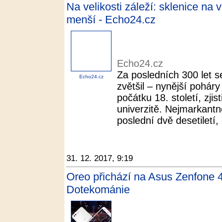
Na velikosti záleží: sklenice na
menší - Echo24.cz
Echo24.cz
Za posledních 300 let s
Echo24.cz
zvětšil – nynější poháry
počátku 18. století, zji
univerzitě. Nejmarkantně
poslední dvě desetiletí,
31. 12. 2017, 9:19
Oreo přichází na Asus Zenfone 4
Dotekománie