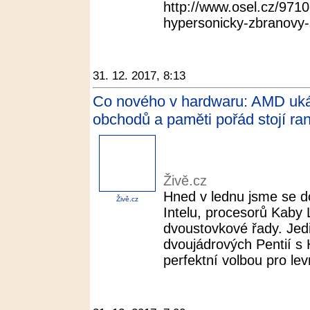
http://www.osel.cz/9710
hypersonicky-zbranovy-s
31. 12. 2017, 8:13
Co nového v hardwaru: AMD ukáza
obchodů a paměti pořád stojí ran
Živě.cz
Hned v lednu jsme se do
Živě.cz
Intelu, procesorů Kaby 
dvoustovkové řady. Jed
dvoujádrových Pentií s 
perfektní volbou pro lev