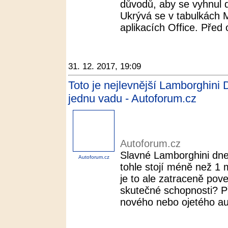
důvodů, aby se vyhnul d
Ukrývá se v tabulkách M
aplikacích Office. Před 
31. 12. 2017, 19:09
Toto je nejlevnější Lamborghini D
jednu vadu - Autoforum.cz
Autoforum.cz
Slavné Lamborghini dnes
Autoforum.cz
tohle stojí méně než 1 m
je to ale zatraceně pov
skutečné schopnosti? Př
nového nebo ojetého aut