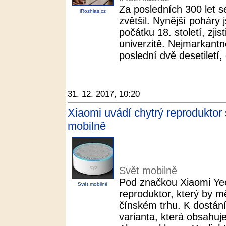
Za posledních 300 let s
iRozhlas.cz
zvětšil. Nynější poháry
počátku 18. století, zji
univerzitě. Nejmarkantně
poslední dvě desetiletí,
31. 12. 2017, 10:20
Xiaomi uvádí chytrý reproduktor 
mobilně
Svět mobilně
Pod značkou Xiaomi Yeel
Svět mobilně
reproduktor, který by mě
čínském trhu. K dostán
varianta, která obsahu