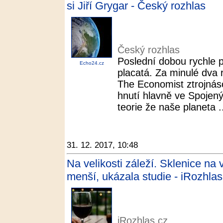
si Jiří Grygar - Český rozhlas
Český rozhlas
Poslední dobou rychle př
Echo24.cz
placatá. Za minulé dva 
The Economist ztrojnáso
hnutí hlavně ve Spojený
teorie že naše planeta .
31. 12. 2017, 10:48
Na velikosti záleží. Sklenice na
menší, ukázala studie - iRozhlas
iRozhlas.cz