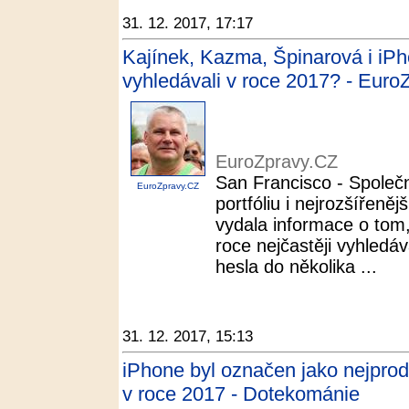
31. 12. 2017, 17:17
Kajínek, Kazma, Špinarová i iPh
vyhledávali v roce 2017? - Euro
EuroZpravy.CZ
San Francisco - Společ
EuroZpravy.CZ
portfóliu i nejrozšířeně
vydala informace o tom,
roce nejčastěji vyhledáv
hesla do několika ...
31. 12. 2017, 15:13
iPhone byl označen jako nejprod
v roce 2017 - Dotekománie