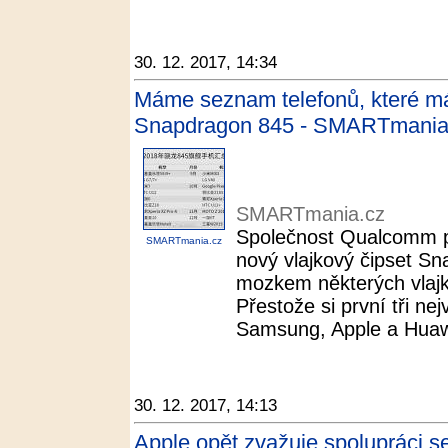
30. 12. 2017, 14:34
Máme seznam telefonů, které má
Snapdragon 845 - SMARTmania
SMARTmania.cz
Společnost Qualcomm př
SMARTmania.cz
nový vlajkový čipset Sn
mozkem některých vlajk
Přestože si první tři ne
Samsung, Apple a Huawei
30. 12. 2017, 14:13
Apple opět zvažuje spolupráci s