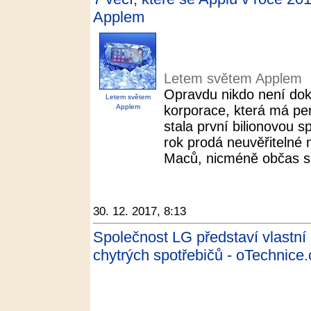
Applem
Letem světem Applem
Opravdu nikdo není dok
Letem světem
Applem
korporace, která má pe
stala první bilionovou 
rok prodá neuvěřitelné 
Maců, nicméně občas se
30. 12. 2017, 8:13
Společnost LG představí vlastní i
chytrých spotřebičů - oTechnice.