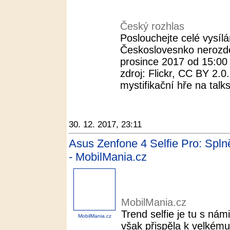
Český rozhlas
Poslouchejte celé vysílá
Českoslovesnko nerozděli
prosince 2017 od 15:00
zdroj: Flickr, CC BY 2.
mystifikační hře na talk
30. 12. 2017, 23:11
Asus Zenfone 4 Selfie Pro: Spln
- MobilMania.cz
MobilMania.cz
Trend selfie je tu s námi
MobilMania.cz
však přispěla k velkém