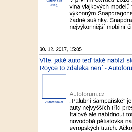
Gizchina.cz
(Blog)
vlna vlajkových modelů 
výkonným Snapdragone
žádné sušinky. Snapdr
nejvýkonnější mobilní či
30. 12. 2017, 15:05
Víte, jaké auto teď také nabízí
Royce to zdaleka není - Autofor
Autoforum.cz
„Palubní šampaňské” j
Autoforum.cz
auty nejvyšších tříd pre
Italové ale nabídnout to
novodobá pětistovka nap
evropských trzích. Ačkoli