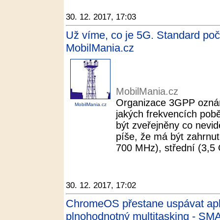
30. 12. 2017, 17:03
Už víme, co je 5G. Standard po
MobilMania.cz
MobilMania.cz
Organizace 3GPP oznám
MobilMania.cz
jakých frekvencích pobě
být zveřejněny co nevid
píše, že má být zahrnu
700 MHz), střední (3,5 
30. 12. 2017, 17:02
ChromeOS přestane uspávat apli
plnohodnotný multitasking - S