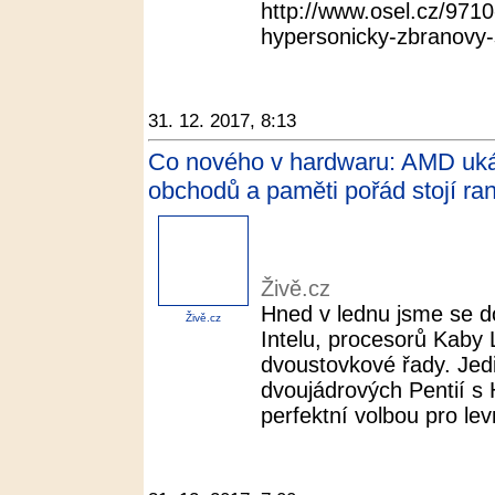
http://www.osel.cz/9710
hypersonicky-zbranovy-s
31. 12. 2017, 8:13
Co nového v hardwaru: AMD ukáza
obchodů a paměti pořád stojí ran
Živě.cz
Hned v lednu jsme se do
Živě.cz
Intelu, procesorů Kaby 
dvoustovkové řady. Jed
dvoujádrových Pentií s 
perfektní volbou pro lev