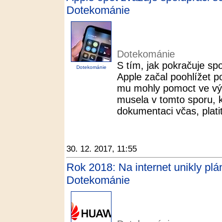
Dotekománie
Dotekománie
S tím, jak pokračuje s
Dotekománie
Apple začal poohlížet p
mu mohly pomoct ve vývo
musela v tomto sporu, k
dokumentaci včas, platit
30. 12. 2017, 11:55
Rok 2018: Na internet unikly plá
Dotekománie