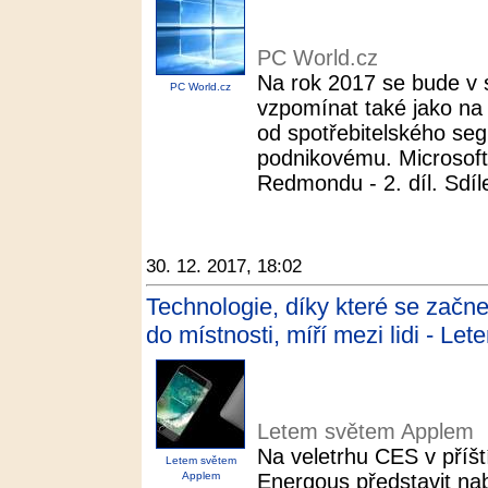
PC World.cz
Na rok 2017 se bude v s
PC World.cz
vzpomínat také jako na 
od spotřebitelského seg
podnikovému. Microsoft
Redmondu - 2. díl. Sdíle
30. 12. 2017, 18:02
Technologie, díky které se začn
do místnosti, míří mezi lidi - L
Letem světem Applem
Na veletrhu CES v příšt
Letem světem
Applem
Energous představit nab