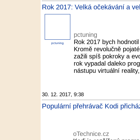
Rok 2017: Velká očekávání a vel
pctuning
Rok 2017 bych hodnotil j
pctuning
Kromě revolučně pojaté
zažili spíš pokroky a e
rok vypadal daleko progr
nástupu virtuální reality,
30. 12. 2017, 9:38
Populární přehrávač Kodi přichá
oTechnice.cz