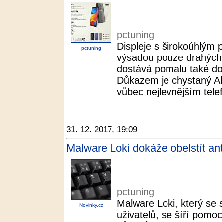
pctuning
Displeje s širokoúhlým
pctuning
výsadou pouze drahých 
dostává pomalu také do 
Důkazem je chystaný Al
vůbec nejlevnějším tel
31. 12. 2017, 19:09
Malware Loki dokáže obelstít anti
pctuning
Malware Loki, který se 
Novinky.cz
uživatelů, se šíří pomoc