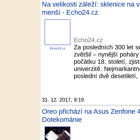
Na velikosti záleží: sklenice na
menší - Echo24.cz
Echo24.cz
Za posledních 300 let s
Echo24.cz
zvětšil – nynější poháry
počátku 18. století, zji
univerzitě. Nejmarkantně
poslední dvě desetiletí,
31. 12. 2017, 9:19
Oreo přichází na Asus Zenfone 4
Dotekománie