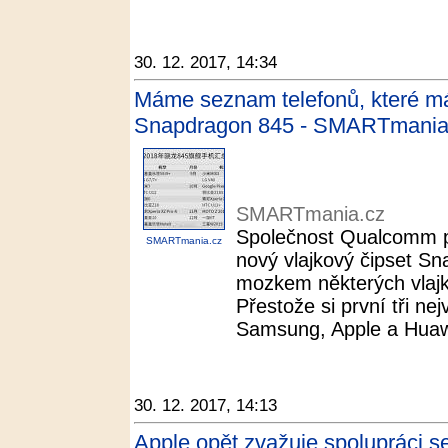
30. 12. 2017, 14:34
Máme seznam telefonů, které má
Snapdragon 845 - SMARTmania
SMARTmania.cz
Společnost Qualcomm př
SMARTmania.cz
nový vlajkový čipset Sn
mozkem některých vlajk
Přestože si první tři ne
Samsung, Apple a Huawei
30. 12. 2017, 14:13
Apple opět zvažuje spolupráci s