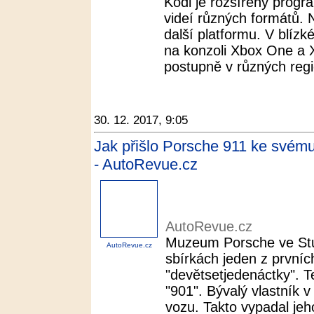
Kodi je rozšířený progr
videí různých formátů. 
další platformu. V blízk
na konzoli Xbox One a
postupně v různých regi
30. 12. 2017, 9:05
Jak přišlo Porsche 911 ke svém
- AutoRevue.cz
AutoRevue.cz
Muzeum Porsche ve Stu
AutoRevue.cz
sbírkách jeden z první
"devětsetjedenáctky". Te
"901". Bývalý vlastník
vozu. Takto vypadal jeho