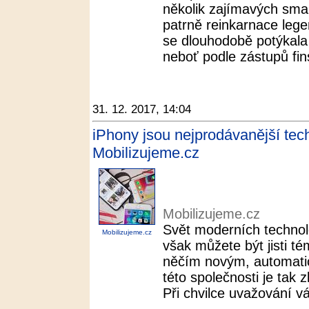
několik zajímavých smar
patrně reinkarnace lege
se dlouhodobě potýkala
neboť podle zástupů fins
31. 12. 2017, 14:04
iPhony jsou nejprodávanější tech
Mobilizujeme.cz
Mobilizujeme.cz
Svět moderních technolo
Mobilizujeme.cz
však můžete být jisti té
něčím novým, automatic
této společnosti je tak 
Při chvilce uvažování vá