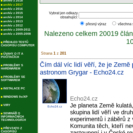
archív z 2018
archív z 2017
archív z 2016
Vybrat jen odkazy
archív z 2015
obsahující:
archív z 2014
archív z 2013
přesný výraz
všechna
archív z 2012
archív z 2009-2011
Nalezeno celkem 20019 člán
archív z 2005-2008
10
PŘEHLED TESTŮ
ČASOPISU COMPUTER
Strana
1
z
201
ÚVAHY O IT A
POČÍTAČÍCH
Čím dál víc lidí věří, že je Země
PROBLÉMY S
HARDWAREM
astronom Grygar - Echo24.cz
PROBLÉMY SE
SOFTWAREM
INSTALACE PC
WINDOWS 9x/XP
Echo24.cz
Je planeta Země kulatá,
VIRY
Echo24.cz
skupina lidí věří ve dr
SEMINÁŘ O
INFORMAČNÍCH
experimentů i záběrů z
TECHNOLOGIÍCH
Komunita těch, kteří ne
PŘEVZATO Z
zastoupení i v České rep
ČASOPISŮ