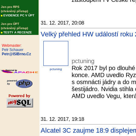
Jen pro RPS
(chráněný přístup)
EVIDENCE PC V ÚPT
31. 12. 2017, 20:08
Jen pro ÚPT
(chráněný přístup)
Velký přehled HW událostí roku 
TESTY A RECENZE
Webmaster:
Petr Schauer
Petr@ISIBrno.Cz
pctuning
Rok 2017 byl po dlouhé
pctuning
konce. AMD uvedlo Ryze
s osmnácti jádry a do
šestijádro. Nvidia stih
AMD uvedlo Vegu, která 
31. 12. 2017, 19:18
Alcatel 3C zaujme 18:9 displeje