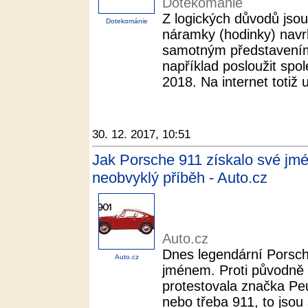
Dotekománie
Z logických důvodů jsou
Dotekománie
náramky (hodinky) navr
samotným představení
například posloužit spol
2018. Na internet totiž u
30. 12. 2017, 10:51
Jak Porsche 911 získalo své jm
neobvyklý příběh - Auto.cz
Auto.cz
Dnes legendární Porsch
Auto.cz
jménem. Proti původně
protestovala značka Pe
nebo třeba 911, to jsou