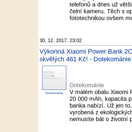
telefonů a dnes už větši
čelní kameru. Těch s op
fototechnikou ovšem moc
30. 12. 2017, 23:02
Výkonná Xiaomi Power Bank 2C 
skvělých 461 Kč! - Dotekománie
Dotekománie
V malém obalu Xiaomi 
Dotekománie
20 000 mAh, kapacita pa
banka nabízí. Už jen to
vyrobená z ekologických
nemusíte bát o životní p