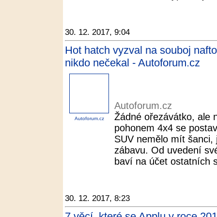
30. 12. 2017, 9:04
Hot hatch vyzval na souboj naft
nikdo nečekal - Autoforum.cz
Autoforum.cz
Žádné ořezávátko, ale n
Autoforum.cz
pohonem 4x4 se postav
SUV nemělo mít šanci, je
zábavu. Od uvedení sv
baví na účet ostatních s
30. 12. 2017, 8:23
7 věcí, které se Applu v roce 2