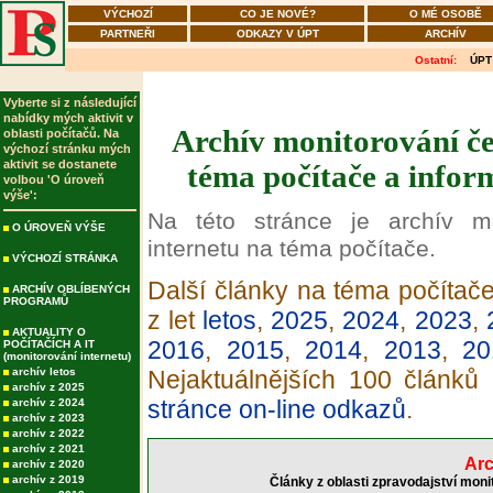
VÝCHOZÍ
CO JE NOVÉ?
O MÉ OSOBĚ
PARTNEŘI
ODKAZY V ÚPT
ARCHÍV
Ostatní:
ÚPT
Vyberte si z následující
nabídky mých aktivit v
Archív monitorování če
oblasti počítačů. Na
výchozí stránku mých
aktivit se dostanete
téma počítače a infor
volbou 'O úroveň
výše':
Na této stránce je archív m
O ÚROVEŇ VÝŠE
internetu na téma počítače.
VÝCHOZÍ STRÁNKA
Další články na téma počítače
ARCHÍV OBLÍBENÝCH
PROGRAMŮ
z let
letos
,
2025
,
2024
,
2023
,
AKTUALITY O
2016
,
2015
,
2014
,
2013
,
20
POČÍTAČÍCH A IT
(monitorování internetu)
archív letos
Nejaktuálnějších 100 článků
archív z 2025
stránce on-line odkazů
.
archív z 2024
archív z 2023
archív z 2022
archív z 2021
Arc
archív z 2020
archív z 2019
Články z oblasti zpravodajství moni