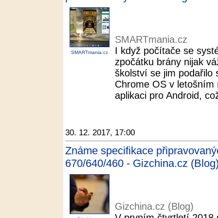
SMARTmania.cz
I když počítače se sy
SMARTmania.cz
zpočátku brány nijak v
školství se jim podařilo
Chrome OS v letošním r
aplikaci pro Android, což
30. 12. 2017, 17:00
Známe specifikace připravovan
670/640/460 - Gizchina.cz (Blog
Gizchina.cz (Blog)
V prvním čtvrtletí 2018