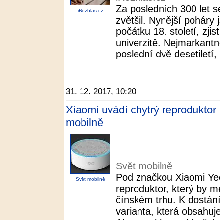
Za posledních 300 let s
iRozhlas.cz
zvětšil. Nynější poháry
počátku 18. století, zji
univerzitě. Nejmarkantně
poslední dvě desetiletí,
31. 12. 2017, 10:20
Xiaomi uvádí chytrý reproduktor 
mobilně
Svět mobilně
Pod značkou Xiaomi Yeel
Svět mobilně
reproduktor, který by mě
čínském trhu. K dostán
varianta, která obsahu