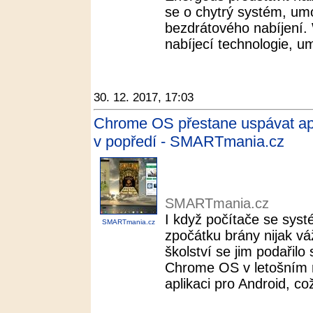
se o chytrý systém, umo
bezdrátového nabíjení. W
nabíjecí technologie, um
30. 12. 2017, 17:03
Chrome OS přestane uspávat apl
v popředí - SMARTmania.cz
SMARTmania.cz
I když počítače se sy
SMARTmania.cz
zpočátku brány nijak v
školství se jim podařilo
Chrome OS v letošním r
aplikaci pro Android, což