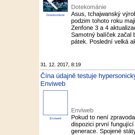
Dotekománie
Asus, tchajwanský výrob
Dotekománie
podzim tohoto roku maji
Zenfone 3 a 4 aktualiz
Samotný balíček začal 
pátek. Poslední velká ak
31. 12. 2017, 8:19
Čína údajně testuje hypersonic
Enviweb
Enviweb
Pokud to není zpravoda
Enviweb
dispozici první fungují
generace. Spojené státy