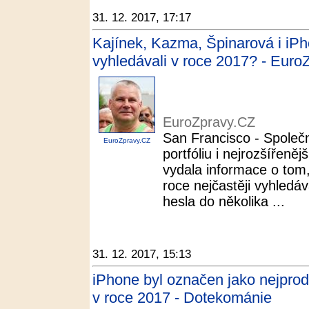
31. 12. 2017, 17:17
Kajínek, Kazma, Špinarová i iPh
vyhledávali v roce 2017? - Euro
EuroZpravy.CZ
San Francisco - Společ
EuroZpravy.CZ
portfóliu i nejrozšířeně
vydala informace o tom,
roce nejčastěji vyhledáv
hesla do několika ...
31. 12. 2017, 15:13
iPhone byl označen jako nejprod
v roce 2017 - Dotekománie