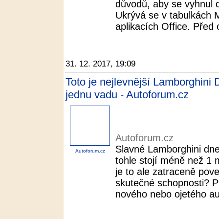
důvodů, aby se vyhnul d
Ukrývá se v tabulkách M
aplikacích Office. Před 
31. 12. 2017, 19:09
Toto je nejlevnější Lamborghini D
jednu vadu - Autoforum.cz
Autoforum.cz
Slavné Lamborghini dnes
Autoforum.cz
tohle stojí méně než 1 m
je to ale zatraceně pov
skutečné schopnosti? Př
nového nebo ojetého aut