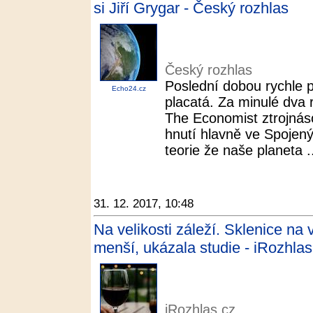
si Jiří Grygar - Český rozhlas
Český rozhlas
Poslední dobou rychle př
Echo24.cz
placatá. Za minulé dva 
The Economist ztrojnáso
hnutí hlavně ve Spojený
teorie že naše planeta .
31. 12. 2017, 10:48
Na velikosti záleží. Sklenice na
menší, ukázala studie - iRozhlas
iRozhlas.cz