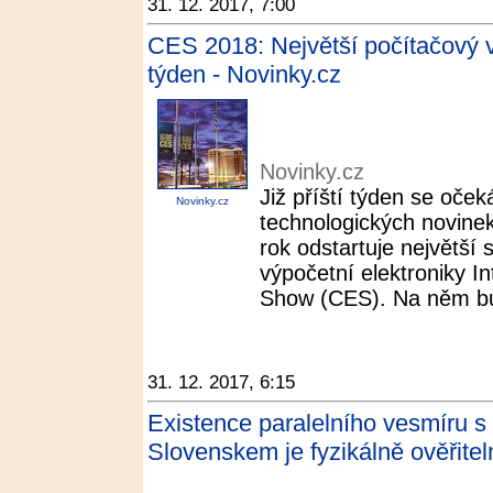
31. 12. 2017, 7:00
CES 2018: Největší počítačový v
týden - Novinky.cz
Novinky.cz
Již příští týden se oček
Novinky.cz
technologických novinek
rok odstartuje největší 
výpočetní elektroniky I
Show (CES). Na něm bud
31. 12. 2017, 6:15
Existence paralelního vesmíru 
Slovenskem je fyzikálně ověřitel