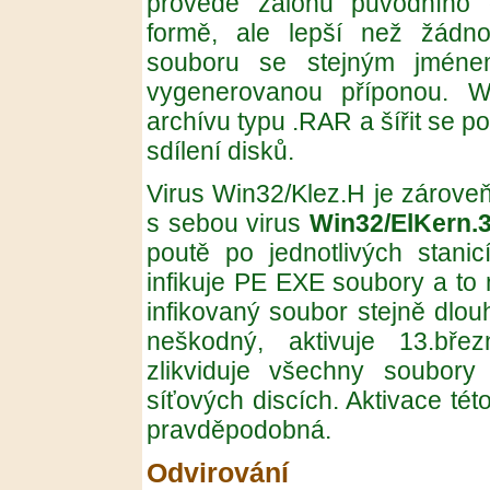
provede zálohu původního 
formě, ale lepší než žádn
souboru se stejným jméne
vygenerovanou příponou. 
archívu typu .RAR a šířit se po
sdílení disků.
Virus Win32/Klez.H je zároveň
s sebou virus
Win32/ElKern.
poutě po jednotlivých stanic
infikuje PE EXE soubory a to m
infikovaný soubor stejně dlou
neškodný, aktivuje 13.břez
zlikviduje všechny soubory
síťových discích. Aktivace tét
pravděpodobná.
Odvirování