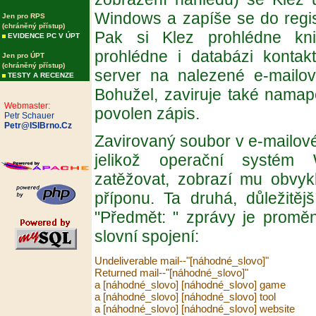
Windows a zapíše se do regis
Jen pro RPS
(chráněný přístup)
Pak si Klez prohlédne kn
EVIDENCE PC V ÚPT
prohlédne i databázi konta
Jen pro ÚPT
(chráněný přístup)
server na nalezené e-mailové
TESTY A RECENZE
Bohužel, zaviruje také nama
Webmaster:
povolen zápis.
Petr Schauer
Petr@ISIBrno.Cz
Zavirovaný soubor v e-mailové
jelikož operační systém 
zatěžovat, zobrazí mu obvyk
příponu. Ta druhá, důležitějš
"Předmět: " zprávy je proměn
slovní spojení:
Undeliverable mail--"[náhodné_slovo]"

Returned mail--"[náhodné_slovo]"

a [náhodné_slovo] [náhodné_slovo] game

a [náhodné_slovo] [náhodné_slovo] tool

a [náhodné_slovo] [náhodné_slovo] website
