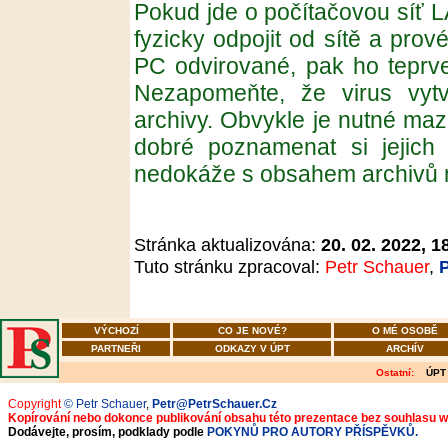
Pokud jde o počítačovou síť L
fyzicky odpojit od sítě a prové
PC odvirované, pak ho teprv
Nezapomeňte, že virus vyt
archivy. Obvykle je nutné maza
dobré poznamenat si jejich u
nedokáže s obsahem archivů 
Stránka aktualizována:
20. 02. 2022, 1
Tuto stránku zpracoval:
Petr Schauer
,
VÝCHOZÍ
CO JE NOVÉ?
O MÉ OSOBĚ
PARTNEŘI
ODKAZY V ÚPT
ARCHÍV
Ostatní:
ÚPT
Copyright
© Petr Schauer
,
Petr@PetrSchauer.Cz
Kopírování nebo dokonce publikování obsahu této prezentace bez souhlasu 
Dodávejte, prosím, podklady podle
POKYNŮ PRO AUTORY PŘÍSPĚVKŮ.