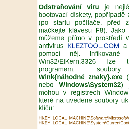
Odstraňování viru
je nejlé
bootovací diskety, popřípad
(po startu počítače, před
mačkejte klávesu F8). Jako 
můžeme přímo v prostředí W
antivirus
KLEZTOOL.COM
a 
pomocí něj. Infikovan
Win32/ElKern.3326 lze ta
programem, soub
Wink{náhodné_znaky}.exe
(
nebo
Windows\System32
) 
mohou v registrech Window
které na uvedené soubory uk
klíčů:
HKEY_LOCAL_MACHINE\Software\Microsoft\Wi