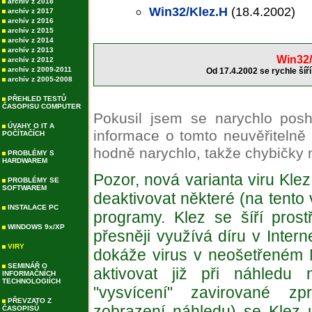
archív z 2018
Win32/Klez.H
(18.4.2002)
archív z 2017
archív z 2016
archív z 2015
archív z 2014
archív z 2013
Win32/
archív z 2012
archív z 2009-2011
Od 17.4.2002 se rychle šíří
archív z 2005-2008
PŘEHLED TESTŮ
ČASOPISU COMPUTER
Pokusil jsem se narychlo poshá
ÚVAHY O IT A
informace o tomto neuvěřitelně 
POČÍTAČÍCH
hodně narychlo, takže chybičky 
PROBLÉMY S
HARDWAREM
Pozor, nová varianta viru Klez
PROBLÉMY SE
SOFTWAREM
deaktivovat některé (na tento 
INSTALACE PC
programy. Klez se šíří prostř
WINDOWS 9x/XP
přesněji využívá díru v Intern
VIRY
dokáže virus v neošetřeném 
SEMINÁŘ O
aktivovat již při náhledu
INFORMAČNÍCH
TECHNOLOGIÍCH
"vysvícení" zavirované z
PŘEVZATO Z
zobrazení náhledu) se Klez 
ČASOPISŮ