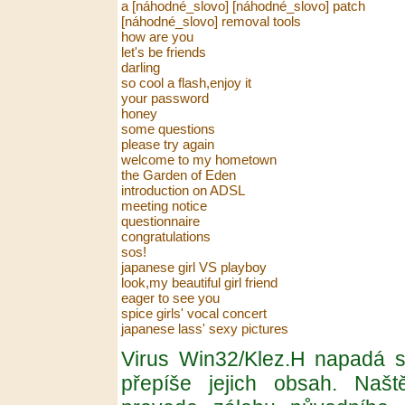
a [náhodné_slovo] [náhodné_slovo] patch

[náhodné_slovo] removal tools

how are you

let's be friends

darling

so cool a flash,enjoy it

your password

honey

some questions

please try again

welcome to my hometown

the Garden of Eden

introduction on ADSL

meeting notice

questionnaire

congratulations

sos!

japanese girl VS playboy

look,my beautiful girl friend

eager to see you

spice girls' vocal concert

Virus Win32/Klez.H napadá sp
přepíše jejich obsah. Naště