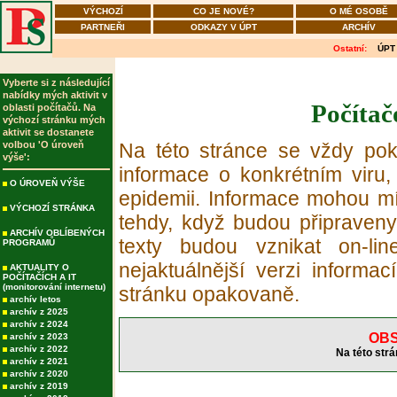
VÝCHOZÍ
CO JE NOVÉ?
O MÉ OSOBĚ
PARTNEŘI
ODKAZY V ÚPT
ARCHÍV
Ostatní:
ÚPT
Vyberte si z následující
nabídky mých aktivit v
Počítač
oblasti počítačů. Na
výchozí stránku mých
aktivit se dostanete
volbou 'O úroveň
Na této stránce se vždy poku
výše':
informace o konkrétním viru,
O ÚROVEŇ VÝŠE
epidemii. Informace mohou mí
VÝCHOZÍ STRÁNKA
tehdy, když budou připraveny
ARCHÍV OBLÍBENÝCH
texty budou vznikat on-li
PROGRAMŮ
nejaktuálnější verzi informac
AKTUALITY O
POČÍTAČÍCH A IT
(monitorování internetu)
stránku opakovaně.
archív letos
archív z 2025
archív z 2024
OBS
archív z 2023
archív z 2022
Na této strá
archív z 2021
archív z 2020
archív z 2019