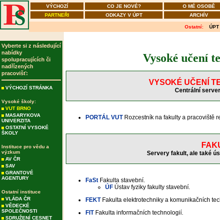
VÝCHOZÍ
CO JE NOVÉ?
O MÉ OSOBĚ
PARTNEŘI
ODKAZY V ÚPT
ARCHÍV
Ostatní:
ÚPT
Vyberte si z následující
nabídky
Vysoké učení t
spolupracujících či
nadřízených
pracovišť:
VYSOKÉ UČENÍ T
VÝCHOZÍ STRÁNKA
Centrální server
Vysoké školy:
VUT BRNO
MASARYKOVA
PORTÁL VUT
Rozcestník na fakulty a pracoviště r
UNIVERZITA
OSTATNÍ VYSOKÉ
ŠKOLY
FAK
Instituce pro vědu a
výzkum
Servery fakult, ale také ús
AV ČR
SAV
GRANTOVÉ
AGENTURY
FaSt
Fakulta stavební.
ÚF
Ústav fyziky fakulty stavební.
Ostatní instituce
VLÁDA ČR
FEKT
Fakulta elektrotechniky a komunikačních tec
VĚDECKÉ
SPOLEČNOSTI
FIT
Fakulta informačních technologií.
SDRUŽENÍ CESNET