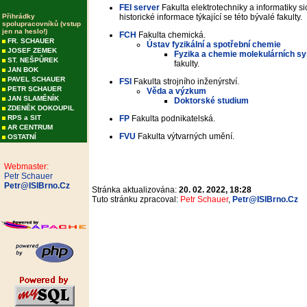
FEI server
Fakulta elektrotechniky a informatiky si
Přihrádky
historické informace týkající se této bývalé fakulty.
spolupracovníků (vstup
jen na heslo!)
FCH
Fakulta chemická.
FR. SCHAUER
Ústav fyzikální a spotřební chemie
JOSEF ZEMEK
Fyzika a chemie molekulárních s
ST. NEŠPŮREK
fakulty.
JAN BOK
PAVEL SCHAUER
FSI
Fakulta strojního inženýrství.
PETR SCHAUER
Věda a výzkum
JAN SLAMĚNÍK
Doktorské studium
ZDENĚK DOKOUPIL
RPS a SIT
FP
Fakulta podnikatelská.
AR CENTRUM
FVU
Fakulta výtvarných umění.
OSTATNÍ
Webmaster:
Petr Schauer
Petr@ISIBrno.Cz
Stránka aktualizována:
20. 02. 2022, 18:28
Tuto stránku zpracoval:
Petr Schauer
,
Petr@ISIBrno.Cz