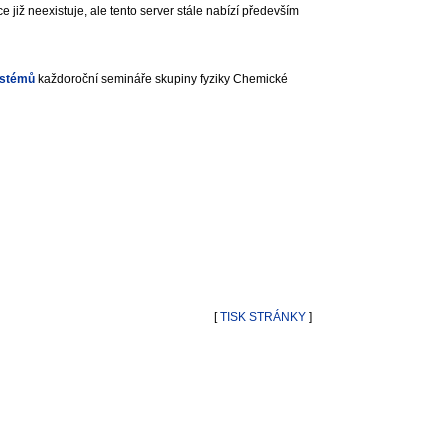
ce již neexistuje, ale tento server stále nabízí především
ystémů
každoroční semináře skupiny fyziky Chemické
[
TISK STRÁNKY
]