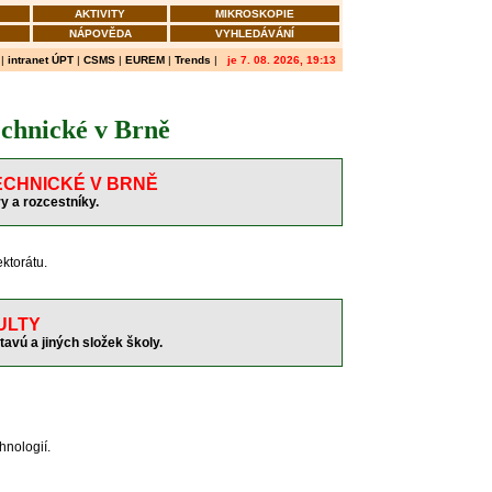
AKTIVITY
MIKROSKOPIE
NÁPOVĚDA
VYHLEDÁVÁNÍ
|
intranet ÚPT
|
CSMS
|
EUREM
|
Trends
|
je 7. 08. 2026, 19:13
echnické v Brně
ECHNICKÉ V BRNĚ
y a rozcestníky.
ektorátu.
ULTY
tavú a jiných složek školy.
hnologií.