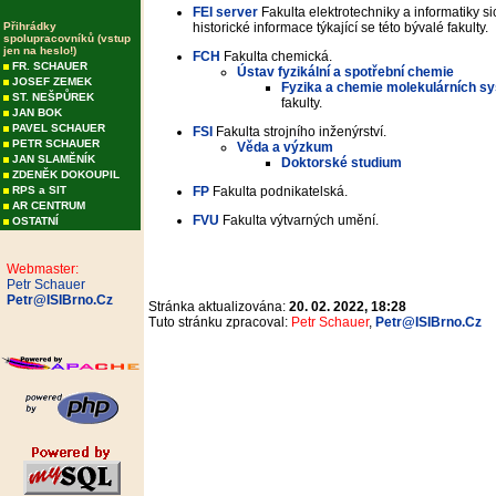
FEI server
Fakulta elektrotechniky a informatiky si
Přihrádky
historické informace týkající se této bývalé fakulty.
spolupracovníků (vstup
jen na heslo!)
FCH
Fakulta chemická.
FR. SCHAUER
Ústav fyzikální a spotřební chemie
JOSEF ZEMEK
Fyzika a chemie molekulárních s
ST. NEŠPŮREK
fakulty.
JAN BOK
PAVEL SCHAUER
FSI
Fakulta strojního inženýrství.
PETR SCHAUER
Věda a výzkum
JAN SLAMĚNÍK
Doktorské studium
ZDENĚK DOKOUPIL
RPS a SIT
FP
Fakulta podnikatelská.
AR CENTRUM
FVU
Fakulta výtvarných umění.
OSTATNÍ
Webmaster:
Petr Schauer
Petr@ISIBrno.Cz
Stránka aktualizována:
20. 02. 2022, 18:28
Tuto stránku zpracoval:
Petr Schauer
,
Petr@ISIBrno.Cz