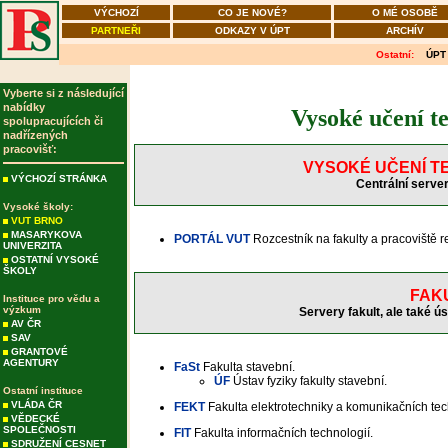
VÝCHOZÍ
CO JE NOVÉ?
O MÉ OSOBĚ
PARTNEŘI
ODKAZY V ÚPT
ARCHÍV
Ostatní:
ÚPT
Vyberte si z následující
nabídky
Vysoké učení t
spolupracujících či
nadřízených
pracovišť:
VYSOKÉ UČENÍ T
VÝCHOZÍ STRÁNKA
Centrální server
Vysoké školy:
VUT BRNO
MASARYKOVA
PORTÁL VUT
Rozcestník na fakulty a pracoviště r
UNIVERZITA
OSTATNÍ VYSOKÉ
ŠKOLY
FAK
Instituce pro vědu a
výzkum
Servery fakult, ale také ús
AV ČR
SAV
GRANTOVÉ
AGENTURY
FaSt
Fakulta stavební.
ÚF
Ústav fyziky fakulty stavební.
Ostatní instituce
VLÁDA ČR
FEKT
Fakulta elektrotechniky a komunikačních tec
VĚDECKÉ
SPOLEČNOSTI
FIT
Fakulta informačních technologií.
SDRUŽENÍ CESNET