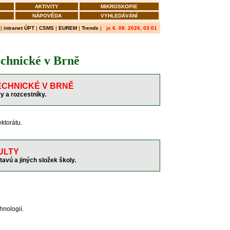
AKTIVITY
MIKROSKOPIE
NÁPOVĚDA
VYHLEDÁVÁNÍ
|
intranet ÚPT
|
CSMS
|
EUREM
|
Trends
|
je 6. 08. 2026, 03:01
echnické v Brně
ECHNICKÉ V BRNĚ
y a rozcestníky.
ektorátu.
ULTY
tavú a jiných složek školy.
hnologií.