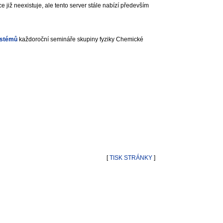
ce již neexistuje, ale tento server stále nabízí především
ystémů
každoroční semináře skupiny fyziky Chemické
[
TISK STRÁNKY
]