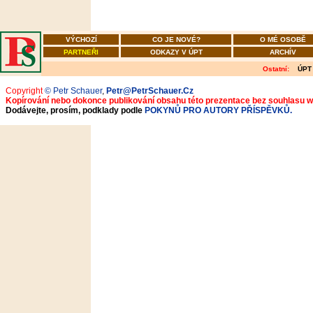
VÝCHOZÍ
CO JE NOVÉ?
O MÉ OSOBĚ
PARTNEŘI
ODKAZY V ÚPT
ARCHÍV
Ostatní:
ÚPT
Copyright
© Petr Schauer
,
Petr@PetrSchauer.Cz
Kopírování nebo dokonce publikování obsahu této prezentace bez souhlasu 
Dodávejte, prosím, podklady podle
POKYNŮ PRO AUTORY PŘÍSPĚVKŮ.