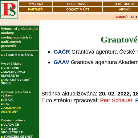
VÝCHOZÍ
CO JE NOVÉ?
O MÉ OSOBĚ
PARTNEŘI
ODKAZY V ÚPT
ARCHÍV
Ostatní:
ÚPT
Vyberte si z následující
nabídky
Grantové
spolupracujících či
nadřízených
pracovišť:
GAČR
Grantová agentura České r
VÝCHOZÍ STRÁNKA
GAAV
Grantová agentura Akademi
Vysoké školy:
VUT BRNO
MASARYKOVA
UNIVERZITA
OSTATNÍ VYSOKÉ
ŠKOLY
Instituce pro vědu a
Stránka aktualizována:
20. 02. 2022, 1
výzkum
Tuto stránku zpracoval:
Petr Schauer
,
AV ČR
SAV
GRANTOVÉ
AGENTURY
Ostatní instituce
VLÁDA ČR
VĚDECKÉ
SPOLEČNOSTI
SDRUŽENÍ CESNET