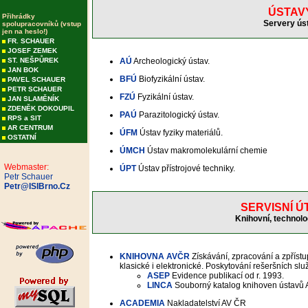
ÚSTAV
Přihrádky
Servery ús
spolupracovníků (vstup
jen na heslo!)
FR. SCHAUER
JOSEF ZEMEK
ST. NEŠPŮREK
AÚ
Archeologický ústav.
JAN BOK
BFÚ
Biofyzikální ústav.
PAVEL SCHAUER
PETR SCHAUER
FZÚ
Fyzikální ústav.
JAN SLAMĚNÍK
ZDENĚK DOKOUPIL
PAÚ
Parazitologický ústav.
RPS a SIT
AR CENTRUM
ÚFM
Ústav fyziky materiálů.
OSTATNÍ
ÚMCH
Ústav makromolekulární chemie
Webmaster:
ÚPT
Ústav přístrojové techniky.
Petr Schauer
Petr@ISIBrno.Cz
SERVISNÍ Ú
Knihovní, technolog
KNIHOVNA AVČR
Získávání, zpracování a zpřístu
klasické i elektronické. Poskytování rešeršních sl
ASEP
Evidence publikací od r. 1993.
LINCA
Souborný katalog knihoven ústavů 
ACADEMIA
Nakladatelství AV ČR