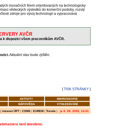
alých inovačních firem orientovaných na technologicky
rmaci vědeckých výsledků do komerční podoby, rozvíjí
očtové zdroje pro vývoj technologií a vypracovává
ERVERY AVČR
ma k dispozici všem pracovníkům AVČR.
ozici.
Aktuální stav bude zjištěn.
[
TISK STRÁNKY
]
AKTIVITY
MIKROSKOPIE
NÁPOVĚDA
VYHLEDÁVÁNÍ
|
intranet ÚPT
|
CSMS
|
EUREM
|
Trends
|
je 6. 08. 2026, 14:41
webmastera není dovoleno.