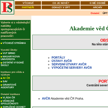
VÝCHOZÍ
CO JE NOVÉ?
O MÉ OSOBĚ
PARTNEŘI
ODKAZY V ÚPT
ARCHÍV
Ostatní:
ÚPT
Vyberte si z následující
nabídky
Akademie věd Č
spolupracujících či
nadřízených
pracovišť:
OBS
VÝCHOZÍ STRÁNKA
Na této stá
Vysoké školy:
VUT BRNO
MASARYKOVA
PORTÁLY
UNIVERZITA
ÚSTAVY AVČR
OSTATNÍ VYSOKÉ
SERVISNÍ ÚTVARY AVČR
ŠKOLY
VÝPOČETNÍ SERVERY AVČR
Instituce pro vědu a
výzkum
AV ČR
POR
SAV
GRANTOVÉ
Centrální sever
AGENTURY
Ostatní instituce
VLÁDA ČR
AVČR
Akademie věd ČR Praha.
VĚDECKÉ
SPOLEČNOSTI
SDRUŽENÍ CESNET