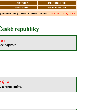
AKTIVITY
MIKROSKOPIE
NÁPOVĚDA
VYHLEDÁVÁNÍ
|
intranet ÚPT
|
CSMS
|
EUREM
|
Trends
|
je 6. 08. 2026, 14:41
eské republiky
AH.
nce najdete:
TÁLY
y a rozcestníky.