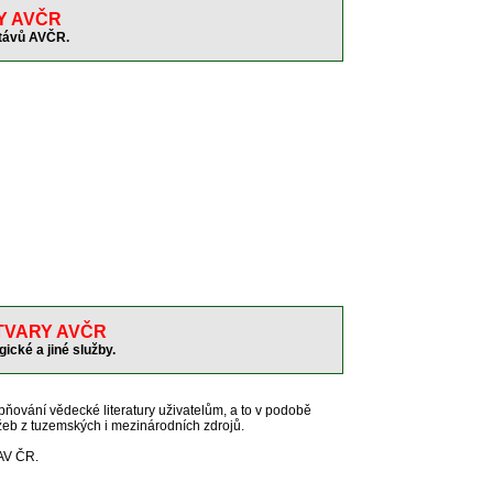
Y AVČR
távů AVČR.
TVARY AVČR
ické a jiné služby.
pňování vědecké literatury uživatelům, a to v podobě
užeb z tuzemských i mezinárodních zdrojů.
AV ČR.