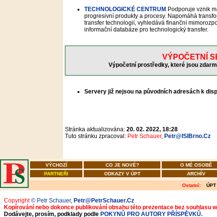
TECHNOLOGICKÉ CENTRUM
Podporuje vznik m
progresivní produkty a procesy. Napomáhá transfo
transfer technologií, vyhledává finanční mimorozp
informační databáze pro technologický transfer.
VÝPOČETNÍ S
Výpočetní prostředky, které jsou zdar
Servery již nejsou na původních adresách k disp
Stránka aktualizována:
20. 02. 2022, 18:28
Tuto stránku zpracoval:
Petr Schauer
,
Petr@ISIBrno.Cz
VÝCHOZÍ
CO JE NOVÉ?
O MÉ OSOBĚ
PARTNEŘI
ODKAZY V ÚPT
ARCHÍV
Ostatní:
ÚPT
Copyright
© Petr Schauer
,
Petr@PetrSchauer.Cz
Kopírování nebo dokonce publikování obsahu této prezentace bez souhlasu 
Dodávejte, prosím, podklady podle
POKYNŮ PRO AUTORY PŘÍSPĚVKŮ.