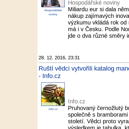
Hospodářské noviny
Miliardu eur si dala n
Hospodářské
noviny
nákup zajímavých inovat
výzkumu vkládá rok od 
má i v Česku. Podle No
jde o dva různé směry in
28. 12. 2016, 23:31
Ruští vědci vytvořili katalog man
- Info.cz
Info.cz
Pruhovaný černožlutý b
Info.cz
společně s bramborami 
století. Vědci proto vyra
výsledkem je tabulka, k