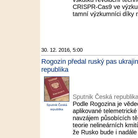
CRISPR-Cas9 ve výzkumu
tamní výzkumníci díky ní
30. 12. 2016, 5:00
Rogozin předal ruský pas ukraji
republika
Sputnik Česká republik
Podle Rogozina je vědec
Sputnik Česká
republika
aplikované telemetrick
navzájem působících těle
teorie nelineárních kmit
že Rusko bude i nadále 