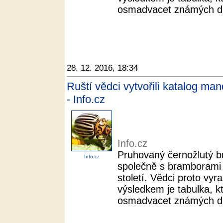
osmadvacet známých dr
28. 12. 2016, 18:34
Ruští vědci vytvořili katalog man
- Info.cz
Info.cz
Pruhovaný černožlutý b
Info.cz
společně s bramborami 
století. Vědci proto vyra
výsledkem je tabulka, k
osmadvacet známých dr