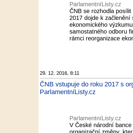
ParlamentníListy.cz
ČNB se rozhodla posíli
2017 dojde k začlenění
ekonomického výzkumu
samostatného odboru fina
rámci reorganizace eko
29. 12. 2016, 8:11
ČNB vstupuje do roku 2017 s org
ParlamentníListy.cz
ParlamentníListy.cz
V České národní bance
organizační změny, kte