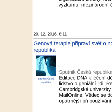
výzkumu, mezinárodní č
29. 12. 2016, 8:11
Genová terapie připraví svět o no
republika
Sputnik Česká republik
Editace DNA k léčení d
Sputnik Česká
republika
lidstvo o geniální lidi.
Cambridgské univerzity v
MailOnline. Vědec se d
opatrnější při používání