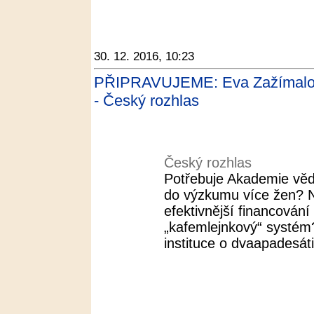
30. 12. 2016, 10:23
PŘIPRAVUJEME: Eva Zažímalov
- Český rozhlas
Český rozhlas
Potřebuje Akademie věd
do výzkumu více žen? N
efektivnější financován
„kafemlejnkový“ systé
instituce o dvaapadesáti