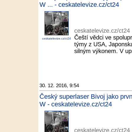
W ... - ceskatelevize.cz/ct24
ceskatelevize.cz/ct24
Čeští vědci ve spolupr
ceskatelevize.cz/ct24
týmy z USA, Japonska 
silným výkonem. V upl
30. 12. 2016, 9:54
Český superlaser Bivoj jako prv
W - ceskatelevize.cz/ct24
ceskatelevize.cz/ct24