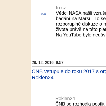
tn.cz
Vědci NASA našli vzrušu
tn.cz
bádání na Marsu. To se
rozporuplné diskuze o
života právě na této pla
Na YouTube bylo nedávn
28. 12. 2016, 9:57
ČNB vstupuje do roku 2017 s or
Roklen24
Roklen24
ČNB se rozhodla posíli