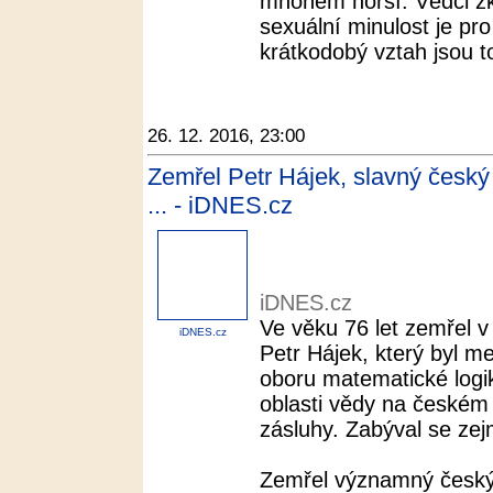
mnohem horší. Vědci zk
sexuální minulost je pr
krátkodobý vztah jsou to 
26. 12. 2016, 23:00
Zemřel Petr Hájek, slavný český
... - iDNES.cz
iDNES.cz
Ve věku 76 let zemřel v
iDNES.cz
Petr Hájek, který byl 
oboru matematické logi
oblasti vědy na českém 
zásluhy. Zabýval se zej
Zemřel významný český