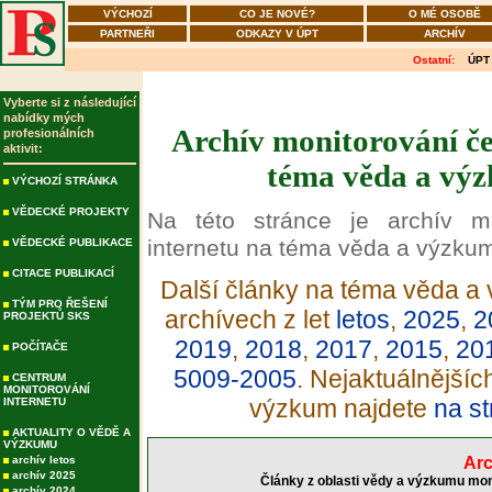
VÝCHOZÍ
CO JE NOVÉ?
O MÉ OSOBĚ
PARTNEŘI
ODKAZY V ÚPT
ARCHÍV
Ostatní:
ÚPT
Vyberte si z následující
nabídky mých
Archív monitorování če
profesionálních
aktivit:
téma věda a výz
VÝCHOZÍ STRÁNKA
VĚDECKÉ PROJEKTY
Na této stránce je archív m
internetu na téma věda a výzku
VĚDECKÉ PUBLIKACE
CITACE PUBLIKACÍ
Další články na téma věda a 
TÝM PRO ŘEŠENÍ
archívech z let
letos
,
2025
,
2
PROJEKTŮ SKS
2019
,
2018
,
2017
,
2015
,
20
POČÍTAČE
5009-2005
. Nejaktuálnější
CENTRUM
MONITOROVÁNÍ
výzkum najdete
na st
INTERNETU
AKTUALITY O VĚDĚ A
VÝZKUMU
archív letos
Arc
archív 2025
Články z oblasti vědy a výzkumu mon
archív 2024