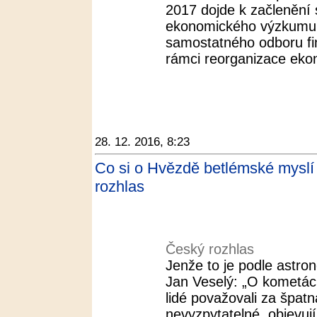
2017 dojde k začlenění
ekonomického výzkumu
samostatného odboru fina
rámci reorganizace eko
28. 12. 2016, 8:23
Co si o Hvězdě betlémské myslí v
rozhlas
Český rozhlas
Jenže to je podle astr
Jan Veselý: „O kometác
lidé považovali za špat
nevyzpytatelné, objevuj