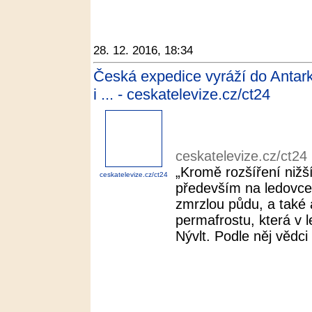
28. 12. 2016, 18:34
Česká expedice vyráží do Antar
i ... - ceskatelevize.cz/ct24
ceskatelevize.cz/ct24
„Kromě rozšíření nižš
ceskatelevize.cz/ct24
především na ledovce
zmrzlou půdu, a také a
permafrostu, která v l
Nývlt. Podle něj vědci p