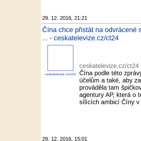
29. 12. 2016, 21:21
Čína chce přistát na odvrácené 
... - ceskatelevize.cz/ct24
ceskatelevize.cz/ct24
Čína podle této zprá
ceskatelevize.cz/ct24
účelům a také, aby za
prováděla tam špičko
agentury AP, která o 
sílících ambicí Číny 
29. 12. 2016, 15:01