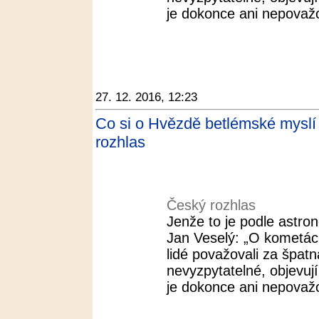
je dokonce ani nepovažov
27. 12. 2016, 12:23
Co si o Hvězdě betlémské myslí v
rozhlas
Český rozhlas
Jenže to je podle astr
Jan Veselý: „O kometác
lidé považovali za špat
nevyzpytatelné, objevuj
je dokonce ani nepovažov