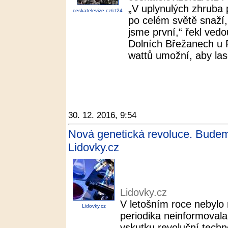
„V uplynulých zhruba p
ceskatelevize.cz/ct24
po celém světě snaží,
jsme první,“ řekl ved
Dolních Břežanech u
wattů umožní, aby lase
30. 12. 2016, 9:54
Nová genetická revoluce. Budeme
Lidovky.cz
Lidovky.cz
V letošním roce nebylo
Lidovky.cz
periodika neinformoval
vskutku revoluční techn