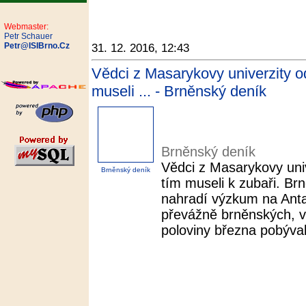
Webmaster:
Petr Schauer
Petr@ISIBrno.Cz
31. 12. 2016, 12:43
Vědci z Masarykovy univerzity od
museli ... - Brněnský deník
Brněnský deník
Vědci z Masarykovy univ
Brněnský deník
tím museli k zubaři. Brn
nahradí výzkum na Anta
převážně brněnských, ve
poloviny března pobýval