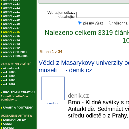
archív 2023
archív 2022
archív 2021
Vybrat jen odkazy
archív 2020
obsahující:
archív 2019
přesný výraz
všechna
archív 2018
archív 2017
Nalezeno celkem 3319 člán
archív 2016
archív 2015
10
archív 2014
archív 2013
archív 2012
Strana
1
z
34
archív 2011-2010
archív 2009-2005
Vědci z Masarykovy univerzity od
ZACHYCENO Z MÉDIÍ:
aktuální rok
museli ... - denik.cz
rok 2005
rok 2004
rok 2003
rok 2002
PRO ADMINISTRATIVU
denik.cz
formuláře, užitečné
pomůcky, ..
Brno - Klidné svátky s 
denik.cz
Antarktidě. Sedmnáct v
ÚVAHY A POSTŘEHY
středu odletělo z Prahy
UKONČENÉ AKTIVITY:
LABORATOŘ EM
CSEM
EUREM