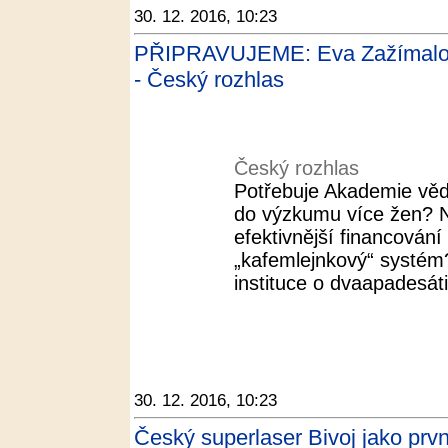
30. 12. 2016, 10:23
PŘIPRAVUJEME: Eva Zažímalov
- Český rozhlas
Český rozhlas
Potřebuje Akademie věd
do výzkumu více žen? N
efektivnější financován
„kafemlejnkový“ systé
instituce o dvaapadesáti
30. 12. 2016, 10:23
Český superlaser Bivoj jako prv