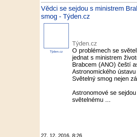
Vědci se sejdou s ministrem Bra
smog - Týden.cz
Týden.cz
O problémech se světel
Týden.cz
jednat s ministrem živo
Brabcem (ANO) čeští as
Astronomického ústavu
Světelný smog nejen z
Astronomové se sejdou 
světelnému ...
27. 12. 2016, 8:26