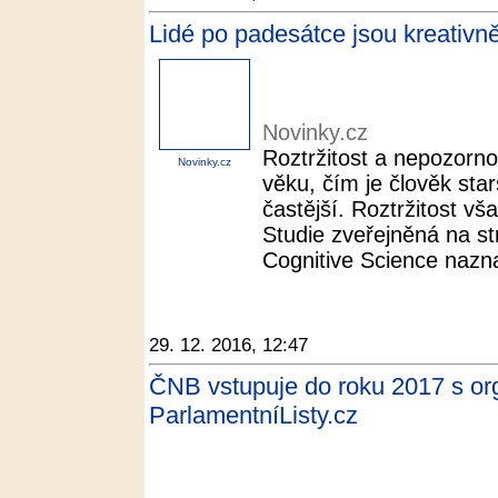
Lidé po padesátce jsou kreativnějš
Novinky.cz
Roztržitost a nepozorn
Novinky.cz
věku, čím je člověk star
častější. Roztržitost v
Studie zveřejněná na s
Cognitive Science nazna
29. 12. 2016, 12:47
ČNB vstupuje do roku 2017 s or
ParlamentníListy.cz