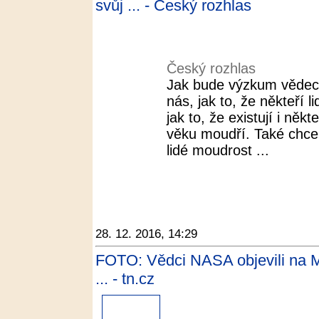
svůj ... - Český rozhlas
Český rozhlas
Jak bude výzkum vědec
nás, jak to, že někteří 
jak to, že existují i někt
věku moudří. Také chceme
lidé moudrost ...
28. 12. 2016, 14:29
FOTO: Vědci NASA objevili na Mar
... - tn.cz