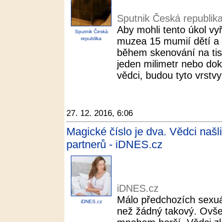
Sputnik Česká republik
Aby mohli tento úkol vyř
Sputnik Česká
republika
muzea 15 mumií dětí a b
během skenování na tisíc
jeden milimetr nebo doko
vědci, budou tyto vrstvy 
27. 12. 2016, 6:06
Magické číslo je dva. Vědci našl
partnerů - iDNES.cz
iDNES.cz
Málo předchozích sexuá
iDNES.cz
než žádný takový. Ovšem