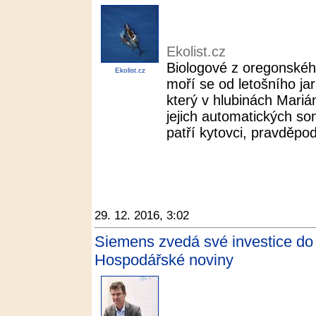
Ekolist.cz
Biologové z oregonskéh
Ekolist.cz
moří se od letošního j
který v hlubinách Mariá
jejich automatických s
patří kytovci, pravděpod
29. 12. 2016, 3:02
Siemens zvedá své investice do
Hospodářské noviny