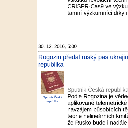
CRISPR-Cas9 ve výzkumu
tamní výzkumníci díky ní
30. 12. 2016, 5:00
Rogozin předal ruský pas ukraji
republika
Sputnik Česká republik
Podle Rogozina je vědec
Sputnik Česká
republika
aplikované telemetrick
navzájem působících těle
teorie nelineárních kmit
že Rusko bude i nadále 