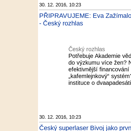
30. 12. 2016, 10:23
PŘIPRAVUJEME: Eva Zažímalov
- Český rozhlas
Český rozhlas
Potřebuje Akademie věd
do výzkumu více žen? N
efektivnější financován
„kafemlejnkový“ systé
instituce o dvaapadesáti
30. 12. 2016, 10:23
Český superlaser Bivoj jako prv