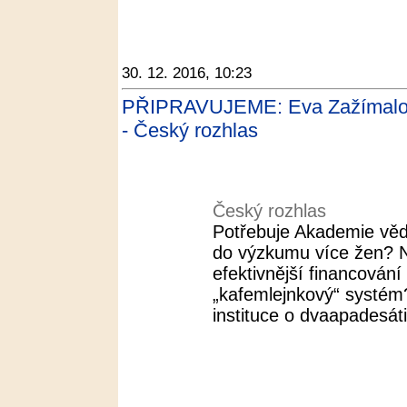
30. 12. 2016, 10:23
PŘIPRAVUJEME: Eva Zažímalov
- Český rozhlas
Český rozhlas
Potřebuje Akademie věd
do výzkumu více žen? N
efektivnější financován
„kafemlejnkový“ systé
instituce o dvaapadesáti