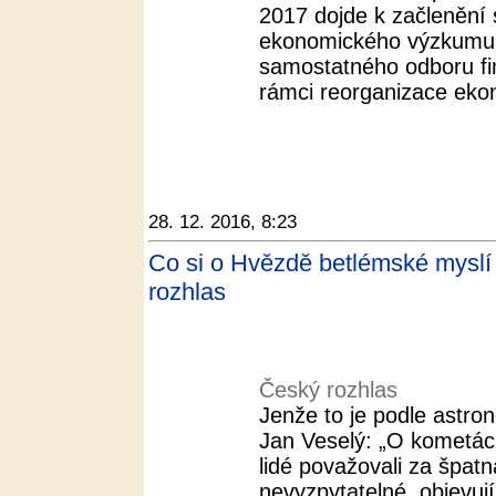
2017 dojde k začlenění
ekonomického výzkumu
samostatného odboru fina
rámci reorganizace eko
28. 12. 2016, 8:23
Co si o Hvězdě betlémské myslí v
rozhlas
Český rozhlas
Jenže to je podle astr
Jan Veselý: „O kometác
lidé považovali za špat
nevyzpytatelné, objevuj