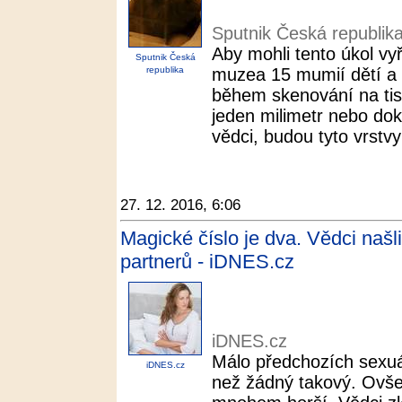
Sputnik Česká republik
Aby mohli tento úkol vyř
Sputnik Česká
republika
muzea 15 mumií dětí a b
během skenování na tisíc
jeden milimetr nebo doko
vědci, budou tyto vrstvy 
27. 12. 2016, 6:06
Magické číslo je dva. Vědci našl
partnerů - iDNES.cz
iDNES.cz
Málo předchozích sexuá
iDNES.cz
než žádný takový. Ovšem