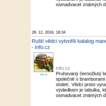
osmadvacet známých dr
28. 12. 2016, 18:34
Ruští vědci vytvořili katalog man
- Info.cz
Info.cz
Pruhovaný černožlutý b
Info.cz
společně s bramborami 
století. Vědci proto vyra
výsledkem je tabulka, k
osmadvacet známých dr