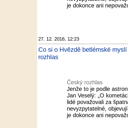
je dokonce ani nepovažov
27. 12. 2016, 12:23
Co si o Hvězdě betlémské myslí v
rozhlas
Český rozhlas
Jenže to je podle astr
Jan Veselý: „O kometác
lidé považovali za špat
nevyzpytatelné, objevuj
je dokonce ani nepovažov