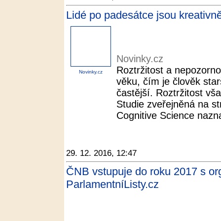
Lidé po padesátce jsou kreativnějš
Novinky.cz
Roztržitost a nepozorn
Novinky.cz
věku, čím je člověk star
častější. Roztržitost v
Studie zveřejněná na s
Cognitive Science nazna
29. 12. 2016, 12:47
ČNB vstupuje do roku 2017 s or
ParlamentníListy.cz