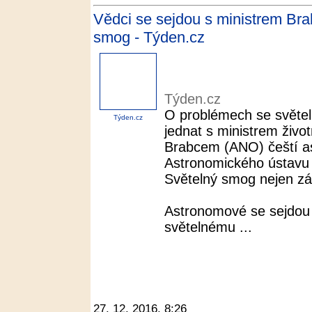
Vědci se sejdou s ministrem Bra
smog - Týden.cz
Týden.cz
O problémech se světel
Týden.cz
jednat s ministrem živo
Brabcem (ANO) čeští as
Astronomického ústavu
Světelný smog nejen z
Astronomové se sejdou 
světelnému ...
27. 12. 2016, 8:26