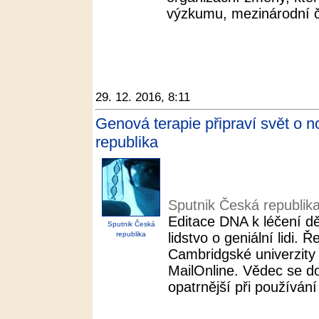
výzkumu, mezinárodní č
29. 12. 2016, 8:11
Genová terapie připraví svět o no
republika
Sputnik Česká republik
Editace DNA k léčení d
Sputnik Česká
republika
lidstvo o geniální lidi.
Cambridgské univerzity v
MailOnline. Vědec se d
opatrnější při používání