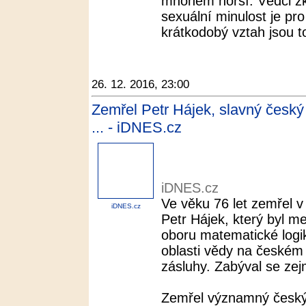
mnohem horší. Vědci zk
sexuální minulost je pr
krátkodobý vztah jsou to 
26. 12. 2016, 23:00
Zemřel Petr Hájek, slavný český
... - iDNES.cz
iDNES.cz
Ve věku 76 let zemřel v
iDNES.cz
Petr Hájek, který byl 
oboru matematické logi
oblasti vědy na českém 
zásluhy. Zabýval se zej
Zemřel významný český