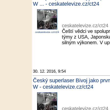
W ... - ceskatelevize.cz/ct24
ceskatelevize.cz/ct24
Čeští vědci ve spolupr
ceskatelevize.cz/ct24
týmy z USA, Japonska 
silným výkonem. V upl
30. 12. 2016, 9:54
Český superlaser Bivoj jako prv
W - ceskatelevize.cz/ct24
ceskatelevize.cz/ct24