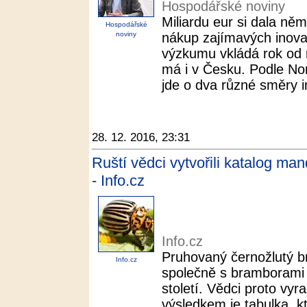
Hospodářské noviny
Miliardu eur si dala n
Hospodářské
noviny
nákup zajímavých inovat
výzkumu vkládá rok od 
má i v Česku. Podle No
jde o dva různé směry in
28. 12. 2016, 23:31
Ruští vědci vytvořili katalog man
- Info.cz
Info.cz
Pruhovaný černožlutý b
Info.cz
společně s bramborami 
století. Vědci proto vyra
výsledkem je tabulka, k