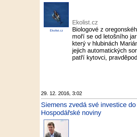
Ekolist.cz
Biologové z oregonskéh
Ekolist.cz
moří se od letošního j
který v hlubinách Mariá
jejich automatických s
patří kytovci, pravděpod
29. 12. 2016, 3:02
Siemens zvedá své investice do
Hospodářské noviny