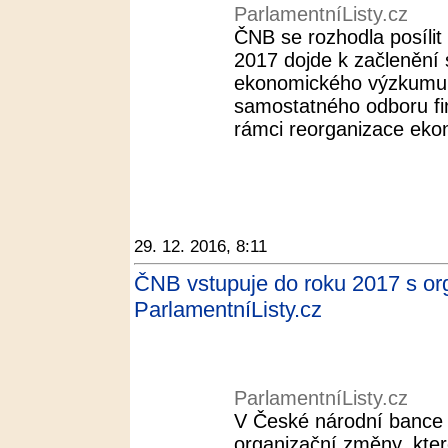
ParlamentníListy.cz
ČNB se rozhodla posíli
2017 dojde k začlenění
ekonomického výzkumu
samostatného odboru fina
rámci reorganizace eko
29. 12. 2016, 8:11
ČNB vstupuje do roku 2017 s org
ParlamentníListy.cz
ParlamentníListy.cz
V České národní bance
organizační změny, kte