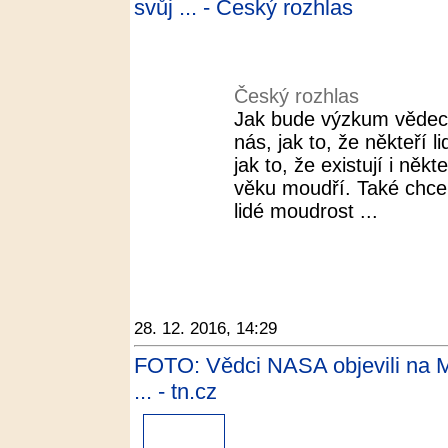
svůj ... - Český rozhlas
Český rozhlas
Jak bude výzkum vědec
nás, jak to, že někteří 
jak to, že existují i někt
věku moudří. Také chceme
lidé moudrost ...
28. 12. 2016, 14:29
FOTO: Vědci NASA objevili na Mar
... - tn.cz