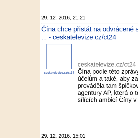
29. 12. 2016, 21:21
Čína chce přistát na odvrácené 
... - ceskatelevize.cz/ct24
ceskatelevize.cz/ct24
Čína podle této zprá
ceskatelevize.cz/ct24
účelům a také, aby za
prováděla tam špičko
agentury AP, která o 
sílících ambicí Číny 
29. 12. 2016, 15:01