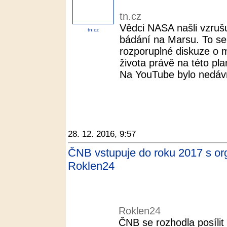
tn.cz
Vědci NASA našli vzrušu
tn.cz
bádání na Marsu. To se
rozporuplné diskuze o
života právě na této pla
Na YouTube bylo nedávn
28. 12. 2016, 9:57
ČNB vstupuje do roku 2017 s or
Roklen24
Roklen24
ČNB se rozhodla posíli