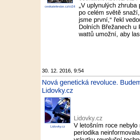
„V uplynulých zhruba p
ceskatelevize.cz/ct24
po celém světě snaží,
jsme první,“ řekl ved
Dolních Břežanech u
wattů umožní, aby lase
30. 12. 2016, 9:54
Nová genetická revoluce. Budeme
Lidovky.cz
Lidovky.cz
V letošním roce nebylo
Lidovky.cz
periodika neinformoval
vskutku revoluční techn