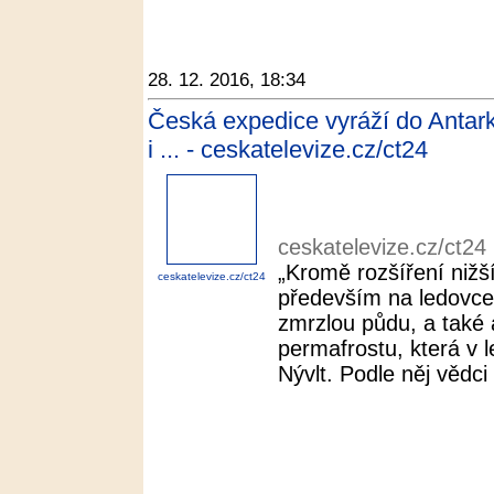
28. 12. 2016, 18:34
Česká expedice vyráží do Antar
i ... - ceskatelevize.cz/ct24
ceskatelevize.cz/ct24
„Kromě rozšíření nižš
ceskatelevize.cz/ct24
především na ledovce
zmrzlou půdu, a také a
permafrostu, která v l
Nývlt. Podle něj vědci p