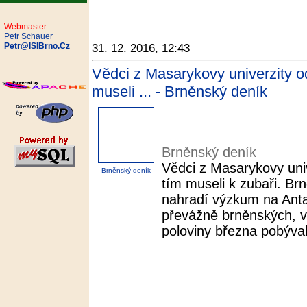
Webmaster:
Petr Schauer
Petr@ISIBrno.Cz
31. 12. 2016, 12:43
Vědci z Masarykovy univerzity od
museli ... - Brněnský deník
Brněnský deník
Vědci z Masarykovy univ
Brněnský deník
tím museli k zubaři. Brn
nahradí výzkum na Anta
převážně brněnských, ve
poloviny března pobýval