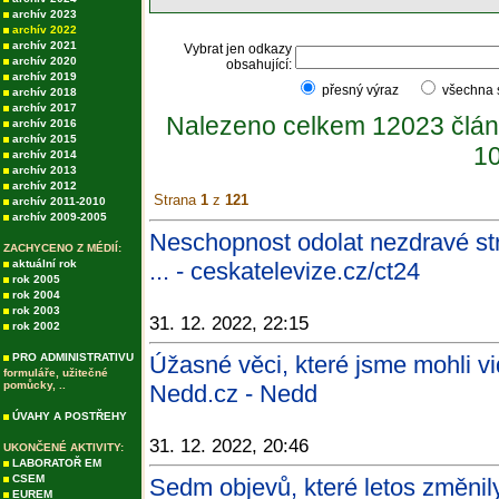
archív 2023
archív 2022
archív 2021
Vybrat jen odkazy
archív 2020
obsahující:
archív 2019
přesný výraz
všechna
archív 2018
archív 2017
Nalezeno celkem 12023 člán
archív 2016
archív 2015
10
archív 2014
archív 2013
archív 2012
Strana
1
z
121
archív 2011-2010
archív 2009-2005
Neschopnost odolat nezdravé st
ZACHYCENO Z MÉDIÍ:
aktuální rok
... - ceskatelevize.cz/ct24
rok 2005
rok 2004
rok 2003
31. 12. 2022, 22:15
rok 2002
PRO ADMINISTRATIVU
Úžasné věci, které jsme mohli vi
formuláře, užitečné
pomůcky, ..
Nedd.cz - Nedd
ÚVAHY A POSTŘEHY
31. 12. 2022, 20:46
UKONČENÉ AKTIVITY:
LABORATOŘ EM
CSEM
Sedm objevů, které letos změnil
EUREM