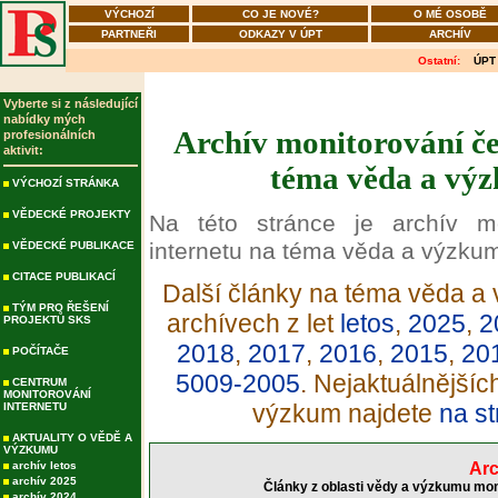
VÝCHOZÍ
CO JE NOVÉ?
O MÉ OSOBĚ
PARTNEŘI
ODKAZY V ÚPT
ARCHÍV
Ostatní:
ÚPT
Vyberte si z následující
nabídky mých
Archív monitorování če
profesionálních
aktivit:
téma věda a výz
VÝCHOZÍ STRÁNKA
VĚDECKÉ PROJEKTY
Na této stránce je archív m
internetu na téma věda a výzku
VĚDECKÉ PUBLIKACE
CITACE PUBLIKACÍ
Další články na téma věda a 
TÝM PRO ŘEŠENÍ
archívech z let
letos
,
2025
,
2
PROJEKTŮ SKS
2018
,
2017
,
2016
,
2015
,
20
POČÍTAČE
5009-2005
. Nejaktuálnější
CENTRUM
MONITOROVÁNÍ
výzkum najdete
na st
INTERNETU
AKTUALITY O VĚDĚ A
VÝZKUMU
archív letos
Arc
archív 2025
Články z oblasti vědy a výzkumu mon
archív 2024