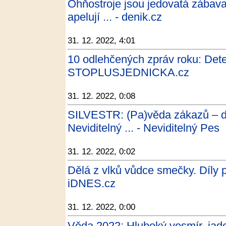
Ohňostroje jsou jedovatá zábava. 
apelují ... - denik.cz
31. 12. 2022, 4:01
10 odlehčených zpráv roku: Detek
STOPLUSJEDNICKA.cz
31. 12. 2022, 0:08
SILVESTR: (Pa)věda zákazů – do
Neviditelný ... - Neviditelný Pes
31. 12. 2022, 0:02
Dělá z vlků vůdce smečky. Díly p
iDNES.cz
31. 12. 2022, 0:00
Věda 2022: Hluboký vesmír, jade