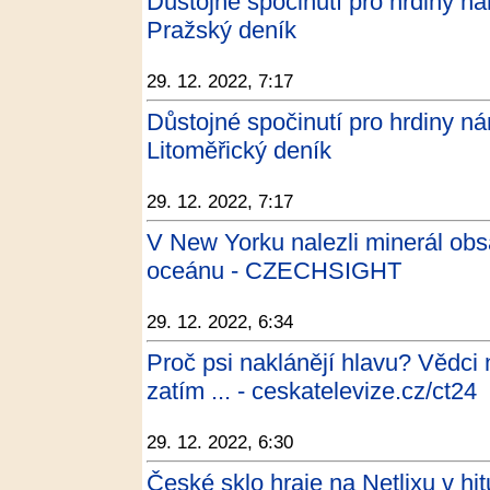
Důstojné spočinutí pro hrdiny náro
Pražský deník
29. 12. 2022, 7:17
Důstojné spočinutí pro hrdiny náro
Litoměřický deník
29. 12. 2022, 7:17
V New Yorku nalezli minerál obs
oceánu - CZECHSIGHT
29. 12. 2022, 6:34
Proč psi naklánějí hlavu? Vědci 
zatím ... - ceskatelevize.cz/ct24
29. 12. 2022, 6:30
České sklo hraje na Netlixu v h