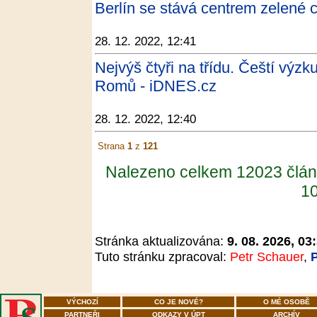
Berlín se stává centrem zelené 
28. 12. 2022, 12:41
Nejvýš čtyři na třídu. Čeští výzk
Romů - iDNES.cz
28. 12. 2022, 12:40
Strana
1
z
121
Nalezeno celkem 12023 člán
10
Stránka aktualizována:
9. 08. 2026, 03
Tuto stránku zpracoval:
Petr Schauer
,
VÝCHOZÍ
CO JE NOVÉ?
O MÉ OSOBĚ
PARTNEŘI
ODKAZY V ÚPT
ARCHÍV