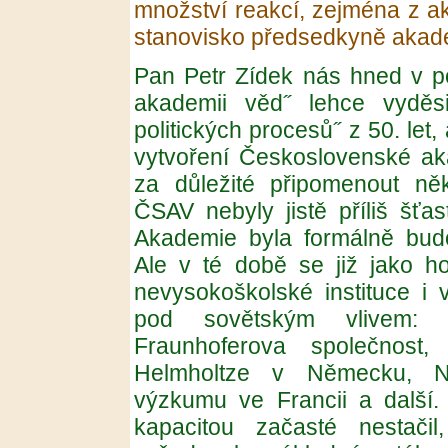
množství reakcí, zejména z a
stanovisko předsedkyně akad
Pan Petr Zídek nás hned v p
akademii věd˝ lehce vyděsil
politických procesů˝ z 50. let,
vytvoření Československé ak
za důležité připomenout něk
ČSAV nebyly jistě příliš šťa
Akademie byla formálně bud
Ale v té době se již jako h
nevysokoškolské instituce i 
pod sovětským vlivem: 
Fraunhoferova společnost
Helmholtze v Německu, N
výzkumu ve Francii a další
kapacitou začasté nestačil