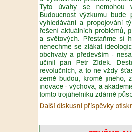
Tyto úvahy se nemohou vt
Budoucnost výzkumu bude p
vyhledávání a propojování t
řešení aktuálních problémů, p
a světových. Přestaňme si h
nenechme se zlákat ideologi
obchvaty a především - nesa
učinil pan Petr Zídek. Des
revolučních, a to ne vždy šťas
země budou, kromě jiného, zá
inovace - výchova, a akademie
tomto trojúhelníku zdárně půso
Další diskusní příspěvky otisk