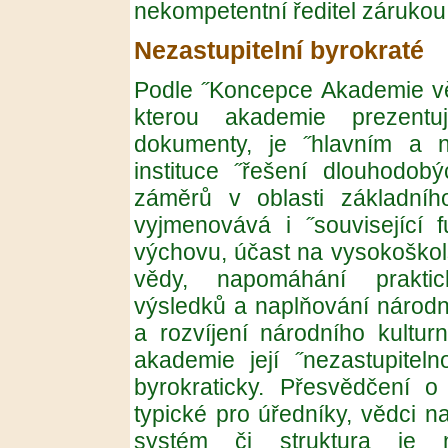
nekompetentní ředitel zárukou 
Nezastupitelní byrokraté
Podle ˝Koncepce Akademie věd
kterou akademie prezentu
dokumenty, je ˝hlavním a n
instituce ˝řešení dlouhodo
záměrů v oblasti základní
vyjmenovává i ˝související 
výchovu, účast na vysokoškol
vědy, napomáhání praktic
výsledků a naplňování národn
a rozvíjení národního kulturn
akademie její ˝nezastupiteln
byrokraticky. Přesvědčení o 
typické pro úředníky, vědci n
systém či struktura je n