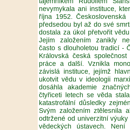
tajemníkem Rudolfem Slán
nevymykala ani instituce, kte
října 1952. Československá 
předsedou byl až do své smrt
dostala za úkol přetvořit vědu 
Jejím založením zanikly ne
často s dlouholetou tradicí 
Královská česká společnost
práce a další. Vznikla monol
závislá instituce, jejímž hla
ukotvit vědu v ideologii marx
dosáhla akademie značných
čtyřiceti letech se věda stal
katastrofální důsledky zejmé
Svým založením ztělesnila a
odtržené od univerzitní výuky
vědeckých ústavech. Není