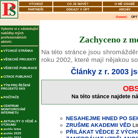
VÝCHOZÍ
CO JE NOVÉ?
O MÉ OSOBĚ
PARTNEŘI
ODKAZY V ÚPT
ARCHÍV
Ostatní:
ÚPT
Vyberte si z následující
nabídky mých
Zachyceno z mé
profesionálních
aktivit:
Na této stránce jsou shromážděn
VÝCHOZÍ STRÁNKA
roku 2002, které mají nějakou so
VĚDECKÉ PROJEKTY
VĚDECKÉ PUBLIKACE
Články z r. 2003 j
CITACE PUBLIKACÍ
TÝM PRO ŘEŠENÍ
OBS
PROJEKTŮ SKS
Na této stánce najdete nás
POČÍTAČE
CENTRUM
MONITOROVÁNÍ
INTERNETU
NESAHEJME HNED PO SE
AKTUALITY O VĚDĚ A
ZRUŠME AKADEMII VĚD
Li
VÝZKUMU
archív letos
PŘILÁKAT VĚDCE Z VÝC
archív 2025
archív 2024