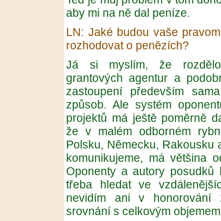
aby mi na ně dal peníze.
LN: Jaké budou vaše pravomo
rozhodovat o penězích?
Já si myslím, že rozdělov
grantových agentur a podobn
zastoupení především sama 
způsob. Ale systém oponentu
projektů má ještě poměrně da
že v malém odborném rybník
Polsku, Německu, Rakousku a
komunikujeme, má většina o
Oponenty a autory posudků k
třeba hledat ve vzdálenějš
nevidím ani v honorování z
srovnání s celkovým objemem fi