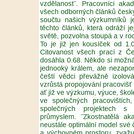
vzdělanost˝. Pracovníci aka
všech odborných článků českých
součtu našich výzkumníků je
těchto článků, která odráží je
světě, pozvolna stoupá a v ro
To je již jen kousíček od 1.
Citovanost všech prací z Če
dosáhla 0.68. Někdo si možná 
jednooký králem, ale nezapo
čeští vědci převážně izolov
vzrůstá propojování pracovišť
ať již ve výzkumu, výuce, škol
ve společných pracovištích
společných projektech s
průmyslem. ˝Zkostnatělá ak
neustále optimální model své
a výchovném prostoru, zvažuj