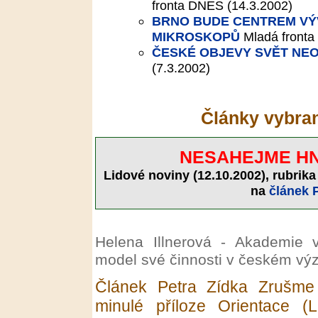
fronta DNES (14.3.2002)
BRNO BUDE CENTREM V
MIKROSKOPŮ
Mladá fronta
ČESKÉ OBJEVY SVĚT NEO
(7.3.2002)
Články vybran
NESAHEJME HN
Lidové noviny (12.10.2002), rubrika
na
článek 
Helena Illnerová - Akademie v
model své činnosti v českém v
Článek Petra Zídka Zrušme
minulé příloze Orientace (