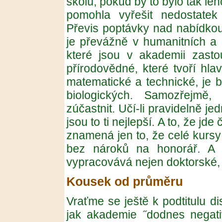
školu, pokud by to bylo tak le
pomohla vyřešit nedostatek
Převis poptávky nad nabídkou 
je převážně v humanitních a
které jsou v akademii zasto
přírodovědné, které tvoří hla
matematické a technické, je 
biologických. Samozřejmě
zúčastnit. Učí-li pravidelně jed
jsou to ti nejlepší. A to, že jd
znamená jen to, že celé kursy
bez nároků na honorář. A 
vypracovává nejen doktorské, 
Kousek od průměru
Vraťme se ještě k podtitulu di
jak akademie ˝dodnes negati