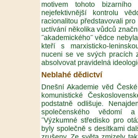
motivem tohoto bizarního
nejefektivnější kontrolu věd
racionalitou představovali pr
uctívání několika vůdců značn
˝akademického˝ vědce nebyla i
kteří s marxisticko-leninskou
nuceni se ve svých pracích za
absolvovat pravidelná ideologi
Neblahé dědictví
Dnešní Akademie věd České 
komunistické Českosloven
podstatně odlišuje. Nenajd
společenského vědomí a
˝Výzkumné středisko pro otáz
byly společně s desítkami dal
zrušeny. Ze světa zmizely tak