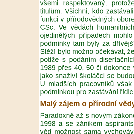
všemi respektovaný, protož
titulům. Všichni, kdo zastávali
funkci v přírodovědných oborec
CSc. Ve vědách humanitních
ojedinělých případech mohlo 
podmínky tam byly za dřívější
Stěží bylo možno očekávat, že p
potíže s podáním disertačníc
1989 přes 40, 50 či dokonce 
jako snaživí školáčci se budou 
U mladších pracovníků však ji
podmínkou pro zastávání řídicí
Malý zájem o přírodní věd
Paradoxně až s novým zákone
1998 a se zánikem aspirantsk
věd možnost sama vychováva