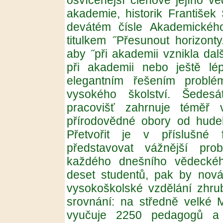
osvícenější členové jejího v
akademie, historik František
devátém čísle Akademickéh
titulkem ˝Přesunout horizonty
aby ˝při akademii vznikla dalš
při akademii nebo ještě lé
elegantním řešením probl
vysokého školství. Šedes
pracovišť zahrnuje téměř 
přírodovědné obory od hudeb
Přetvořit je v příslušné
představovat vážnější pro
každého dnešního vědeckéh
deset studentů, pak by nová
vysokoškolské vzdělání zhruba 
srovnání: na středně velké 
vyučuje 2250 pedagogů a 