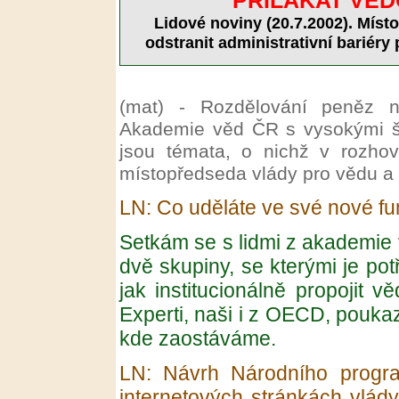
PŘILÁKAT VĚD
Lidové noviny (20.7.2002). Míst
odstranit administrativní bariér
(mat) - Rozdělování peněz n
Akademie věd ČR s vysokými ško
jsou témata, o nichž v rozho
místopředseda vlády pro vědu a 
LN: Co uděláte ve své nové fu
Setkám se s lidmi z akademie 
dvě skupiny, se kterými je pot
jak institucionálně propojit 
Experti, naši i z OECD, poukazu
kde zaostáváme.
LN: Návrh Národního progr
internetových stránkách vlád