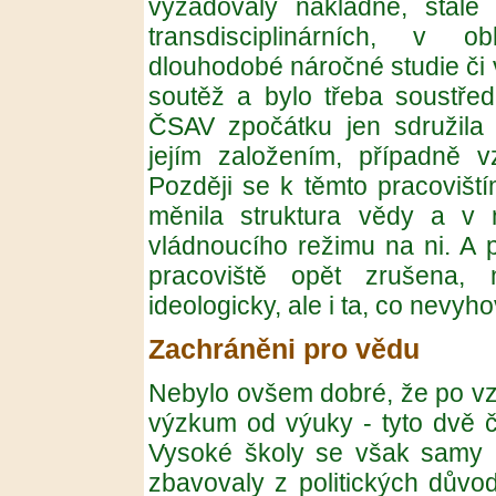
vyžadovaly nákladné, stále 
transdisciplinárních, v o
dlouhodobé náročné studie či 
soutěž a bylo třeba soustředi
ČSAV zpočátku jen sdružila ú
jejím založením, případně vz
Později se k těmto pracovištím
měnila struktura vědy a v n
vládnoucího režimu na ni. A 
pracoviště opět zrušena, 
ideologicky, ale i ta, co nevyho
Zachráněni pro vědu
Nebylo ovšem dobré, že po vz
výzkum od výuky - tyto dvě či
Vysoké školy se však samy 
zbavovaly z politických důvo