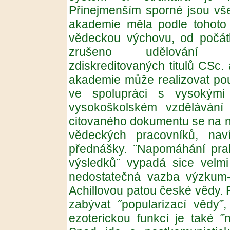
Přinejmenším sporné jsou vše
akademie měla podle tohoto
vědeckou výchovu, od počát
zrušeno udělování k
zdiskreditovaných titulů CSc.
akademie může realizovat po
ve spolupráci s vysokými
vysokoškolském vzdělávání 
citovaného dokumentu se na ně
vědeckých pracovníků, nav
přednášky. ˝Napomáhání prak
výsledků˝ vypadá sice velmi
nedostatečná vazba výzkum-
Achillovou patou české vědy.
zabývat ˝popularizací vědy˝
ezoterickou funkcí je také ˝