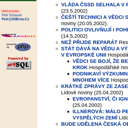
VLÁDA ČSSD SELHALA V
(23.5.2002)
Webmaster:
Petr Schauer
ČEŠTÍ TECHNICI A VĚDCI
Petr@ISIBrno.Cz
noviny (20.05.2002).
POLITICI OVLIVŇUJÍ I POH
(14.5.2002)
NEŽ PŘIJDE REPARÁT
Res
STÁT DÁVÁ NA VĚDU A V
V EVROPSKÉ UNII
Hospodář
VĚDCI SE BOJÍ, ŽE B
KROK
Hospodářské nov
PODNIKAVÍ VÝZKUMN
MNOHEM VÍCE
Hospod
KRÁTKÉ ZPRÁVY ZE ZASE
Lidové noviny (25.04.2002)
EVROPANSTVÍ, ČI IG
(25.04.2002)
ILLNEROVÁ: MÁLO P
VYSPĚLÝCH ZEMÍ
Lid
BUDE UDĚLENA ČESKÁ O