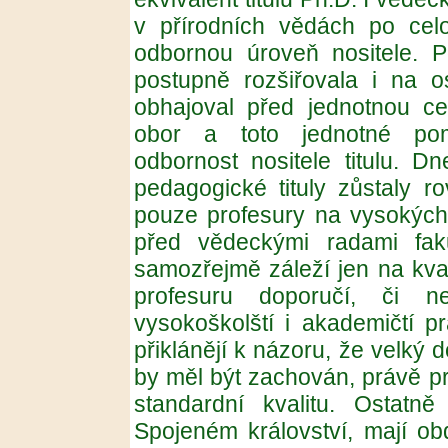
v přírodních vědách po cel
odbornou úroveň nositele. 
postupně rozšiřovala i na o
obhajoval před jednotnou cel
obor a toto jednotné pom
odbornost nositele titulu. Dn
pedagogické tituly zůstaly 
pouze profesury na vysokých
před vědeckými radami fak
samozřejmě záleží jen na kval
profesuru doporučí, či ne
vysokoškolští i akademičtí pr
přiklánějí k názoru, že velký 
by měl být zachován, právě pr
standardní kvalitu. Ostatn
Spojeném království, mají obd