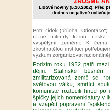
ZRUŠME AK
Lidové noviny (5.10.2002). Před pad
dodnes negativně ovlivňuje
Petr Zídek (příloha "Orientace"
ročně miliardy korun, česká
vyspělými zeměmi. K čemu v
zkostnatělou instituci potřebu
výzkum zorganizovat racionálněji
Podzim roku 1952 patří mezi 
dějin. Stalinské běsnění 
zmilitarizovaná země se hor
světovou válku, smrtící souko
komunisté roztočili hned po 
špičky jejich nomenklatury v l
a vzápětí popraveni ˝spiklen