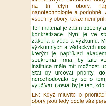
na tři čtyři obory, např
nanotechnologie a podobně. 
všechny obory, takže není příliš
Ten materiál je zatím obecný a
konkretizace. Nyní je ve s
zákona o vědě a výzkumu. Má
výzkumných a vědeckých instit
kterým je například akadem
soukromá firma, by tato v
instituce měla mít možnost u
Stát by určoval priority, d
nerozhodovalo by se o tom, 
využívat. Dostal by je ten, kdo
LN: Když mluvíte o prioritách
obory jsou tedy podle vás per