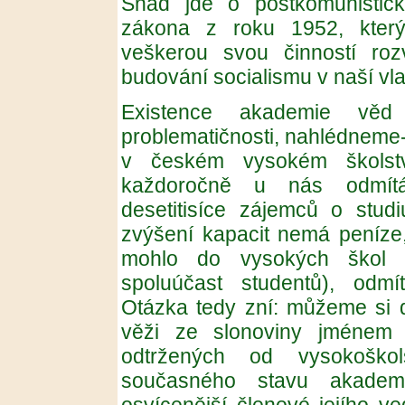
Snad jde o postkomunistick
zákona z roku 1952, který
veškerou svou činností roz
budování socialismu v naší vlast
Existence akademie vě
problematičnosti, nahlédneme-li
v českém vysokém školstv
každoročně u nás odmítá
desetitisíce zájemců o studi
zvýšení kapacit nemá peníze, 
mohlo do vysokých škol pr
spoluúčast studentů), odmí
Otázka tedy zní: můžeme si d
věži ze slonoviny jménem 
odtržených od vysokoškol
současného stavu akadem