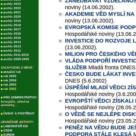
ZANEDBÁVAT VZDĚLANOS
archív 2023
noviny (14.06.2002).
archív 2022
archív 2021
AKADEMIE VĚD MYSLÍ NA
archív 2020
noviny (13.06.2002).
archív 2019
archív 2018
EVROPSKÁ KOMISE PODP
archív 2017
Hospodářské noviny (13.06.2
archív 2016
archív 2015
INVESTICE DO ROZVOJE L
archív 2014
(13.06.2002).
archív 2013
archív 2012
MILION PRO ČESKÉHO V
archív 2011-2010
archív 2009-2005
VLÁDA PODPOŘÍ INVESTI
SLUŽEB
Mladá fronta DNES 
ZACHYCENO Z MÉDIÍ:
aktuální rok
ČESKO BUDE LÁKAT INV
rok 2005
DNES (5.6.2002)
rok 2004
rok 2003
ÚSPĚŠNÍ MLADÍ VĚDCI ZÍ
rok 2002
Hospodářské noviny (3.6.200
PRO ADMINISTRATIVU
EVROPŠTÍ VĚDCI ZÍSKALI
formuláře, užitečné
pomůcky, ..
Hospodářské noviny (28.05.2
O VĚDĚ SE NEJLÉPE DIS
ÚVAHY A POSTŘEHY
Hospodářské noviny (23.05.
UKONČENÉ AKTIVITY:
PENĚZ NA VĚDU BUDE JEŠ
LABORATOŘ EM
CSEM
PODPORA STÁLE KLESÁ
M
EUREM