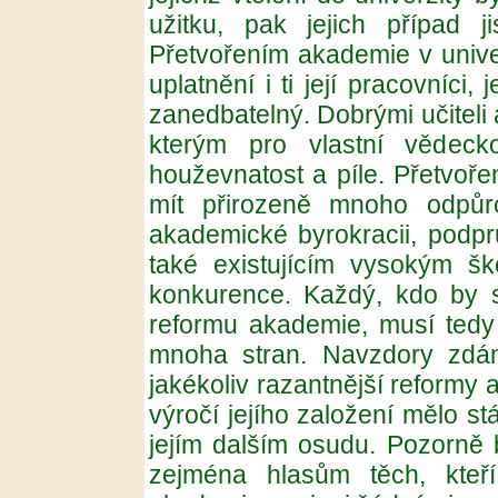
užitku, pak jejich případ ji
Přetvořením akademie v univer
uplatnění i ti její pracovníci,
zanedbatelný. Dobrými učiteli a
kterým pro vlastní vědecko
houževnatost a píle. Přetvoře
mít přirozeně mnoho odpůr
akademické byrokracii, pod
také existujícím vysokým šk
konkurence. Každý, kdo by s
reformu akademie, musí tedy
mnoha stran. Navzdory zdánl
jakékoliv razantnější reformy
výročí jejího založení mělo stát
jejím dalším osudu. Pozorně 
zejména hlasům těch, kteř