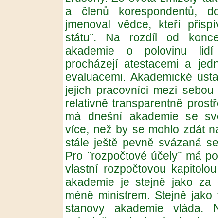
a členů korespondentů, do
jmenoval vědce, kteří přispív
státu˝. Na rozdíl od konc
akademie o polovinu lidí
procházejí atestacemi a jedn
evaluacemi. Akademické ústa
jejich pracovníci mezi sebou
relativně transparentně prost
má dnešní akademie se svo
více, než by se mohlo zdát na
stále ještě pevně svázaná se 
Pro ˝rozpočtové účely˝ má po
vlastní rozpočtovou kapitol
akademie je stejně jako za
méně ministrem. Stejně jako 
stanovy akademie vláda. N