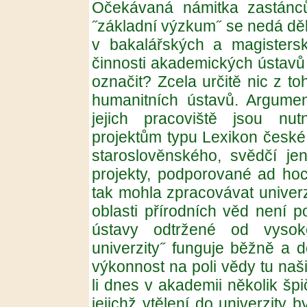
Očekávaná námitka zastánců
˝základní výzkum˝ se nedá dě
v bakalářských a magistersk
činnosti akademických ústavů
označit? Zcela určitě nic z to
humanitních ústavů. Argument
jejich pracoviště jsou nutn
projektům typu Lexikon české 
staroslověnského, svědčí jen
projekty, podporované ad hoc
tak mohla zpracovávat univerz
oblasti přírodních věd není 
ústavy odtržené od vysok
univerzity˝ funguje běžně a 
výkonnost na poli vědy tu naši
li dnes v akademii několik šp
jejichž vtělení do univerzity 