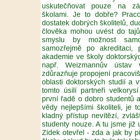
uskutečňovat pouze na zá
školami. Je to dobře? Prac
dostatek dobrých školitelů, du
člověka mohou uvést do tajů
smyslu by možnost samos
samozřejmě po akreditaci, 
akademie ve školy doktorských
např. Weizmannův ústav v
zdůrazňuje propojení pracovi
oblasti doktorských studií a 
tomto úsilí partneři velkory
první řadě o dobro studentů a
vědy nejlepšími školiteli, je
kladný přístup nevítězí, zvlá
studenty nouze. A tu jsme již 
Zídek otevřel - zda a jak by