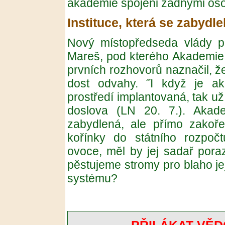
akademie spojeni žádnými oso
Instituce, která se zabydle
Nový místopředseda vlády pr
Mareš, pod kterého Akademie 
prvních rozhovorů naznačil, že
dost odvahy. ˝I když je ak
prostředí implantovaná, tak už 
doslova (LN 20. 7.). Akad
zabydlená, ale přímo zakořen
kořínky do státního rozpočt
ovoce, měl by jej sadař pora
pěstujeme stromy pro blaho j
systému?