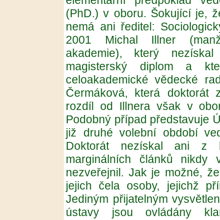
elementární předpoklad věde
(PhD.) v oboru. Šokující je, ž
nemá ani ředitel: Sociologic
2001 Michal Illner (man
akademie), který nezískal
magisterský diplom a kt
celoakademické vědecké rad
Čermáková, která doktorát 
rozdíl od Illnera však v obo
Podobný případ představuje Ús
již druhé volební období ve
Doktorát nezískal ani z 
marginálních článků nikdy 
nezveřejnil. Jak je možné, ž
jejich čela osoby, jejichž p
Jediným přijatelným vysvětle
ústavy jsou ovládány kl