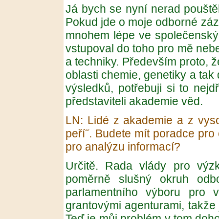
Já bych se nyní nerad pouštěl
Pokud jde o moje odborné zázem
mnohem lépe ve společenskýc
vstupoval do toho pro mě neb
a techniky. Především proto, 
oblasti chemie, genetiky a tak
výsledků, potřebuji si to nejdř
představiteli akademie věd.
LN: Lidé z akademie a z vyso
peří˝. Budete mít poradce pro 
pro analýzu informací?
Určitě. Rada vlády pro vý
poměrně slušný okruh odbo
parlamentního výboru pro 
grantovými agenturami, takže 
Teď je můj problém v tom doh