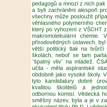
pedagogů a mnozí z nich pak n
a byli zachráněni alespoň pr
všechny může posloužit přípa
věhlasného polymerního che
který po vyhození z VŠCHT za
makromolekulární chemie. V
přírodovědných ústavech, byl 
větší politický tlak na tvůr
školách, neboť se tam partaj
˝špatný vliv˝ na mládež. Č
učila - měla aspirantské stu
obdobně jako vysoké školy. V
tyto kandidatury dobré úro
kvalitou školitelů a jedno
odbornou komisí. Vědecká ho
směšný název, byla a je v z
ekvivalent titulu Ph.D. I věde