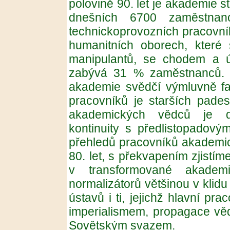
polovině 90. let je akademie st
dnešních 6700 zaměstnan
technickoprovozních pracovník
humanitních oborech, které
manipulantů, se chodem a ú
zabývá 31 % zaměstnanců. O 
akademie svědčí výmluvně fa
pracovníků je starších pades
akademických vědců je dů
kontinuity s předlistopadov
přehledů pracovníků akademic
80. let, s překvapením zjistíme
v transformované akademii
normalizátorů většinou v klid
ústavů i ti, jejichž hlavní pr
imperialismem, propagace vě
Sovětským svazem.