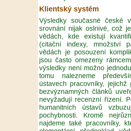
Klientský systém
Výsledky současné české v
srovnání nijak oslnivé, což j
vědách, kde existují kvantif
(citační indexy, množství p
vědách je posouzení komplik
jsou často omezeny rámcem 
výsledky není možno jednoduš
tomu nalezneme předevší
ústavech pracovníky, jejich
bezvýznamných článků uveřej
nevyžadují recenzní řízení. 
humanitních ústavů vzbuz
pochybnosti. Kromě nejrůzně
najdeme také pracovníky, kt