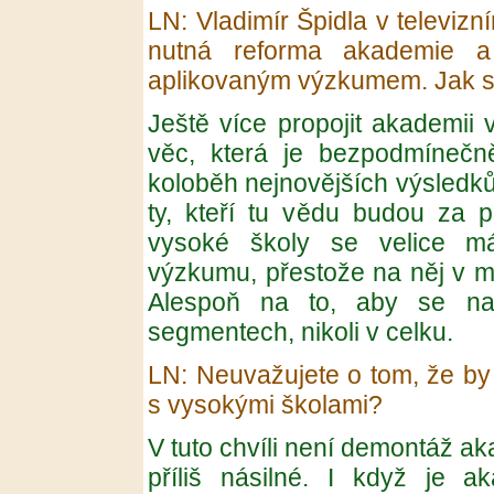
LN: Vladimír Špidla v televizn
nutná reforma akademie a
aplikovaným výzkumem. Jak si
Ještě více propojit akademii 
věc, která je bezpodmínečně
koloběh nejnovějších výsledků
ty, kteří tu vědu budou za pá
vysoké školy se velice má
výzkumu, přestože na něj v m
Alespoň na to, aby se na
segmentech, nikoli v celku.
LN: Neuvažujete o tom, že by
s vysokými školami?
V tuto chvíli není demontáž ak
příliš násilné. I když je a