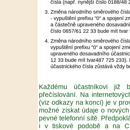
čísla (např. nynější číslo 0188/48
Změna národního směrového čísla
- vypuštění prefixu "0" a spojen
a částečně upraveného dosavadníh
číslo 0657/61 22 33 bude mít tvar
Změna národního směrového čísla
vypuštění prefixu "0" a spojení 
upraveného dosavadního účastnické
12 33 bude mít tvar487 725 233). P
účastnického čísla zůstává vždy 
Každému účastníkovi již 
přečíslování. Na internetovýc
(viz odkazy na konci) je v pro
možné získat údaje o nových 
pevné telefonní sítě. Předpok
i v tiskové podobě a na 