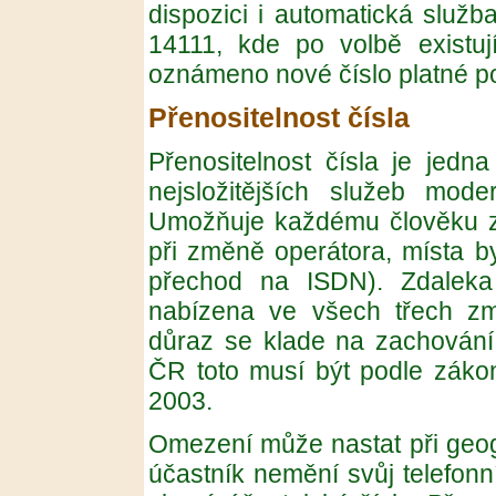
dispozici i automatická služba
14111, kde po volbě existuj
oznámeno nové číslo platné po
Přenositelnost čísla
Přenositelnost čísla je jedn
nejsložitějších služeb moder
Umožňuje každému člověku zac
při změně operátora, místa by
přechod na ISDN). Zdaleka 
nabízena ve všech třech zmí
důraz se klade na zachování 
ČR toto musí být podle zákon
2003.
Omezení může nastat při geogr
účastník nemění svůj telefonn