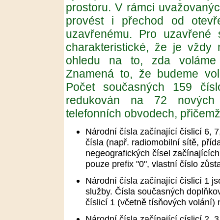
prostoru. V rámci uvažovaný
provést i přechod od otevř
uzavřenému. Pro uzavřené s
charakteristické, že je vždy 
ohledu na to, zda voláme 
Znamená to, že budeme volit
Počet současných 159 čísl
redukován na 72 nových č
telefonních obvodech, přičemž
Národní čísla začínající číslicí 6,
čísla (např. radiomobilní sítě, př
negeografických čísel začínajících
pouze prefix "0", vlastní číslo zů
Národní čísla začínající číslicí 1 
služby. Čísla současných doplňkov
číslicí 1 (včetně tísňových volání
Národní čísla začínající císlicí 2,