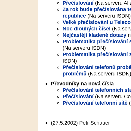
Přečíslování
(Na serveru Alia
Za rok bude přečíslována t
republice
(Na serveru ISDN)
Velké přečíslování u Telec
Noc dlouhých čísel
(Na ser
Nejčastěji kladené dotazy
n
Problematika přečíslování 
(Na serveru ISDN)
Problematika přečíslování z
ISDN)
Přečíslování telefonů prob
problémů
(Na serveru ISDN
Převodníky na nová čísla
Přečíslování telefonních st
Přečíslování
(Na serveru Con
Přečíslování telefonní sítě
(
(27.5.2002)
Petr Schauer