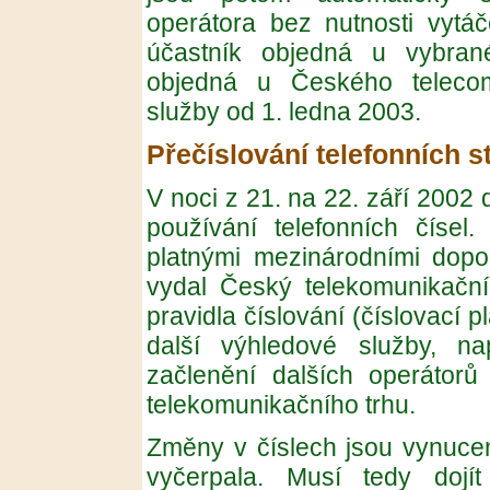
operátora bez nutnosti vytáč
účastník objedná u vybrané
objedná u Českého teleco
služby od 1. ledna 2003.
Přečíslování telefonních s
V noci z 21. na 22. září 2002
používání telefonních čísel
platnými mezinárodními dopo
vydal Český telekomunikačn
pravidla číslování (číslovací p
další výhledové služby, na
začlenění dalších operátorů 
telekomunikačního trhu.
Změny v číslech jsou vynucen
vyčerpala. Musí tedy dojít