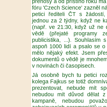
přenosy a od příštího roku má
fóru 'Czech Science' zazněl n
petici řediteli ČT s žádostí
jednou za 2 týdny, když ne 
(např. ve 21:30, když už ne 
vědě (přejaté programy ze 
publicistika, ...). Souhlasím
aspoň 1000 lidí a psalo se o
mělo nějaký efekt. Jsem přes
dokumentů o vědě je mnohem d
v novinách či časopisech.
Já osobně bych tu petici ro
kolega Fajkus se totiž domní
prezentovat, nebude mít spo
nebudou mít důvod dělat 
kampaně, nebudou považo