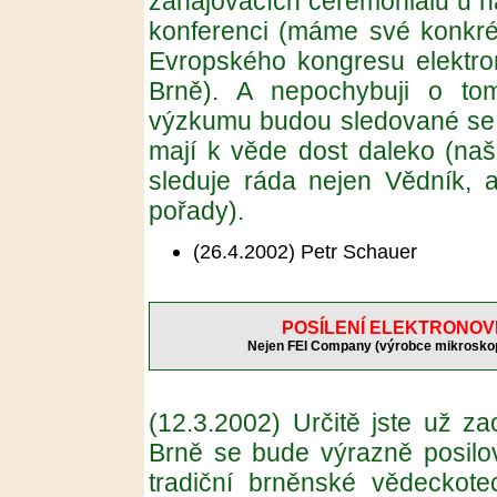
zahajovacích ceremoniálů u 
konferenci (máme své konkrét
Evropského kongresu elektro
Brně). A nepochybuji o t
výzkumu budou sledované se z
mají k věde dost daleko (naše
sleduje ráda nejen Vědník, a
pořady).
(26.4.2002)
Petr Schauer
POSÍLENÍ ELEKTRONOV
Nejen FEI Company (výrobce mikroskopů 
(12.3.2002)
Určitě jste už za
Brně se bude výrazně posilov
tradiční brněnské vědeckotec