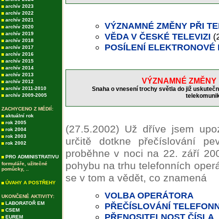
archív 2023
archív 2022
archív 2021
VÝZNAMNÉ ZMĚNY PŘI T
archív 2020
archív 2019
VĚDA V ČESKÉ TELEVIZI
(
archív 2018
POSÍLENÍ ELEKTRONOVÉ 
archív 2017
archív 2016
archív 2015
archív 2014
archív 2013
VÝZNAMNÉ ZMĚNY 
archív 2012
archív 2011-2010
Snaha o vnesení trochy světla do již uskute
archív 2009-2005
telekomunik
ZACHYCENO Z MÉDIÍ:
aktuální rok
rok 2005
(27.5.2002)
Už dříve jsem upo
rok 2004
rok 2003
určitě dotkne přečíslování pev
rok 2002
proběhne v noci na 22. září 20
PRO ADMINISTRATIVU
pohybu na trhu telefonních operá
formuláře, užitečné
pomůcky, ..
se v tom a vědět, co znamená
ÚVAHY A POSTŘEHY
VOLBA OPERÁTORA
UKONČENÉ AKTIVITY:
LABORATOŘ EM
PŘEČÍSLOVÁNÍ TELEFONN
CSEM
PŘENOSITELNOST ČÍSLA
EUREM