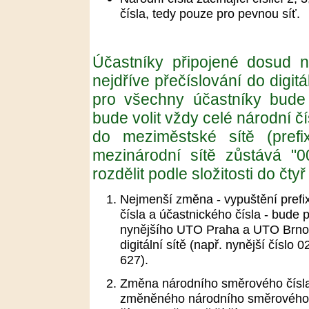
čísla, tedy pouze pro pevnou síť.
Účastníky připojené dosud 
nejdříve přečíslování do digit
pro všechny účastníky bude 
bude volit vždy celé národní čí
do meziměstské sítě (prefi
mezinárodní sítě zůstává "0
rozdělit podle složitosti do čty
Nejmenší změna - vypuštění prefi
čísla a účastnického čísla - bude 
nynějšího UTO Praha a UTO Brno z
digitální sítě (např. nynější číslo
627).
Změna národního směrového čísla -
změněného národního směrového 