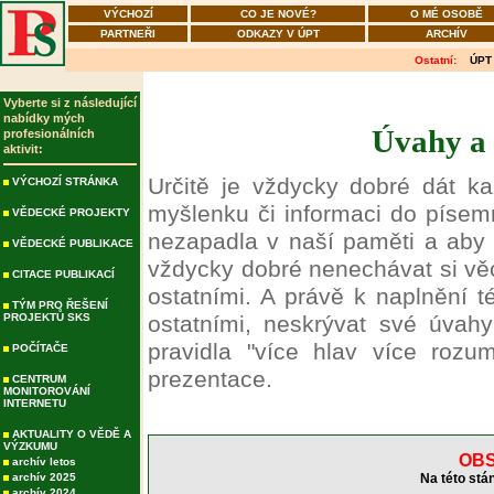
VÝCHOZÍ
CO JE NOVÉ?
O MÉ OSOBĚ
PARTNEŘI
ODKAZY V ÚPT
ARCHÍV
Ostatní:
ÚPT
Vyberte si z následující
nabídky mých
Úvahy a 
profesionálních
aktivit:
Určitě je vždycky dobré dát k
VÝCHOZÍ STRÁNKA
myšlenku či informaci do píse
VĚDECKÉ PROJEKTY
nezapadla v naší paměti a aby 
VĚDECKÉ PUBLIKACE
vždycky dobré nenechávat si věci
CITACE PUBLIKACÍ
ostatními. A právě k naplnění t
TÝM PRO ŘEŠENÍ
PROJEKTŮ SKS
ostatními, neskrývat své úvah
pravidla "více hlav více rozu
POČÍTAČE
prezentace.
CENTRUM
MONITOROVÁNÍ
INTERNETU
AKTUALITY O VĚDĚ A
VÝZKUMU
OBS
archív letos
archív 2025
Na této stá
archív 2024