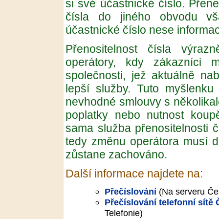
si své účastnické číslo. Přen
čísla do jiného obvodu v
účastnické číslo nese informaci
Přenositelnost čísla výraz
operátory, kdy zákazníci 
společnosti, jež aktuálně nab
lepší služby. Tuto myšlenk
nevhodné smlouvy s několikal
poplatky nebo nutnost koupě
sama služba přenositelnosti č
tedy změnu operátora musí do
zůstane zachováno.
Další informace najdete na:
Přečíslování
(Na serveru Če
Přečíslování telefonní sít
Telefonie)