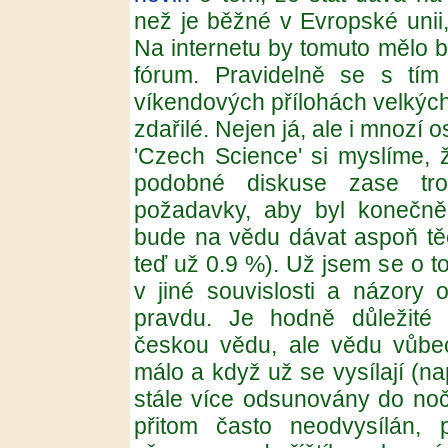
než je běžné v Evropské unii
Na internetu by tomuto mělo 
fórum. Pravidelně se s tí
víkendových přílohách velkých 
zdařilé. Nejen já, ale i mnozí o
'Czech Science' si myslíme,
podobné diskuse zase tro
požadavky, aby byl konečně
bude na vědu dávat aspoň tě
teď už 0.9 %). Už jsem se o t
v jiné souvislosti a názory 
pravdu. Je hodně důležité p
českou vědu, ale vědu vůbec
málo a když už se vysílají (na
stále více odsunovány do noč
přitom často neodvysílán, p