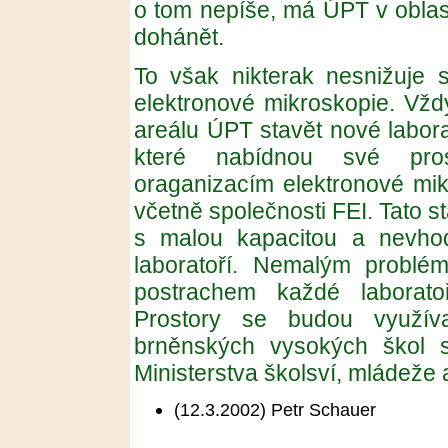
o tom nepíše, má ÚPT v oblast
dohánět.
To však nikterak nesnižuje s
elektronové mikroskopie. Vžd
areálu ÚPT stavět nové labora
které nabídnou své pro
oraganizacím elektronové mi
včetně společnosti FEI. Tato s
s malou kapacitou a nevho
laboratoří. Nemalým problém
postrachem každé laboratoř
Prostory se budou využív
brněnských vysokých škol s
Ministerstva školsví, mládeže 
(12.3.2002)
Petr Schauer