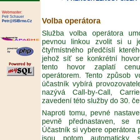
Webmaster:
Petr Schauer
Volba operátora
Petr@ISIBrno.Cz
Služba volba operátora um
pevnou linkou zvolit si u j
čtyřmístného předčíslí kteréh
jehož síť se konkrétní hovo
tento hovor zaplatí cenu
operátorem. Tento způsob vo
účastník vybírá provozovatel
nazývá Call-by-Call, Carri
zavedení této služby do 30. č
Naproti tomu, pevné nastaven
pevně přednastaven, se na
Účastník si vybere operátora 
jsou potom automaticky 