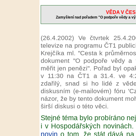
VĚDA V ČES
Zamyšlení nad pořadem "O podpoře vědy a výzk
(26.4.2002)
Ve čtvrtek 25.4.2
televize na programu ČT1 public
Krejčíka ml. "Cesta k průměrnosti
dokument "O podpoře vědy a v
měřit jen penězi". Pořad byl opa
v 11:30 na ČT1 a 31.4. ve 4:
zdařilý, snad si ho lidé z věd
diskusním (e-mailovém) fóru 'Cz
názor, že by tento dokument moh
širší diskusi o této věci.
Stejné téma bylo probíráno nej
i v Hospodářských novinách
novin
o tom, že stát dává n