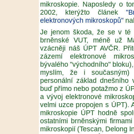
mikroskopie. Naposledy o t
2002, kterýžto článek
"
elektronových mikroskopů"
nab
Je jenom škoda, že se v té so
brněnské VUT, méně už Mas
vzácněji náš ÚPT AVČR. Přito
zázemí elektronové mikrosk
bývalého "východního" bloku), 
myslím, že i současným) 
personální základ dnešního 
buď přímo nebo potažmo z ÚPT 
a vývoj elektronové mikroskop
velmi uzce propojen s ÚPT). A
mikroskopie ÚPT hodně spolu
ostatními brněnskými firmami
mikroskopií (Tescan, Delong In