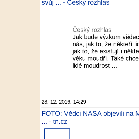
svůj ... - Český rozhlas
Český rozhlas
Jak bude výzkum vědec
nás, jak to, že někteří 
jak to, že existují i někt
věku moudří. Také chceme
lidé moudrost ...
28. 12. 2016, 14:29
FOTO: Vědci NASA objevili na Mar
... - tn.cz