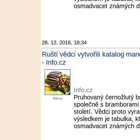
osmadvacet známých dr
28. 12. 2016, 18:34
Ruští vědci vytvořili katalog man
- Info.cz
Info.cz
Pruhovaný černožlutý b
Info.cz
společně s bramborami 
století. Vědci proto vyra
výsledkem je tabulka, k
osmadvacet známých dr