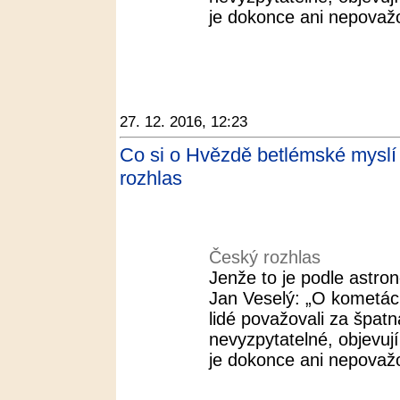
je dokonce ani nepovažov
27. 12. 2016, 12:23
Co si o Hvězdě betlémské myslí v
rozhlas
Český rozhlas
Jenže to je podle astr
Jan Veselý: „O kometác
lidé považovali za špat
nevyzpytatelné, objevuj
je dokonce ani nepovažov