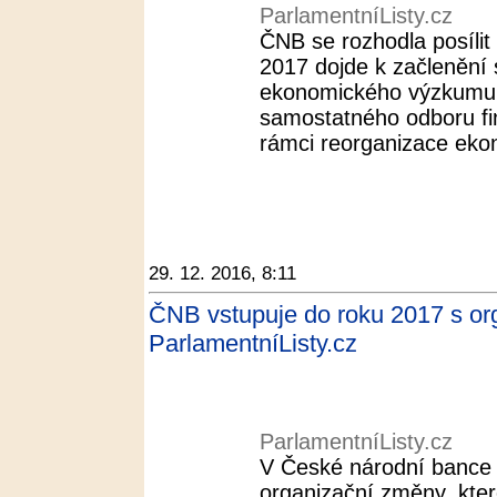
ParlamentníListy.cz
ČNB se rozhodla posíli
2017 dojde k začlenění
ekonomického výzkumu
samostatného odboru fina
rámci reorganizace eko
29. 12. 2016, 8:11
ČNB vstupuje do roku 2017 s org
ParlamentníListy.cz
ParlamentníListy.cz
V České národní bance
organizační změny, kte