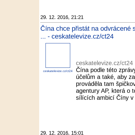
29. 12. 2016, 21:21
Čína chce přistát na odvrácené 
... - ceskatelevize.cz/ct24
ceskatelevize.cz/ct24
Čína podle této zprá
ceskatelevize.cz/ct24
účelům a také, aby za
prováděla tam špičko
agentury AP, která o 
sílících ambicí Číny 
29. 12. 2016, 15:01