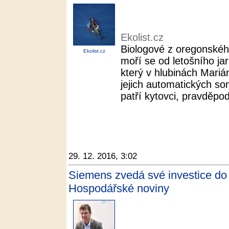
Ekolist.cz
Biologové z oregonskéh
Ekolist.cz
moří se od letošního j
který v hlubinách Mariá
jejich automatických s
patří kytovci, pravděpod
29. 12. 2016, 3:02
Siemens zvedá své investice do
Hospodářské noviny