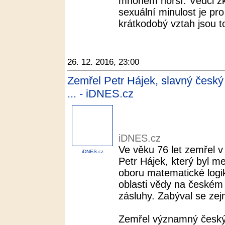
mnohem horší. Vědci zk
sexuální minulost je pr
krátkodobý vztah jsou to 
26. 12. 2016, 23:00
Zemřel Petr Hájek, slavný český
... - iDNES.cz
iDNES.cz
Ve věku 76 let zemřel v
iDNES.cz
Petr Hájek, který byl 
oboru matematické logi
oblasti vědy na českém 
zásluhy. Zabýval se zej
Zemřel významný český