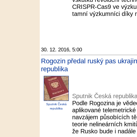
CRISPR-Cas9 ve výzkumu
tamní výzkumníci díky ní
30. 12. 2016, 5:00
Rogozin předal ruský pas ukraji
republika
Sputnik Česká republik
Podle Rogozina je vědec
Sputnik Česká
republika
aplikované telemetrick
navzájem působících těle
teorie nelineárních kmit
že Rusko bude i nadále 