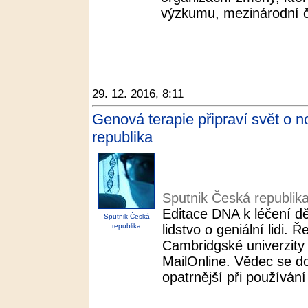
výzkumu, mezinárodní č
29. 12. 2016, 8:11
Genová terapie připraví svět o no
republika
Sputnik Česká republik
Editace DNA k léčení d
Sputnik Česká
republika
lidstvo o geniální lidi.
Cambridgské univerzity v
MailOnline. Vědec se d
opatrnější při používání