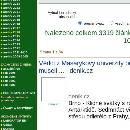
archív 2023
archív 2022
archív 2021
Vybrat jen odkazy
archív 2020
obsahující:
archív 2019
přesný výraz
všechna
archív 2018
archív 2017
Nalezeno celkem 3319 člán
archív 2016
archív 2015
10
archív 2014
archív 2013
archív 2012
Strana
1
z
34
archív 2011-2010
archív 2009-2005
Vědci z Masarykovy univerzity od
ZACHYCENO Z MÉDIÍ:
aktuální rok
museli ... - denik.cz
rok 2005
rok 2004
rok 2003
rok 2002
PRO ADMINISTRATIVU
denik.cz
formuláře, užitečné
pomůcky, ..
Brno - Klidné svátky s 
denik.cz
Antarktidě. Sedmnáct v
ÚVAHY A POSTŘEHY
středu odletělo z Prahy
UKONČENÉ AKTIVITY:
LABORATOŘ EM
CSEM
EUREM