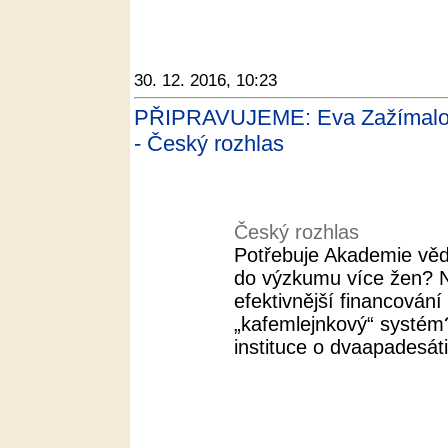
30. 12. 2016, 10:23
PŘIPRAVUJEME: Eva Zažímalov
- Český rozhlas
Český rozhlas
Potřebuje Akademie věd
do výzkumu více žen? N
efektivnější financován
„kafemlejnkový“ systé
instituce o dvaapadesáti