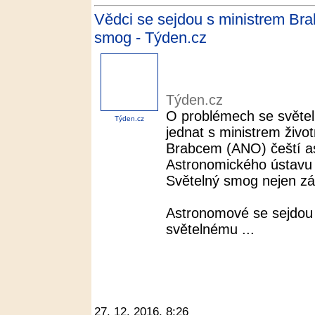
Vědci se sejdou s ministrem Bra
smog - Týden.cz
Týden.cz
O problémech se světel
Týden.cz
jednat s ministrem živo
Brabcem (ANO) čeští as
Astronomického ústavu
Světelný smog nejen z
Astronomové se sejdou 
světelnému ...
27. 12. 2016, 8:26