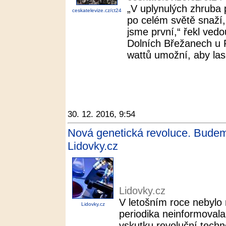
„V uplynulých zhruba p
ceskatelevize.cz/ct24
po celém světě snaží,
jsme první,“ řekl ved
Dolních Břežanech u
wattů umožní, aby lase
30. 12. 2016, 9:54
Nová genetická revoluce. Budeme
Lidovky.cz
Lidovky.cz
V letošním roce nebylo
Lidovky.cz
periodika neinformoval
vskutku revoluční techn