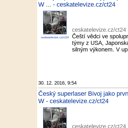
W ... - ceskatelevize.cz/ct24
ceskatelevize.cz/ct24
Čeští vědci ve spolupr
ceskatelevize.cz/ct24
týmy z USA, Japonska 
silným výkonem. V upl
30. 12. 2016, 9:54
Český superlaser Bivoj jako prv
W - ceskatelevize.cz/ct24
ceskatelevize.cz/ct24