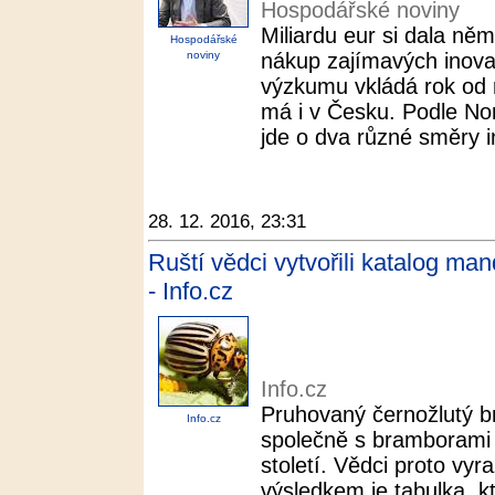
Hospodářské noviny
Miliardu eur si dala n
Hospodářské
noviny
nákup zajímavých inovat
výzkumu vkládá rok od 
má i v Česku. Podle No
jde o dva různé směry in
28. 12. 2016, 23:31
Ruští vědci vytvořili katalog man
- Info.cz
Info.cz
Pruhovaný černožlutý b
Info.cz
společně s bramborami 
století. Vědci proto vyra
výsledkem je tabulka, k