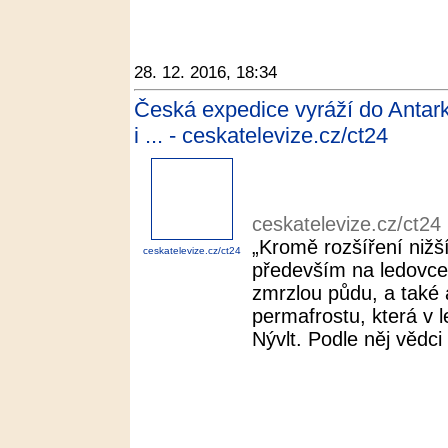
28. 12. 2016, 18:34
Česká expedice vyráží do Antar
i ... - ceskatelevize.cz/ct24
ceskatelevize.cz/ct24
„Kromě rozšíření nižš
ceskatelevize.cz/ct24
především na ledovce
zmrzlou půdu, a také a
permafrostu, která v l
Nývlt. Podle něj vědci p