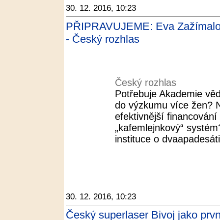
30. 12. 2016, 10:23
PŘIPRAVUJEME: Eva Zažímalov
- Český rozhlas
Český rozhlas
Potřebuje Akademie věd
do výzkumu více žen? N
efektivnější financován
„kafemlejnkový“ systé
instituce o dvaapadesáti
30. 12. 2016, 10:23
Český superlaser Bivoj jako prv