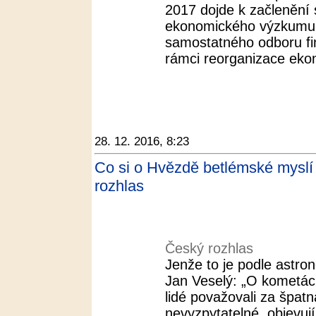
2017 dojde k začlenění
ekonomického výzkumu
samostatného odboru fina
rámci reorganizace eko
28. 12. 2016, 8:23
Co si o Hvězdě betlémské myslí v
rozhlas
Český rozhlas
Jenže to je podle astr
Jan Veselý: „O kometác
lidé považovali za špat
nevyzpytatelné, objevuj