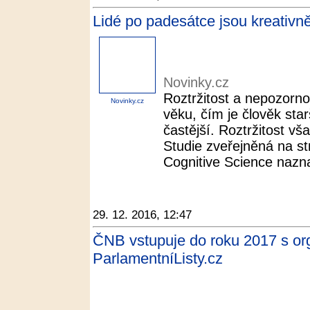
Lidé po padesátce jsou kreativnějš
Novinky.cz
Roztržitost a nepozorn
Novinky.cz
věku, čím je člověk star
častější. Roztržitost v
Studie zveřejněná na s
Cognitive Science nazna
29. 12. 2016, 12:47
ČNB vstupuje do roku 2017 s or
ParlamentníListy.cz