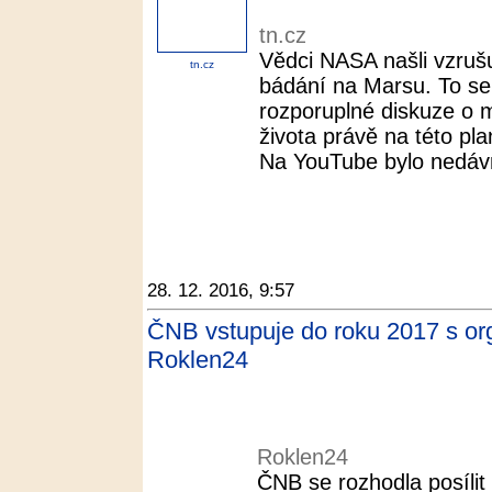
tn.cz
Vědci NASA našli vzrušu
tn.cz
bádání na Marsu. To se
rozporuplné diskuze o
života právě na této pla
Na YouTube bylo nedávn
28. 12. 2016, 9:57
ČNB vstupuje do roku 2017 s or
Roklen24
Roklen24
ČNB se rozhodla posíli