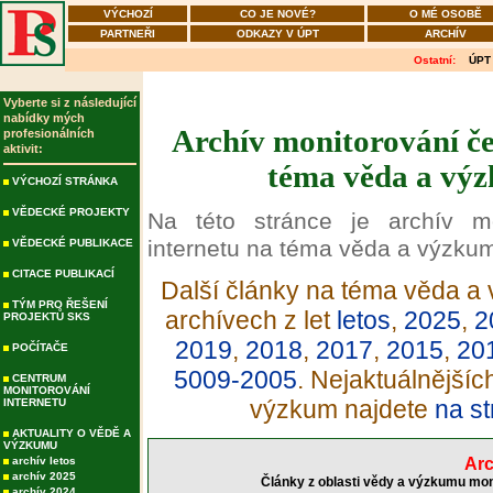
VÝCHOZÍ
CO JE NOVÉ?
O MÉ OSOBĚ
PARTNEŘI
ODKAZY V ÚPT
ARCHÍV
Ostatní:
ÚPT
Vyberte si z následující
nabídky mých
Archív monitorování če
profesionálních
aktivit:
téma věda a výz
VÝCHOZÍ STRÁNKA
VĚDECKÉ PROJEKTY
Na této stránce je archív m
internetu na téma věda a výzku
VĚDECKÉ PUBLIKACE
CITACE PUBLIKACÍ
Další články na téma věda a 
TÝM PRO ŘEŠENÍ
archívech z let
letos
,
2025
,
2
PROJEKTŮ SKS
2019
,
2018
,
2017
,
2015
,
20
POČÍTAČE
5009-2005
. Nejaktuálnější
CENTRUM
MONITOROVÁNÍ
výzkum najdete
na st
INTERNETU
AKTUALITY O VĚDĚ A
VÝZKUMU
archív letos
Arc
archív 2025
Články z oblasti vědy a výzkumu mon
archív 2024