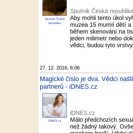
Sputnik Česká republik
Aby mohli tento úkol vyř
Sputnik Česká
republika
muzea 15 mumií dětí a b
během skenování na tisíc
jeden milimetr nebo doko
vědci, budou tyto vrstvy 
27. 12. 2016, 6:06
Magické číslo je dva. Vědci našl
partnerů - iDNES.cz
iDNES.cz
Málo předchozích sexuá
iDNES.cz
než žádný takový. Ovšem