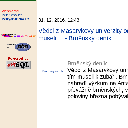
Webmaster:
Petr Schauer
Petr@ISIBrno.Cz
31. 12. 2016, 12:43
Vědci z Masarykovy univerzity od
museli ... - Brněnský deník
Brněnský deník
Vědci z Masarykovy univ
Brněnský deník
tím museli k zubaři. Brn
nahradí výzkum na Anta
převážně brněnských, ve
poloviny března pobýval