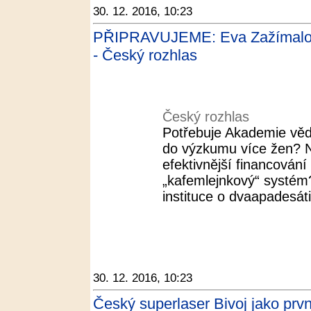
30. 12. 2016, 10:23
PŘIPRAVUJEME: Eva Zažímalov
- Český rozhlas
Český rozhlas
Potřebuje Akademie věd
do výzkumu více žen? N
efektivnější financován
„kafemlejnkový“ systé
instituce o dvaapadesáti
30. 12. 2016, 10:23
Český superlaser Bivoj jako prv