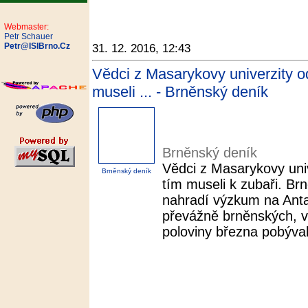
Webmaster:
Petr Schauer
Petr@ISIBrno.Cz
31. 12. 2016, 12:43
Vědci z Masarykovy univerzity od
museli ... - Brněnský deník
Brněnský deník
Vědci z Masarykovy univ
Brněnský deník
tím museli k zubaři. Brn
nahradí výzkum na Anta
převážně brněnských, ve
poloviny března pobýval