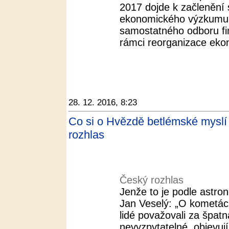
2017 dojde k začlenění
ekonomického výzkumu
samostatného odboru fina
rámci reorganizace eko
28. 12. 2016, 8:23
Co si o Hvězdě betlémské myslí v
rozhlas
Český rozhlas
Jenže to je podle astr
Jan Veselý: „O kometác
lidé považovali za špat
nevyzpytatelné, objevuj