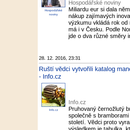
Hospodářské noviny
Miliardu eur si dala n
Hospodářské
noviny
nákup zajímavých inovat
výzkumu vkládá rok od 
má i v Česku. Podle No
jde o dva různé směry in
28. 12. 2016, 23:31
Ruští vědci vytvořili katalog man
- Info.cz
Info.cz
Pruhovaný černožlutý b
Info.cz
společně s bramborami 
století. Vědci proto vyra
výsledkem je tabulka, k