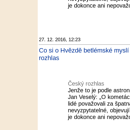
je dokonce ani nepovažov
27. 12. 2016, 12:23
Co si o Hvězdě betlémské myslí v
rozhlas
Český rozhlas
Jenže to je podle astr
Jan Veselý: „O kometác
lidé považovali za špat
nevyzpytatelné, objevuj
je dokonce ani nepovažov