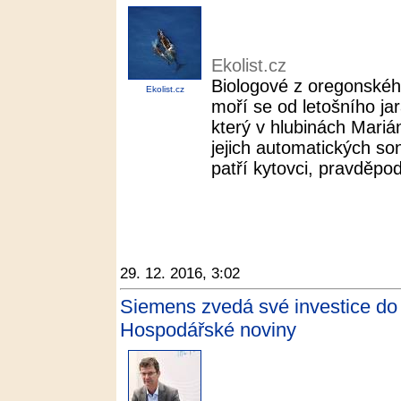
Ekolist.cz
Biologové z oregonskéh
Ekolist.cz
moří se od letošního j
který v hlubinách Mariá
jejich automatických s
patří kytovci, pravděpod
29. 12. 2016, 3:02
Siemens zvedá své investice do
Hospodářské noviny