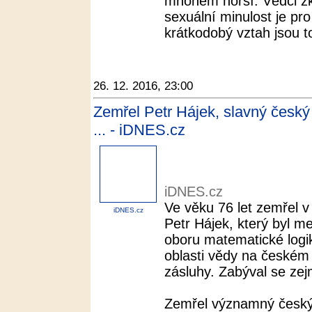
mnohem horší. Vědci zk
sexuální minulost je pr
krátkodobý vztah jsou to 
26. 12. 2016, 23:00
Zemřel Petr Hájek, slavný český
... - iDNES.cz
iDNES.cz
Ve věku 76 let zemřel v
iDNES.cz
Petr Hájek, který byl 
oboru matematické logi
oblasti vědy na českém 
zásluhy. Zabýval se zej
Zemřel významný český