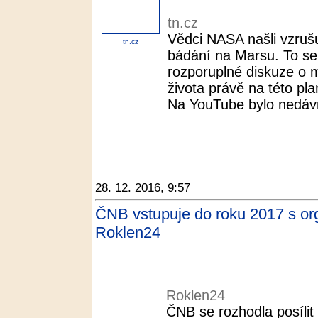
tn.cz
Vědci NASA našli vzrušu
tn.cz
bádání na Marsu. To se
rozporuplné diskuze o
života právě na této pla
Na YouTube bylo nedávn
28. 12. 2016, 9:57
ČNB vstupuje do roku 2017 s or
Roklen24
Roklen24
ČNB se rozhodla posíli