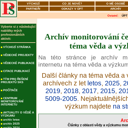
VÝCHOZÍ
CO JE NOVÉ?
O MÉ OSOBĚ
PARTNEŘI
ODKAZY V ÚPT
ARCHÍV
Ostatní:
ÚPT
Vyberte si z následující
nabídky mých
Archív monitorování če
profesionálních
aktivit:
téma věda a výz
VÝCHOZÍ STRÁNKA
VĚDECKÉ PROJEKTY
Na této stránce je archív m
internetu na téma věda a výzku
VĚDECKÉ PUBLIKACE
CITACE PUBLIKACÍ
Další články na téma věda a 
TÝM PRO ŘEŠENÍ
archívech z let
letos
,
2025
,
2
PROJEKTŮ SKS
2019
,
2018
,
2017
,
2015
,
20
POČÍTAČE
5009-2005
. Nejaktuálnější
CENTRUM
MONITOROVÁNÍ
výzkum najdete
na st
INTERNETU
AKTUALITY O VĚDĚ A
VÝZKUMU
archív letos
Arc
archív 2025
Články z oblasti vědy a výzkumu mon
archív 2024