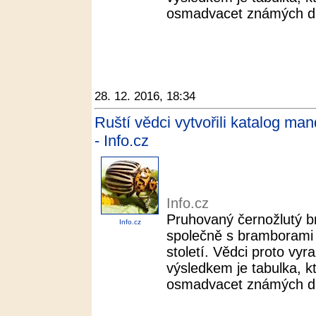
osmadvacet známých dr
28. 12. 2016, 18:34
Ruští vědci vytvořili katalog man
- Info.cz
Info.cz
Pruhovaný černožlutý b
Info.cz
společně s bramborami 
století. Vědci proto vyra
výsledkem je tabulka, k
osmadvacet známých dr