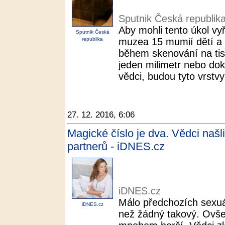
Sputnik Česká republik
Aby mohli tento úkol vyř
Sputnik Česká
republika
muzea 15 mumií dětí a b
během skenování na tisíc
jeden milimetr nebo doko
vědci, budou tyto vrstvy 
27. 12. 2016, 6:06
Magické číslo je dva. Vědci našl
partnerů - iDNES.cz
iDNES.cz
Málo předchozích sexuá
iDNES.cz
než žádný takový. Ovšem