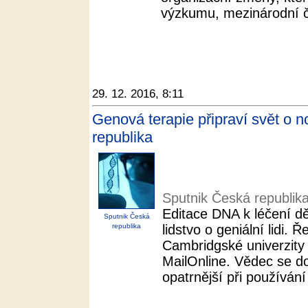
výzkumu, mezinárodní č
29. 12. 2016, 8:11
Genová terapie připraví svět o no
republika
Sputnik Česká republik
Editace DNA k léčení d
Sputnik Česká
republika
lidstvo o geniální lidi.
Cambridgské univerzity v
MailOnline. Vědec se d
opatrnější při používání