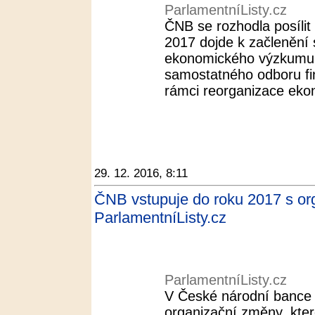
ParlamentníListy.cz
ČNB se rozhodla posíli
2017 dojde k začlenění
ekonomického výzkumu
samostatného odboru fina
rámci reorganizace eko
29. 12. 2016, 8:11
ČNB vstupuje do roku 2017 s org
ParlamentníListy.cz
ParlamentníListy.cz
V České národní bance
organizační změny, kte