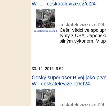
W ... - ceskatelevize.cz/ct24
ceskatelevize.cz/ct24
Čeští vědci ve spolupr
ceskatelevize.cz/ct24
týmy z USA, Japonska 
silným výkonem. V upl
30. 12. 2016, 9:54
Český superlaser Bivoj jako prv
W - ceskatelevize.cz/ct24
ceskatelevize.cz/ct24