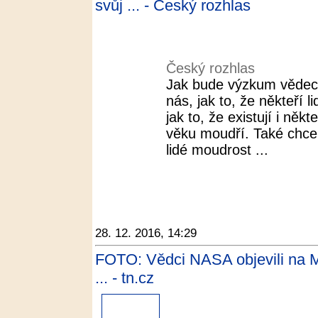
svůj ... - Český rozhlas
Český rozhlas
Jak bude výzkum vědec
nás, jak to, že někteří 
jak to, že existují i někt
věku moudří. Také chceme
lidé moudrost ...
28. 12. 2016, 14:29
FOTO: Vědci NASA objevili na Mar
... - tn.cz