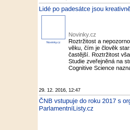
Lidé po padesátce jsou kreativnějš
Novinky.cz
Roztržitost a nepozorn
Novinky.cz
věku, čím je člověk star
častější. Roztržitost v
Studie zveřejněná na s
Cognitive Science nazna
29. 12. 2016, 12:47
ČNB vstupuje do roku 2017 s or
ParlamentníListy.cz