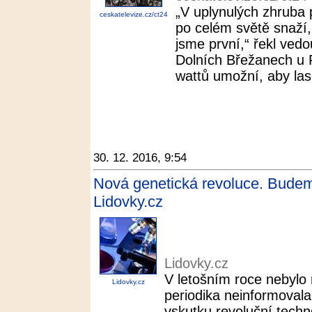
„V uplynulých zhruba p
ceskatelevize.cz/ct24
po celém světě snaží,
jsme první,“ řekl ved
Dolních Břežanech u
wattů umožní, aby lase
30. 12. 2016, 9:54
Nová genetická revoluce. Budeme
Lidovky.cz
Lidovky.cz
V letošním roce nebylo
Lidovky.cz
periodika neinformoval
vskutku revoluční techn