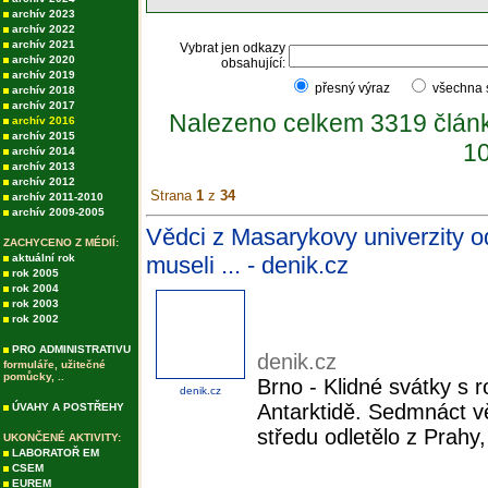
archív 2023
archív 2022
archív 2021
Vybrat jen odkazy
archív 2020
obsahující:
archív 2019
přesný výraz
všechna
archív 2018
archív 2017
Nalezeno celkem 3319 člán
archív 2016
archív 2015
10
archív 2014
archív 2013
archív 2012
Strana
1
z
34
archív 2011-2010
archív 2009-2005
Vědci z Masarykovy univerzity od
ZACHYCENO Z MÉDIÍ:
aktuální rok
museli ... - denik.cz
rok 2005
rok 2004
rok 2003
rok 2002
PRO ADMINISTRATIVU
denik.cz
formuláře, užitečné
pomůcky, ..
Brno - Klidné svátky s 
denik.cz
Antarktidě. Sedmnáct v
ÚVAHY A POSTŘEHY
středu odletělo z Prahy
UKONČENÉ AKTIVITY:
LABORATOŘ EM
CSEM
EUREM