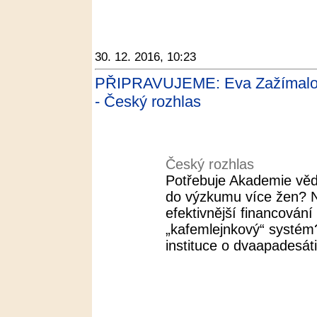
30. 12. 2016, 10:23
PŘIPRAVUJEME: Eva Zažímalov
- Český rozhlas
Český rozhlas
Potřebuje Akademie věd
do výzkumu více žen? N
efektivnější financován
„kafemlejnkový“ systé
instituce o dvaapadesáti