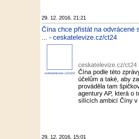
29. 12. 2016, 21:21
Čína chce přistát na odvrácené 
... - ceskatelevize.cz/ct24
ceskatelevize.cz/ct24
Čína podle této zprá
ceskatelevize.cz/ct24
účelům a také, aby za
prováděla tam špičko
agentury AP, která o 
sílících ambicí Číny 
29. 12. 2016, 15:01