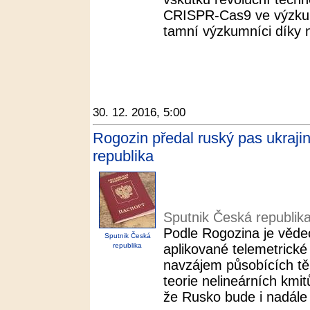
CRISPR-Cas9 ve výzkumu
tamní výzkumníci díky ní
30. 12. 2016, 5:00
Rogozin předal ruský pas ukraji
republika
Sputnik Česká republik
Podle Rogozina je vědec
Sputnik Česká
republika
aplikované telemetrick
navzájem působících těle
teorie nelineárních kmit
že Rusko bude i nadále 