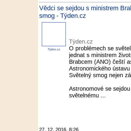
Vědci se sejdou s ministrem Bra
smog - Týden.cz
Týden.cz
O problémech se světel
Týden.cz
jednat s ministrem živo
Brabcem (ANO) čeští as
Astronomického ústavu
Světelný smog nejen z
Astronomové se sejdou 
světelnému ...
27. 12. 2016, 8:26