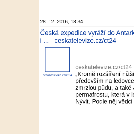
28. 12. 2016, 18:34
Česká expedice vyráží do Antar
i ... - ceskatelevize.cz/ct24
ceskatelevize.cz/ct24
„Kromě rozšíření nižš
ceskatelevize.cz/ct24
především na ledovce
zmrzlou půdu, a také a
permafrostu, která v l
Nývlt. Podle něj vědci p