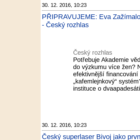
30. 12. 2016, 10:23
PŘIPRAVUJEME: Eva Zažímalov
- Český rozhlas
Český rozhlas
Potřebuje Akademie věd
do výzkumu více žen? N
efektivnější financován
„kafemlejnkový“ systé
instituce o dvaapadesáti
30. 12. 2016, 10:23
Český superlaser Bivoj jako prv