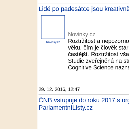
Lidé po padesátce jsou kreativnějš
Novinky.cz
Roztržitost a nepozorn
Novinky.cz
věku, čím je člověk star
častější. Roztržitost v
Studie zveřejněná na s
Cognitive Science nazna
29. 12. 2016, 12:47
ČNB vstupuje do roku 2017 s or
ParlamentníListy.cz