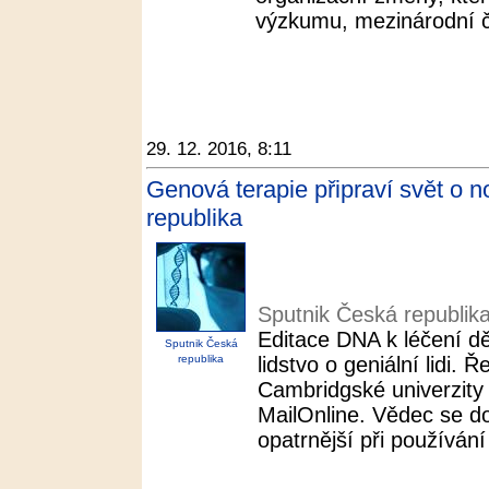
výzkumu, mezinárodní č
29. 12. 2016, 8:11
Genová terapie připraví svět o no
republika
Sputnik Česká republik
Editace DNA k léčení d
Sputnik Česká
republika
lidstvo o geniální lidi.
Cambridgské univerzity v
MailOnline. Vědec se d
opatrnější při používání