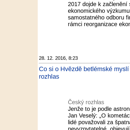
2017 dojde k začlenění
ekonomického výzkumu
samostatného odboru fina
rámci reorganizace eko
28. 12. 2016, 8:23
Co si o Hvězdě betlémské myslí v
rozhlas
Český rozhlas
Jenže to je podle astr
Jan Veselý: „O kometác
lidé považovali za špat
nevyzpytatelné, objevuj