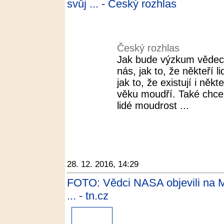
svůj ... - Český rozhlas
Český rozhlas
Jak bude výzkum vědec
nás, jak to, že někteří 
jak to, že existují i někt
věku moudří. Také chceme
lidé moudrost ...
28. 12. 2016, 14:29
FOTO: Vědci NASA objevili na Mar
... - tn.cz