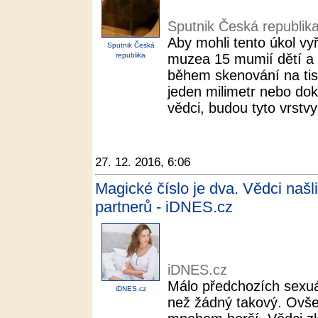
Sputnik Česká republik
Aby mohli tento úkol vyř
Sputnik Česká
republika
muzea 15 mumií dětí a b
během skenování na tisíc
jeden milimetr nebo doko
vědci, budou tyto vrstvy 
27. 12. 2016, 6:06
Magické číslo je dva. Vědci našl
partnerů - iDNES.cz
iDNES.cz
Málo předchozích sexuá
iDNES.cz
než žádný takový. Ovšem