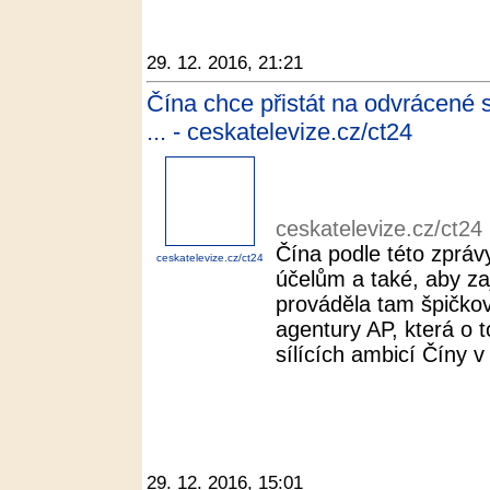
29. 12. 2016, 21:21
Čína chce přistát na odvrácené 
... - ceskatelevize.cz/ct24
ceskatelevize.cz/ct24
Čína podle této zprá
ceskatelevize.cz/ct24
účelům a také, aby za
prováděla tam špičko
agentury AP, která o 
sílících ambicí Číny 
29. 12. 2016, 15:01