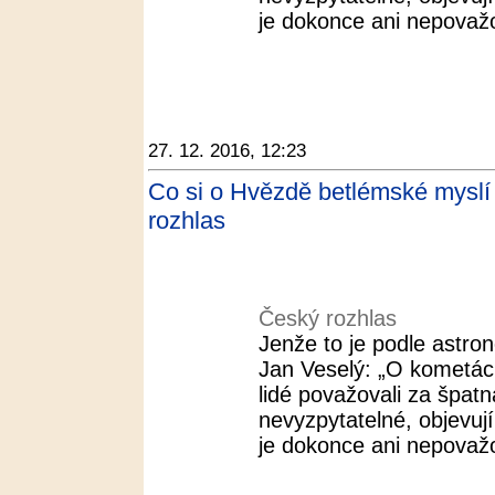
je dokonce ani nepovažov
27. 12. 2016, 12:23
Co si o Hvězdě betlémské myslí v
rozhlas
Český rozhlas
Jenže to je podle astr
Jan Veselý: „O kometác
lidé považovali za špat
nevyzpytatelné, objevuj
je dokonce ani nepovažov