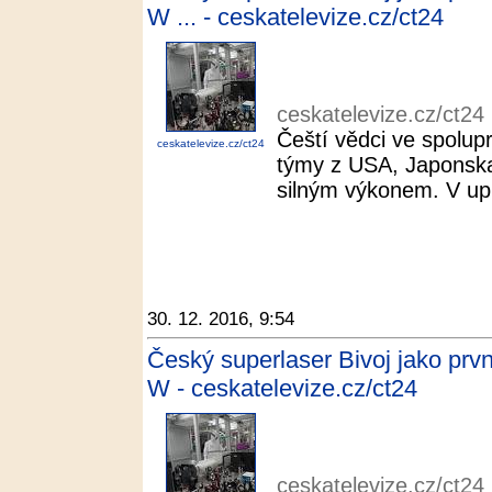
W ... - ceskatelevize.cz/ct24
ceskatelevize.cz/ct24
Čeští vědci ve spolupr
ceskatelevize.cz/ct24
týmy z USA, Japonska 
silným výkonem. V upl
30. 12. 2016, 9:54
Český superlaser Bivoj jako prv
W - ceskatelevize.cz/ct24
ceskatelevize.cz/ct24