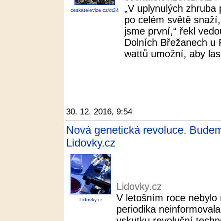
„V uplynulých zhruba p
ceskatelevize.cz/ct24
po celém světě snaží,
jsme první,“ řekl ved
Dolních Břežanech u
wattů umožní, aby lase
30. 12. 2016, 9:54
Nová genetická revoluce. Budeme
Lidovky.cz
Lidovky.cz
V letošním roce nebylo
Lidovky.cz
periodika neinformoval
vskutku revoluční techn