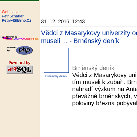
Webmaster:
Petr Schauer
Petr@ISIBrno.Cz
31. 12. 2016, 12:43
Vědci z Masarykovy univerzity od
museli ... - Brněnský deník
Brněnský deník
Vědci z Masarykovy univ
Brněnský deník
tím museli k zubaři. Brn
nahradí výzkum na Anta
převážně brněnských, ve
poloviny března pobýval