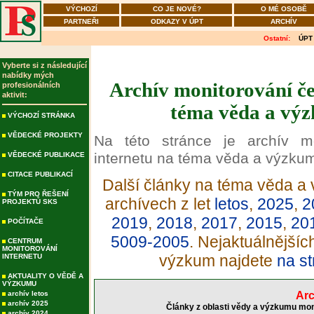
VÝCHOZÍ
CO JE NOVÉ?
O MÉ OSOBĚ
PARTNEŘI
ODKAZY V ÚPT
ARCHÍV
Ostatní:
ÚPT
Vyberte si z následující
nabídky mých
Archív monitorování če
profesionálních
aktivit:
téma věda a výz
VÝCHOZÍ STRÁNKA
VĚDECKÉ PROJEKTY
Na této stránce je archív m
internetu na téma věda a výzku
VĚDECKÉ PUBLIKACE
CITACE PUBLIKACÍ
Další články na téma věda a 
TÝM PRO ŘEŠENÍ
archívech z let
letos
,
2025
,
2
PROJEKTŮ SKS
2019
,
2018
,
2017
,
2015
,
20
POČÍTAČE
5009-2005
. Nejaktuálnější
CENTRUM
MONITOROVÁNÍ
výzkum najdete
na st
INTERNETU
AKTUALITY O VĚDĚ A
VÝZKUMU
archív letos
Arc
archív 2025
Články z oblasti vědy a výzkumu mon
archív 2024