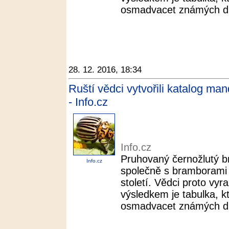
osmadvacet známých dr
28. 12. 2016, 18:34
Ruští vědci vytvořili katalog man
- Info.cz
Info.cz
Pruhovaný černožlutý b
Info.cz
společně s bramborami 
století. Vědci proto vyra
výsledkem je tabulka, k
osmadvacet známých dr