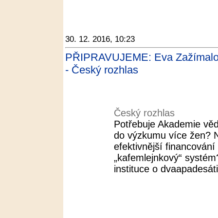
30. 12. 2016, 10:23
PŘIPRAVUJEME: Eva Zažímalov
- Český rozhlas
Český rozhlas
Potřebuje Akademie věd
do výzkumu více žen? N
efektivnější financován
„kafemlejnkový“ systé
instituce o dvaapadesáti