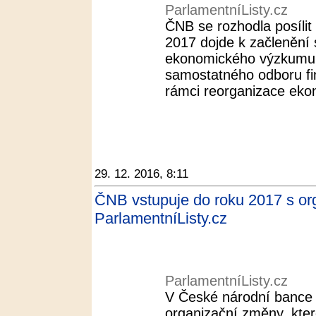
ParlamentníListy.cz
ČNB se rozhodla posíli
2017 dojde k začlenění
ekonomického výzkumu
samostatného odboru fina
rámci reorganizace eko
29. 12. 2016, 8:11
ČNB vstupuje do roku 2017 s org
ParlamentníListy.cz
ParlamentníListy.cz
V České národní bance
organizační změny, kte