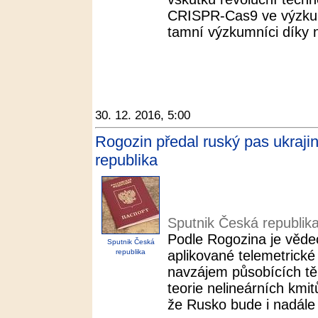
CRISPR-Cas9 ve výzkumu
tamní výzkumníci díky ní
30. 12. 2016, 5:00
Rogozin předal ruský pas ukraji
republika
Sputnik Česká republik
Podle Rogozina je vědec
Sputnik Česká
republika
aplikované telemetrick
navzájem působících těle
teorie nelineárních kmit
že Rusko bude i nadále 