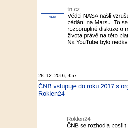
tn.cz
Vědci NASA našli vzrušu
tn.cz
bádání na Marsu. To se
rozporuplné diskuze o
života právě na této pla
Na YouTube bylo nedávn
28. 12. 2016, 9:57
ČNB vstupuje do roku 2017 s or
Roklen24
Roklen24
ČNB se rozhodla posíli