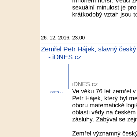
mnohem horší. Vědci zk
sexuální minulost je pr
krátkodobý vztah jsou to 
26. 12. 2016, 23:00
Zemřel Petr Hájek, slavný český
... - iDNES.cz
iDNES.cz
Ve věku 76 let zemřel v
iDNES.cz
Petr Hájek, který byl 
oboru matematické logi
oblasti vědy na českém 
zásluhy. Zabýval se zej
Zemřel významný český