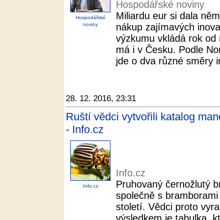
Hospodářské noviny
Miliardu eur si dala n
Hospodářské
noviny
nákup zajímavých inovat
výzkumu vkládá rok od 
má i v Česku. Podle No
jde o dva různé směry in
28. 12. 2016, 23:31
Ruští vědci vytvořili katalog man
- Info.cz
Info.cz
Pruhovaný černožlutý b
Info.cz
společně s bramborami 
století. Vědci proto vyra
výsledkem je tabulka, k