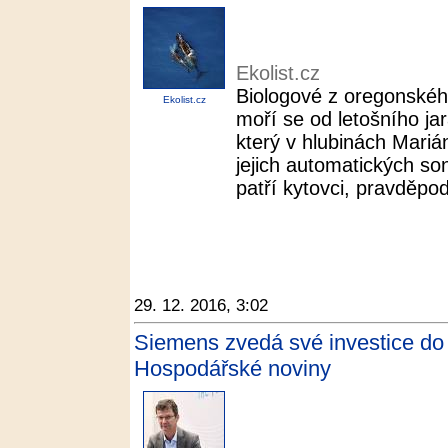
Ekolist.cz
Biologové z oregonskéh
Ekolist.cz
moří se od letošního j
který v hlubinách Mariá
jejich automatických s
patří kytovci, pravděpod
29. 12. 2016, 3:02
Siemens zvedá své investice do
Hospodářské noviny