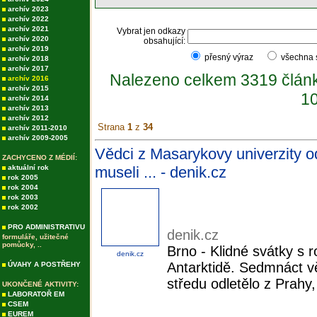
archív 2023
archív 2022
archív 2021
Vybrat jen odkazy
archív 2020
obsahující:
archív 2019
přesný výraz
všechna
archív 2018
archív 2017
Nalezeno celkem 3319 člán
archív 2016
archív 2015
10
archív 2014
archív 2013
archív 2012
Strana
1
z
34
archív 2011-2010
archív 2009-2005
Vědci z Masarykovy univerzity od
ZACHYCENO Z MÉDIÍ:
aktuální rok
museli ... - denik.cz
rok 2005
rok 2004
rok 2003
rok 2002
PRO ADMINISTRATIVU
denik.cz
formuláře, užitečné
pomůcky, ..
Brno - Klidné svátky s 
denik.cz
Antarktidě. Sedmnáct v
ÚVAHY A POSTŘEHY
středu odletělo z Prahy
UKONČENÉ AKTIVITY:
LABORATOŘ EM
CSEM
EUREM