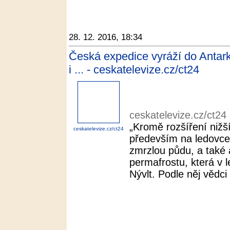
28. 12. 2016, 18:34
Česká expedice vyráží do Antar
i ... - ceskatelevize.cz/ct24
ceskatelevize.cz/ct24
„Kromě rozšíření nižš
ceskatelevize.cz/ct24
především na ledovce
zmrzlou půdu, a také a
permafrostu, která v l
Nývlt. Podle něj vědci p