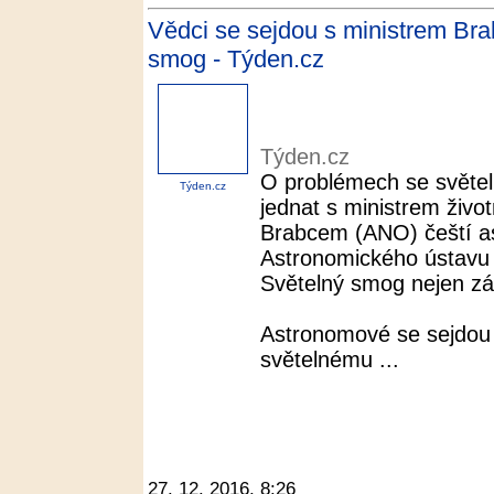
Vědci se sejdou s ministrem Bra
smog - Týden.cz
Týden.cz
O problémech se světel
Týden.cz
jednat s ministrem živo
Brabcem (ANO) čeští as
Astronomického ústavu
Světelný smog nejen z
Astronomové se sejdou 
světelnému ...
27. 12. 2016, 8:26