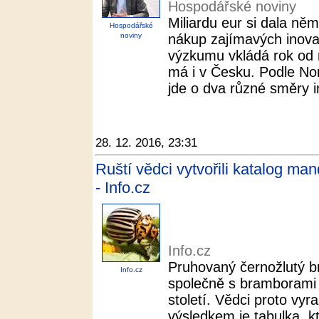
Hospodářské noviny
Miliardu eur si dala n
Hospodářské
noviny
nákup zajímavých inovat
výzkumu vkládá rok od 
má i v Česku. Podle No
jde o dva různé směry in
28. 12. 2016, 23:31
Ruští vědci vytvořili katalog man
- Info.cz
Info.cz
Pruhovaný černožlutý b
Info.cz
společně s bramborami 
století. Vědci proto vyra
výsledkem je tabulka, k