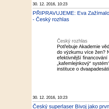
30. 12. 2016, 10:23
PŘIPRAVUJEME: Eva Zažímalov
- Český rozhlas
Český rozhlas
Potřebuje Akademie věd
do výzkumu více žen? N
efektivnější financován
„kafemlejnkový“ systé
instituce o dvaapadesáti
30. 12. 2016, 10:23
Český superlaser Bivoj jako prv