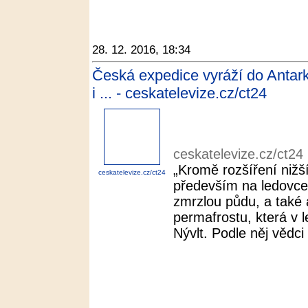
28. 12. 2016, 18:34
Česká expedice vyráží do Antar
i ... - ceskatelevize.cz/ct24
ceskatelevize.cz/ct24
„Kromě rozšíření nižš
ceskatelevize.cz/ct24
především na ledovce
zmrzlou půdu, a také a
permafrostu, která v l
Nývlt. Podle něj vědci p