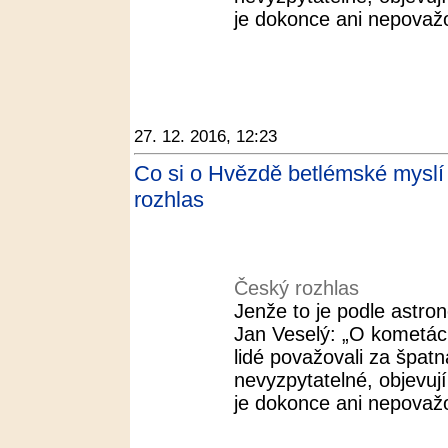
je dokonce ani nepovažov
27. 12. 2016, 12:23
Co si o Hvězdě betlémské myslí v
rozhlas
Český rozhlas
Jenže to je podle astr
Jan Veselý: „O kometác
lidé považovali za špat
nevyzpytatelné, objevuj
je dokonce ani nepovažov