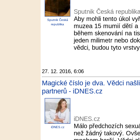
Sputnik Česká republik
Aby mohli tento úkol vyř
Sputnik Česká
republika
muzea 15 mumií dětí a b
během skenování na tisíc
jeden milimetr nebo doko
vědci, budou tyto vrstvy 
27. 12. 2016, 6:06
Magické číslo je dva. Vědci našl
partnerů - iDNES.cz
iDNES.cz
Málo předchozích sexuá
iDNES.cz
než žádný takový. Ovšem