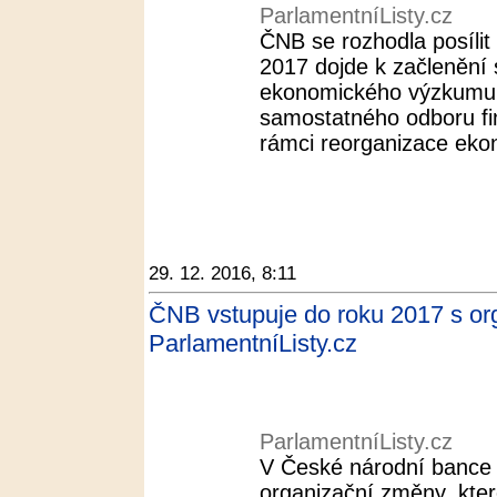
ParlamentníListy.cz
ČNB se rozhodla posíli
2017 dojde k začlenění
ekonomického výzkumu
samostatného odboru fina
rámci reorganizace eko
29. 12. 2016, 8:11
ČNB vstupuje do roku 2017 s org
ParlamentníListy.cz
ParlamentníListy.cz
V České národní bance
organizační změny, kte