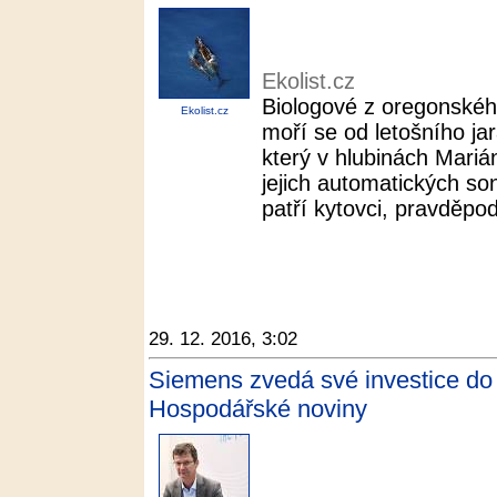
Ekolist.cz
Biologové z oregonskéh
Ekolist.cz
moří se od letošního j
který v hlubinách Mariá
jejich automatických s
patří kytovci, pravděpod
29. 12. 2016, 3:02
Siemens zvedá své investice do
Hospodářské noviny