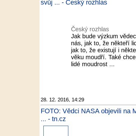
svůj ... - Český rozhlas
Český rozhlas
Jak bude výzkum vědec
nás, jak to, že někteří 
jak to, že existují i někt
věku moudří. Také chceme
lidé moudrost ...
28. 12. 2016, 14:29
FOTO: Vědci NASA objevili na Mar
... - tn.cz