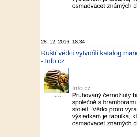
osmadvacet známých dr
28. 12. 2016, 18:34
Ruští vědci vytvořili katalog man
- Info.cz
Info.cz
Pruhovaný černožlutý b
Info.cz
společně s bramborami 
století. Vědci proto vyra
výsledkem je tabulka, k
osmadvacet známých dr