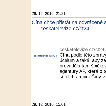
29. 12. 2016, 21:21
Čína chce přistát na odvrácené 
... - ceskatelevize.cz/ct24
ceskatelevize.cz/ct24
Čína podle této zprá
ceskatelevize.cz/ct24
účelům a také, aby za
prováděla tam špičko
agentury AP, která o 
sílících ambicí Číny 
29. 12. 2016, 15:01