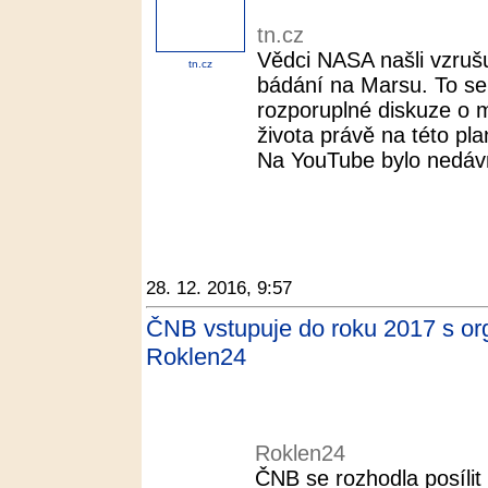
tn.cz
Vědci NASA našli vzrušu
tn.cz
bádání na Marsu. To se
rozporuplné diskuze o
života právě na této pla
Na YouTube bylo nedávn
28. 12. 2016, 9:57
ČNB vstupuje do roku 2017 s or
Roklen24
Roklen24
ČNB se rozhodla posíli