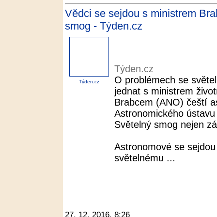
Vědci se sejdou s ministrem Bra
smog - Týden.cz
Týden.cz
O problémech se světel
Týden.cz
jednat s ministrem živo
Brabcem (ANO) čeští as
Astronomického ústavu
Světelný smog nejen z
Astronomové se sejdou 
světelnému ...
27. 12. 2016, 8:26