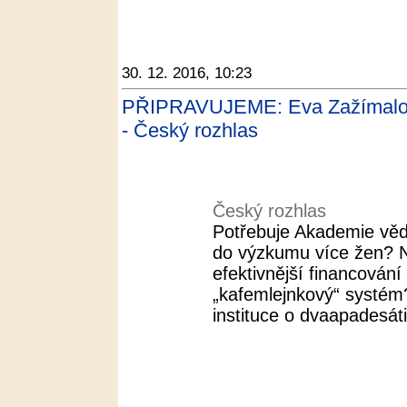
30. 12. 2016, 10:23
PŘIPRAVUJEME: Eva Zažímalov
- Český rozhlas
Český rozhlas
Potřebuje Akademie věd
do výzkumu více žen? N
efektivnější financován
„kafemlejnkový“ systé
instituce o dvaapadesáti