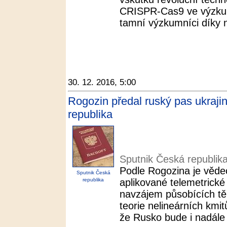
CRISPR-Cas9 ve výzkumu
tamní výzkumníci díky ní
30. 12. 2016, 5:00
Rogozin předal ruský pas ukraji
republika
Sputnik Česká republik
Podle Rogozina je vědec
Sputnik Česká
republika
aplikované telemetrick
navzájem působících těle
teorie nelineárních kmit
že Rusko bude i nadále 