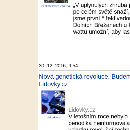
„V uplynulých zhruba p
ceskatelevize.cz/ct24
po celém světě snaží,
jsme první,“ řekl ved
Dolních Břežanech u
wattů umožní, aby lase
30. 12. 2016, 9:54
Nová genetická revoluce. Budeme
Lidovky.cz
Lidovky.cz
V letošním roce nebylo
Lidovky.cz
periodika neinformoval
vskutku revoluční techn