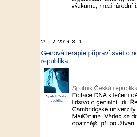
výzkumu, mezinárodní č
29. 12. 2016, 8:11
Genová terapie připraví svět o no
republika
Sputnik Česká republik
Editace DNA k léčení d
Sputnik Česká
republika
lidstvo o geniální lidi.
Cambridgské univerzity v
MailOnline. Vědec se d
opatrnější při používání