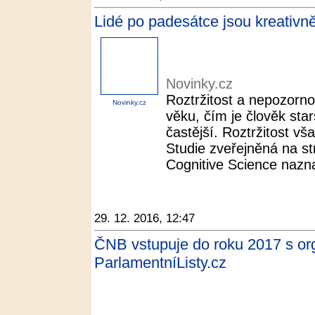
Lidé po padesátce jsou kreativnějš
Novinky.cz
Roztržitost a nepozorn
Novinky.cz
věku, čím je člověk star
častější. Roztržitost v
Studie zveřejněná na s
Cognitive Science nazna
29. 12. 2016, 12:47
ČNB vstupuje do roku 2017 s or
ParlamentníListy.cz