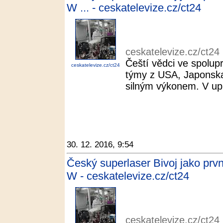
W ... - ceskatelevize.cz/ct24
ceskatelevize.cz/ct24
Čeští vědci ve spolupr
ceskatelevize.cz/ct24
týmy z USA, Japonska 
silným výkonem. V upl
30. 12. 2016, 9:54
Český superlaser Bivoj jako prv
W - ceskatelevize.cz/ct24
ceskatelevize.cz/ct24