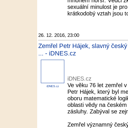
mnohem horší. Vědci zk
sexuální minulost je pr
krátkodobý vztah jsou to 
26. 12. 2016, 23:00
Zemřel Petr Hájek, slavný český
... - iDNES.cz
iDNES.cz
Ve věku 76 let zemřel v
iDNES.cz
Petr Hájek, který byl 
oboru matematické logi
oblasti vědy na českém 
zásluhy. Zabýval se zej
Zemřel významný český