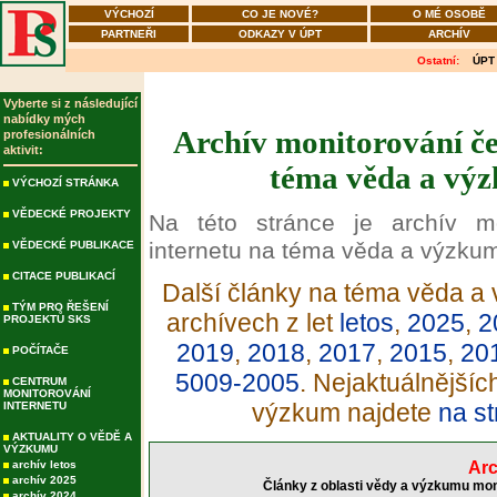
VÝCHOZÍ
CO JE NOVÉ?
O MÉ OSOBĚ
PARTNEŘI
ODKAZY V ÚPT
ARCHÍV
Ostatní:
ÚPT
Vyberte si z následující
nabídky mých
Archív monitorování če
profesionálních
aktivit:
téma věda a výz
VÝCHOZÍ STRÁNKA
VĚDECKÉ PROJEKTY
Na této stránce je archív m
internetu na téma věda a výzku
VĚDECKÉ PUBLIKACE
CITACE PUBLIKACÍ
Další články na téma věda a 
TÝM PRO ŘEŠENÍ
archívech z let
letos
,
2025
,
2
PROJEKTŮ SKS
2019
,
2018
,
2017
,
2015
,
20
POČÍTAČE
5009-2005
. Nejaktuálnější
CENTRUM
MONITOROVÁNÍ
výzkum najdete
na st
INTERNETU
AKTUALITY O VĚDĚ A
VÝZKUMU
archív letos
Arc
archív 2025
Články z oblasti vědy a výzkumu mon
archív 2024