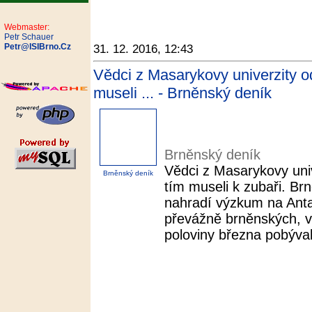
Webmaster:
Petr Schauer
Petr@ISIBrno.Cz
31. 12. 2016, 12:43
Vědci z Masarykovy univerzity od
museli ... - Brněnský deník
Brněnský deník
Vědci z Masarykovy univ
Brněnský deník
tím museli k zubaři. Brn
nahradí výzkum na Anta
převážně brněnských, ve
poloviny března pobýval