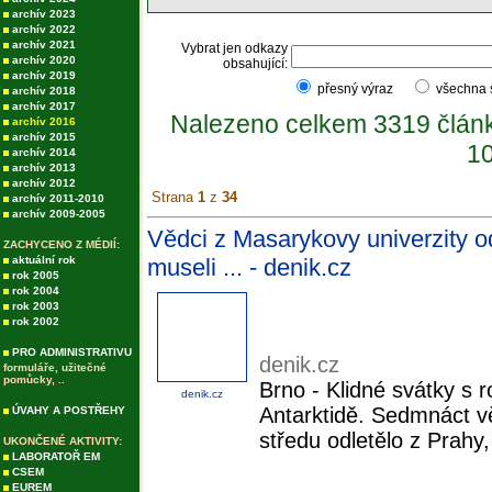
archív 2023
archív 2022
archív 2021
Vybrat jen odkazy
archív 2020
obsahující:
archív 2019
přesný výraz
všechna
archív 2018
archív 2017
Nalezeno celkem 3319 člán
archív 2016
archív 2015
10
archív 2014
archív 2013
archív 2012
Strana
1
z
34
archív 2011-2010
archív 2009-2005
Vědci z Masarykovy univerzity od
ZACHYCENO Z MÉDIÍ:
aktuální rok
museli ... - denik.cz
rok 2005
rok 2004
rok 2003
rok 2002
PRO ADMINISTRATIVU
denik.cz
formuláře, užitečné
pomůcky, ..
Brno - Klidné svátky s 
denik.cz
Antarktidě. Sedmnáct v
ÚVAHY A POSTŘEHY
středu odletělo z Prahy
UKONČENÉ AKTIVITY:
LABORATOŘ EM
CSEM
EUREM