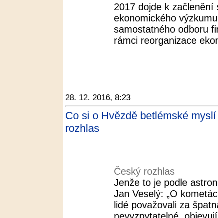
2017 dojde k začlenění
ekonomického výzkumu
samostatného odboru fina
rámci reorganizace eko
28. 12. 2016, 8:23
Co si o Hvězdě betlémské myslí v
rozhlas
Český rozhlas
Jenže to je podle astr
Jan Veselý: „O kometác
lidé považovali za špat
nevyzpytatelné, objevuj