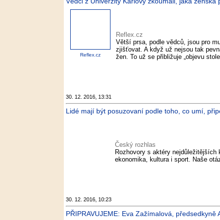
Vědci z Univerzity Karlovy zkoumali, jaká ženská p
Reflex.cz
Větší prsa, podle vědců, jsou pro m
zjišťovat. A když už nejsou tak pevn
Reflex.cz
žen. To už se přibližuje „objevu stol
30. 12. 2016, 13:31
Lidé mají být posuzovaní podle toho, co umí, přip
Český rozhlas
Rozhovory s aktéry nejdůležitějších 
ekonomika, kultura i sport. Naše ot
30. 12. 2016, 10:23
PŘIPRAVUJEME: Eva Zažímalová, předsedkyně A