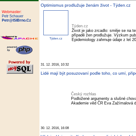
Optimismus prodlužuje ženám život - Týden.cz
Webmaster:
Petr Schauer
Petr@ISIBrno.Cz
Týden.cz
Život je jako zrcadlo: směje se na 
případě žen prodlužuje. Výzkum pub
Týden.cz
Epidemiology zahrnuje údaje z let 2
31. 12. 2016, 10:32
Lidé mají být posuzovaní podle toho, co umí, přip
Český rozhlas
Podložené argumenty a slušné chová
Akademie věd ČR Eva Zažímalová do j
30. 12. 2016, 16:08