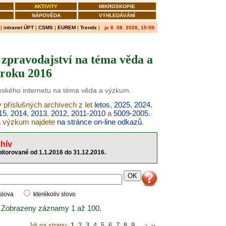
AKTIVITY
MIKROSKOPIE
NÁPOVĚDA
VYHLEDÁVÁNÍ
|
intranet ÚPT
|
CSMS
|
EUREM
|
Trends
|
je 8. 08. 2026, 15:09
zpravodajství na téma věda a
roku 2016
českého internetu na téma věda a výzkum.
 příslušných archívech z let
letos
,
2025
,
2024
,
15
,
2014
,
2013
,
2012
,
2011-2010
a
5009-2005
.
 a výzkum najdete
na stránce on-line odkazů
.
hív
itorované od 1.1.2016 do 31.12.2016.
 slova
kterékoliv slovo
 Zobrazeny záznamy 1 až 100.
Jdi na stranu:
1
,
2
,
3
,
4
,
5
,
6
,
7
,
8
,
9
..
>
>|