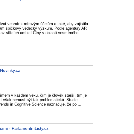
ívat vesmír k mírovým účelům a také, aby zajistila
tam špičkový vědecký výzkum. Podle agentury AP,
kaz sílících ambicí Číny v oblasti vesmírného
- Novinky.cz
lémem v každém věku, čím je člověk starší, tím je
ost však nemusí být tak problematická. Studie
ends in Cognitive Science naznačuje, že po ...
ami - ParlamentníListy.cz