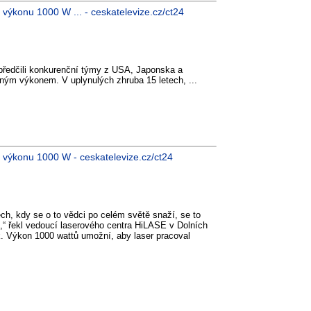
 výkonu 1000 W ... - ceskatelevize.cz/ct24
y předčili konkurenční týmy z USA, Japonska a
silným výkonem. V uplynulých zhruba 15 letech, ...
l výkonu 1000 W - ceskatelevize.cz/ct24
ech, kdy se o to vědci po celém světě snaží, se to
,“ řekl vedoucí laserového centra HiLASE v Dolních
 Výkon 1000 wattů umožní, aby laser pracoval