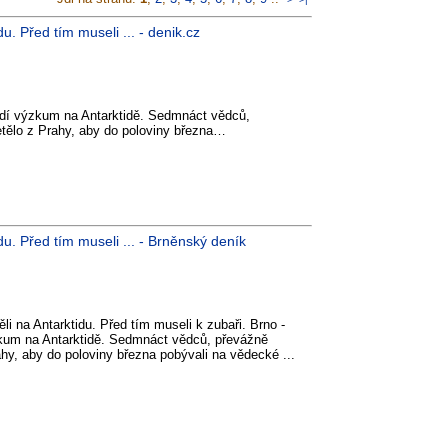
u. Před tím museli ... - denik.cz
radí výzkum na Antarktidě. Sedmnáct vědců,
etělo z Prahy, aby do poloviny března…
du. Před tím museli ... - Brněnský deník
li na Antarktidu. Před tím museli k zubaři. Brno -
zkum na Antarktidě. Sedmnáct vědců, převážně
ahy, aby do poloviny března pobývali na vědecké ...