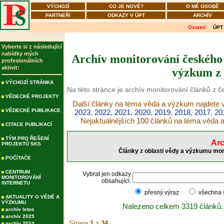
VÝCHOZÍ
CO JE NOVÉ?
O MÉ OSOBĚ
PARTNEŘI
ODKAZY V ÚPT
ARCHÍV
Ostatní:
ÚPT
Vyberte si z následující
nabídky mých
Archív monitorování českého 
profesionálních
aktivit:
výzkum z 
VÝCHOZÍ STRÁNKA
Na této stránce je archív monitorování článků z 
VĚDECKÉ PROJEKTY
Další články na téma věda a výzkum najdete v
VĚDECKÉ PUBLIKACE
2023
,
2022
,
2021
,
2020
,
2019
,
2018
,
2017
,
20
Nejaktuálnějších 100 článků na téma věda
CITACE PUBLIKACÍ
TÝM PRO ŘEŠENÍ
Arc
PROJEKTŮ SKS
Články z oblasti vědy a výzkumu mon
POČÍTAČE
CENTRUM
Vybrat jen odkazy
MONITOROVÁNÍ
obsahující:
INTERNETU
přesný výraz
všechna
AKTUALITY O VĚDĚ A
VÝZKUMU
Nalezeno celkem 3319 článků.
archív letos
archív 2025
Strana
1
z
34
archív 2024