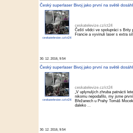
Český superlaser Bivoj jako první na světě dosáhl
ceskatelevize.cz/ct24
Čeští vědci ve spolupráci s Brit
Francie a vyvinuli laser s extra 
ceskatelevize.cz/ct24
30. 12. 2016, 9:54
Český superlaser Bivoj jako první na světě dosáh
ceskatelevize.cz/ct24
„V uplynulých zhruba patnácti let
nikomu nepodařilo, my jsme první
ceskatelevize.cz/ct24
Břežanech u Prahy Tomáš Mocek.
daleko ...
30. 12. 2016, 9:54