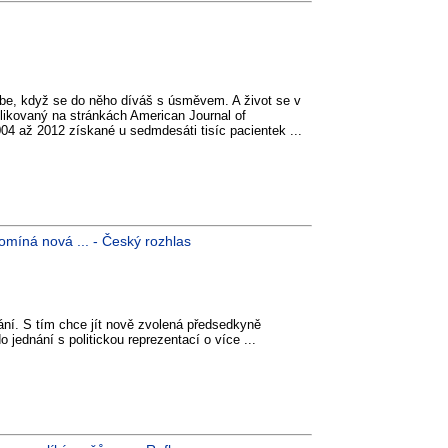
tebe, když se do něho díváš s úsměvem. A život se v
likovaný na stránkách American Journal of
004 až 2012 získané u sedmdesáti tisíc pacientek ...
omíná nová ... - Český rozhlas
ní. S tím chce jít nově zvolená předsedkyně
ednání s politickou reprezentací o více ...