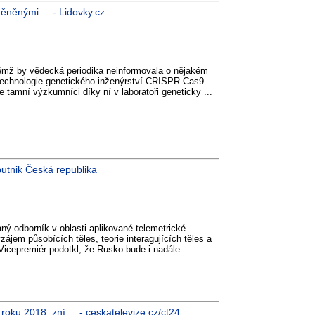
ěněnými ... - Lidovky.cz
ěmž by vědecká periodika neinformovala o nějakém
technologie genetického inženýrství CRISPR-Cas9
 tamní výzkumníci díky ní v laboratoři geneticky ...
putnik Česká republika
ný odborník v oblasti aplikované telemetrické
em působících těles, teorie interagujících těles a
 Vicepremiér podotkl, že Rusko bude i nadále ...
oku 2018, zní ... - ceskatelevize.cz/ct24