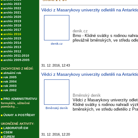
archív 2023
archív 2022
Vědci z Masarykovy univerzity odletěli na Antarktid
archív 2021
archív 2020
archív 2019
archív 2018
archív 2017
denik.cz
archív 2016
Brno - Klidné svátky s rodinou nah
archív 2015
převážně brněnských, ve středu odl
archív 2014
denik.cz
archív 2013
archív 2012
archív 2011-2010
archív 2009-2005
31. 12. 2016, 12:43
ZACHYCENO Z MÉDIÍ:
aktuální rok
Vědci z Masarykovy univerzity odletěli na Antarkti
rok 2005
rok 2004
rok 2003
rok 2002
Brněnský deník
PRO ADMINISTRATIVU
Vědci z Masarykovy univerzity odletě
formuláře, užitečné
Klidné svátky s rodinou nahradí vý
pomůcky, ..
Brněnský deník
brněnských, ve středu odletělo z Pr
ÚVAHY A POSTŘEHY
UKONČENÉ AKTIVITY:
LABORATOŘ EM
CSEM
31. 12. 2016, 12:20
EUREM