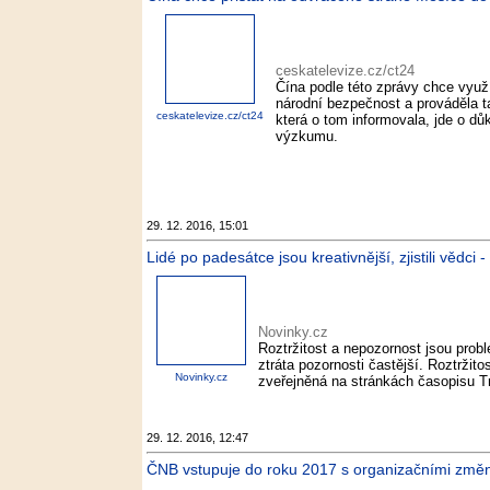
ceskatelevize.cz/ct24
Čína podle této zprávy chce využ
národní bezpečnost a prováděla 
ceskatelevize.cz/ct24
která o tom informovala, jde o dů
výzkumu.
29. 12. 2016, 15:01
Lidé po padesátce jsou kreativnější, zjistili vědci 
Novinky.cz
Roztržitost a nepozornost jsou prob
ztráta pozornosti častější. Roztržit
Novinky.cz
zveřejněná na stránkách časopisu Tr
29. 12. 2016, 12:47
ČNB vstupuje do roku 2017 s organizačními změn