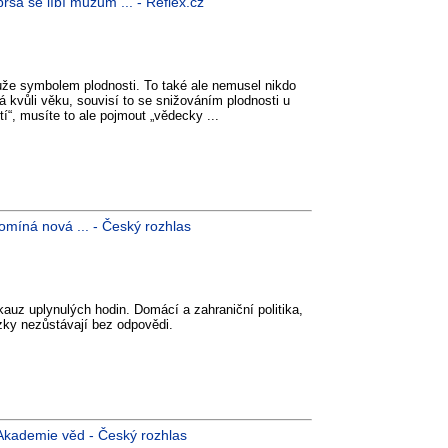
rsa se líbí mužům ... - Reflex.cz
uže symbolem plodnosti. To také ale nemusel nikdo
á kvůli věku, souvisí to se snižováním plodnosti u
etí“, musíte to ale pojmout „vědecky ...
omíná nová ... - Český rozhlas
kauz uplynulých hodin. Domácí a zahraniční politika,
ázky nezůstávají bez odpovědi.
kademie věd - Český rozhlas