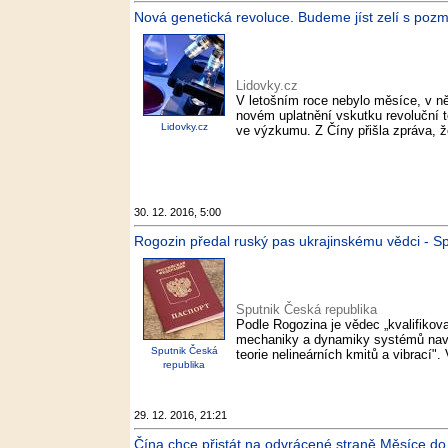
Nová genetická revoluce. Budeme jíst zelí s pozm
Lidovky.cz
V letošním roce nebylo měsíce, v n
novém uplatnění vskutku revoluční 
Lidovky.cz
ve výzkumu. Z Číny přišla zpráva, že
30. 12. 2016, 5:00
Rogozin předal ruský pas ukrajinskému vědci - S
Sputnik Česká republika
Podle Rogozina je vědec „kvalifikova
mechaniky a dynamiky systémů navzáj
Sputnik Česká
teorie nelineárních kmitů a vibrací".
republika
29. 12. 2016, 21:21
Čína chce přistát na odvrácené straně Měsíce do r