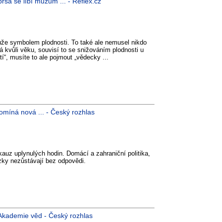
rsa se líbí mužům ... - Reflex.cz
uže symbolem plodnosti. To také ale nemusel nikdo
á kvůli věku, souvisí to se snižováním plodnosti u
etí“, musíte to ale pojmout „vědecky ...
omíná nová ... - Český rozhlas
kauz uplynulých hodin. Domácí a zahraniční politika,
ázky nezůstávají bez odpovědi.
kademie věd - Český rozhlas