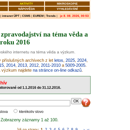
AKTIVITY
MIKROSKOPIE
NÁPOVĚDA
VYHLEDÁVÁNÍ
|
intranet ÚPT
|
CSMS
|
EUREM
|
Trends
|
je 8. 08. 2026, 00:53
zpravodajství na téma věda a
roku 2016
českého internetu na téma věda a výzkum.
 příslušných archívech z let
letos
,
2025
,
2024
,
15
,
2014
,
2013
,
2012
,
2011-2010
a
5009-2005
.
 a výzkum najdete
na stránce on-line odkazů
.
hív
itorované od 1.1.2016 do 31.12.2016.
 slova
kterékoliv slovo
 Zobrazeny záznamy 1 až 100.
Jdi na stranu:
1
,
2
,
3
,
4
,
5
,
6
,
7
,
8
,
9
..
>
>|