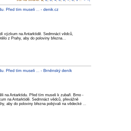
u. Před tím museli ... - denik.cz
radí výzkum na Antarktidě. Sedmnáct vědců,
etělo z Prahy, aby do poloviny března…
du. Před tím museli ... - Brněnský deník
li na Antarktidu. Před tím museli k zubaři. Brno -
zkum na Antarktidě. Sedmnáct vědců, převážně
ahy, aby do poloviny března pobývali na vědecké ...