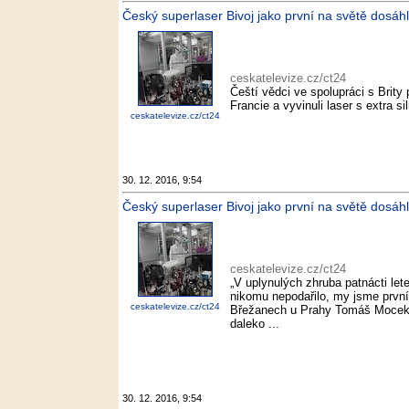
Český superlaser Bivoj jako první na světě dosáhl
ceskatelevize.cz/ct24
Čeští vědci ve spolupráci s Brit
Francie a vyvinuli laser s extra 
ceskatelevize.cz/ct24
30. 12. 2016, 9:54
Český superlaser Bivoj jako první na světě dosáh
ceskatelevize.cz/ct24
„V uplynulých zhruba patnácti let
nikomu nepodařilo, my jsme první
ceskatelevize.cz/ct24
Břežanech u Prahy Tomáš Mocek.
daleko ...
30. 12. 2016, 9:54