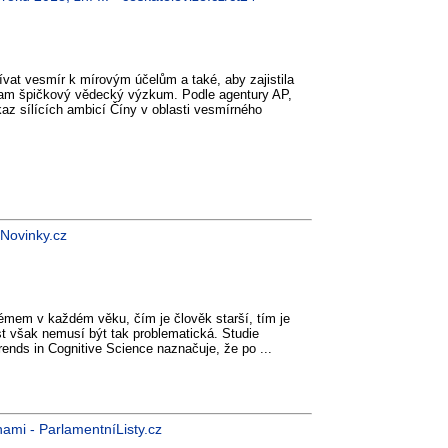
ívat vesmír k mírovým účelům a také, aby zajistila
tam špičkový vědecký výzkum. Podle agentury AP,
kaz sílících ambicí Číny v oblasti vesmírného
- Novinky.cz
lémem v každém věku, čím je člověk starší, tím je
ost však nemusí být tak problematická. Studie
ends in Cognitive Science naznačuje, že po ...
ami - ParlamentníListy.cz