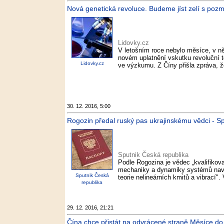
Nová genetická revoluce. Budeme jíst zelí s pozm
Lidovky.cz
V letošním roce nebylo měsíce, v n
novém uplatnění vskutku revoluční 
Lidovky.cz
ve výzkumu. Z Číny přišla zpráva, že
30. 12. 2016, 5:00
Rogozin předal ruský pas ukrajinskému vědci - S
Sputnik Česká republika
Podle Rogozina je vědec „kvalifikova
mechaniky a dynamiky systémů navzáj
Sputnik Česká
teorie nelineárních kmitů a vibrací".
republika
29. 12. 2016, 21:21
Čína chce přistát na odvrácené straně Měsíce do r