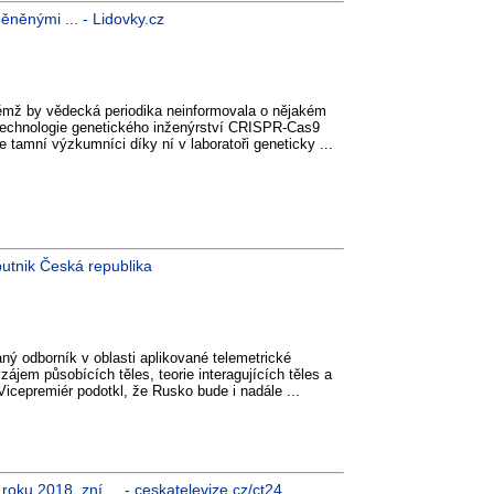
ěněnými ... - Lidovky.cz
ěmž by vědecká periodika neinformovala o nějakém
technologie genetického inženýrství CRISPR-Cas9
 tamní výzkumníci díky ní v laboratoři geneticky ...
putnik Česká republika
ný odborník v oblasti aplikované telemetrické
em působících těles, teorie interagujících těles a
 Vicepremiér podotkl, že Rusko bude i nadále ...
oku 2018, zní ... - ceskatelevize.cz/ct24