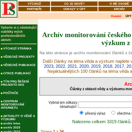
VÝCHOZÍ
CO JE NOVÉ?
O MÉ OSOBĚ
PARTNEŘI
ODKAZY V ÚPT
ARCHÍV
Ostatní:
ÚPT
Vyberte si z následující
nabídky mých
Archív monitorování českého 
profesionálních
aktivit:
výzkum z 
VÝCHOZÍ STRÁNKA
Na této stránce je archív monitorování článků z 
VĚDECKÉ PROJEKTY
Další články na téma věda a výzkum najdete v
VĚDECKÉ PUBLIKACE
2023
,
2022
,
2021
,
2020
,
2019
,
2018
,
2017
,
20
Nejaktuálnějších 100 článků na téma věda
CITACE PUBLIKACÍ
TÝM PRO ŘEŠENÍ
Arc
PROJEKTŮ SKS
Články z oblasti vědy a výzkumu mon
POČÍTAČE
CENTRUM
Vybrat jen odkazy
MONITOROVÁNÍ
obsahující:
INTERNETU
přesný výraz
všechna
AKTUALITY O VĚDĚ A
VÝZKUMU
Nalezeno celkem 3319 článků.
archív letos
archív 2025
Strana
1
z
34
archív 2024