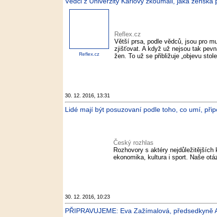
Vědci z Univerzity Karlovy zkoumali, jaká ženská p
Reflex.cz
Větší prsa, podle vědců, jsou pro m
zjišťovat. A když už nejsou tak pevn
Reflex.cz
žen. To už se přibližuje „objevu stol
30. 12. 2016, 13:31
Lidé mají být posuzovaní podle toho, co umí, přip
Český rozhlas
Rozhovory s aktéry nejdůležitějších 
ekonomika, kultura i sport. Naše ot
30. 12. 2016, 10:23
PŘIPRAVUJEME: Eva Zažímalová, předsedkyně A