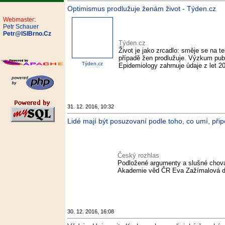
Optimismus prodlužuje ženám život - Týden.cz
Webmaster:
Petr Schauer
Petr@ISIBrno.Cz
Týden.cz
Život je jako zrcadlo: směje se na 
případě žen prodlužuje. Výzkum pub
Týden.cz
Epidemiology zahrnuje údaje z let 2
31. 12. 2016, 10:32
Lidé mají být posuzovaní podle toho, co umí, přip
Český rozhlas
Podložené argumenty a slušné chová
Akademie věd ČR Eva Zažímalová do j
30. 12. 2016, 16:08