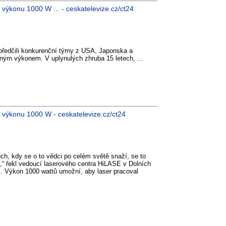
 výkonu 1000 W ... - ceskatelevize.cz/ct24
y předčili konkurenční týmy z USA, Japonska a
silným výkonem. V uplynulých zhruba 15 letech, ...
l výkonu 1000 W - ceskatelevize.cz/ct24
ech, kdy se o to vědci po celém světě snaží, se to
,“ řekl vedoucí laserového centra HiLASE v Dolních
 Výkon 1000 wattů umožní, aby laser pracoval