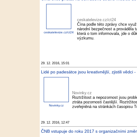
ceskatelevize.cz/ct24
Čína podle této zprávy chce využ
národní bezpečnost a prováděla 
ceskatelevize.cz/ct24
která o tom informovala, jde o dů
výzkumu.
29. 12. 2016, 15:01
Lidé po padesátce jsou kreativnější, zjistili vědci 
Novinky.cz
Roztržitost a nepozornost jsou prob
ztráta pozornosti častější. Roztržit
Novinky.cz
zveřejněná na stránkách časopisu Tr
29. 12. 2016, 12:47
ČNB vstupuje do roku 2017 s organizačními změn