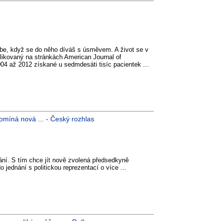
tebe, když se do něho díváš s úsměvem. A život se v
likovaný na stránkách American Journal of
004 až 2012 získané u sedmdesáti tisíc pacientek ...
omíná nová ... - Český rozhlas
ní. S tím chce jít nově zvolená předsedkyně
ednání s politickou reprezentací o více ...