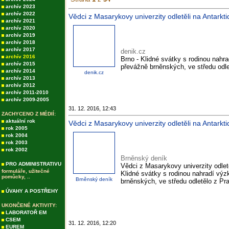
archív 2023
archív 2022
Vědci z Masarykovy univerzity odletěli na Antarktid
archív 2021
archív 2020
archív 2019
archív 2018
archív 2017
denik.cz
archív 2016
Brno - Klidné svátky s rodinou nah
archív 2015
převážně brněnských, ve středu odl
archív 2014
denik.cz
archív 2013
archív 2012
archív 2011-2010
archív 2009-2005
31. 12. 2016, 12:43
ZACHYCENO Z MÉDIÍ:
aktuální rok
Vědci z Masarykovy univerzity odletěli na Antarkti
rok 2005
rok 2004
rok 2003
rok 2002
Brněnský deník
PRO ADMINISTRATIVU
Vědci z Masarykovy univerzity odletě
formuláře, užitečné
Klidné svátky s rodinou nahradí vý
pomůcky, ..
Brněnský deník
brněnských, ve středu odletělo z Pr
ÚVAHY A POSTŘEHY
UKONČENÉ AKTIVITY:
LABORATOŘ EM
CSEM
31. 12. 2016, 12:20
EUREM