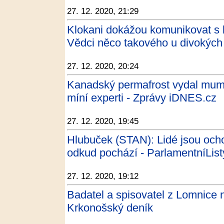
27. 12. 2020, 21:29
Klokani dokážou komunikovat s l
Vědci něco takového u divokých z
27. 12. 2020, 20:24
Kanadský permafrost vydal mumii 
míní experti - Zprávy iDNES.cz
27. 12. 2020, 19:45
Hlubuček (STAN): Lidé jsou ochot
odkud pochází - ParlamentníList
27. 12. 2020, 19:12
Badatel a spisovatel z Lomnice 
Krkonošský deník