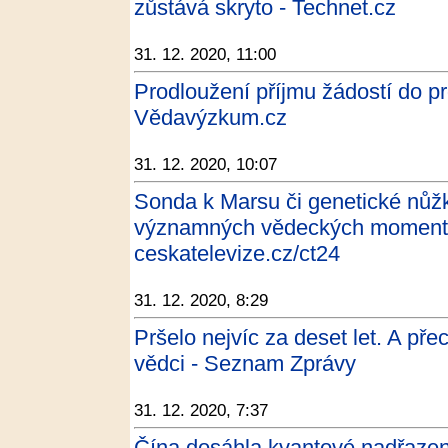
zůstává skryto - Technet.cz
31. 12. 2020, 11:00
Prodloužení příjmu žádostí do p
Vědavýzkum.cz
31. 12. 2020, 10:07
Sonda k Marsu či genetické nůžk
významných vědeckých momentů
ceskatelevize.cz/ct24
31. 12. 2020, 8:29
Pršelo nejvíc za deset let. A pře
vědci - Seznam Zprávy
31. 12. 2020, 7:37
Čína dosáhla kvantové nadřazeno