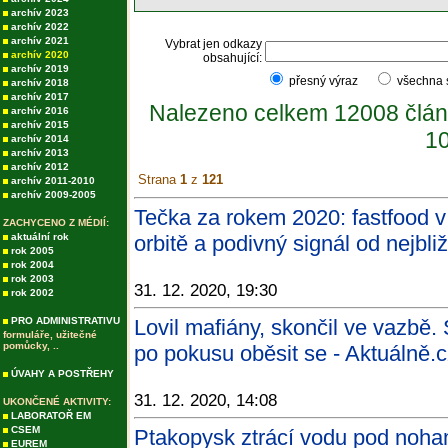
archív 2023
archív 2022
archív 2021
Vybrat jen odkazy
archív 2020
obsahující:
archív 2019
přesný výraz
všechna
archív 2018
archív 2017
Nalezeno celkem 12008 člán
archív 2016
archív 2015
10
archív 2014
archív 2013
archív 2012
Strana
1
z
121
archív 2011-2010
archív 2009-2005
Tečka za rokem 2020: fastfood 
ZACHYCENO Z MÉDIÍ:
aktuální rok
orbitě a podivný signál od nejbli
rok 2005
rok 2004
rok 2003
31. 12. 2020, 19:30
rok 2002
PRO ADMINISTRATIVU
Lovil mafiány, skončil ve vazbě.
formuláře, užitečné
pomůcky, ..
po pokusu oběsit se - Aktuálně.
ÚVAHY A POSTŘEHY
31. 12. 2020, 14:08
UKONČENÉ AKTIVITY:
LABORATOŘ EM
CSEM
Ptakopysk ztrácí vodu pod noham
EUREM