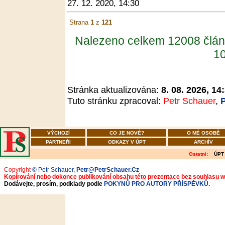
27. 12. 2020, 14:30
Strana
1
z
121
Nalezeno celkem 12008 člán
10
Stránka aktualizována:
8. 08. 2026, 14
Tuto stránku zpracoval:
Petr Schauer
,
VÝCHOZÍ
CO JE NOVÉ?
O MÉ OSOBĚ
PARTNEŘI
ODKAZY V ÚPT
ARCHÍV
Ostatní:
ÚPT
Copyright
© Petr Schauer
,
Petr@PetrSchauer.Cz
Kopírování nebo dokonce publikování obsahu této prezentace bez souhlasu 
Dodávejte, prosím, podklady podle
POKYNŮ PRO AUTORY PŘÍSPĚVKŮ.