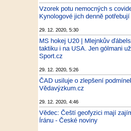
Vzorek potu nemocných s covide
Kynologové jich denně potřebují 
29. 12. 2020, 5:30
MS hokej U20 | Mlejnkův ďábelsk
taktiku i na USA. Jen gólmani už
Sport.cz
29. 12. 2020, 5:26
ČAD usiluje o zlepšení podmín
Vědavýzkum.cz
29. 12. 2020, 4:46
Vědec: Čeští geofyzici mají zaj
Íránu - České noviny