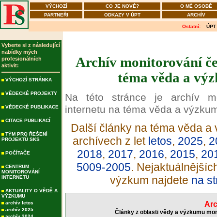
VÝCHOZÍ
CO JE NOVÉ?
O MÉ OSOBĚ
PARTNEŘI
ODKAZY V ÚPT
ARCHÍV
Ostatní:
ÚPT
Vyberte si z následující
nabídky mých
Archív monitorování če
profesionálních
aktivit:
téma věda a výz
VÝCHOZÍ STRÁNKA
VĚDECKÉ PROJEKTY
Na této stránce je archív m
internetu na téma věda a výzku
VĚDECKÉ PUBLIKACE
CITACE PUBLIKACÍ
Další články na téma věda a 
TÝM PRO ŘEŠENÍ
archívech z let
letos
,
2025
,
2
PROJEKTŮ SKS
2018
,
2017
,
2016
,
2015
,
20
POČÍTAČE
5009-2005
. Nejaktuálnější
CENTRUM
MONITOROVÁNÍ
výzkum najdete
na st
INTERNETU
AKTUALITY O VĚDĚ A
VÝZKUMU
archív letos
Arc
archív 2025
Články z oblasti vědy a výzkumu mon
archív 2024