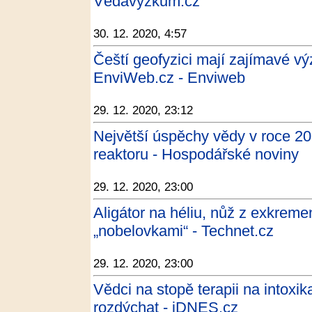
Vědavýzkum.cz
30. 12. 2020, 4:57
Čeští geofyzici mají zajímavé vý
EnviWeb.cz - Enviweb
29. 12. 2020, 23:12
Největší úspěchy vědy v roce 202
reaktoru - Hospodářské noviny
29. 12. 2020, 23:00
Aligátor na héliu, nůž z exkrem
„nobelovkami“ - Technet.cz
29. 12. 2020, 23:00
Vědci na stopě terapii na intoxi
rozdýchat - iDNES.cz