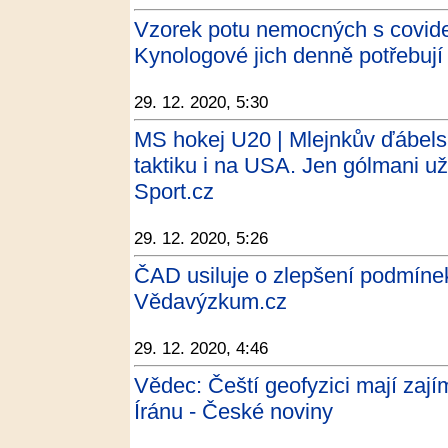
Vzorek potu nemocných s covide
Kynologové jich denně potřebují 
29. 12. 2020, 5:30
MS hokej U20 | Mlejnkův ďábelsk
taktiku i na USA. Jen gólmani už
Sport.cz
29. 12. 2020, 5:26
ČAD usiluje o zlepšení podmín
Vědavýzkum.cz
29. 12. 2020, 4:46
Vědec: Čeští geofyzici mají zaj
Íránu - České noviny