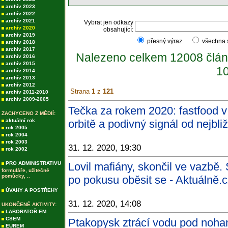
archív 2023
archív 2022
archív 2021
Vybrat jen odkazy
archív 2020
obsahující:
archív 2019
přesný výraz
všechna
archív 2018
archív 2017
Nalezeno celkem 12008 člán
archív 2016
archív 2015
10
archív 2014
archív 2013
archív 2012
Strana
1
z
121
archív 2011-2010
archív 2009-2005
Tečka za rokem 2020: fastfood 
ZACHYCENO Z MÉDIÍ:
aktuální rok
orbitě a podivný signál od nejbli
rok 2005
rok 2004
rok 2003
31. 12. 2020, 19:30
rok 2002
PRO ADMINISTRATIVU
Lovil mafiány, skončil ve vazbě.
formuláře, užitečné
pomůcky, ..
po pokusu oběsit se - Aktuálně.
ÚVAHY A POSTŘEHY
31. 12. 2020, 14:08
UKONČENÉ AKTIVITY:
LABORATOŘ EM
CSEM
Ptakopysk ztrácí vodu pod noham
EUREM