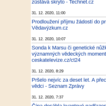
zůstává skryto - Technet.cz
31. 12. 2020, 11:00
Prodloužení příjmu žádostí do p
Vědavýzkum.cz
31. 12. 2020, 10:07
Sonda k Marsu či genetické nůžk
významných vědeckých momentů
ceskatelevize.cz/ct24
31. 12. 2020, 8:29
Pršelo nejvíc za deset let. A pře
vědci - Seznam Zprávy
31. 12. 2020, 7:37
Čína dosáhla kvantové nadřazeno