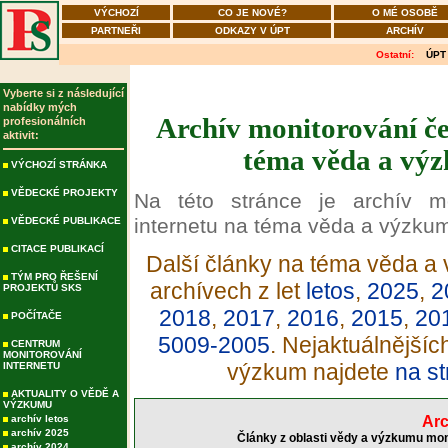
VÝCHOZÍ
CO JE NOVÉ?
O MÉ OSOBĚ
PARTNEŘI
ODKAZY V ÚPT
ARCHÍV
Ostatní:
ÚPT
Vyberte si z následující
nabídky mých
Archív monitorování če
profesionálních
aktivit:
téma věda a výz
VÝCHOZÍ STRÁNKA
VĚDECKÉ PROJEKTY
Na této stránce je archív m
internetu na téma věda a výzku
VĚDECKÉ PUBLIKACE
CITACE PUBLIKACÍ
Další články na téma věda a 
TÝM PRO ŘEŠENÍ
archívech z let
letos
,
2025
,
2
PROJEKTŮ SKS
2018
,
2017
,
2016
,
2015
,
20
POČÍTAČE
5009-2005
. Nejaktuálnější
CENTRUM
MONITOROVÁNÍ
výzkum najdete
na st
INTERNETU
AKTUALITY O VĚDĚ A
VÝZKUMU
archív letos
Arc
archív 2025
Články z oblasti vědy a výzkumu mon
archív 2024