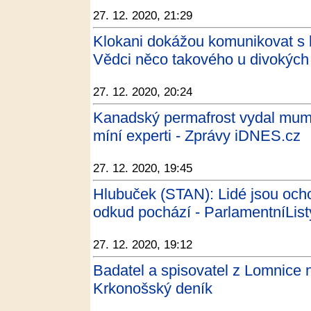
27. 12. 2020, 21:29
Klokani dokážou komunikovat s l
Vědci něco takového u divokých z
27. 12. 2020, 20:24
Kanadský permafrost vydal mumii 
míní experti - Zprávy iDNES.cz
27. 12. 2020, 19:45
Hlubuček (STAN): Lidé jsou ochot
odkud pochází - ParlamentníList
27. 12. 2020, 19:12
Badatel a spisovatel z Lomnice 
Krkonošský deník