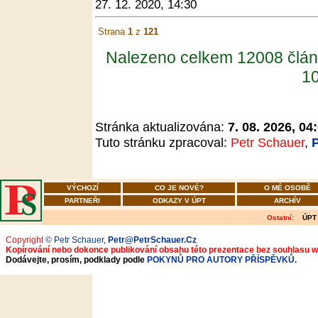
27. 12. 2020, 14:30
Strana
1
z
121
Nalezeno celkem 12008 člán
10
Stránka aktualizována:
7. 08. 2026, 04
Tuto stránku zpracoval:
Petr Schauer
,
VÝCHOZÍ
CO JE NOVÉ?
O MÉ OSOBĚ
PARTNEŘI
ODKAZY V ÚPT
ARCHÍV
Ostatní:
ÚPT
Copyright
© Petr Schauer
,
Petr@PetrSchauer.Cz
Kopírování nebo dokonce publikování obsahu této prezentace bez souhlasu 
Dodávejte, prosím, podklady podle
POKYNŮ PRO AUTORY PŘÍSPĚVKŮ.