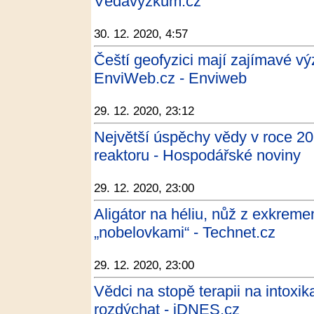
Vědavýzkum.cz
30. 12. 2020, 4:57
Čeští geofyzici mají zajímavé vý
EnviWeb.cz - Enviweb
29. 12. 2020, 23:12
Největší úspěchy vědy v roce 202
reaktoru - Hospodářské noviny
29. 12. 2020, 23:00
Aligátor na héliu, nůž z exkrem
„nobelovkami“ - Technet.cz
29. 12. 2020, 23:00
Vědci na stopě terapii na intoxi
rozdýchat - iDNES.cz