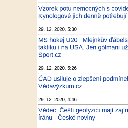
Vzorek potu nemocných s covide
Kynologové jich denně potřebují 
29. 12. 2020, 5:30
MS hokej U20 | Mlejnkův ďábelsk
taktiku i na USA. Jen gólmani už
Sport.cz
29. 12. 2020, 5:26
ČAD usiluje o zlepšení podmín
Vědavýzkum.cz
29. 12. 2020, 4:46
Vědec: Čeští geofyzici mají zaj
Íránu - České noviny