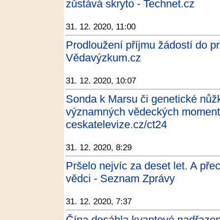
zůstává skryto - Technet.cz
31. 12. 2020, 11:00
Prodloužení příjmu žádostí do p
Vědavýzkum.cz
31. 12. 2020, 10:07
Sonda k Marsu či genetické nůžk
významných vědeckých momentů
ceskatelevize.cz/ct24
31. 12. 2020, 8:29
Pršelo nejvíc za deset let. A pře
vědci - Seznam Zprávy
31. 12. 2020, 7:37
Čína dosáhla kvantové nadřazeno