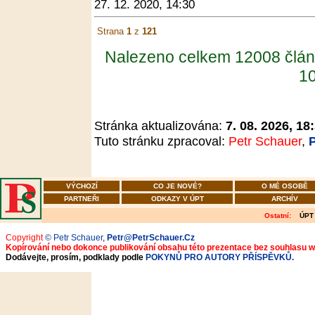
27. 12. 2020, 14:30
Strana
1
z
121
Nalezeno celkem 12008 člán
10
Stránka aktualizována:
7. 08. 2026, 18
Tuto stránku zpracoval:
Petr Schauer
,
VÝCHOZÍ
CO JE NOVÉ?
O MÉ OSOBĚ
PARTNEŘI
ODKAZY V ÚPT
ARCHÍV
Ostatní:
ÚPT
Copyright
© Petr Schauer
,
Petr@PetrSchauer.Cz
Kopírování nebo dokonce publikování obsahu této prezentace bez souhlasu 
Dodávejte, prosím, podklady podle
POKYNŮ PRO AUTORY PŘÍSPĚVKŮ.