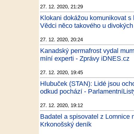
27. 12. 2020, 21:29
Klokani dokážou komunikovat s l
Vědci něco takového u divokých z
27. 12. 2020, 20:24
Kanadský permafrost vydal mumii 
míní experti - Zprávy iDNES.cz
27. 12. 2020, 19:45
Hlubuček (STAN): Lidé jsou ochot
odkud pochází - ParlamentníList
27. 12. 2020, 19:12
Badatel a spisovatel z Lomnice 
Krkonošský deník