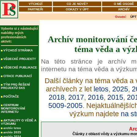
VÝCHOZÍ
CO JE NOVÉ?
O MÉ OSOBĚ
PARTNEŘI
ODKAZY V ÚPT
ARCHÍV
Ostatní:
ÚPT
Vyberte si z následující
nabídky mých
Archív monitorování če
profesionálních
aktivit:
téma věda a výz
VÝCHOZÍ STRÁNKA
VĚDECKÉ PROJEKTY
Na této stránce je archív m
internetu na téma věda a výzku
VĚDECKÉ PUBLIKACE
CITACE PUBLIKACÍ
Další články na téma věda a 
TÝM PRO ŘEŠENÍ
archívech z let
letos
,
2025
,
2
PROJEKTŮ SKS
2018
,
2017
,
2016
,
2015
,
20
POČÍTAČE
5009-2005
. Nejaktuálnější
CENTRUM
MONITOROVÁNÍ
výzkum najdete
na st
INTERNETU
AKTUALITY O VĚDĚ A
VÝZKUMU
archív letos
Arc
archív 2025
Články z oblasti vědy a výzkumu mon
archív 2024