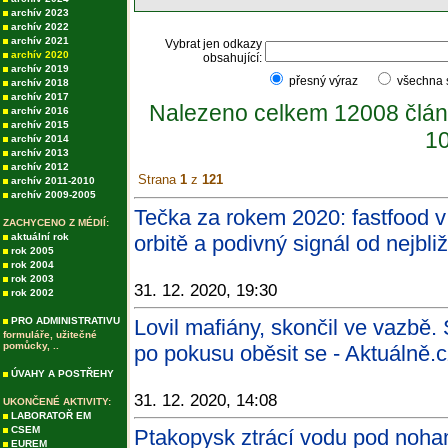
archív 2023
archív 2022
archív 2021
Vybrat jen odkazy
archív 2020
obsahující:
archív 2019
přesný výraz
všechna
archív 2018
archív 2017
Nalezeno celkem 12008 člán
archív 2016
archív 2015
10
archív 2014
archív 2013
archív 2012
Strana
1
z
121
archív 2011-2010
archív 2009-2005
Tečka za rokem 2020: fastfood 
ZACHYCENO Z MÉDIÍ:
aktuální rok
orbitě a podivný signál od nejbli
rok 2005
rok 2004
rok 2003
31. 12. 2020, 19:30
rok 2002
PRO ADMINISTRATIVU
Lovil mafiány, skončil ve vazbě.
formuláře, užitečné
pomůcky, ..
po pokusu oběsit se - Aktuálně.
ÚVAHY A POSTŘEHY
31. 12. 2020, 14:08
UKONČENÉ AKTIVITY:
LABORATOŘ EM
CSEM
Ptakopysk ztrácí vodu pod noham
EUREM