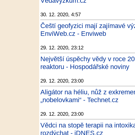
Vědavýzkum.cz
30. 12. 2020, 4:57
Čeští geofyzici mají zajímavé vý
EnviWeb.cz - Enviweb
29. 12. 2020, 23:12
Největší úspěchy vědy v roce 202
reaktoru - Hospodářské noviny
29. 12. 2020, 23:00
Aligátor na héliu, nůž z exkrem
„nobelovkami“ - Technet.cz
29. 12. 2020, 23:00
Vědci na stopě terapii na intoxi
rozdýchat - iDNES.cz