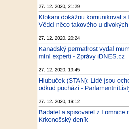
27. 12. 2020, 21:29
Klokani dokážou komunikovat s l
Vědci něco takového u divokých z
27. 12. 2020, 20:24
Kanadský permafrost vydal mumii 
míní experti - Zprávy iDNES.cz
27. 12. 2020, 19:45
Hlubuček (STAN): Lidé jsou ochot
odkud pochází - ParlamentníList
27. 12. 2020, 19:12
Badatel a spisovatel z Lomnice 
Krkonošský deník