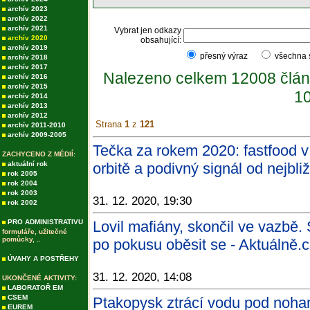
archív 2023
archív 2022
archív 2021
Vybrat jen odkazy
archív 2020
obsahující:
archív 2019
přesný výraz
všechna
archív 2018
archív 2017
Nalezeno celkem 12008 člán
archív 2016
archív 2015
10
archív 2014
archív 2013
archív 2012
Strana
1
z
121
archív 2011-2010
archív 2009-2005
Tečka za rokem 2020: fastfood 
ZACHYCENO Z MÉDIÍ:
aktuální rok
orbitě a podivný signál od nejbli
rok 2005
rok 2004
rok 2003
31. 12. 2020, 19:30
rok 2002
PRO ADMINISTRATIVU
Lovil mafiány, skončil ve vazbě.
formuláře, užitečné
pomůcky, ..
po pokusu oběsit se - Aktuálně.
ÚVAHY A POSTŘEHY
31. 12. 2020, 14:08
UKONČENÉ AKTIVITY:
LABORATOŘ EM
CSEM
Ptakopysk ztrácí vodu pod noham
EUREM