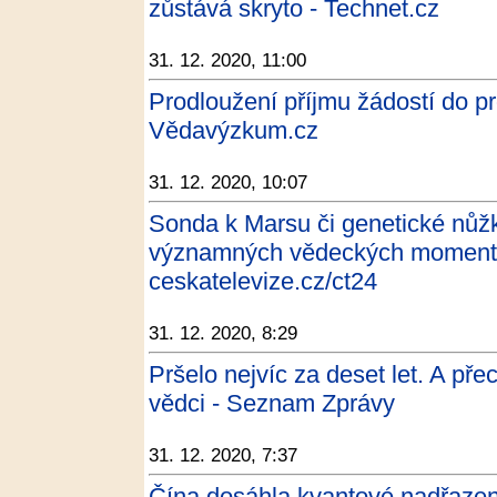
zůstává skryto - Technet.cz
31. 12. 2020, 11:00
Prodloužení příjmu žádostí do p
Vědavýzkum.cz
31. 12. 2020, 10:07
Sonda k Marsu či genetické nůžk
významných vědeckých momentů
ceskatelevize.cz/ct24
31. 12. 2020, 8:29
Pršelo nejvíc za deset let. A pře
vědci - Seznam Zprávy
31. 12. 2020, 7:37
Čína dosáhla kvantové nadřazeno