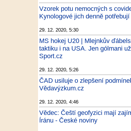
Vzorek potu nemocných s covide
Kynologové jich denně potřebují 
29. 12. 2020, 5:30
MS hokej U20 | Mlejnkův ďábelsk
taktiku i na USA. Jen gólmani už
Sport.cz
29. 12. 2020, 5:26
ČAD usiluje o zlepšení podmín
Vědavýzkum.cz
29. 12. 2020, 4:46
Vědec: Čeští geofyzici mají zaj
Íránu - České noviny