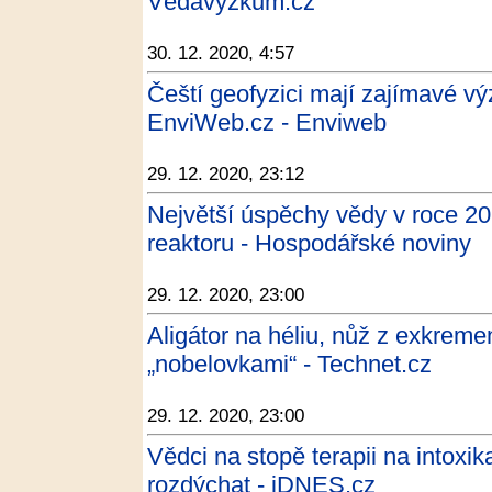
Vědavýzkum.cz
30. 12. 2020, 4:57
Čeští geofyzici mají zajímavé vý
EnviWeb.cz - Enviweb
29. 12. 2020, 23:12
Největší úspěchy vědy v roce 202
reaktoru - Hospodářské noviny
29. 12. 2020, 23:00
Aligátor na héliu, nůž z exkrem
„nobelovkami“ - Technet.cz
29. 12. 2020, 23:00
Vědci na stopě terapii na intoxi
rozdýchat - iDNES.cz