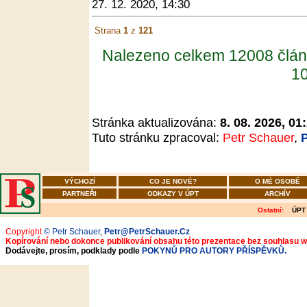
27. 12. 2020, 14:30
Strana
1
z
121
Nalezeno celkem 12008 člán
10
Stránka aktualizována:
8. 08. 2026, 01
Tuto stránku zpracoval:
Petr Schauer
,
VÝCHOZÍ
CO JE NOVÉ?
O MÉ OSOBĚ
PARTNEŘI
ODKAZY V ÚPT
ARCHÍV
Ostatní:
ÚPT
Copyright
© Petr Schauer
,
Petr@PetrSchauer.Cz
Kopírování nebo dokonce publikování obsahu této prezentace bez souhlasu 
Dodávejte, prosím, podklady podle
POKYNŮ PRO AUTORY PŘÍSPĚVKŮ.