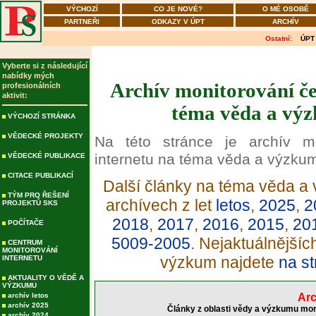
VÝCHOZÍ
CO JE NOVÉ?
O MÉ OSOBĚ
PARTNEŘI
ODKAZY V ÚPT
ARCHÍV
Ostatní:
ÚPT
Vyberte si z následující
nabídky mých
Archív monitorování če
profesionálních
aktivit:
téma věda a výz
VÝCHOZÍ STRÁNKA
VĚDECKÉ PROJEKTY
Na této stránce je archív m
internetu na téma věda a výzku
VĚDECKÉ PUBLIKACE
CITACE PUBLIKACÍ
Další články na téma věda a 
TÝM PRO ŘEŠENÍ
archívech z let
letos
,
2025
,
2
PROJEKTŮ SKS
2018
,
2017
,
2016
,
2015
,
20
POČÍTAČE
5009-2005
. Nejaktuálnější
CENTRUM
MONITOROVÁNÍ
výzkum najdete
na st
INTERNETU
AKTUALITY O VĚDĚ A
VÝZKUMU
archív letos
Arc
archív 2025
Články z oblasti vědy a výzkumu mon
archív 2024