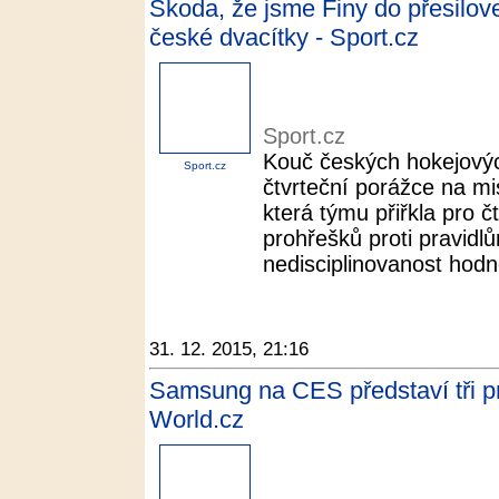
Škoda, že jsme Finy do přesilovek
české dvacítky - Sport.cz
Sport.cz
Kouč českých hokejových
Sport.cz
čtvrteční porážce na mi
která týmu přiřkla pro 
prohřešků proti pravidl
nedisciplinovanost hodně
31. 12. 2015, 21:16
Samsung na CES představí tři pr
World.cz