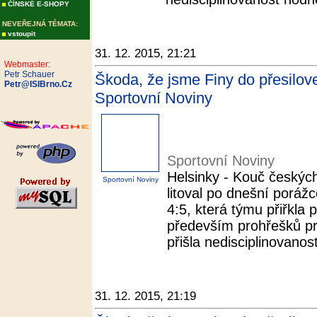
ČÍNSKÉ E-SHOPY
NEVEŘEJNÁ TÉMATA:
vstoupit
31. 12. 2015, 21:21
Webmaster:
Petr Schauer
Škoda, že jsme Finy do přesilovek
Petr@ISIBrno.Cz
Sportovní Noviny
Sportovní Noviny
Helsinky - Kouč českých
Sportovní Noviny
litoval po dnešní poráž
4:5, která týmu přiřkla 
především prohřešků pr
přišla nedisciplinovanos
31. 12. 2015, 21:19