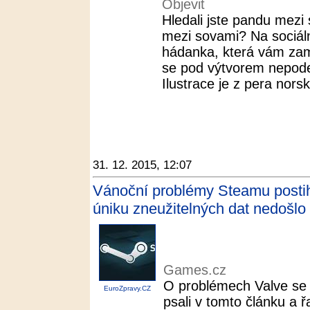
Objevit
Hledali jste pandu mezi 
mezi sovami? Na sociální
hádanka, která vám za
se pod výtvorem nepod
Ilustrace je z pera norsk
31. 12. 2015, 12:07
Vánoční problémy Steamu postihly
úniku zneužitelných dat nedošlo
Games.cz
O problémech Valve s
EuroZpravy.CZ
psali v tomto článku a řa