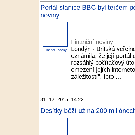
Portál stanice BBC byl terčem p
noviny
Finanční noviny
Londýn - Britská veřej
Finanční noviny
oznámila, že její portál
rozsáhlý počítačový útok.
omezení jejích internet
záležitostí". foto ...
31. 12. 2015, 14:22
Desítky běží už na 200 miliónech