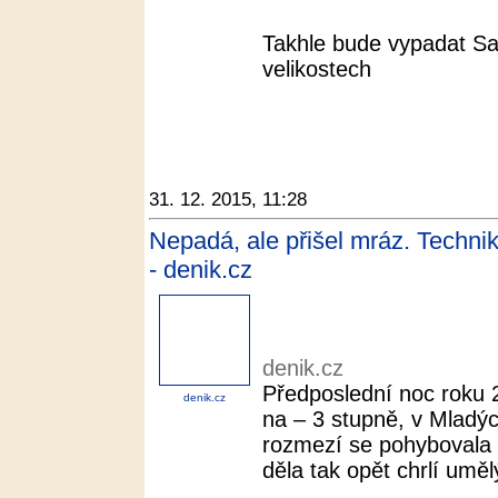
Takhle bude vypadat S
velikostech
31. 12. 2015, 11:28
Nepadá, ale přišel mráz. Technik
- denik.cz
denik.cz
Předposlední noc roku 2
denik.cz
na – 3 stupně, v Mladý
rozmezí se pohybovala
děla tak opět chrlí uměl