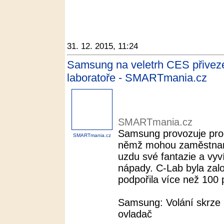
31. 12. 2015, 11:24
Samsung na veletrh CES přiveze 
laboratoře - SMARTmania.cz
SMARTmania.cz
Samsung provozuje prog
SMARTmania.cz
němž mohou zaměstnanc
uzdu své fantazie a vyví
nápady. C-Lab byla zal
podpořila více než 100 p
Samsung: Volání skrze 
ovladač