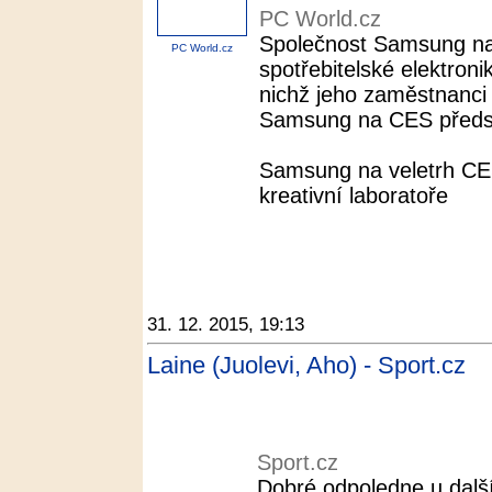
PC World.cz
Společnost Samsung na
PC World.cz
spotřebitelské elektronik
nichž jeho zaměstnanci 
Samsung na CES představ
Samsung na veletrh CES
kreativní laboratoře
31. 12. 2015, 19:13
Laine (Juolevi, Aho) - Sport.cz
Sport.cz
Dobré odpoledne u další