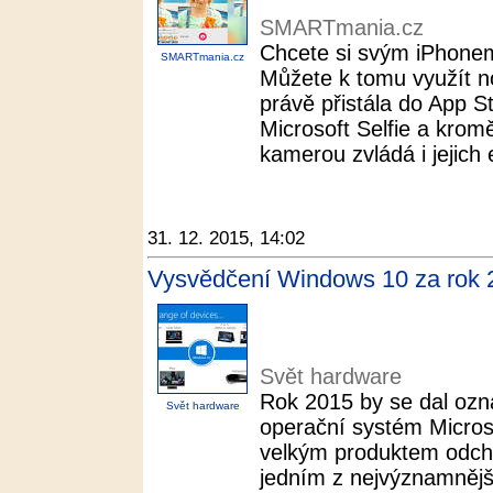
SMARTmania.cz
Chcete si svým iPhonem 
SMARTmania.cz
Můžete k tomu využít no
právě přistála do App 
Microsoft Selfie a krom
kamerou zvládá i jejich e
31. 12. 2015, 14:02
Vysvědčení Windows 10 za rok 
Svět hardware
Rok 2015 by se dal ozn
Svět hardware
operační systém Micros
velkým produktem odchá
jedním z nejvýznamnějš