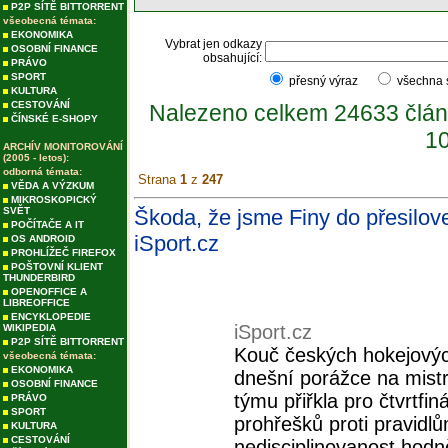
P2P SÍTĚ BITTORRENT
všeobecná témata:
EKONOMIKA
Vybrat jen odkazy
OSOBNÍ FINANCE
obsahující:
PRÁVO
SPORT
přesný výraz
všechna
KULTURA
CESTOVÁNÍ
Nalezeno celkem 24633 člán
ČÍNSKÉ E-SHOPY
10
ARCHÍV MONITOROVÁNÍ
(2005 - letos):
odborná témata:
Strana
1
z
247
VĚDA A VÝZKUM
MIKROSKOPICKÝ
SVĚT
Škoda, že jsme Finy do přesilovek
POČÍTAČE A IT
iSport.cz
OS ANDROID
PROHLÍŽEČ FIREFOX
POŠTOVNÍ KLIENT
THUNDERBIRD
OPENOFFICE A
LIBREOFFICE
ENCYKLOPEDIE
iSport.cz
WIKIPEDIA
P2P SÍTĚ BITTORRENT
Kouč českých hokejových
všeobecná témata:
EKONOMIKA
dnešní porážce na mistr
OSOBNÍ FINANCE
týmu přiřkla pro čtvrtf
PRÁVO
SPORT
prohřešků proti pravidl
KULTURA
CESTOVÁNÍ
nedisciplinovanost hodně