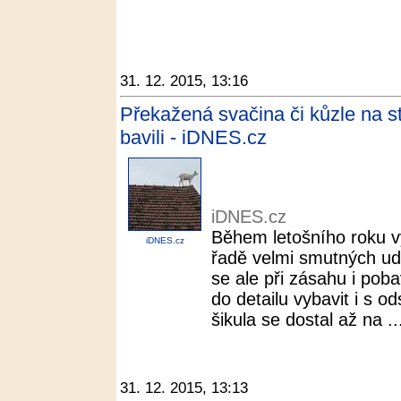
31. 12. 2015, 13:16
Překažená svačina či kůzle na st
bavili - iDNES.cz
iDNES.cz
Během letošního roku vy
iDNES.cz
řadě velmi smutných ud
se ale při zásahu i pobav
do detailu vybavit i s 
šikula se dostal až na ..
31. 12. 2015, 13:13