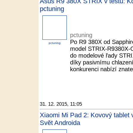
Asus R9 380X STRIX v testu: Kdy
pctuning
pctuning
Po R9 380X od Sapphire
pctuning
model STRIX-R9380X-
do modelové řady STRIX
díky pasivnímu chlazení 
konkurenci nabízí znateln
31. 12. 2015, 11:05
Xiaomi Mi Pad 2: Kovový tablet v
Svět Androida