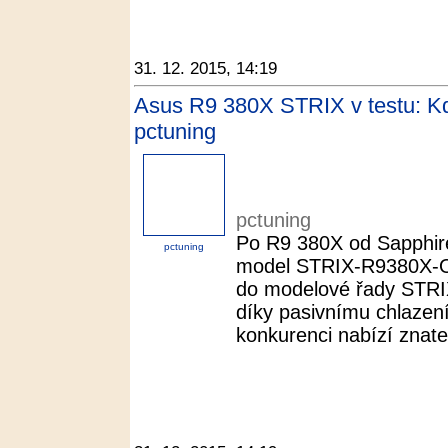
31. 12. 2015, 14:19
Asus R9 380X STRIX v testu: Kdy
pctuning
pctuning
Po R9 380X od Sapphire
pctuning
model STRIX-R9380X-
do modelové řady STRIX
díky pasivnímu chlazení 
konkurenci nabízí znateln