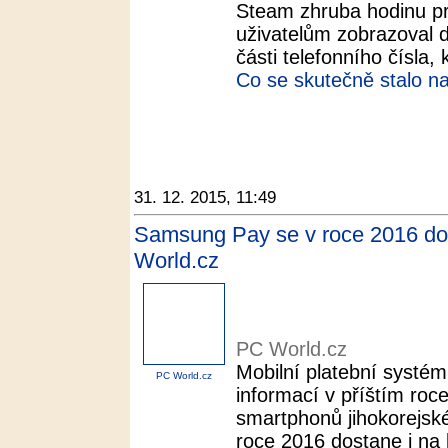
Steam zhruba hodinu pr
uživatelům zobrazoval de
části telefonního čísla, k
Co se skutečně stalo n
31. 12. 2015, 11:49
Samsung Pay se v roce 2016 dost
World.cz
PC World.cz
Mobilní platební systé
PC World.cz
informací v příštím roc
smartphonů jihokorejsk
roce 2016 dostane i na l