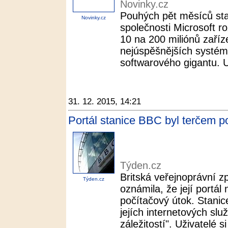
Novinky.cz
Pouhých pět měsíců stač
Novinky.cz
společnosti Microsoft r
10 na 200 miliónů zaříze
nejúspěšnějších systémů
softwarového gigantu. Up
31. 12. 2015, 14:21
Portál stanice BBC byl terčem p
Týden.cz
Britská veřejnoprávní 
Týden.cz
oznámila, že její portál
počítačový útok. Stanice
jejích internetových slu
záležitostí". Uživatelé si 