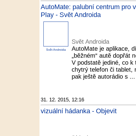
AutoMate: palubní centrum pro 
Play - Svět Androida
Svět Androida
AutoMate je aplikace, d
Svět Androida
„běžném“ autě dopřát n
V podstatě jediné, co k 
chytrý telefon či tablet
pak ještě autorádio s ...
31. 12. 2015, 12:16
vizuální hádanka - Objevit