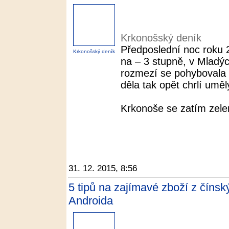
Krkonošský deník
Předposlední noc roku 2
Krkonošský deník
na – 3 stupně, v Mladý
rozmezí se pohybovala
děla tak opět chrlí uměl
Krkonoše se zatím zelena
31. 12. 2015, 8:56
5 tipů na zajímavé zboží z číns
Androida