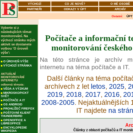
VÝCHOZÍ
CO JE NOVÉ?
O MÉ OSOBĚ
PARTNEŘI
ODKAZY V ÚPT
ARCHÍV
Ostatní:
ÚPT
Vyberte si z
následujících témat
Počítače a informační t
monitorování. Na
výchozí stránku mých
aktivit se dostanete
monitorování českého 
volbou 'O úroveň
výše':
Na této stránce je archív m
O ÚROVEŇ VÝŠE
internetu na téma počítače a IT.
VÝCHOZÍ STRÁNKA
AKTUÁLNÍ
Další články na téma počítač
MONITOROVÁNÍ
INTERNETU
archívech z let
letos
,
2025
,
2
odborná témata:
VĚDA A VÝZKUM
2019
,
2018
,
2017
,
2016
,
20
MIKROSKOPICKÝ
SVĚT
POČÍTAČE A IT
2008-2005
. Nejaktuálnějších
OS ANDROID
IT najdete
na strá
PROHLÍŽEČ FIREFOX
POŠTOVNÍ KLIENT
THUNDERBIRD
OPENOFFICE A
LIBREOFFICE
Arc
ENCYKLOPEDIE
Články z oblasti počítačů a IT moni
WIKIPEDIA