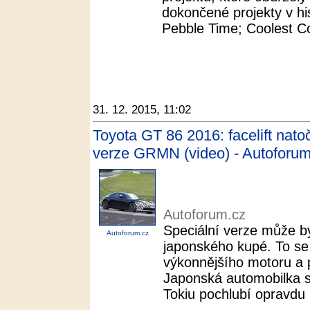
dokončené projekty v his
Pebble Time; Coolest Co
31. 12. 2015, 11:02
Toyota GT 86 2016: facelift nato
verze GRMN (video) - Autoforum
Autoforum.cz
Speciální verze může b
Autoforum.cz
japonského kupé. To se
výkonnějšího motoru a
Japonská automobilka s
Tokiu pochlubí opravdu 