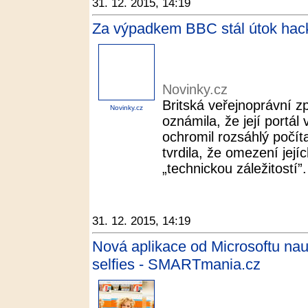
31. 12. 2015, 14:19
Za výpadkem BBC stál útok hack
Novinky.cz
Britská veřejnoprávní 
Novinky.cz
oznámila, že její portál
ochromil rozsáhlý počíta
tvrdila, že omezení její
„technickou záležitostí”. 
31. 12. 2015, 14:19
Nová aplikace od Microsoftu nau
selfies - SMARTmania.cz