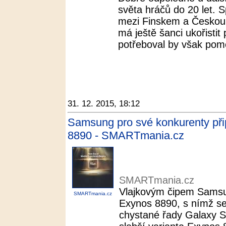
světa hráčů do 20 let. 
mezi Finskem a Českou 
má ještě šanci ukořistit
potřeboval by však pom
31. 12. 2015, 18:12
Samsung pro své konkurenty při
8890 - SMARTmania.cz
SMARTmania.cz
Vlajkovým čipem Samsun
SMARTmania.cz
Exynos 8890, s nímž s
chystané řady Galaxy S7