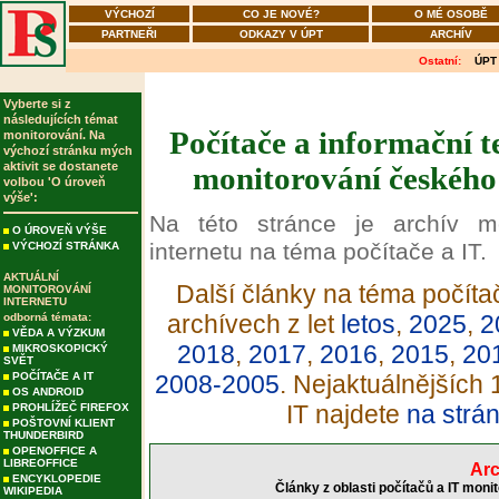
VÝCHOZÍ
CO JE NOVÉ?
O MÉ OSOBĚ
PARTNEŘI
ODKAZY V ÚPT
ARCHÍV
Ostatní:
ÚPT
Vyberte si z
následujících témat
Počítače a informační t
monitorování. Na
výchozí stránku mých
aktivit se dostanete
monitorování českého 
volbou 'O úroveň
výše':
Na této stránce je archív m
O ÚROVEŇ VÝŠE
internetu na téma počítače a IT.
VÝCHOZÍ STRÁNKA
AKTUÁLNÍ
Další články na téma počítač
MONITOROVÁNÍ
INTERNETU
archívech z let
letos
,
2025
,
2
odborná témata:
VĚDA A VÝZKUM
2018
,
2017
,
2016
,
2015
,
20
MIKROSKOPICKÝ
SVĚT
POČÍTAČE A IT
2008-2005
. Nejaktuálnějších
OS ANDROID
IT najdete
na strá
PROHLÍŽEČ FIREFOX
POŠTOVNÍ KLIENT
THUNDERBIRD
OPENOFFICE A
LIBREOFFICE
Arc
ENCYKLOPEDIE
Články z oblasti počítačů a IT moni
WIKIPEDIA