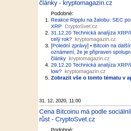
články - kryptomagazin.cz
Podobné:
Reakce Ripplu na žalobu: SEC pošk
XRP
CryptoSvet.cz
31.12.20 Technická analýza XRP
celý rok?
kryptomagazin.cz
[Polední zprávy] • Bitcoin na dalš
oznámení, že je připraven spolupr
články
kryptomagazin.cz
29.12.20 Technická analýza XRP/
low?
kryptomagazin.cz
Zobrazit vše o tomto tématu v a
31. 12. 2020, 11:00
Cena Bitcoinu má podle sociální
růst - CryptoSvet.cz
Podobné: