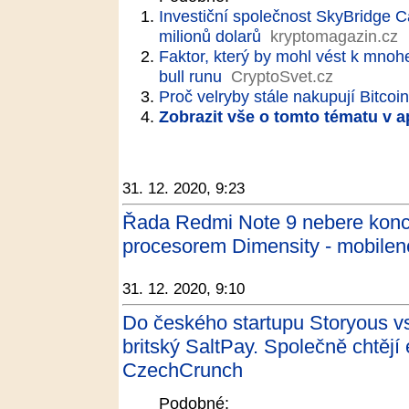
Investiční společnost SkyBridge Ca
milionů dolarů
kryptomagazin.cz
Faktor, který by mohl vést k mno
bull runu
CryptoSvet.cz
Proč velryby stále nakupují Bitcoi
Zobrazit vše o tomto tématu v a
31. 12. 2020, 9:23
Řada Redmi Note 9 nebere konc
procesorem Dimensity - mobilen
31. 12. 2020, 9:10
Do českého startupu Storyous vs
britský SaltPay. Společně chtěj
CzechCrunch
Podobné: