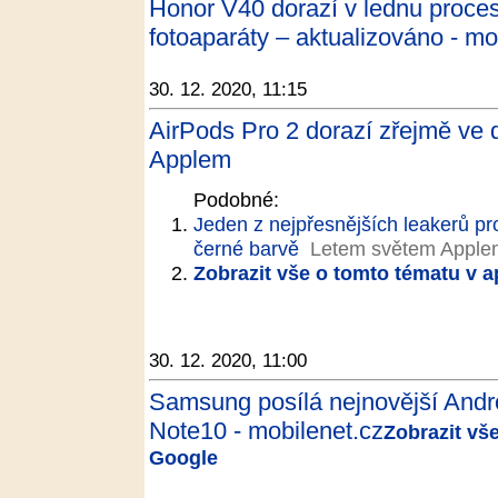
Honor V40 dorazí v lednu proce
fotoaparáty – aktualizováno - mo
30. 12. 2020, 11:15
AirPods Pro 2 dorazí zřejmě ve 
Applem
Podobné:
Jeden z nejpřesnějších leakerů pr
černé barvě
Letem světem Apple
Zobrazit vše o tomto tématu v a
30. 12. 2020, 11:00
Samsung posílá nejnovější Andr
Note10 - mobilenet.cz
Zobrazit vš
Google