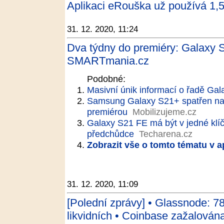
Aplikaci eRouška už používá 1,5 
31. 12. 2020, 11:24
Dva týdny do premiéry: Galaxy S
SMARTmania.cz
Podobné:
Masivní únik informací o řadě Gal
Samsung Galaxy S21+ spatřen na v
premiérou
Mobilizujeme.cz
Galaxy S21 FE má být v jedné klíčo
předchůdce
Techarena.cz
Zobrazit vše o tomto tématu v a
31. 12. 2020, 11:09
[Polední zprávy] • Glassnode: 7
likvidních • Coinbase zažalována