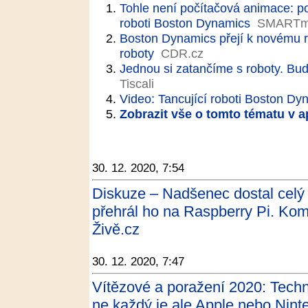
Tohle není počítačová animace: pod
roboti Boston Dynamics
SMARTma
Boston Dynamics přejí k novému ro
roboty
CDR.cz
Jednou si zatančíme s roboty. Bud
Tiscali
Video: Tancující roboti Boston Dy
Zobrazit vše o tomto tématu v a
30. 12. 2020, 7:54
Diskuze – Nadšenec dostal celý 
přehrál ho na Raspberry Pi. Kom
Živě.cz
30. 12. 2020, 7:47
Vítězové a poražení 2020: Techn
ne každý je ale Apple nebo Nin