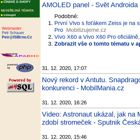
ČÍNSKÉ E-SHOPY
AMOLED panel - Svět Androida
NEVEŘEJNÁ TÉMATA:
Podobné:
vstoupit
První Vivo s foťákem Zeiss je na 
Webmaster:
Pro
Mobilizujeme.cz
Petr Schauer
Vivo X60 a Vivo X60 Pro oficiáln
Petr@ISIBrno.Cz
Zobrazit vše o tomto tématu v a
31. 12. 2020, 17:07
Nový rekord v Antutu. Snapdrago
konkurenci - MobilMania.cz
31. 12. 2020, 16:26
Video: Astronaut ukázal, jak na 
zdobí stromeček - Sputnik Česká
31. 12. 2020, 15:46