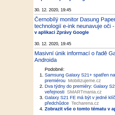
30. 12. 2020, 19:45
Černobílý monitor Dasung Paperl
technologií e-ink neunavuje oči -
v aplikaci Zprávy Google
30. 12. 2020, 19:45
Masivní únik informací o řadě Ga
Androida
Podobné:
Samsung Galaxy S21+ spatřen na v
premiérou
Mobilizujeme.cz
Dva týdny do premiéry: Galaxy S2
veřejnosti
SMARTmania.cz
Galaxy S21 FE má být v jedné klíčo
předchůdce
Techarena.cz
Zobrazit vše o tomto tématu v a