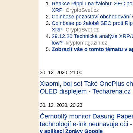
Reakce Ripplu na žalobu: SEC pošk
XRP
CryptoSvet.cz
Coinbase pozastaví obchodování
Coinbase po žalobě SEC proti Rip
XRP
CryptoSvet.cz
29.12.20 Technická analýza XRP/
low?
kryptomagazin.cz
Zobrazit vše o tomto tématu v a
30. 12. 2020, 21:00
Xiaomi, boj se! Také OnePlus ch
OLED displejem - Techarena.cz
30. 12. 2020, 20:23
Černobílý monitor Dasung Paperl
technologií e-ink neunavuje oči -
v aplikaci Zprávy Google