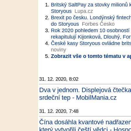
Britský SaltPay za stovky milionů
Storyous
Lupa.cz
Brexit po česku. Londýnský fintech
do Storyous
Forbes Česko
Rok 2020 pohledem 10 osobností 
rekapitulují Kijonková, Dlouhý, F
České kasy Storyous ovládne brit
noviny
Zobrazit vše o tomto tématu v a
31. 12. 2020, 8:02
Dva v jednom. Displejová čtečka
srdeční tep - MobilMania.cz
31. 12. 2020, 7:48
Čína dosáhla kvantové nadřazeno
který vytvořili čeští vědci - Hos