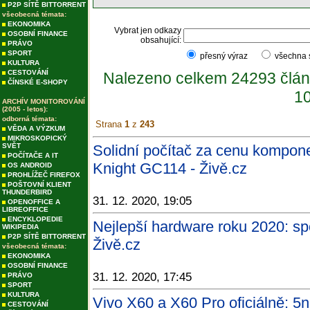
P2P SÍTĚ BITTORRENT
všeobecná témata:
EKONOMIKA
Vybrat jen odkazy
OSOBNÍ FINANCE
obsahující:
PRÁVO
SPORT
přesný výraz
všechna
KULTURA
CESTOVÁNÍ
Nalezeno celkem 24293 člán
ČÍNSKÉ E-SHOPY
10
ARCHÍV MONITOROVÁNÍ
(2005 - letos):
odborná témata:
Strana
1
z
243
VĚDA A VÝZKUM
MIKROSKOPICKÝ
SVĚT
Solidní počítač za cenu kompon
POČÍTAČE A IT
Knight GC114 - Živě.cz
OS ANDROID
PROHLÍŽEČ FIREFOX
POŠTOVNÍ KLIENT
THUNDERBIRD
31. 12. 2020, 19:05
OPENOFFICE A
LIBREOFFICE
ENCYKLOPEDIE
Nejlepší hardware roku 2020: sp
WIKIPEDIA
P2P SÍTĚ BITTORRENT
Živě.cz
všeobecná témata:
EKONOMIKA
OSOBNÍ FINANCE
31. 12. 2020, 17:45
PRÁVO
SPORT
KULTURA
Vivo X60 a X60 Pro oficiálně: 
CESTOVÁNÍ