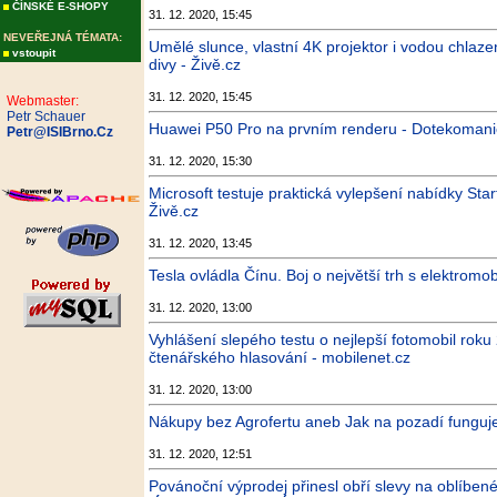
ČÍNSKÉ E-SHOPY
31. 12. 2020, 15:45
NEVEŘEJNÁ TÉMATA:
Umělé slunce, vlastní 4K projektor i vodou chlaze
vstoupit
divy - Živě.cz
31. 12. 2020, 15:45
Webmaster:
Petr Schauer
Huawei P50 Pro na prvním renderu - Dotekomani
Petr@ISIBrno.Cz
31. 12. 2020, 15:30
Microsoft testuje praktická vylepšení nabídky Sta
Živě.cz
31. 12. 2020, 13:45
Tesla ovládla Čínu. Boj o největší trh s elektromob
31. 12. 2020, 13:00
Vyhlášení slepého testu o nejlepší fotomobil roku
čtenářského hlasování - mobilenet.cz
31. 12. 2020, 13:00
Nákupy bez Agrofertu aneb Jak na pozadí funguje
31. 12. 2020, 12:51
Povánoční výprodej přinesl obří slevy na oblíben