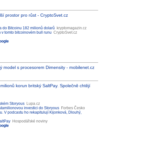
í prostor pro růst - CryptoSvet.cz
a do Bitcoinu 182 milionů dolarů
kryptomagazin.cz
 v tomto bitcoinovém bull runu
CryptoSvet.cz
oogle
 model s procesorem Dimensity - mobilenet.cz
ilionů korun britský SaltPay. Společně chtějí
českém Storyous
Lupa.cz
stamilionovou investici do Storyous
Forbes Česko
 V podcastu ho rekapitulují Kijonková, Dlouhý,
altPay
Hospodářské noviny
oogle