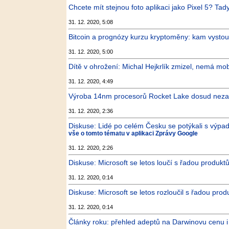
Chcete mít stejnou foto aplikaci jako Pixel 5? Tady
31. 12. 2020, 5:08
Bitcoin a prognózy kurzu kryptoměny: kam vysto
31. 12. 2020, 5:00
Dítě v ohrožení: Michal Hejkrlík zmizel, nemá mobi
31. 12. 2020, 4:49
Výroba 14nm procesorů Rocket Lake dosud nezača
31. 12. 2020, 2:36
Diskuse: Lidé po celém Česku se potýkali s výpad
vše o tomto tématu v aplikaci Zprávy Google
31. 12. 2020, 2:26
Diskuse: Microsoft se letos loučí s řadou produk
31. 12. 2020, 0:14
Diskuse: Microsoft se letos rozloučil s řadou pro
31. 12. 2020, 0:14
Články roku: přehled adeptů na Darwinovu cenu i 