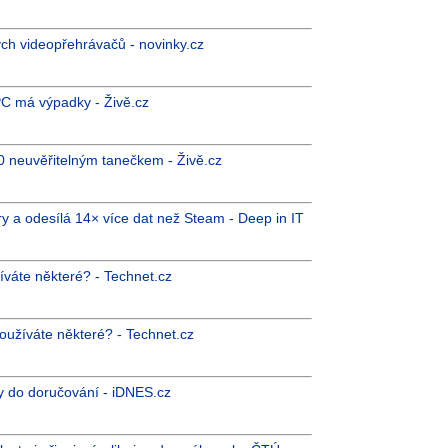
ých videopřehrávačů - novinky.cz
PC má výpadky - Živě.cz
0 neuvěřitelným tanečkem - Živě.cz
 a odesílá 14× více dat než Steam - Deep in IT
íváte některé? - Technet.cz
používáte některé? - Technet.cz
ny do doručování - iDNES.cz