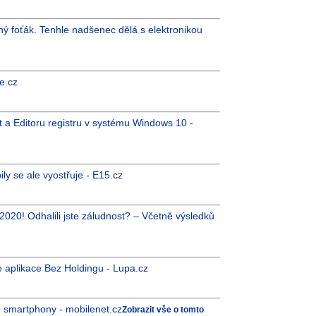
ný foťák. Tenhle nadšenec dělá s elektronikou
e.cz
rt a Editoru registru v systému Windows 10 -
ily se ale vyostřuje - E15.cz
 2020! Odhalili jste záludnost? – Včetně výsledků
 aplikace Bez Holdingu - Lupa.cz
é smartphony - mobilenet.cz
Zobrazit vše o tomto