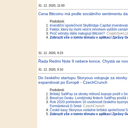
31. 12. 2020, 11:00
Cena Bitcoinu má podle sociálního sentimentu dalš
Podobné:
Investiční společnost SkyBridge Capital investoval
Faktor, který by mohl vést k mnohem vyšším cenám
Proč velryby stále nakupují Bitcoin?
CryptoSvet.cz
Zobrazit vše o tomto tématu v aplikaci Zprávy G
31. 12. 2020, 9:23
Řada Redmi Note 9 nebere konce. Chystá se nový
31. 12. 2020, 9:10
Do českého startupu Storyous vstupuje za stovky m
expandovat po Evropě - CzechCrunch
Podobné:
Britský SaltPay za stovky milionů kupuje podíl v 
Brexit po česku. Londýnský fintech SaltPay posílá 
Rok 2020 pohledem 10 osobností českého byznysu.
Formánková či Smid
CzechCrunch
České kasy Storyous ovládne britská společnost S
Zobrazit vše o tomto tématu v aplikaci Zprávy G