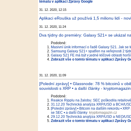
tématu v aplikaci Zprávy Google
31. 12. 2020, 12:15
Aplikaci eRouška už používá 1,5 milionu lidí - nov
31. 12. 2020, 11:24
Dva týdny do premiéry: Galaxy S21+ se ukázal n
Podobné:
Masivní únik informací o řadě Galaxy S21. Jak se t
Samsung Galaxy S21+ spatřen na veřejnosti 2 týd
Galaxy S21 FE má být v jedné klíčové oblasti horší
Zobrazit vše o tomto tématu v aplikaci Zprávy G
31. 12. 2020, 11:09
[Polední zprávy] • Glassnode: 78 % bitcoinů v ob
souvislosti s XRP • a další články - kryptomagazin
Podobné:
Reakce Ripplu na žalobu: SEC poškodila retailov
31.12.20 Technická analýza XRP/USD a BCH/USD –
[Polední zprávy] • Bitcoin na dalším rekordu • XR
se SEC • a další články
kryptomagazin.cz
29.12.20 Technická analýza XRP/USD a NEO/USD –
Zobrazit vše o tomto tématu v aplikaci Zprávy G