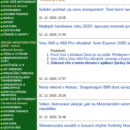
P2P SÍTĚ BITTORRENT
všeobecná témata:
Solidní počítač za cenu komponent: Test herní s
EKONOMIKA
OSOBNÍ FINANCE
31. 12. 2020, 19:05
PRÁVO
SPORT
Nejlepší hardware roku 2020: spousta novinek pro
KULTURA
CESTOVÁNÍ
ČÍNSKÉ E-SHOPY
31. 12. 2020, 17:45
Vivo X60 a X60 Pro oficiálně: 5nm Exynos 1080 
ARCHÍV MONITOROVÁNÍ
(2005 - letos):
odborná témata:
Podobné:
VĚDA A VÝZKUM
První Vivo s foťákem Zeiss je na světě. Přivítejme
MIKROSKOPICKÝ
Vivo X60 a Vivo X60 Pro oficiálně, novinky s Exy
SVĚT
Zobrazit vše o tomto tématu v aplikaci Zprávy G
POČÍTAČE A IT
OS ANDROID
PROHLÍŽEČ FIREFOX
POŠTOVNÍ KLIENT
31. 12. 2020, 17:07
THUNDERBIRD
OPENOFFICE A
Nový rekord v Antutu. Snapdragon 888 dost výraz
LIBREOFFICE
ENCYKLOPEDIE
WIKIPEDIA
31. 12. 2020, 16:26
P2P SÍTĚ BITTORRENT
všeobecná témata:
Video: Astronaut ukázal, jak na Mezinárodní vesm
EKONOMIKA
republika
OSOBNÍ FINANCE
PRÁVO
31. 12. 2020, 15:46
SPORT
KULTURA
Silvestrovská soutěž o luxusní chytré hodinky H
CESTOVÁNÍ