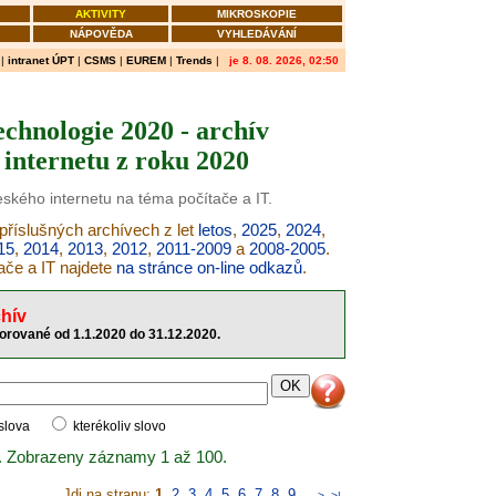
AKTIVITY
MIKROSKOPIE
NÁPOVĚDA
VYHLEDÁVÁNÍ
|
intranet ÚPT
|
CSMS
|
EUREM
|
Trends
|
je 8. 08. 2026, 02:50
echnologie 2020 - archív
internetu z roku 2020
eského internetu na téma počítače a IT.
 příslušných archívech z let
letos
,
2025
,
2024
,
15
,
2014
,
2013
,
2012
,
2011-2009
a
2008-2005
.
ače a IT najdete
na stránce on-line odkazů
.
hív
torované od 1.1.2020 do 31.12.2020.
 slova
kterékoliv slovo
. Zobrazeny záznamy 1 až 100.
Jdi na stranu:
1
,
2
,
3
,
4
,
5
,
6
,
7
,
8
,
9
..
>
>|