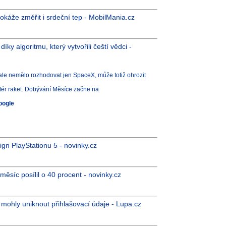
okáže změřit i srdeční tep - MobilMania.cz
ky algoritmu, který vytvořili čeští vědci -
y ale nemělo rozhodovat jen SpaceX, může totiž ohrozit
tér raket. Dobývání Měsíce začne na
oogle
gn PlayStationu 5 - novinky.cz
měsíc posílil o 40 procent - novinky.cz
 mohly uniknout přihlašovací údaje - Lupa.cz