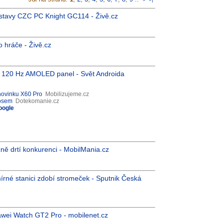
estavy CZC PC Knight GC114 - Živě.cz
 hráče - Živě.cz
a 120 Hz AMOLED panel - Svět Androida
 novinku X60 Pro
Mobilizujeme.cz
nosem
Dotekomanie.cz
oogle
ně drtí konkurenci - MobilMania.cz
írné stanici zdobí stromeček - Sputnik Česká
uawei Watch GT2 Pro - mobilenet.cz