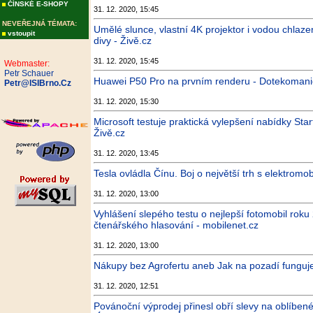
ČÍNSKÉ E-SHOPY
31. 12. 2020, 15:45
NEVEŘEJNÁ TÉMATA:
Umělé slunce, vlastní 4K projektor i vodou chlaze
vstoupit
divy - Živě.cz
31. 12. 2020, 15:45
Webmaster:
Petr Schauer
Huawei P50 Pro na prvním renderu - Dotekomani
Petr@ISIBrno.Cz
31. 12. 2020, 15:30
Microsoft testuje praktická vylepšení nabídky Sta
Živě.cz
31. 12. 2020, 13:45
Tesla ovládla Čínu. Boj o největší trh s elektromob
31. 12. 2020, 13:00
Vyhlášení slepého testu o nejlepší fotomobil roku
čtenářského hlasování - mobilenet.cz
31. 12. 2020, 13:00
Nákupy bez Agrofertu aneb Jak na pozadí funguje
31. 12. 2020, 12:51
Povánoční výprodej přinesl obří slevy na oblíben