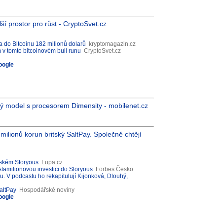
í prostor pro růst - CryptoSvet.cz
a do Bitcoinu 182 milionů dolarů
kryptomagazin.cz
 v tomto bitcoinovém bull runu
CryptoSvet.cz
oogle
 model s procesorem Dimensity - mobilenet.cz
ilionů korun britský SaltPay. Společně chtějí
českém Storyous
Lupa.cz
stamilionovou investici do Storyous
Forbes Česko
 V podcastu ho rekapitulují Kijonková, Dlouhý,
altPay
Hospodářské noviny
oogle