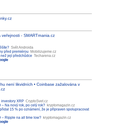
inky.cz
a veřejnosti - SMARTmania.cz
ěšíte?
Svět Androida
ny před premiérou
Mobilizujeme.cz
 než její předchůdce
Techarena.cz
oogle
ěhu není likvidních • Coinbase zažalována v
.cz
é investory XRP
CryptoSvet.cz
 Na nový rok, po celý rok?
kryptomagazin.cz
P přidal 15 % po oznámení, že je připraven spolupracovat
 Ripple na all time low?
kryptomagazin.cz
oogle