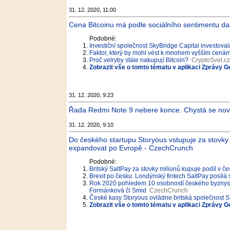
31. 12. 2020, 11:00
Cena Bitcoinu má podle sociálního sentimentu dalš
Podobné:
Investiční společnost SkyBridge Capital investoval
Faktor, který by mohl vést k mnohem vyšším cenám
Proč velryby stále nakupují Bitcoin?
CryptoSvet.cz
Zobrazit vše o tomto tématu v aplikaci Zprávy G
31. 12. 2020, 9:23
Řada Redmi Note 9 nebere konce. Chystá se nový
31. 12. 2020, 9:10
Do českého startupu Storyous vstupuje za stovky m
expandovat po Evropě - CzechCrunch
Podobné:
Britský SaltPay za stovky milionů kupuje podíl v 
Brexit po česku. Londýnský fintech SaltPay posílá 
Rok 2020 pohledem 10 osobností českého byznysu.
Formánková či Smid
CzechCrunch
České kasy Storyous ovládne britská společnost S
Zobrazit vše o tomto tématu v aplikaci Zprávy G