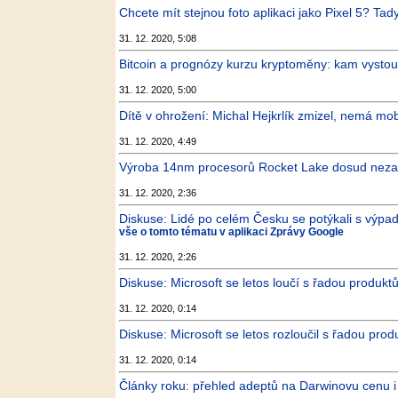
Chcete mít stejnou foto aplikaci jako Pixel 5? Tady
31. 12. 2020, 5:08
Bitcoin a prognózy kurzu kryptoměny: kam vysto
31. 12. 2020, 5:00
Dítě v ohrožení: Michal Hejkrlík zmizel, nemá mobi
31. 12. 2020, 4:49
Výroba 14nm procesorů Rocket Lake dosud nezača
31. 12. 2020, 2:36
Diskuse: Lidé po celém Česku se potýkali s výpad
vše o tomto tématu v aplikaci Zprávy Google
31. 12. 2020, 2:26
Diskuse: Microsoft se letos loučí s řadou produk
31. 12. 2020, 0:14
Diskuse: Microsoft se letos rozloučil s řadou pro
31. 12. 2020, 0:14
Články roku: přehled adeptů na Darwinovu cenu i 