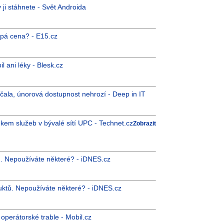
 ji stáhnete - Svět Androida
upá cena? - E15.cz
l ani léky - Blesk.cz
la, únorová dostupnost nehrozí - Deep in IT
kem služeb v bývalé sítí UPC - Technet.cz
Zobrazit
tů. Nepoužíváte některé? - iDNES.cz
duktů. Nepoužíváte některé? - iDNES.cz
operátorské trable - Mobil.cz