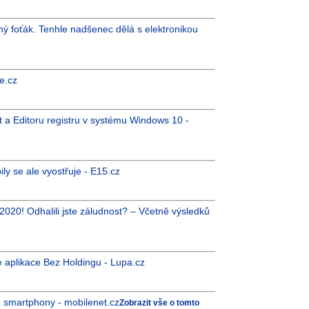
ný foťák. Tenhle nadšenec dělá s elektronikou
e.cz
rt a Editoru registru v systému Windows 10 -
ily se ale vyostřuje - E15.cz
 2020! Odhalili jste záludnost? – Včetně výsledků
 aplikace Bez Holdingu - Lupa.cz
é smartphony - mobilenet.cz
Zobrazit vše o tomto