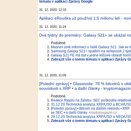
tématu v aplikaci Zprávy Google
31. 12. 2020, 12:15
Aplikaci eRouška už používá 1,5 milionu lidí - nov
31. 12. 2020, 11:24
Dva týdny do premiéry: Galaxy S21+ se ukázal n
Podobné:
Masivní únik informací o řadě Galaxy S21. Jak se t
Samsung Galaxy S21+ spatřen na veřejnosti 2 týd
Galaxy S21 FE má být v jedné klíčové oblasti horší
Zobrazit vše o tomto tématu v aplikaci Zprávy G
31. 12. 2020, 11:09
[Polední zprávy] • Glassnode: 78 % bitcoinů v ob
souvislosti s XRP • a další články - kryptomagazin
Podobné:
Reakce Ripplu na žalobu: SEC poškodila retailov
31.12.20 Technická analýza XRP/USD a BCH/USD –
[Polední zprávy] • Bitcoin na dalším rekordu • XR
se SEC • a další články
kryptomagazin.cz
29.12.20 Technická analýza XRP/USD a NEO/USD –
Zobrazit vše o tomto tématu v aplikaci Zprávy G