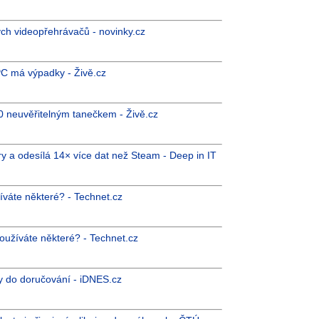
ých videopřehrávačů - novinky.cz
PC má výpadky - Živě.cz
0 neuvěřitelným tanečkem - Živě.cz
 a odesílá 14× více dat než Steam - Deep in IT
íváte některé? - Technet.cz
používáte některé? - Technet.cz
ny do doručování - iDNES.cz