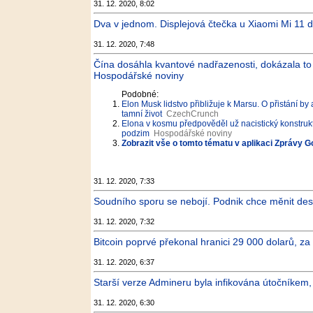
31. 12. 2020, 8:02
Dva v jednom. Displejová čtečka u Xiaomi Mi 11 d
31. 12. 2020, 7:48
Čína dosáhla kvantové nadřazenosti, dokázala to dí
Hospodářské noviny
Podobné:
Elon Musk lidstvo přibližuje k Marsu. O přistání b
tamní život
CzechCrunch
Elona v kosmu předpověděl už nacistický konstruk
podzim
Hospodářské noviny
Zobrazit vše o tomto tématu v aplikaci Zprávy G
31. 12. 2020, 7:33
Soudního sporu se nebojí. Podnik chce měnit desi
31. 12. 2020, 7:32
Bitcoin poprvé překonal hranici 29 000 dolarů, za 
31. 12. 2020, 6:37
Starší verze Admineru byla infikována útočníkem,
31. 12. 2020, 6:30