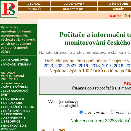
VÝCHOZÍ
CO JE NOVÉ?
O MÉ OSOBĚ
PARTNEŘI
ODKAZY V ÚPT
ARCHÍV
Ostatní:
ÚPT
Vyberte si z
následujících témat
Počítače a informační t
monitorování. Na
výchozí stránku mých
monitorování českého 
aktivit se dostanete
volbou 'O úroveň
výše':
Na této stránce je archív monitorování článků z č
Další články na téma počítače a IT najdete v
O ÚROVEŇ VÝŠE
VÝCHOZÍ STRÁNKA
2023
,
2022
,
2021
,
2019
,
2018
,
2017
,
2016
,
20
Nejaktuálnějších 100 článků na téma počít
AKTUÁLNÍ
MONITOROVÁNÍ
INTERNETU
Arc
odborná témata:
VĚDA A VÝZKUM
Články z oblasti počítačů a IT moni
MIKROSKOPICKÝ
SVĚT
POČÍTAČE A IT
Vybrat jen odkazy
OS ANDROID
obsahující:
PROHLÍŽEČ FIREFOX
POŠTOVNÍ KLIENT
přesný výraz
všechna
THUNDERBIRD
OPENOFFICE A
Nalezeno celkem 24293 článků
LIBREOFFICE
ENCYKLOPEDIE
WIKIPEDIA
Strana
1
z
243