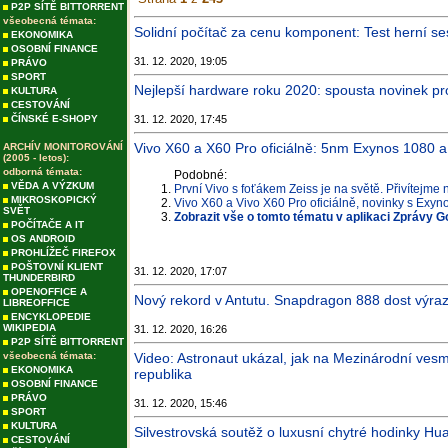
P2P SÍTĚ BITTORRENT
všeobecná témata:
Solidní počítač za cenu komponent: Test herní s
EKONOMIKA
OSOBNÍ FINANCE
31. 12. 2020, 19:05
PRÁVO
SPORT
Nejlepší hardware roku 2020: spousta novinek pro
KULTURA
CESTOVÁNÍ
ČÍNSKÉ E-SHOPY
31. 12. 2020, 17:45
Vivo X60 a X60 Pro oficiálně: 5nm Exynos 1080 
ARCHÍV MONITOROVÁNÍ
(2005 - letos):
odborná témata:
Podobné:
VĚDA A VÝZKUM
První Vivo s foťákem Zeiss je na světě. Přivítejme
MIKROSKOPICKÝ
Vivo X60 a Vivo X60 Pro oficiálně, novinky s Exy
SVĚT
Zobrazit vše o tomto tématu v aplikaci Zprávy G
POČÍTAČE A IT
OS ANDROID
PROHLÍŽEČ FIREFOX
POŠTOVNÍ KLIENT
31. 12. 2020, 17:07
THUNDERBIRD
OPENOFFICE A
Nový rekord v Antutu. Snapdragon 888 dost výraz
LIBREOFFICE
ENCYKLOPEDIE
WIKIPEDIA
31. 12. 2020, 16:26
P2P SÍTĚ BITTORRENT
všeobecná témata:
Video: Astronaut ukázal, jak na Mezinárodní vesm
EKONOMIKA
republika
OSOBNÍ FINANCE
PRÁVO
31. 12. 2020, 15:46
SPORT
KULTURA
Silvestrovská soutěž o luxusní chytré hodinky H
CESTOVÁNÍ