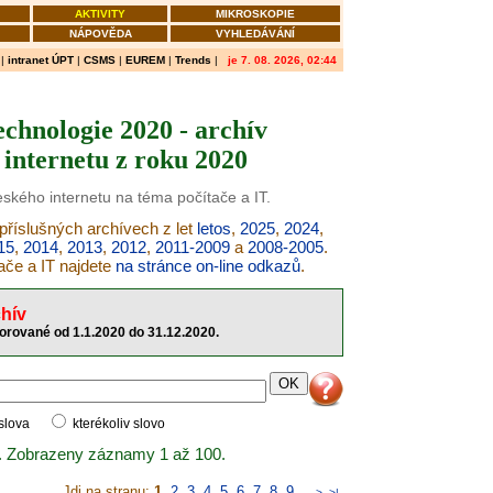
AKTIVITY
MIKROSKOPIE
NÁPOVĚDA
VYHLEDÁVÁNÍ
|
intranet ÚPT
|
CSMS
|
EUREM
|
Trends
|
je 7. 08. 2026, 02:44
echnologie 2020 - archív
internetu z roku 2020
eského internetu na téma počítače a IT.
 příslušných archívech z let
letos
,
2025
,
2024
,
15
,
2014
,
2013
,
2012
,
2011-2009
a
2008-2005
.
ače a IT najdete
na stránce on-line odkazů
.
hív
torované od 1.1.2020 do 31.12.2020.
 slova
kterékoliv slovo
. Zobrazeny záznamy 1 až 100.
Jdi na stranu:
1
,
2
,
3
,
4
,
5
,
6
,
7
,
8
,
9
..
>
>|