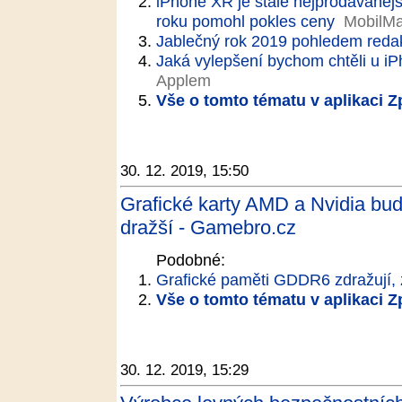
iPhone XR je stále nejprodávanějš
roku pomohl pokles ceny
MobilMa
Jablečný rok 2019 pohledem reda
Jaká vylepšení bychom chtěli u iPh
Applem
Vše o tomto tématu v aplikaci 
30. 12. 2019, 15:50
Grafické karty AMD a Nvidia budo
dražší - Gamebro.cz
Podobné:
Grafické paměti GDDR6 zdražují, z
Vše o tomto tématu v aplikaci 
30. 12. 2019, 15:29