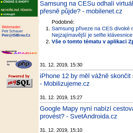
Samsung na CESu odhalí virtuáln
ČÍNSKÉ E-SHOPY
přesně půjde? - mobilenet.cz
NEVEŘEJNÁ TÉMATA:
vstoupit
Podobné:
Webmaster:
Samsung přiveze na CES divoké ná
Petr Schauer
Nejzajímavější je selfie klávesnice
Petr@ISIBrno.Cz
Vše o tomto tématu v aplikaci 
31. 12. 2019, 15:30
iPhone 12 by měl vážně skončit s
- Mobilizujeme.cz
31. 12. 2019, 15:27
Google Mapy nyní nabízí cestová
provést? - SvetAndroida.cz
31. 12. 2019, 15:10