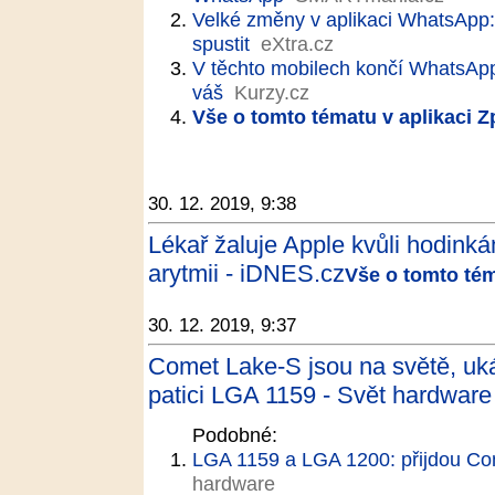
Velké změny v aplikaci WhatsApp
spustit
eXtra.cz
V těchto mobilech končí WhatsApp.
váš
Kurzy.cz
Vše o tomto tématu v aplikaci 
30. 12. 2019, 9:38
Lékař žaluje Apple kvůli hodinká
arytmii - iDNES.cz
Vše o tomto tém
30. 12. 2019, 9:37
Comet Lake-S jsou na světě, uká
patici LGA 1159 - Svět hardware
Podobné:
LGA 1159 a LGA 1200: přijdou Co
hardware