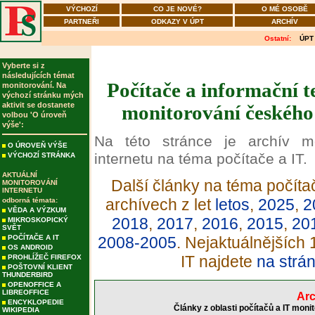
VÝCHOZÍ
CO JE NOVÉ?
O MÉ OSOBĚ
PARTNEŘI
ODKAZY V ÚPT
ARCHÍV
Ostatní:
ÚPT
Vyberte si z
následujících témat
Počítače a informační t
monitorování. Na
výchozí stránku mých
aktivit se dostanete
monitorování českého 
volbou 'O úroveň
výše':
Na této stránce je archív m
O ÚROVEŇ VÝŠE
internetu na téma počítače a IT.
VÝCHOZÍ STRÁNKA
AKTUÁLNÍ
Další články na téma počítač
MONITOROVÁNÍ
INTERNETU
archívech z let
letos
,
2025
,
2
odborná témata:
VĚDA A VÝZKUM
2018
,
2017
,
2016
,
2015
,
20
MIKROSKOPICKÝ
SVĚT
POČÍTAČE A IT
2008-2005
. Nejaktuálnějších
OS ANDROID
IT najdete
na strá
PROHLÍŽEČ FIREFOX
POŠTOVNÍ KLIENT
THUNDERBIRD
OPENOFFICE A
LIBREOFFICE
Arc
ENCYKLOPEDIE
Články z oblasti počítačů a IT moni
WIKIPEDIA