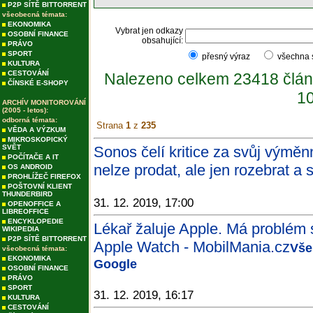
P2P SÍTĚ BITTORRENT
všeobecná témata:
EKONOMIKA
Vybrat jen odkazy
OSOBNÍ FINANCE
obsahující:
PRÁVO
SPORT
přesný výraz
všechna
KULTURA
CESTOVÁNÍ
Nalezeno celkem 23418 člán
ČÍNSKÉ E-SHOPY
10
ARCHÍV MONITOROVÁNÍ
(2005 - letos):
odborná témata:
Strana
1
z
235
VĚDA A VÝZKUM
MIKROSKOPICKÝ
SVĚT
Sonos čelí kritice za svůj výmě
POČÍTAČE A IT
nelze prodat, ale jen rozebrat a 
OS ANDROID
PROHLÍŽEČ FIREFOX
POŠTOVNÍ KLIENT
THUNDERBIRD
31. 12. 2019, 17:00
OPENOFFICE A
LIBREOFFICE
ENCYKLOPEDIE
Lékař žaluje Apple. Má problém s
WIKIPEDIA
P2P SÍTĚ BITTORRENT
Apple Watch - MobilMania.cz
Vše
všeobecná témata:
EKONOMIKA
Google
OSOBNÍ FINANCE
PRÁVO
SPORT
31. 12. 2019, 16:17
KULTURA
CESTOVÁNÍ