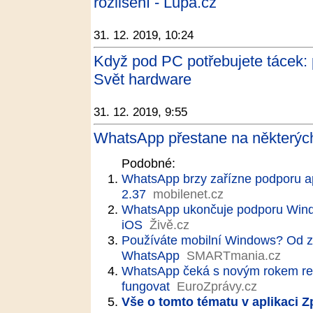
rozlišení - Lupa.cz
31. 12. 2019, 10:24
Když pod PC potřebujete tácek: 
Svět hardware
31. 12. 2019, 9:55
WhatsApp přestane na některých
Podobné:
WhatsApp brzy zařízne podporu ap
2.37
mobilenet.cz
WhatsApp ukončuje podporu Windo
iOS
Živě.cz
Používáte mobilní Windows? Od z
WhatsApp
SMARTmania.cz
WhatsApp čeká s novým rokem re
fungovat
EuroZprávy.cz
Vše o tomto tématu v aplikaci 