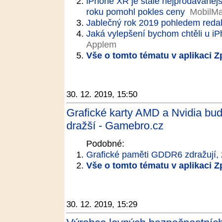
iPhone XR je stále nejprodávanějš
roku pomohl pokles ceny
MobilMa
Jablečný rok 2019 pohledem reda
Jaká vylepšení bychom chtěli u iPh
Applem
Vše o tomto tématu v aplikaci 
30. 12. 2019, 15:50
Grafické karty AMD a Nvidia budo
dražší - Gamebro.cz
Podobné:
Grafické paměti GDDR6 zdražují, z
Vše o tomto tématu v aplikaci 
30. 12. 2019, 15:29