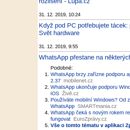
rozlišení - Lupa.cz
31. 12. 2019, 10:24
Když pod PC potřebujete tácek: 
Svět hardware
31. 12. 2019, 9:55
WhatsApp přestane na některých
Podobné:
WhatsApp brzy zařízne podporu ap
2.37
mobilenet.cz
WhatsApp ukončuje podporu Windo
iOS
Živě.cz
Používáte mobilní Windows? Od z
WhatsApp
SMARTmania.cz
WhatsApp čeká s novým rokem re
fungovat
EuroZprávy.cz
Vše o tomto tématu v aplikaci 