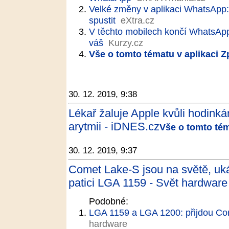
Velké změny v aplikaci WhatsApp
spustit
eXtra.cz
V těchto mobilech končí WhatsApp.
váš
Kurzy.cz
Vše o tomto tématu v aplikaci 
30. 12. 2019, 9:38
Lékař žaluje Apple kvůli hodinká
arytmii - iDNES.cz
Vše o tomto tém
30. 12. 2019, 9:37
Comet Lake-S jsou na světě, uká
patici LGA 1159 - Svět hardware
Podobné:
LGA 1159 a LGA 1200: přijdou Co
hardware