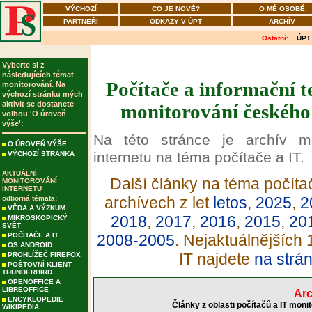
VÝCHOZÍ
CO JE NOVÉ?
O MÉ OSOBĚ
PARTNEŘI
ODKAZY V ÚPT
ARCHÍV
Ostatní:
ÚPT
Vyberte si z
následujících témat
Počítače a informační t
monitorování. Na
výchozí stránku mých
aktivit se dostanete
monitorování českého 
volbou 'O úroveň
výše':
Na této stránce je archív m
O ÚROVEŇ VÝŠE
internetu na téma počítače a IT.
VÝCHOZÍ STRÁNKA
AKTUÁLNÍ
Další články na téma počítač
MONITOROVÁNÍ
INTERNETU
archívech z let
letos
,
2025
,
2
odborná témata:
VĚDA A VÝZKUM
2018
,
2017
,
2016
,
2015
,
20
MIKROSKOPICKÝ
SVĚT
POČÍTAČE A IT
2008-2005
. Nejaktuálnějších
OS ANDROID
IT najdete
na strá
PROHLÍŽEČ FIREFOX
POŠTOVNÍ KLIENT
THUNDERBIRD
OPENOFFICE A
LIBREOFFICE
Arc
ENCYKLOPEDIE
Články z oblasti počítačů a IT moni
WIKIPEDIA