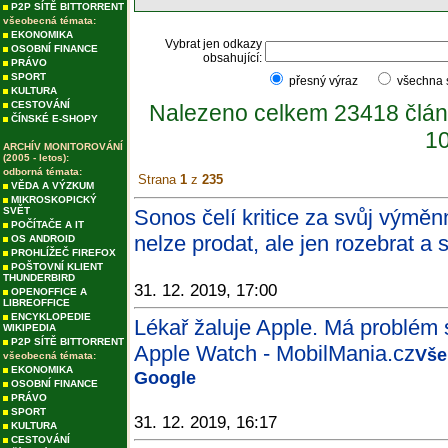
P2P SÍTĚ BITTORRENT
všeobecná témata:
EKONOMIKA
Vybrat jen odkazy
OSOBNÍ FINANCE
obsahující:
PRÁVO
SPORT
přesný výraz
všechna
KULTURA
CESTOVÁNÍ
Nalezeno celkem 23418 člán
ČÍNSKÉ E-SHOPY
10
ARCHÍV MONITOROVÁNÍ
(2005 - letos):
odborná témata:
Strana
1
z
235
VĚDA A VÝZKUM
MIKROSKOPICKÝ
SVĚT
Sonos čelí kritice za svůj výmě
POČÍTAČE A IT
nelze prodat, ale jen rozebrat a 
OS ANDROID
PROHLÍŽEČ FIREFOX
POŠTOVNÍ KLIENT
THUNDERBIRD
31. 12. 2019, 17:00
OPENOFFICE A
LIBREOFFICE
ENCYKLOPEDIE
Lékař žaluje Apple. Má problém s
WIKIPEDIA
P2P SÍTĚ BITTORRENT
Apple Watch - MobilMania.cz
Vše
všeobecná témata:
EKONOMIKA
Google
OSOBNÍ FINANCE
PRÁVO
SPORT
31. 12. 2019, 16:17
KULTURA
CESTOVÁNÍ