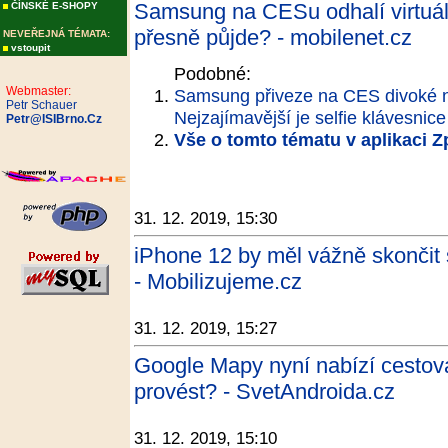
Samsung na CESu odhalí virtuáln
ČÍNSKÉ E-SHOPY
přesně půjde? - mobilenet.cz
NEVEŘEJNÁ TÉMATA:
vstoupit
Podobné:
Webmaster:
Samsung přiveze na CES divoké ná
Petr Schauer
Nejzajímavější je selfie klávesnice
Petr@ISIBrno.Cz
Vše o tomto tématu v aplikaci 
31. 12. 2019, 15:30
iPhone 12 by měl vážně skončit s
- Mobilizujeme.cz
31. 12. 2019, 15:27
Google Mapy nyní nabízí cestová
provést? - SvetAndroida.cz
31. 12. 2019, 15:10