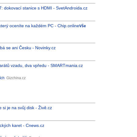
7: dokovací stanice s HDMI - SvetAndroida.cz
který oceníte na každém PC - Chip.online
Vše
bá se ani Česku - Novinky.cz
parátů vzadu, dva vpředu - SMARTmania.cz
ích
Gizchina.cz
si je na svůj disk - Živě.cz
ických karet - Cnews.cz