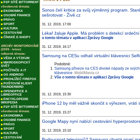
P2P SÍTĚ BITTORRENT
všeobecná témata:
Sonos čelí kritice za svůj výměnný program. Staré
EKONOMIKA
sešrotovat - Živě.cz
OSOBNÍ FINANCE
PRÁVO
SPORT
31. 12. 2019, 17:00
KULTURA
Lékař žaluje Apple. Má problém s detekcí srdeční
CESTOVÁNÍ
ČÍNSKÉ E-SHOPY
o tomto tématu v aplikaci Zprávy Google
ARCHÍV MONITOROVÁNÍ
31. 12. 2019, 16:17
(2005 - letos):
odborná témata:
Samsung na CESu odhalí virtuální klávesnici Self
VĚDA A VÝZKUM
MIKROSKOPICKÝ
Podobné:
SVĚT
Samsung přiveze na CES divoké nápady ze svých la
POČÍTAČE A IT
klávesnice
MobilMania.cz
OS ANDROID
Vše o tomto tématu v aplikaci Zprávy Google
PROHLÍŽEČ FIREFOX
POŠTOVNÍ KLIENT
THUNDERBIRD
OPENOFFICE A
31. 12. 2019, 15:30
LIBREOFFICE
ENCYKLOPEDIE
WIKIPEDIA
iPhone 12 by měl vážně skončit s výřezem, vrátí s
P2P SÍTĚ BITTORRENT
všeobecná témata:
31. 12. 2019, 15:27
EKONOMIKA
OSOBNÍ FINANCE
Google Mapy nyní nabízí cestování hyperprostore
PRÁVO
SPORT
31. 12. 2019, 15:10
KULTURA
CESTOVÁNÍ
Budoucnost televizorů? Samsung chystá první 