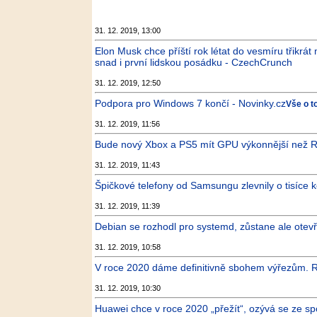
31. 12. 2019, 13:00
Elon Musk chce příští rok létat do vesmíru třikrát
snad i první lidskou posádku - CzechCrunch
31. 12. 2019, 12:50
Podpora pro Windows 7 končí - Novinky.cz
Vše o t
31. 12. 2019, 11:56
Bude nový Xbox a PS5 mít GPU výkonnější než R
31. 12. 2019, 11:43
Špičkové telefony od Samsungu zlevnily o tisíce k
31. 12. 2019, 11:39
Debian se rozhodl pro systemd, zůstane ale otevř
31. 12. 2019, 10:58
V roce 2020 dáme definitivně sbohem výřezům. Re
31. 12. 2019, 10:30
Huawei chce v roce 2020 „přežít“, ozývá se ze sp