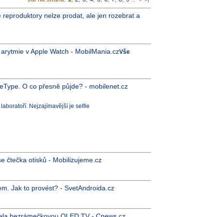
 reproduktory nelze prodat, ale jen rozebrat a
 arytmie v Apple Watch - MobilMania.cz
Vše
ieType. O co přesně půjde? - mobilenet.cz
boratoří. Nejzajímavější je selfie
e čtečka otisků - Mobilizujeme.cz
m. Jak to provést? - SvetAndroida.cz
zcela bezrámečkovou QLED TV - Cnews.cz