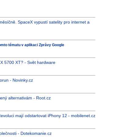
 měsíčně. SpaceX vypustí satelity pro internet a
omto tématu v aplikaci Zprávy Google
X 5700 XT? - Svět hardware
orun - Novinky.cz
ený alternativám - Root.cz
voluci mají odstartovat iPhony 12 - mobilenet.cz
olečnosti - Dotekomanie.cz