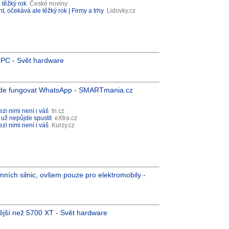
 těžký rok
České noviny
t, očekává ale těžký rok | Firmy a trhy
Lidovky.cz
IPC - Svět hardware
ude fungovat WhatsApp - SMARTmania.cz
zi nimi není i váš
tn.cz
už nepůjde spustit
eXtra.cz
zi nimi není i váš
Kurzy.cz
ích silnic, ovšem pouze pro elektromobily -
jší než 5700 XT - Svět hardware