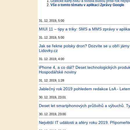
Grafické karty AMD a Nvidia budou příští rok nejsp
Vše o tomto tématu v aplikaci Zprávy Google
31. 12. 2019, 5:00
MIUI 11 – tipy a triky: SMS a MMS zprávy v aplik
31. 12. 2019, 5:00
Jak se řekne polsky dron? Dozvíte se u obří jámy 
Lidovky.cz
31. 12. 2019, 4:00
iPhone 4, a co dál? Deset technologických produktů
Hospodářské noviny
31. 12. 2019, 1:28
Jablečný rok 2019 pohledem redakce LsA - Let
30. 12. 2019, 23:01
Deset let smartphonových průšvihů a výbuchů. Tyt
30. 12. 2019, 23:00
Největší IT události a aféry roku 2019. Připomeňte