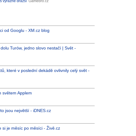
íš výrazně dražší
Gamebro.cz
aci od Googlu - XM.cz blog
dolu Turów, jedno slovo nestačí | Svět -
, které v poslední dekádě ovlivnily celý svět -
em světem Applem
o jsou největší - iDNES.cz
 si je měsíc po měsíci - Živě.cz