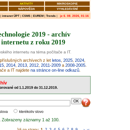
AKTIVITY
MIKROSKOPIE
NÁPOVĚDA
VYHLEDÁVÁNÍ
|
intranet ÚPT
|
CSMS
|
EUREM
|
Trends
|
je 6. 08. 2026, 01:16
echnologie 2019 - archív
internetu z roku 2019
eského internetu na téma počítače a IT.
 příslušných archívech z let
letos
,
2025
,
2024
,
15
,
2014
,
2013
,
2012
,
2011-2009
a
2008-2005
.
ače a IT najdete
na stránce on-line odkazů
.
hív
torované od 1.1.2019 do 31.12.2019.
 slova
kterékoliv slovo
. Zobrazeny záznamy 1 až 100.
Jdi na stranu:
1
,
2
,
3
,
4
,
5
,
6
,
7
,
8
,
9
..
>
>|