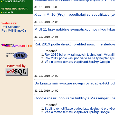
ČÍNSKÉ E-SHOPY
31. 12. 2019, 15:03
NEVEŘEJNÁ TÉMATA:
vstoupit
Xiaomi Mi 10 (Pro) – poodhalují se specifikace [
31. 12. 2019, 14:08
Webmaster:
Petr Schauer
MIUI 11 brzy nabídne sympatickou novinkou týkaj
Petr@ISIBrno.Cz
31. 12. 2019, 14:05
Rok 2019 podle diváků: přehled našich nejsledova
Podobné:
Rok 2019 byl plný zajímavých technologií. Vybrali
Rok 2019 podle vás: podívejte se na ty nejčtenější
Vše o tomto tématu v aplikaci Zprávy Google
31. 12. 2019, 14:00
Do Linuxu míří výrazně novější ovladač exFAT o
31. 12. 2019, 14:00
Google rozšíří populární bubliny z Messengeru n
Podobné:
Bublinové notifikace budou brzy dostupné pro vše
Vše o tomto tématu v aplikaci Zprávy Google