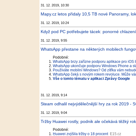
31. 12. 2019, 10:30
Mapy.cz letos přidaly 10,5 TB nové Panoramy, lokal
31. 12. 2019, 10:24
Když pod PC potřebujete tácek: ponorné chlazení
31. 12. 2019, 9:55
WhatsApp přestane na některých mobilech fungov
Podobné:
WhatsApp brzy zařízne podporu aplikace pro iOS 8
WhatsApp ukončuje podporu Windows Phone a star
Používáte mobilní Windows? Od zítřka vám nebu
WhatsApp čeká s novým rokem revoluce. Může vám
Vše o tomto tématu v aplikaci Zprávy Google
31. 12. 2019, 9:14
Steam odhalil nejvýdělečnější hry za rok 2019 - 
31. 12. 2019, 9:04
Tržby Huawei rostly, podnik ale očekává těžký rok
Podobné:
Huawei zvýšila tržby o 18 procent
E15.cz