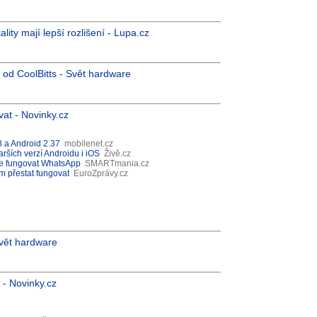
ity mají lepší rozlišení - Lupa.cz
 od CoolBitts - Svět hardware
at - Novinky.cz
 a Android 2.37
mobilenet.cz
ších verzí Androidu i iOS
Živě.cz
de fungovat WhatsApp
SMARTmania.cz
 přestat fungovat
EuroZprávy.cz
Svět hardware
 - Novinky.cz