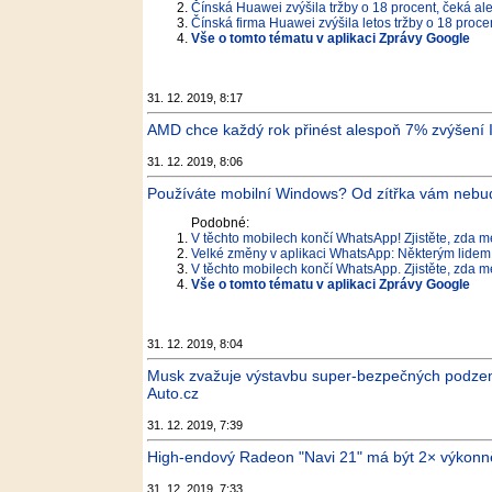
Čínská Huawei zvýšila tržby o 18 procent, čeká ale
Čínská firma Huawei zvýšila letos tržby o 18 procen
Vše o tomto tématu v aplikaci Zprávy Google
31. 12. 2019, 8:17
AMD chce každý rok přinést alespoň 7% zvýšení 
31. 12. 2019, 8:06
Používáte mobilní Windows? Od zítřka vám neb
Podobné:
V těchto mobilech končí WhatsApp! Zjistěte, zda me
Velké změny v aplikaci WhatsApp: Některým lidem 
V těchto mobilech končí WhatsApp. Zjistěte, zda me
Vše o tomto tématu v aplikaci Zprávy Google
31. 12. 2019, 8:04
Musk zvažuje výstavbu super-bezpečných podzemn
Auto.cz
31. 12. 2019, 7:39
High-endový Radeon "Navi 21" má být 2× výkonně
31. 12. 2019, 7:33