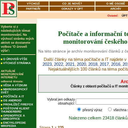
VÝCHOZÍ
CO JE NOVÉ?
O MÉ OSOBĚ
PARTNEŘI
ODKAZY V ÚPT
ARCHÍV
Ostatní:
ÚPT
Vyberte si z
následujících témat
Počítače a informační t
monitorování. Na
výchozí stránku mých
monitorování českého 
aktivit se dostanete
volbou 'O úroveň
výše':
Na této stránce je archív monitorování článků z č
Další články na téma počítače a IT najdete v
O ÚROVEŇ VÝŠE
VÝCHOZÍ STRÁNKA
2023
,
2022
,
2021
,
2020
,
2018
,
2017
,
2016
,
20
Nejaktuálnějších 100 článků na téma počít
AKTUÁLNÍ
MONITOROVÁNÍ
INTERNETU
Arc
odborná témata:
VĚDA A VÝZKUM
Články z oblasti počítačů a IT moni
MIKROSKOPICKÝ
SVĚT
POČÍTAČE A IT
Vybrat jen odkazy
OS ANDROID
obsahující:
PROHLÍŽEČ FIREFOX
POŠTOVNÍ KLIENT
přesný výraz
všechna
THUNDERBIRD
OPENOFFICE A
Nalezeno celkem 23418 článků
LIBREOFFICE
ENCYKLOPEDIE
WIKIPEDIA
Strana
1
z
235