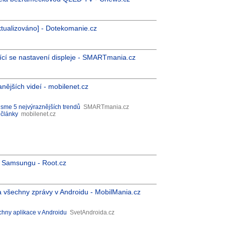
aktualizováno] - Dotekomanie.cz
ící se nastavení displeje - SMARTmania.cz
nějších videí - mobilenet.cz
 jsme 5 nejvýraznějších trendů
SMARTmania.cz
 články
mobilenet.cz
d Samsungu - Root.cz
a všechny zprávy v Androidu - MobilMania.cz
chny aplikace v Androidu
SvetAndroida.cz