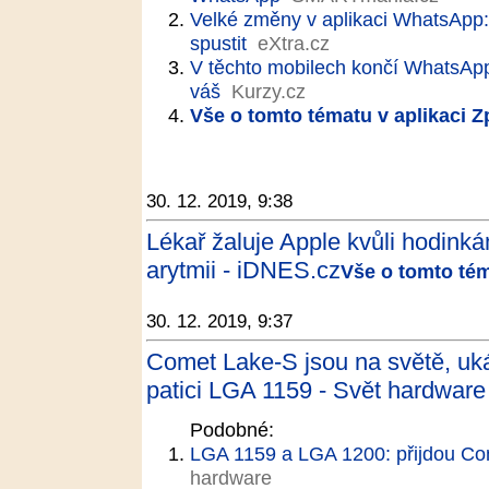
Velké změny v aplikaci WhatsApp
spustit
eXtra.cz
V těchto mobilech končí WhatsApp.
váš
Kurzy.cz
Vše o tomto tématu v aplikaci 
30. 12. 2019, 9:38
Lékař žaluje Apple kvůli hodinká
arytmii - iDNES.cz
Vše o tomto tém
30. 12. 2019, 9:37
Comet Lake-S jsou na světě, uká
patici LGA 1159 - Svět hardware
Podobné:
LGA 1159 a LGA 1200: přijdou Co
hardware