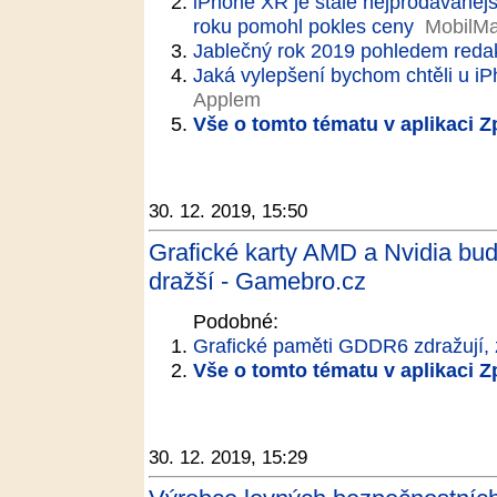
iPhone XR je stále nejprodávanějš
roku pomohl pokles ceny
MobilMa
Jablečný rok 2019 pohledem reda
Jaká vylepšení bychom chtěli u iPh
Applem
Vše o tomto tématu v aplikaci 
30. 12. 2019, 15:50
Grafické karty AMD a Nvidia budo
dražší - Gamebro.cz
Podobné:
Grafické paměti GDDR6 zdražují, z
Vše o tomto tématu v aplikaci 
30. 12. 2019, 15:29