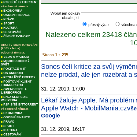
P2P SÍTĚ BITTORRENT
všeobecná témata:
EKONOMIKA
Vybrat jen odkazy
OSOBNÍ FINANCE
obsahující:
PRÁVO
SPORT
přesný výraz
všechna
KULTURA
CESTOVÁNÍ
Nalezeno celkem 23418 člán
ČÍNSKÉ E-SHOPY
10
ARCHÍV MONITOROVÁNÍ
(2005 - letos):
odborná témata:
Strana
1
z
235
VĚDA A VÝZKUM
MIKROSKOPICKÝ
SVĚT
Sonos čelí kritice za svůj výmě
POČÍTAČE A IT
nelze prodat, ale jen rozebrat a 
OS ANDROID
PROHLÍŽEČ FIREFOX
POŠTOVNÍ KLIENT
THUNDERBIRD
31. 12. 2019, 17:00
OPENOFFICE A
LIBREOFFICE
ENCYKLOPEDIE
Lékař žaluje Apple. Má problém s
WIKIPEDIA
P2P SÍTĚ BITTORRENT
Apple Watch - MobilMania.cz
Vše
všeobecná témata:
EKONOMIKA
Google
OSOBNÍ FINANCE
PRÁVO
SPORT
31. 12. 2019, 16:17
KULTURA
CESTOVÁNÍ