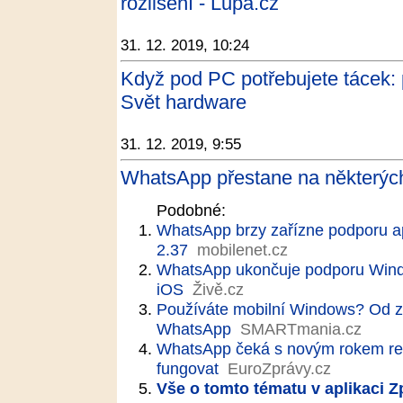
rozlišení - Lupa.cz
31. 12. 2019, 10:24
Když pod PC potřebujete tácek: 
Svět hardware
31. 12. 2019, 9:55
WhatsApp přestane na některých
Podobné:
WhatsApp brzy zařízne podporu ap
2.37
mobilenet.cz
WhatsApp ukončuje podporu Windo
iOS
Živě.cz
Používáte mobilní Windows? Od z
WhatsApp
SMARTmania.cz
WhatsApp čeká s novým rokem re
fungovat
EuroZprávy.cz
Vše o tomto tématu v aplikaci 