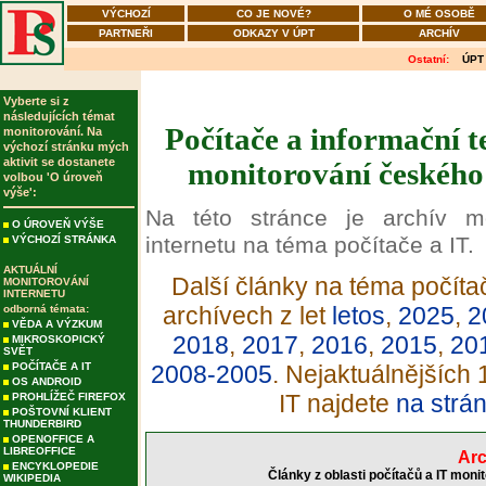
VÝCHOZÍ
CO JE NOVÉ?
O MÉ OSOBĚ
PARTNEŘI
ODKAZY V ÚPT
ARCHÍV
Ostatní:
ÚPT
Vyberte si z
následujících témat
Počítače a informační t
monitorování. Na
výchozí stránku mých
aktivit se dostanete
monitorování českého 
volbou 'O úroveň
výše':
Na této stránce je archív m
O ÚROVEŇ VÝŠE
internetu na téma počítače a IT.
VÝCHOZÍ STRÁNKA
AKTUÁLNÍ
Další články na téma počítač
MONITOROVÁNÍ
INTERNETU
archívech z let
letos
,
2025
,
2
odborná témata:
VĚDA A VÝZKUM
2018
,
2017
,
2016
,
2015
,
20
MIKROSKOPICKÝ
SVĚT
POČÍTAČE A IT
2008-2005
. Nejaktuálnějších
OS ANDROID
IT najdete
na strá
PROHLÍŽEČ FIREFOX
POŠTOVNÍ KLIENT
THUNDERBIRD
OPENOFFICE A
LIBREOFFICE
Arc
ENCYKLOPEDIE
Články z oblasti počítačů a IT moni
WIKIPEDIA