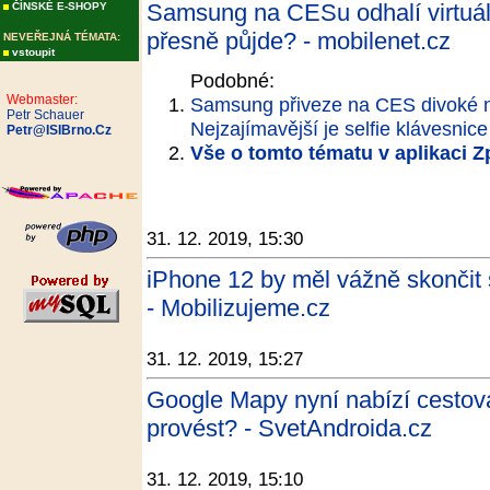
Samsung na CESu odhalí virtuáln
ČÍNSKÉ E-SHOPY
přesně půjde? - mobilenet.cz
NEVEŘEJNÁ TÉMATA:
vstoupit
Podobné:
Webmaster:
Samsung přiveze na CES divoké ná
Petr Schauer
Nejzajímavější je selfie klávesnice
Petr@ISIBrno.Cz
Vše o tomto tématu v aplikaci 
31. 12. 2019, 15:30
iPhone 12 by měl vážně skončit s
- Mobilizujeme.cz
31. 12. 2019, 15:27
Google Mapy nyní nabízí cestová
provést? - SvetAndroida.cz
31. 12. 2019, 15:10