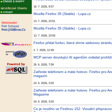
ČÍNSKÉ E-SHOPY
16. 7. 2026, 9:57
NEVEŘEJNÁ TÉMATA:
vstoupit
Mozilla Firefox 35 (Stable) - Lupa.cz
13. 7. 2026, 23:51
Webmaster:
Petr Schauer
Mozilla Firefox 35 (Stable) - Lupa.cz
Petr@ISIBrno.Cz
13. 7. 2026, 23:50
Firefox přidal funkci, která shrne webovou stránk
2. 7. 2026, 12:49
MCP server dovolující AI agentům ovládat prohlíž
26. 6. 2026, 7:59
Zatřeste telefonem a máte hotovo. Firefox pro An
magazín
24. 6. 2026, 3:03
Zatřeste telefonem a máte hotovo. Firefox pro An
Magazine
24. 6. 2026, 3:03
Co je nového ve Firefoxu 152: Vizuální přepraco