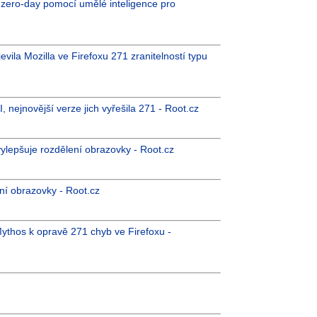
pu zero-day pomocí umělé inteligence pro
vila Mozilla ve Firefoxu 271 zranitelností typu
, nejnovější verze jich vyřešila 271 - Root.cz
vylepšuje rozdělení obrazovky - Root.cz
ení obrazovky - Root.cz
Mythos k opravě 271 chyb ve Firefoxu -