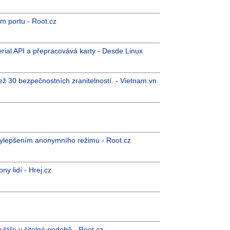
ém portu - Root.cz
rial API a přepracovává karty - Desde Linux
ež 30 bezpečnostních zranitelností. - Vietnam.vn
 vylepšením anonymního režimu - Root.cz
ny lidí - Hrej.cz
uláře v čitelné podobě - Root.cz