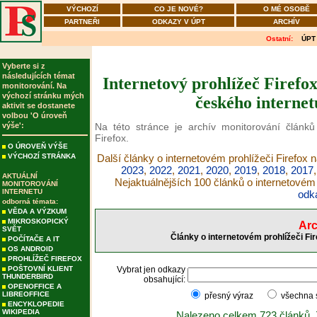
VÝCHOZÍ
CO JE NOVÉ?
O MÉ OSOBĚ
PARTNEŘI
ODKAZY V ÚPT
ARCHÍV
Ostatní:
ÚPT
Vyberte si z
následujících témat
Internetový prohlížeč Firefox
monitorování. Na
výchozí stránku mých
českého internet
aktivit se dostanete
volbou 'O úroveň
výše':
Na této stránce je archív monitorování článků
Firefox.
O ÚROVEŇ VÝŠE
VÝCHOZÍ STRÁNKA
Další články o internetovém prohlížeči Firefox n
2023
,
2022
,
2021
,
2020
,
2019
,
2018
,
2017
AKTUÁLNÍ
Nejaktuálnějších 100 článků o internetovém 
MONITOROVÁNÍ
INTERNETU
odk
odborná témata:
VĚDA A VÝZKUM
MIKROSKOPICKÝ
Arc
SVĚT
Články o internetovém prohlížeči Fi
POČÍTAČE A IT
OS ANDROID
PROHLÍŽEČ FIREFOX
POŠTOVNÍ KLIENT
Vybrat jen odkazy
THUNDERBIRD
obsahující:
OPENOFFICE A
LIBREOFFICE
přesný výraz
všechna
ENCYKLOPEDIE
WIKIPEDIA
Nalezeno celkem 723 článků.