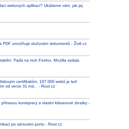
talaci webových aplikací? Ukážeme vám, jak jej
čka PDF umožňuje slučování dokumentů - Živě.cz
bilní. Padá na nich Firefox, Mozilla vydala
4bitovým certifikátům, 107 000 webů je teď
ím od verze 31 má... - Root.cz
přinesou kontejnery a vlastní klávesové zkratky -
nikaci po sériovém portu - Root.cz