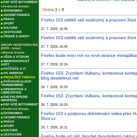
P2P SÍTĚ BITTORRENT
všeobecná témata:
Strana
1
z
8
EKONOMIKA
OSOBNÍ FINANCE
PRÁVO
Firefox 153 oddělí váš soukromý a pracovní život
SPORT
KULTURA
27. 7. 2026, 16:45
CESTOVÁNÍ
ČÍNSKÉ E-SHOPY
Firefox 153 oddělí váš soukromý a pracovní život
ARCHÍV MONITOROVÁNÍ
27. 7. 2026, 16:45
(2005 - letos):
odborná témata:
Firefox bude moci mít na nové stránce miniaplika
VĚDA A VÝZKUM
MIKROSKOPICKÝ
27. 7. 2026, 10:16
SVĚT
POČÍTAČE A IT
Firefox 153: Zrychlení Vulkanu, kontextové konte
OS ANDROID
PROHLÍŽEČ FIREFOX
blog.desdelinux.net
POŠTOVNÍ KLIENT
THUNDERBIRD
26. 7. 2026, 10:20
OPENOFFICE A
LIBREOFFICE
Firefox 153: Zrychlení Vulkanu, kontextové kont
ENCYKLOPEDIE
WIKIPEDIA
P2P SÍTĚ BITTORRENT
26. 7. 2026, 10:20
všeobecná témata:
Firefox 153 s podporou dekódování videa přes Vu
EKONOMIKA
OSOBNÍ FINANCE
Root.cz
PRÁVO
SPORT
20. 7. 2026, 15:31
KULTURA
CESTOVÁNÍ
Firefox bude od září zkoušet dvoutýdenní cyklus 