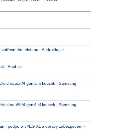
u zatřesením telefonu - Androiduj.cz
eč - Root.cz
droid naučil AI geniální kousek - Samsung
droid naučil AI geniální kousek - Samsung
vání, podpora JPEG XL a opravy zabezpečení -