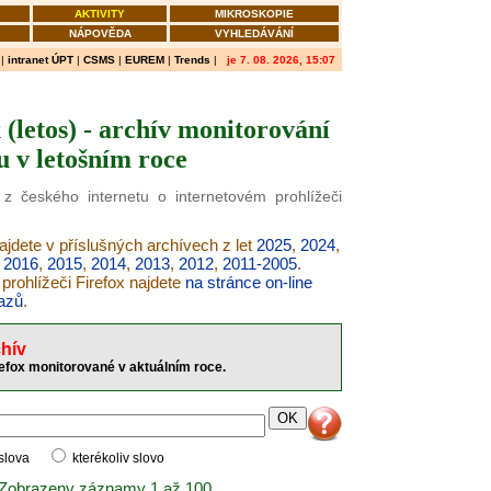
AKTIVITY
MIKROSKOPIE
NÁPOVĚDA
VYHLEDÁVÁNÍ
|
intranet ÚPT
|
CSMS
|
EUREM
|
Trends
|
je 7. 08. 2026, 15:07
 (letos) - archív monitorování
u v letošním roce
 z českého internetu o internetovém prohlížeči
ajdete v příslušných archívech z let
2025
,
2024
,
,
2016
,
2015
,
2014
,
2013
,
2012
,
2011-2005
.
prohlížeči Firefox najdete
na stránce on-line
azů
.
hív
refox monitorované v aktuálním roce.
 slova
kterékoliv slovo
 Zobrazeny záznamy 1 až 100.