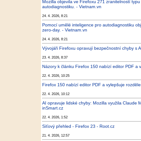
Mozilla objevila ve Firefoxu 271 zranitelností ty
autodiagnostiku. - Vietnam.vn
24. 4. 2026, 8:21
Pomocí umělé inteligence pro autodiagnostiku obje
zero-day. - Vietnam.vn
24. 4. 2026, 8:21
Vývojáři Firefoxu opravují bezpečnostní chyby s AI
23. 4. 2026, 8:37
Názory k článku Firefox 150 nabízí editor PDF a 
22. 4. 2026, 10:25
Firefox 150 nabízí editor PDF a vylepšuje rozděl
22. 4. 2026, 10:12
AI opravuje lidské chyby: Mozilla využila Claude 
inSmart.cz
22. 4. 2026, 1:52
Síťový přehled - Firefox 23 - Root.cz
21. 4. 2026, 12:57