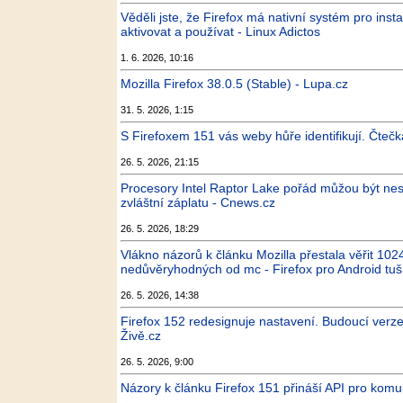
Věděli jste, že Firefox má nativní systém pro ins
aktivovat a používat - Linux Adictos
1. 6. 2026, 10:16
Mozilla Firefox 38.0.5 (Stable) - Lupa.cz
31. 5. 2026, 1:15
S Firefoxem 151 vás weby hůře identifikují. Čte
26. 5. 2026, 21:15
Procesory Intel Raptor Lake pořád můžou být nesta
zvláštní záplatu - Cnews.cz
26. 5. 2026, 18:29
Vlákno názorů k článku Mozilla přestala věřit 102
nedůvěryhodných od mc - Firefox pro Android tuš
26. 5. 2026, 14:38
Firefox 152 redesignuje nastavení. Budoucí verze 
Živě.cz
26. 5. 2026, 9:00
Názory k článku Firefox 151 přináší API pro komu