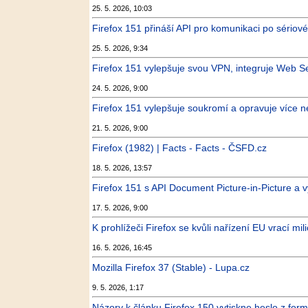
25. 5. 2026, 10:03
Firefox 151 přináší API pro komunikaci po sériov
25. 5. 2026, 9:34
Firefox 151 vylepšuje svou VPN, integruje Web Se
24. 5. 2026, 9:00
Firefox 151 vylepšuje soukromí a opravuje více n
21. 5. 2026, 9:00
Firefox (1982) | Facts - Facts - ČSFD.cz
18. 5. 2026, 13:57
Firefox 151 s API Document Picture-in-Picture a
17. 5. 2026, 9:00
K prohlížeči Firefox se kvůli nařízení EU vrací milio
16. 5. 2026, 16:45
Mozilla Firefox 37 (Stable) - Lupa.cz
9. 5. 2026, 1:17
Názory k článku Firefox 150 vytiskne heslo z form