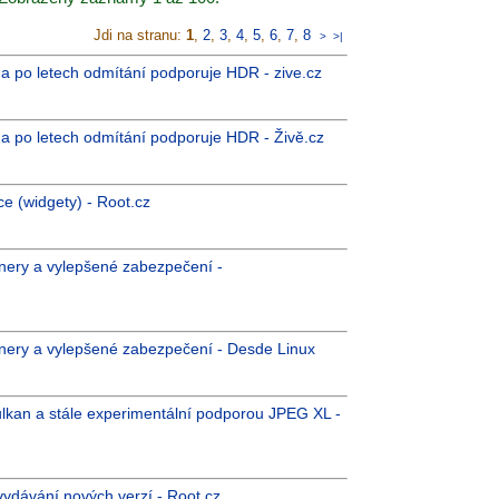
Jdi na stranu:
1
,
2
,
3
,
4
,
5
,
6
,
7
,
8
>
>|
 a po letech odmítání podporuje HDR - zive.cz
 a po letech odmítání podporuje HDR - Živě.cz
ce (widgety) - Root.cz
jnery a vylepšené zabezpečení -
ejnery a vylepšené zabezpečení - Desde Linux
lkan a stále experimentální podporou JPEG XL -
vydávání nových verzí - Root.cz