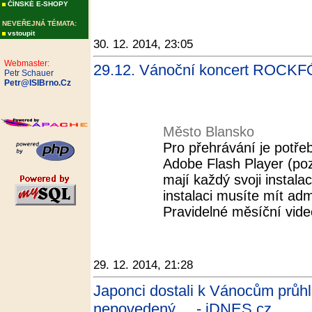
ČÍNSKÉ E-SHOPY
NEVEŘEJNÁ TÉMATA:
vstoupit
30. 12. 2014, 23:05
Webmaster:
29.12. Vánoční koncert ROCKF
Petr Schauer
Petr@ISIBrno.Cz
Město Blansko
Pro přehrávání je potřeb
Adobe Flash Player (pozo
mají každý svoji instalac
instalaci musíte mít adm
Pravidelné měsíční video
29. 12. 2014, 21:28
Japonci dostali k Vánocům průh
nepovedený ... - iDNES.cz