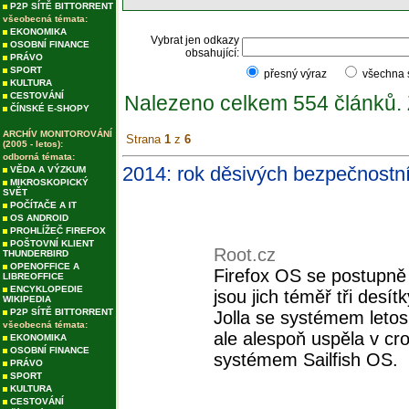
P2P SÍTĚ BITTORRENT
všeobecná témata:
EKONOMIKA
Vybrat jen odkazy
OSOBNÍ FINANCE
obsahující:
PRÁVO
SPORT
přesný výraz
všechna
KULTURA
CESTOVÁNÍ
Nalezeno celkem 554 článků.
ČÍNSKÉ E-SHOPY
ARCHÍV MONITOROVÁNÍ
Strana
1
z
6
(2005 - letos):
odborná témata:
2014: rok děsivých bezpečnostní
VĚDA A VÝZKUM
MIKROSKOPICKÝ
SVĚT
POČÍTAČE A IT
OS ANDROID
PROHLÍŽEČ FIREFOX
POŠTOVNÍ KLIENT
Root.cz
THUNDERBIRD
OPENOFFICE A
Firefox OS se postupně 
LIBREOFFICE
ENCYKLOPEDIE
jsou jich téměř tři desí
WIKIPEDIA
P2P SÍTĚ BITTORRENT
Jolla se systémem letos
všeobecná témata:
ale alespoň uspěla v cr
EKONOMIKA
OSOBNÍ FINANCE
systémem Sailfish OS.
PRÁVO
SPORT
KULTURA
CESTOVÁNÍ