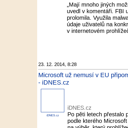
„Mají mnoho jiných mož
uvedl v komentáři. FBI 
prolomila. Využila malwar
údaje uživatelů na konk
v internetovém prohlížeč
23. 12. 2014, 8:28
Microsoft už nemusí v EU připomín
- iDNES.cz
iDNES.cz
Po pěti letech přestalo 
iDNES.cz
podle kterého Microsof
na výběr, který prohlížeč