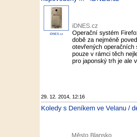
iDNES.cz
Operační systém Firef
iDNES.cz
době za nejméně poved
otevřených operačních 
pouze v rámci těch nej
pro japonský trh je ale 
29. 12. 2014, 12:16
Koledy s Deníkem ve Velanu / dé
Město Blansko