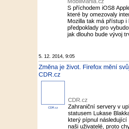
MobilMania.cz
S příchodem iOS8 Apple
které by omezovaly inter
Mozilla tak má přístup 
předpoklady pro vybudov
jak dlouho bude vývoj trv
5. 12. 2014, 9:05
Změna je život. Firefox mění svů
CDR.cz
CDR.cz
Zahraniční servery v up
CDR.cz
statusem Lukase Blakka
který pípnul následujíc
naši uživatelé, proto c