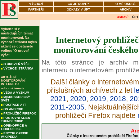
VÝCHOZÍ
CO JE NOVÉ?
O MÉ OSOBĚ
PARTNEŘI
ODKAZY V ÚPT
ARCHÍV
Ostatní:
ÚPT
Vyberte si z
následujících témat
Internetový prohlížeč
monitorování. Na
výchozí stránku mých
aktivit se dostanete
monitorování českého 
volbou 'O úroveň
výše':
Na této stránce je archív m
O ÚROVEŇ VÝŠE
internetu o internetovém prohlíže
VÝCHOZÍ STRÁNKA
AKTUÁLNÍ
Další články o internetovém 
MONITOROVÁNÍ
INTERNETU
příslušných archívech z let
l
odborná témata:
VĚDA A VÝZKUM
2021
,
2020
,
2019
,
2018
,
20
MIKROSKOPICKÝ
SVĚT
POČÍTAČE A IT
2011-2005
. Nejaktuálnější
OS ANDROID
prohlížeči Firefox najdete
PROHLÍŽEČ FIREFOX
POŠTOVNÍ KLIENT
THUNDERBIRD
OPENOFFICE A
LIBREOFFICE
Arc
ENCYKLOPEDIE
Články o internetovém prohlížeči Firefox
WIKIPEDIA