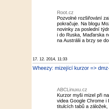
Root.cz
Pozvolné rozšiřování z
pokračuje. Na blogu Mozi
novinky za poslední týdn
i do Ruska, Maďarska n
na Austrálii a brzy se do
17. 12. 2014, 11:33
Wheezy: mizející kurzor => dmz
ABCLinuxu.cz
Kurzor myši mizel při na
videa Google Chrome i F
titulcích tabů a zálože