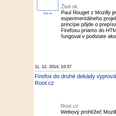
Živé.sk
Paul Rouget z Mozilly 
Živé.sk
experimentálneho proje
princípe pôjde o prepís
Firefoxu priamo do HTM
fungoval v podstate ako
11. 12. 2014, 10:37
Firefox do druhé dekády vyprová
Root.cz
Root.cz
Webový prohlížeč Mozill