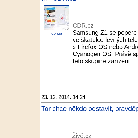
CDR.cz
Samsung Z1 se popere 
CDR.cz
ve škatulce levných tele
s Firefox OS nebo And
Cyanogen OS. Právě spe
této skupině zařízení ...
23. 12. 2014, 14:24
Tor chce někdo odstavit, pravdě
Živě.cz