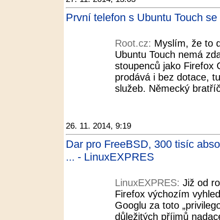
První telefon s Ubuntu Touch se 
Root.cz:
Myslím, že to
Ubuntu Touch nemá zdale
stoupenců jako Firefox 
prodává i bez dotace, t
služeb. Německý bratříč
26. 11. 2014, 9:19
Dar pro FreeBSD, 300 tisíc abs
... - LinuxEXPRES
LinuxEXPRES:
Již od r
Firefox výchozím vyhle
Googlu za toto „privile
důležitých příjmů nadac