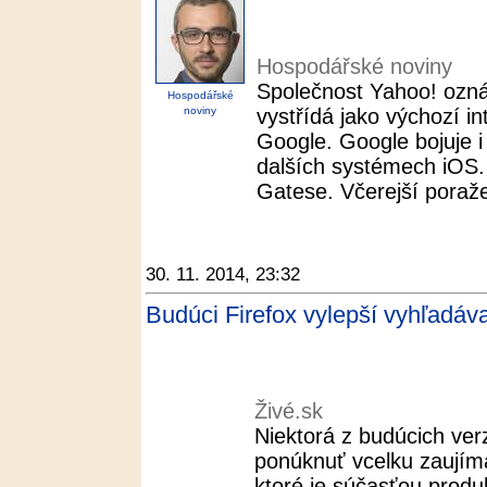
Hospodářské noviny
Společnost Yahoo! oznám
Hospodářské
noviny
vystřídá jako výchozí i
Google. Google bojuje i
dalších systémech iOS. 
Gatese. Včerejší poraže
30. 11. 2014, 23:32
Budúci Firefox vylepší vyhľadáva
Živé.sk
Niektorá z budúcich verz
ponúknuť vcelku zaujím
ktoré je súčasťou prod