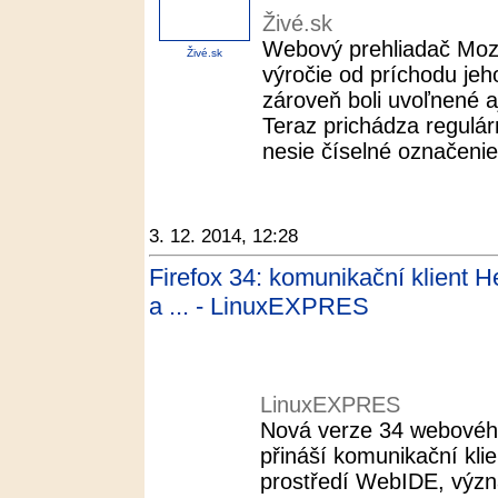
Živé.sk
Webový prehliadač Mozil
Živé.sk
výročie od príchodu jeho
zároveň boli uvoľnené a
Teraz prichádza regulár
nesie číselné označenie 
3. 12. 2014, 12:28
Firefox 34: komunikační klient 
a ... - LinuxEXPRES
LinuxEXPRES
Nová verze 34 webového
přináší komunikační kli
prostředí WebIDE, význa