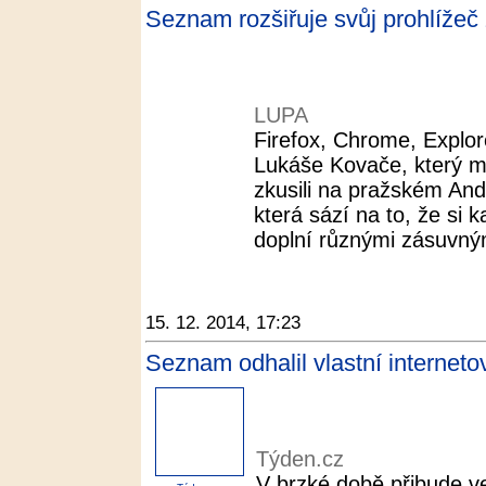
Seznam rozšiřuje svůj prohlížeč
LUPA
Firefox, Chrome, Explor
Lukáše Kovače, který měl
zkusili na pražském And
která sází na to, že si 
doplní různými zásuvným
15. 12. 2014, 17:23
Seznam odhalil vlastní interneto
Týden.cz
V brzké době přibude v