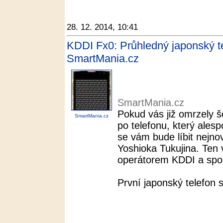
28. 12. 2014, 10:41
KDDI Fx0: Průhledný japonský te
SmartMania.cz
SmartMania.cz
Pokud vás již omrzely š
SmartMania.cz
po telefonu, který ales
se vám bude líbit nejno
Yoshioka Tukujina. Ten 
operátorem KDDI a spole
První japonský telefon 