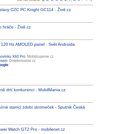
estavy CZC PC Knight GC114 - Živě.cz
 hráče - Živě.cz
a 120 Hz AMOLED panel - Svět Androida
 novinku X60 Pro
Mobilizujeme.cz
nosem
Dotekomanie.cz
oogle
ně drtí konkurenci - MobilMania.cz
írné stanici zdobí stromeček - Sputnik Česká
uawei Watch GT2 Pro - mobilenet.cz