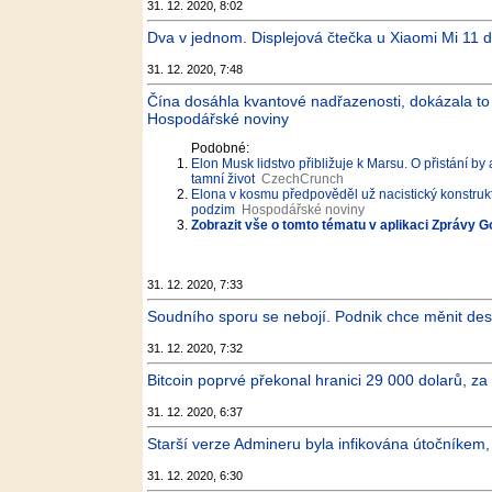
31. 12. 2020, 8:02
Dva v jednom. Displejová čtečka u Xiaomi Mi 11 d
31. 12. 2020, 7:48
Čína dosáhla kvantové nadřazenosti, dokázala to dí
Hospodářské noviny
Podobné:
Elon Musk lidstvo přibližuje k Marsu. O přistání b
tamní život
CzechCrunch
Elona v kosmu předpověděl už nacistický konstruk
podzim
Hospodářské noviny
Zobrazit vše o tomto tématu v aplikaci Zprávy G
31. 12. 2020, 7:33
Soudního sporu se nebojí. Podnik chce měnit desi
31. 12. 2020, 7:32
Bitcoin poprvé překonal hranici 29 000 dolarů, za 
31. 12. 2020, 6:37
Starší verze Admineru byla infikována útočníkem,
31. 12. 2020, 6:30