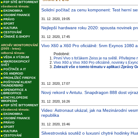
P2P SÍTĚ BITTORRENT
všeobecná témata:
Solidní počítač za cenu komponent: Test herní s
EKONOMIKA
OSOBNÍ FINANCE
31. 12. 2020, 19:05
PRÁVO
SPORT
Nejlepší hardware roku 2020: spousta novinek pro
KULTURA
CESTOVÁNÍ
ČÍNSKÉ E-SHOPY
31. 12. 2020, 17:45
Vivo X60 a X60 Pro oficiálně: 5nm Exynos 1080 
ARCHÍV MONITOROVÁNÍ
(2005 - letos):
odborná témata:
Podobné:
VĚDA A VÝZKUM
První Vivo s foťákem Zeiss je na světě. Přivítejme
MIKROSKOPICKÝ
Vivo X60 a Vivo X60 Pro oficiálně, novinky s Exy
SVĚT
Zobrazit vše o tomto tématu v aplikaci Zprávy G
POČÍTAČE A IT
OS ANDROID
PROHLÍŽEČ FIREFOX
POŠTOVNÍ KLIENT
31. 12. 2020, 17:07
THUNDERBIRD
OPENOFFICE A
Nový rekord v Antutu. Snapdragon 888 dost výraz
LIBREOFFICE
ENCYKLOPEDIE
WIKIPEDIA
31. 12. 2020, 16:26
P2P SÍTĚ BITTORRENT
všeobecná témata:
Video: Astronaut ukázal, jak na Mezinárodní vesm
EKONOMIKA
republika
OSOBNÍ FINANCE
PRÁVO
31. 12. 2020, 15:46
SPORT
KULTURA
Silvestrovská soutěž o luxusní chytré hodinky H
CESTOVÁNÍ