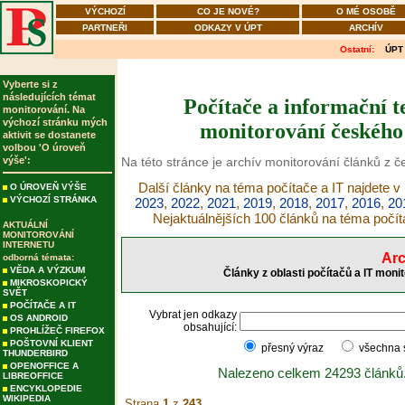
VÝCHOZÍ
CO JE NOVÉ?
O MÉ OSOBĚ
PARTNEŘI
ODKAZY V ÚPT
ARCHÍV
Ostatní:
ÚPT
Vyberte si z
následujících témat
Počítače a informační t
monitorování. Na
výchozí stránku mých
monitorování českého 
aktivit se dostanete
volbou 'O úroveň
výše':
Na této stránce je archív monitorování článků z č
Další články na téma počítače a IT najdete v
O ÚROVEŇ VÝŠE
VÝCHOZÍ STRÁNKA
2023
,
2022
,
2021
,
2019
,
2018
,
2017
,
2016
,
20
Nejaktuálnějších 100 článků na téma počít
AKTUÁLNÍ
MONITOROVÁNÍ
INTERNETU
Arc
odborná témata:
VĚDA A VÝZKUM
Články z oblasti počítačů a IT moni
MIKROSKOPICKÝ
SVĚT
POČÍTAČE A IT
Vybrat jen odkazy
OS ANDROID
obsahující:
PROHLÍŽEČ FIREFOX
POŠTOVNÍ KLIENT
přesný výraz
všechna
THUNDERBIRD
OPENOFFICE A
Nalezeno celkem 24293 článků
LIBREOFFICE
ENCYKLOPEDIE
WIKIPEDIA
Strana
1
z
243