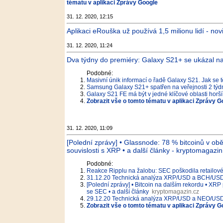
tématu v aplikaci Zprávy Google
31. 12. 2020, 12:15
Aplikaci eRouška už používá 1,5 milionu lidí - nov
31. 12. 2020, 11:24
Dva týdny do premiéry: Galaxy S21+ se ukázal n
Podobné:
Masivní únik informací o řadě Galaxy S21. Jak se t
Samsung Galaxy S21+ spatřen na veřejnosti 2 týd
Galaxy S21 FE má být v jedné klíčové oblasti horší
Zobrazit vše o tomto tématu v aplikaci Zprávy G
31. 12. 2020, 11:09
[Polední zprávy] • Glassnode: 78 % bitcoinů v ob
souvislosti s XRP • a další články - kryptomagazin
Podobné:
Reakce Ripplu na žalobu: SEC poškodila retailov
31.12.20 Technická analýza XRP/USD a BCH/USD –
[Polední zprávy] • Bitcoin na dalším rekordu • XR
se SEC • a další články
kryptomagazin.cz
29.12.20 Technická analýza XRP/USD a NEO/USD –
Zobrazit vše o tomto tématu v aplikaci Zprávy G