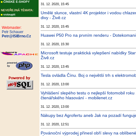
ČÍNSKÉ E-SHOPY
31. 12. 2020, 15:45
NEVEŘEJNÁ TÉMATA:
Umělé slunce, vlastní 4K projektor i vodou chlaze
vstoupit
divy - Živě.cz
31. 12. 2020, 15:45
Webmaster:
Petr Schauer
Huawei P50 Pro na prvním renderu - Dotekomani
Petr@ISIBrno.Cz
31. 12. 2020, 15:30
Microsoft testuje praktická vylepšení nabídky Sta
Živě.cz
31. 12. 2020, 13:45
Tesla ovládla Čínu. Boj o největší trh s elektromob
31. 12. 2020, 13:00
Vyhlášení slepého testu o nejlepší fotomobil roku
čtenářského hlasování - mobilenet.cz
31. 12. 2020, 13:00
Nákupy bez Agrofertu aneb Jak na pozadí funguje
31. 12. 2020, 12:51
Povánoční výprodej přinesl obří slevy na oblíben