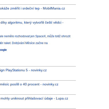
okáže změřit i srdeční tep - MobilMania.cz
ky algoritmu, který vytvořili čeští vědci -
y ale nemělo rozhodovat jen SpaceX, může totiž ohrozit
tér raket. Dobývání Měsíce začne na
oogle
gn PlayStationu 5 - novinky.cz
měsíc posílil o 40 procent - novinky.cz
 mohly uniknout přihlašovací údaje - Lupa.cz