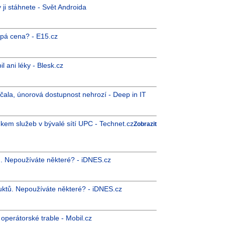
 ji stáhnete - Svět Androida
upá cena? - E15.cz
l ani léky - Blesk.cz
la, únorová dostupnost nehrozí - Deep in IT
kem služeb v bývalé sítí UPC - Technet.cz
Zobrazit
tů. Nepoužíváte některé? - iDNES.cz
duktů. Nepoužíváte některé? - iDNES.cz
operátorské trable - Mobil.cz