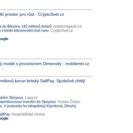
í prostor pro růst - CryptoSvet.cz
a do Bitcoinu 182 milionů dolarů
kryptomagazin.cz
 v tomto bitcoinovém bull runu
CryptoSvet.cz
oogle
 model s procesorem Dimensity - mobilenet.cz
ilionů korun britský SaltPay. Společně chtějí
českém Storyous
Lupa.cz
stamilionovou investici do Storyous
Forbes Česko
 V podcastu ho rekapitulují Kijonková, Dlouhý,
altPay
Hospodářské noviny
oogle