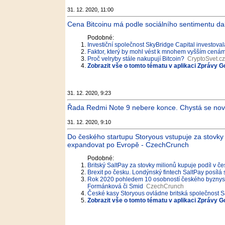
31. 12. 2020, 11:00
Cena Bitcoinu má podle sociálního sentimentu dalš
Podobné:
Investiční společnost SkyBridge Capital investoval
Faktor, který by mohl vést k mnohem vyšším cenám
Proč velryby stále nakupují Bitcoin?
CryptoSvet.cz
Zobrazit vše o tomto tématu v aplikaci Zprávy G
31. 12. 2020, 9:23
Řada Redmi Note 9 nebere konce. Chystá se nový
31. 12. 2020, 9:10
Do českého startupu Storyous vstupuje za stovky m
expandovat po Evropě - CzechCrunch
Podobné:
Britský SaltPay za stovky milionů kupuje podíl v 
Brexit po česku. Londýnský fintech SaltPay posílá 
Rok 2020 pohledem 10 osobností českého byznysu.
Formánková či Smid
CzechCrunch
České kasy Storyous ovládne britská společnost S
Zobrazit vše o tomto tématu v aplikaci Zprávy G