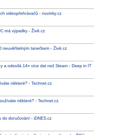
ých videopřehrávačů - novinky.cz
PC má výpadky - Živě.cz
0 neuvěřitelným tanečkem - Živě.cz
 a odesílá 14× více dat než Steam - Deep in IT
íváte některé? - Technet.cz
používáte některé? - Technet.cz
ny do doručování - iDNES.cz