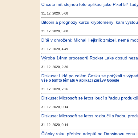
Chcete mít stejnou foto aplikaci jako Pixel 5? Tady
31. 12. 2020, 5:08
Bitcoin a prognózy kurzu kryptoměny: kam vysto
31. 12. 2020, 5:00
Dítě v ohrožení: Michal Hejkrlík zmizel, nemá mobi
31. 12. 2020, 4:49
Výroba 14nm procesorů Rocket Lake dosud nezača
31. 12. 2020, 2:36
Diskuse: Lidé po celém Česku se potýkali s výpad
vše o tomto tématu v aplikaci Zprávy Google
31. 12. 2020, 2:26
Diskuse: Microsoft se letos loučí s řadou produk
31. 12. 2020, 0:14
Diskuse: Microsoft se letos rozloučil s řadou pro
31. 12. 2020, 0:14
Články roku: přehled adeptů na Darwinovu cenu i 