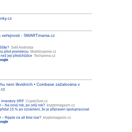
inky.cz
a veřejnosti - SMARTmania.cz
ěšíte?
Svět Androida
ny před premiérou
Mobilizujeme.cz
 než její předchůdce
Techarena.cz
oogle
ěhu není likvidních • Coinbase zažalována v
.cz
é investory XRP
CryptoSvet.cz
 Na nový rok, po celý rok?
kryptomagazin.cz
P přidal 15 % po oznámení, že je připraven spolupracovat
 Ripple na all time low?
kryptomagazin.cz
oogle