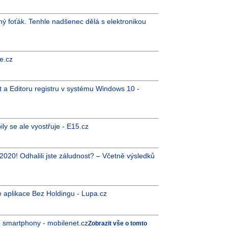
ný foťák. Tenhle nadšenec dělá s elektronikou
e.cz
rt a Editoru registru v systému Windows 10 -
ily se ale vyostřuje - E15.cz
 2020! Odhalili jste záludnost? – Včetně výsledků
 aplikace Bez Holdingu - Lupa.cz
é smartphony - mobilenet.cz
Zobrazit vše o tomto