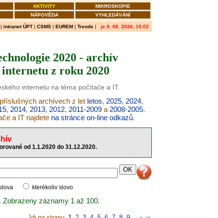
AKTIVITY
MIKROSKOPIE
NÁPOVĚDA
VYHLEDÁVÁNÍ
|
intranet ÚPT
|
CSMS
|
EUREM
|
Trends
|
je 9. 08. 2026, 15:02
echnologie 2020 - archív
internetu z roku 2020
eského internetu na téma počítače a IT.
 příslušných archívech z let
letos
,
2025
,
2024
,
15
,
2014
,
2013
,
2012
,
2011-2009
a
2008-2005
.
ače a IT najdete
na stránce on-line odkazů
.
hív
torované od 1.1.2020 do 31.12.2020.
 slova
kterékoliv slovo
. Zobrazeny záznamy 1 až 100.
Jdi na stranu:
1
,
2
,
3
,
4
,
5
,
6
,
7
,
8
,
9
..
>
>|