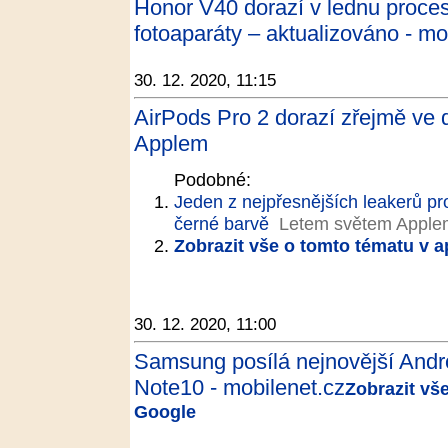
Honor V40 dorazí v lednu proce
fotoaparáty – aktualizováno - mo
30. 12. 2020, 11:15
AirPods Pro 2 dorazí zřejmě ve 
Applem
Podobné:
Jeden z nejpřesnějších leakerů pr
černé barvě
Letem světem Apple
Zobrazit vše o tomto tématu v a
30. 12. 2020, 11:00
Samsung posílá nejnovější Andr
Note10 - mobilenet.cz
Zobrazit vš
Google