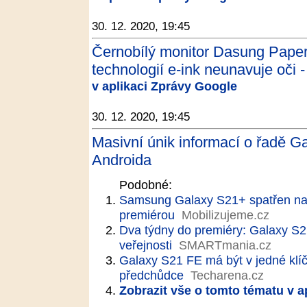
30. 12. 2020, 19:45
Černobílý monitor Dasung Paperl
technologií e-ink neunavuje oči -
v aplikaci Zprávy Google
30. 12. 2020, 19:45
Masivní únik informací o řadě Ga
Androida
Podobné:
Samsung Galaxy S21+ spatřen na v
premiérou
Mobilizujeme.cz
Dva týdny do premiéry: Galaxy S2
veřejnosti
SMARTmania.cz
Galaxy S21 FE má být v jedné klíčo
předchůdce
Techarena.cz
Zobrazit vše o tomto tématu v a