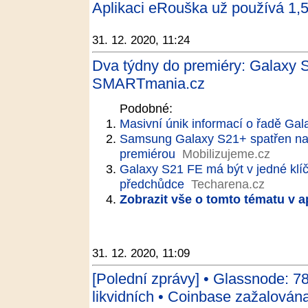
Aplikaci eRouška už používá 1,5 
31. 12. 2020, 11:24
Dva týdny do premiéry: Galaxy S
SMARTmania.cz
Podobné:
Masivní únik informací o řadě Gal
Samsung Galaxy S21+ spatřen na v
premiérou
Mobilizujeme.cz
Galaxy S21 FE má být v jedné klíčo
předchůdce
Techarena.cz
Zobrazit vše o tomto tématu v a
31. 12. 2020, 11:09
[Polední zprávy] • Glassnode: 7
likvidních • Coinbase zažalována