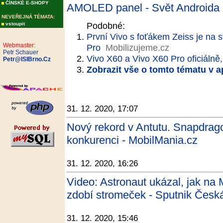
ČÍNSKÉ E-SHOPY
AMOLED panel - Svět Androida
NEVEŘEJNÁ TÉMATA:
Podobné:
vstoupit
První Vivo s foťákem Zeiss je na 
Webmaster:
Pro
Mobilizujeme.cz
Petr Schauer
Vivo X60 a Vivo X60 Pro oficiáln
Petr@ISIBrno.Cz
Zobrazit vše o tomto tématu v a
31. 12. 2020, 17:07
Nový rekord v Antutu. Snapdrago
konkurenci - MobilMania.cz
31. 12. 2020, 16:26
Video: Astronaut ukázal, jak na 
zdobí stromeček - Sputnik Česká
31. 12. 2020, 15:46