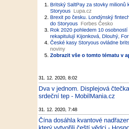
Britský SaltPay za stovky milionů
Storyous
Lupa.cz
Brexit po česku. Londýnský fintech
do Storyous
Forbes Česko
Rok 2020 pohledem 10 osobností 
rekapitulují Kijonková, Dlouhý, F
České kasy Storyous ovládne brit
noviny
Zobrazit vše o tomto tématu v a
31. 12. 2020, 8:02
Dva v jednom. Displejová čtečka
srdeční tep - MobilMania.cz
31. 12. 2020, 7:48
Čína dosáhla kvantové nadřazeno
který vytvořili čeští vědci - Hos