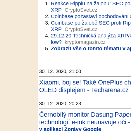
Reakce Ripplu na žalobu: SEC pošk
XRP
CryptoSvet.cz
Coinbase pozastaví obchodování
Coinbase po žalobě SEC proti Rip
XRP
CryptoSvet.cz
29.12.20 Technická analýza XRP/
low?
kryptomagazin.cz
Zobrazit vše o tomto tématu v a
30. 12. 2020, 21:00
Xiaomi, boj se! Také OnePlus ch
OLED displejem - Techarena.cz
30. 12. 2020, 20:23
Černobílý monitor Dasung Paperl
technologií e-ink neunavuje oči -
v aplikaci Zprávy Google