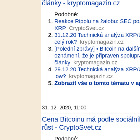
články - kryptomagazin.cz
Podobné:
Reakce Ripplu na žalobu: SEC pošk
XRP
CryptoSvet.cz
31.12.20 Technická analýza XRP
celý rok?
kryptomagazin.cz
[Polední zprávy] • Bitcoin na dalš
oznámení, že je připraven spolupr
články
kryptomagazin.cz
29.12.20 Technická analýza XRP/
low?
kryptomagazin.cz
Zobrazit vše o tomto tématu v a
31. 12. 2020, 11:00
Cena Bitcoinu má podle sociální
růst - CryptoSvet.cz
Podobné: