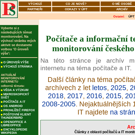
VÝCHOZÍ
CO JE NOVÉ?
O MÉ OSOBĚ
PARTNEŘI
ODKAZY V ÚPT
ARCHÍV
Ostatní:
ÚPT
Vyberte si z
následujících témat
Počítače a informační t
monitorování. Na
výchozí stránku mých
aktivit se dostanete
monitorování českého 
volbou 'O úroveň
výše':
Na této stránce je archív m
O ÚROVEŇ VÝŠE
internetu na téma počítače a IT.
VÝCHOZÍ STRÁNKA
AKTUÁLNÍ
Další články na téma počítač
MONITOROVÁNÍ
INTERNETU
archívech z let
letos
,
2025
,
2
odborná témata:
VĚDA A VÝZKUM
2018
,
2017
,
2016
,
2015
,
20
MIKROSKOPICKÝ
SVĚT
POČÍTAČE A IT
2008-2005
. Nejaktuálnějších
OS ANDROID
IT najdete
na strá
PROHLÍŽEČ FIREFOX
POŠTOVNÍ KLIENT
THUNDERBIRD
OPENOFFICE A
LIBREOFFICE
Arc
ENCYKLOPEDIE
Články z oblasti počítačů a IT moni
WIKIPEDIA