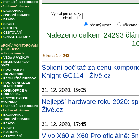
P2P SÍTĚ BITTORRENT
všeobecná témata:
EKONOMIKA
Vybrat jen odkazy
OSOBNÍ FINANCE
obsahující:
PRÁVO
SPORT
přesný výraz
všechna
KULTURA
CESTOVÁNÍ
Nalezeno celkem 24293 člán
ČÍNSKÉ E-SHOPY
10
ARCHÍV MONITOROVÁNÍ
(2005 - letos):
odborná témata:
Strana
1
z
243
VĚDA A VÝZKUM
MIKROSKOPICKÝ
SVĚT
Solidní počítač za cenu kompon
POČÍTAČE A IT
Knight GC114 - Živě.cz
OS ANDROID
PROHLÍŽEČ FIREFOX
POŠTOVNÍ KLIENT
THUNDERBIRD
31. 12. 2020, 19:05
OPENOFFICE A
LIBREOFFICE
ENCYKLOPEDIE
Nejlepší hardware roku 2020: sp
WIKIPEDIA
P2P SÍTĚ BITTORRENT
Živě.cz
všeobecná témata:
EKONOMIKA
OSOBNÍ FINANCE
31. 12. 2020, 17:45
PRÁVO
SPORT
KULTURA
Vivo X60 a X60 Pro oficiálně: 
CESTOVÁNÍ