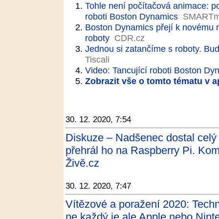
Tohle není počítačová animace: pod
roboti Boston Dynamics
SMARTma
Boston Dynamics přejí k novému ro
roboty
CDR.cz
Jednou si zatančíme s roboty. Bud
Tiscali
Video: Tancující roboti Boston Dy
Zobrazit vše o tomto tématu v a
30. 12. 2020, 7:54
Diskuze – Nadšenec dostal celý 
přehrál ho na Raspberry Pi. Kom
Živě.cz
30. 12. 2020, 7:47
Vítězové a poražení 2020: Techn
ne každý je ale Apple nebo Nin