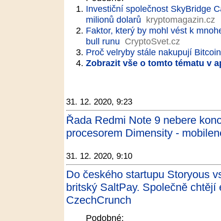
Investiční společnost SkyBridge Ca
milionů dolarů
kryptomagazin.cz
Faktor, který by mohl vést k mno
bull runu
CryptoSvet.cz
Proč velryby stále nakupují Bitcoi
Zobrazit vše o tomto tématu v a
31. 12. 2020, 9:23
Řada Redmi Note 9 nebere konc
procesorem Dimensity - mobilen
31. 12. 2020, 9:10
Do českého startupu Storyous vs
britský SaltPay. Společně chtěj
CzechCrunch
Podobné: