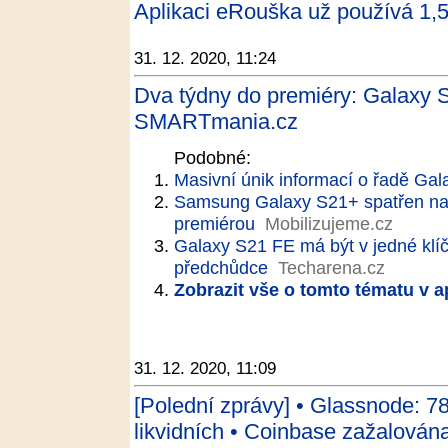
Aplikaci eRouška už používá 1,5 
31. 12. 2020, 11:24
Dva týdny do premiéry: Galaxy S
SMARTmania.cz
Podobné:
Masivní únik informací o řadě Gal
Samsung Galaxy S21+ spatřen na v
premiérou
Mobilizujeme.cz
Galaxy S21 FE má být v jedné klíčo
předchůdce
Techarena.cz
Zobrazit vše o tomto tématu v a
31. 12. 2020, 11:09
[Polední zprávy] • Glassnode: 7
likvidních • Coinbase zažalována