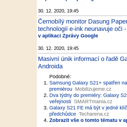
30. 12. 2020, 19:45
Černobílý monitor Dasung Paperl
technologií e-ink neunavuje oči -
v aplikaci Zprávy Google
30. 12. 2020, 19:45
Masivní únik informací o řadě Ga
Androida
Podobné:
Samsung Galaxy S21+ spatřen na v
premiérou
Mobilizujeme.cz
Dva týdny do premiéry: Galaxy S2
veřejnosti
SMARTmania.cz
Galaxy S21 FE má být v jedné klíčo
předchůdce
Techarena.cz
Zobrazit vše o tomto tématu v a