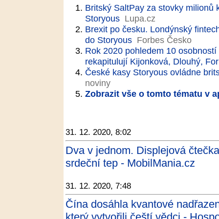
Britský SaltPay za stovky milionů
Storyous
Lupa.cz
Brexit po česku. Londýnský fintech
do Storyous
Forbes Česko
Rok 2020 pohledem 10 osobností 
rekapitulují Kijonková, Dlouhý, F
České kasy Storyous ovládne brit
noviny
Zobrazit vše o tomto tématu v a
31. 12. 2020, 8:02
Dva v jednom. Displejová čtečka
srdeční tep - MobilMania.cz
31. 12. 2020, 7:48
Čína dosáhla kvantové nadřazeno
který vytvořili čeští vědci - Hos