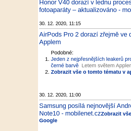
Honor V40 dorazí v lednu proce
fotoaparáty – aktualizováno - mo
30. 12. 2020, 11:15
AirPods Pro 2 dorazí zřejmě ve 
Applem
Podobné:
Jeden z nejpřesnějších leakerů pr
černé barvě
Letem světem Apple
Zobrazit vše o tomto tématu v a
30. 12. 2020, 11:00
Samsung posílá nejnovější Andr
Note10 - mobilenet.cz
Zobrazit vš
Google