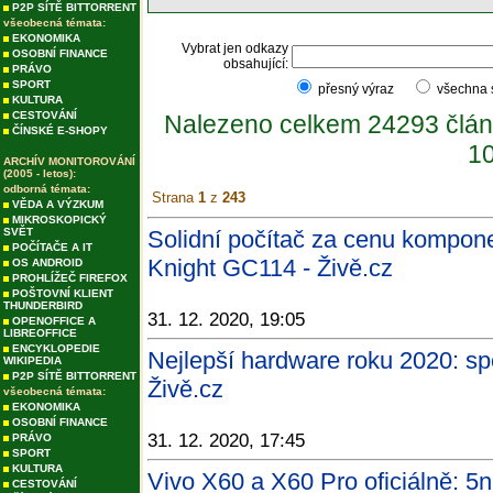
P2P SÍTĚ BITTORRENT
všeobecná témata:
EKONOMIKA
Vybrat jen odkazy
OSOBNÍ FINANCE
obsahující:
PRÁVO
SPORT
přesný výraz
všechna
KULTURA
CESTOVÁNÍ
Nalezeno celkem 24293 člán
ČÍNSKÉ E-SHOPY
10
ARCHÍV MONITOROVÁNÍ
(2005 - letos):
odborná témata:
Strana
1
z
243
VĚDA A VÝZKUM
MIKROSKOPICKÝ
SVĚT
Solidní počítač za cenu kompon
POČÍTAČE A IT
Knight GC114 - Živě.cz
OS ANDROID
PROHLÍŽEČ FIREFOX
POŠTOVNÍ KLIENT
THUNDERBIRD
31. 12. 2020, 19:05
OPENOFFICE A
LIBREOFFICE
ENCYKLOPEDIE
Nejlepší hardware roku 2020: sp
WIKIPEDIA
P2P SÍTĚ BITTORRENT
Živě.cz
všeobecná témata:
EKONOMIKA
OSOBNÍ FINANCE
31. 12. 2020, 17:45
PRÁVO
SPORT
KULTURA
Vivo X60 a X60 Pro oficiálně: 
CESTOVÁNÍ