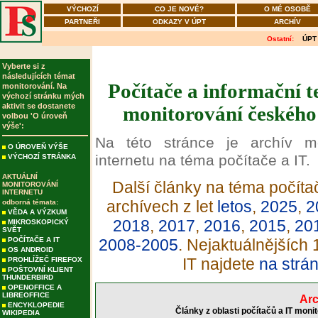
VÝCHOZÍ
CO JE NOVÉ?
O MÉ OSOBĚ
PARTNEŘI
ODKAZY V ÚPT
ARCHÍV
Ostatní:
ÚPT
Vyberte si z
následujících témat
Počítače a informační t
monitorování. Na
výchozí stránku mých
aktivit se dostanete
monitorování českého 
volbou 'O úroveň
výše':
Na této stránce je archív m
O ÚROVEŇ VÝŠE
internetu na téma počítače a IT.
VÝCHOZÍ STRÁNKA
AKTUÁLNÍ
Další články na téma počítač
MONITOROVÁNÍ
INTERNETU
archívech z let
letos
,
2025
,
2
odborná témata:
VĚDA A VÝZKUM
2018
,
2017
,
2016
,
2015
,
20
MIKROSKOPICKÝ
SVĚT
POČÍTAČE A IT
2008-2005
. Nejaktuálnějších
OS ANDROID
IT najdete
na strá
PROHLÍŽEČ FIREFOX
POŠTOVNÍ KLIENT
THUNDERBIRD
OPENOFFICE A
LIBREOFFICE
Arc
ENCYKLOPEDIE
Články z oblasti počítačů a IT moni
WIKIPEDIA