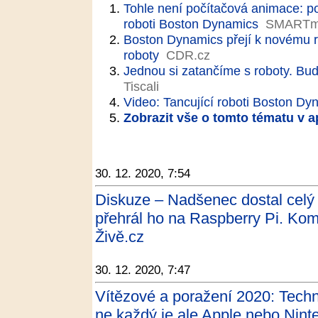
Tohle není počítačová animace: pod
roboti Boston Dynamics
SMARTma
Boston Dynamics přejí k novému ro
roboty
CDR.cz
Jednou si zatančíme s roboty. Bud
Tiscali
Video: Tancující roboti Boston Dy
Zobrazit vše o tomto tématu v a
30. 12. 2020, 7:54
Diskuze – Nadšenec dostal celý 
přehrál ho na Raspberry Pi. Kom
Živě.cz
30. 12. 2020, 7:47
Vítězové a poražení 2020: Techn
ne každý je ale Apple nebo Nin