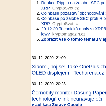
Reakce Ripplu na žalobu: SEC pošk
XRP
CryptoSvet.cz
Coinbase pozastaví obchodování
Coinbase po žalobě SEC proti Rip
XRP
CryptoSvet.cz
29.12.20 Technická analýza XRP/
low?
kryptomagazin.cz
Zobrazit vše o tomto tématu v a
30. 12. 2020, 21:00
Xiaomi, boj se! Také OnePlus ch
OLED displejem - Techarena.cz
30. 12. 2020, 20:23
Černobílý monitor Dasung Paperl
technologií e-ink neunavuje oči -
v aplikaci Zprávy Google