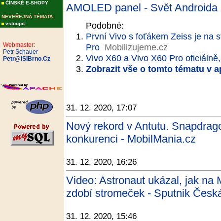
ČÍNSKÉ E-SHOPY
AMOLED panel - Svět Androida
NEVEŘEJNÁ TÉMATA:
Podobné:
vstoupit
První Vivo s foťákem Zeiss je na 
Webmaster:
Pro
Mobilizujeme.cz
Petr Schauer
Vivo X60 a Vivo X60 Pro oficiáln
Petr@ISIBrno.Cz
Zobrazit vše o tomto tématu v a
31. 12. 2020, 17:07
Nový rekord v Antutu. Snapdrago
konkurenci - MobilMania.cz
31. 12. 2020, 16:26
Video: Astronaut ukázal, jak na 
zdobí stromeček - Sputnik Česká
31. 12. 2020, 15:46