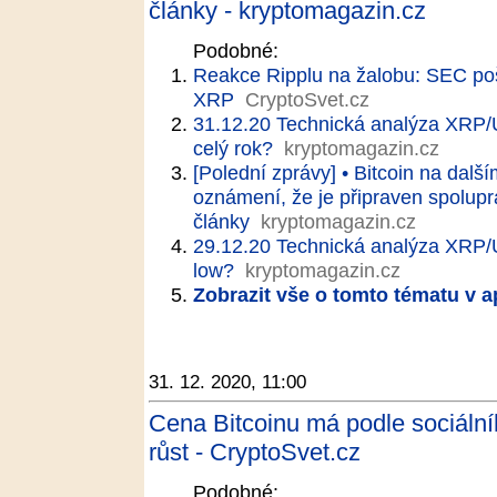
články - kryptomagazin.cz
Podobné:
Reakce Ripplu na žalobu: SEC pošk
XRP
CryptoSvet.cz
31.12.20 Technická analýza XRP
celý rok?
kryptomagazin.cz
[Polední zprávy] • Bitcoin na dalš
oznámení, že je připraven spolupr
články
kryptomagazin.cz
29.12.20 Technická analýza XRP/
low?
kryptomagazin.cz
Zobrazit vše o tomto tématu v a
31. 12. 2020, 11:00
Cena Bitcoinu má podle sociální
růst - CryptoSvet.cz
Podobné: