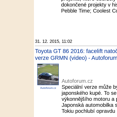
dokončené projekty v his
Pebble Time; Coolest Co
31. 12. 2015, 11:02
Toyota GT 86 2016: facelift nato
verze GRMN (video) - Autoforum
Autoforum.cz
Speciální verze může b
Autoforum.cz
japonského kupé. To se
výkonnějšího motoru a
Japonská automobilka s
Tokiu pochlubí opravdu 