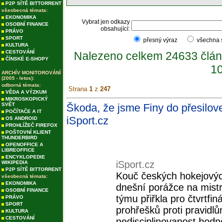
P2P SÍTĚ BITTORRENT
všeobecná témata:
EKONOMIKA
Vybrat jen odkazy
OSOBNÍ FINANCE
obsahující:
PRÁVO
SPORT
přesný výraz
všechna
KULTURA
CESTOVÁNÍ
Nalezeno celkem 24633 člán
ČÍNSKÉ E-SHOPY
10
ARCHÍV MONITOROVÁNÍ
(2005 - letos):
odborná témata:
Strana
1
z
247
VĚDA A VÝZKUM
MIKROSKOPICKÝ
SVĚT
Škoda, že jsme Finy do přesilovek
POČÍTAČE A IT
iSport.cz
OS ANDROID
PROHLÍŽEČ FIREFOX
POŠTOVNÍ KLIENT
THUNDERBIRD
OPENOFFICE A
LIBREOFFICE
ENCYKLOPEDIE
iSport.cz
WIKIPEDIA
P2P SÍTĚ BITTORRENT
Kouč českých hokejových
všeobecná témata:
EKONOMIKA
dnešní porážce na mistr
OSOBNÍ FINANCE
týmu přiřkla pro čtvrtf
PRÁVO
SPORT
prohřešků proti pravidl
KULTURA
CESTOVÁNÍ
nedisciplinovanost hodně