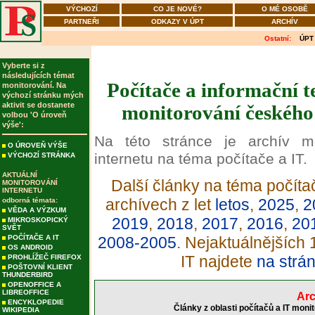
VÝCHOZÍ
CO JE NOVÉ?
O MÉ OSOBĚ
PARTNEŘI
ODKAZY V ÚPT
ARCHÍV
Ostatní:
ÚPT
Vyberte si z
následujících témat
Počítače a informační t
monitorování. Na
výchozí stránku mých
aktivit se dostanete
monitorování českého 
volbou 'O úroveň
výše':
Na této stránce je archív m
O ÚROVEŇ VÝŠE
internetu na téma počítače a IT.
VÝCHOZÍ STRÁNKA
AKTUÁLNÍ
Další články na téma počítač
MONITOROVÁNÍ
INTERNETU
archívech z let
letos
,
2025
,
2
odborná témata:
VĚDA A VÝZKUM
2019
,
2018
,
2017
,
2016
,
20
MIKROSKOPICKÝ
SVĚT
POČÍTAČE A IT
2008-2005
. Nejaktuálnějších
OS ANDROID
IT najdete
na strá
PROHLÍŽEČ FIREFOX
POŠTOVNÍ KLIENT
THUNDERBIRD
OPENOFFICE A
LIBREOFFICE
Arc
ENCYKLOPEDIE
Články z oblasti počítačů a IT moni
WIKIPEDIA