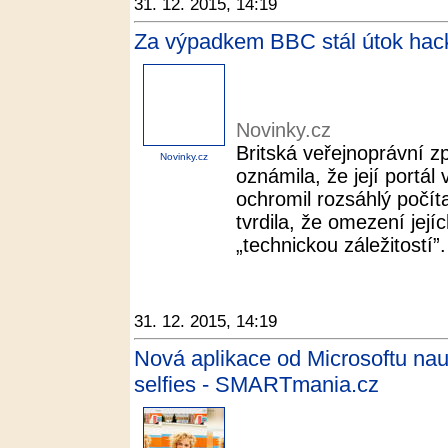
31. 12. 2015, 14:19
Za výpadkem BBC stál útok hack
Novinky.cz
Britská veřejnoprávní 
Novinky.cz
oznámila, že její portál
ochromil rozsáhlý počíta
tvrdila, že omezení její
„technickou záležitostí”. 
31. 12. 2015, 14:19
Nová aplikace od Microsoftu nau
selfies - SMARTmania.cz