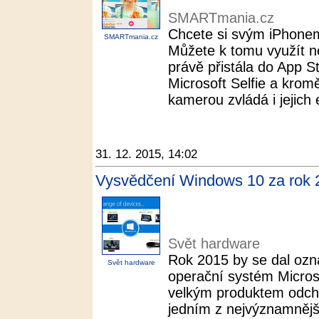
SMARTmania.cz
Chcete si svým iPhonem 
SMARTmania.cz
Můžete k tomu využít no
právě přistála do App 
Microsoft Selfie a krom
kamerou zvládá i jejich e
31. 12. 2015, 14:02
Vysvědčení Windows 10 za rok 
Svět hardware
Rok 2015 by se dal ozn
Svět hardware
operační systém Micros
velkým produktem odchá
jedním z nejvýznamnějš