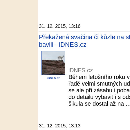
31. 12. 2015, 13:16
Překažená svačina či kůzle na st
bavili - iDNES.cz
iDNES.cz
Během letošního roku vy
iDNES.cz
řadě velmi smutných ud
se ale při zásahu i pobav
do detailu vybavit i s 
šikula se dostal až na ..
31. 12. 2015, 13:13