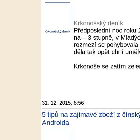
Krkonošský deník
Předposlední noc roku 2
Krkonošský deník
na – 3 stupně, v Mladý
rozmezí se pohybovala
děla tak opět chrlí uměl
Krkonoše se zatím zelena
31. 12. 2015, 8:56
5 tipů na zajímavé zboží z číns
Androida