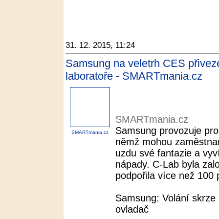
31. 12. 2015, 11:24
Samsung na veletrh CES přiveze 
laboratoře - SMARTmania.cz
SMARTmania.cz
Samsung provozuje prog
SMARTmania.cz
němž mohou zaměstnanc
uzdu své fantazie a vyví
nápady. C-Lab byla zal
podpořila více než 100 p
Samsung: Volání skrze 
ovladač