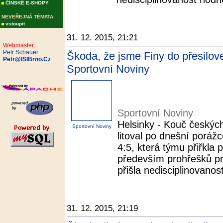
ČÍNSKÉ E-SHOPY
NEVEŘEJNÁ TÉMATA:
vstoupit
31. 12. 2015, 21:21
Webmaster:
Petr Schauer
Škoda, že jsme Finy do přesilovek
Petr@ISIBrno.Cz
Sportovní Noviny
Sportovní Noviny
Helsinky - Kouč českých
Sportovní Noviny
litoval po dnešní poráž
4:5, která týmu přiřkla 
především prohřešků pr
přišla nedisciplinovanos
31. 12. 2015, 21:19