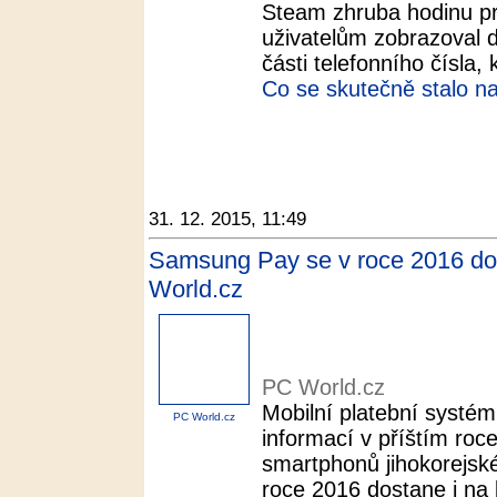
Steam zhruba hodinu pr
uživatelům zobrazoval de
části telefonního čísla, k
Co se skutečně stalo n
31. 12. 2015, 11:49
Samsung Pay se v roce 2016 dost
World.cz
PC World.cz
Mobilní platební systé
PC World.cz
informací v příštím roc
smartphonů jihokorejsk
roce 2016 dostane i na l