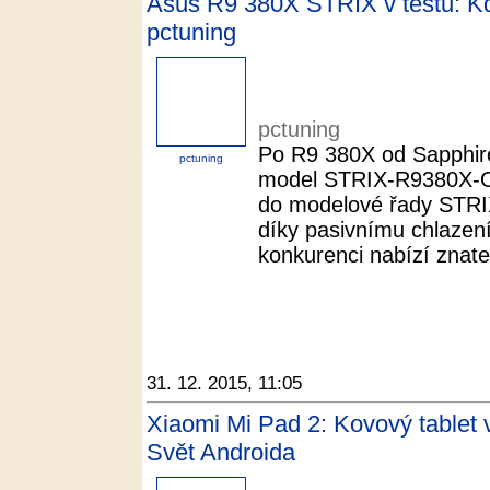
Asus R9 380X STRIX v testu: Kdy
pctuning
pctuning
Po R9 380X od Sapphire
pctuning
model STRIX-R9380X-
do modelové řady STRIX
díky pasivnímu chlazení 
konkurenci nabízí znateln
31. 12. 2015, 11:05
Xiaomi Mi Pad 2: Kovový tablet v
Svět Androida