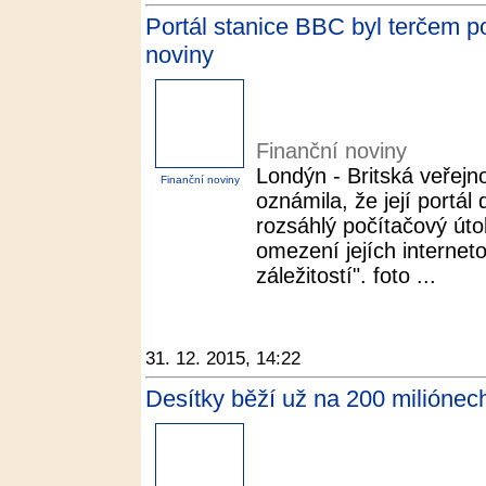
Portál stanice BBC byl terčem p
noviny
Finanční noviny
Londýn - Britská veřej
Finanční noviny
oznámila, že její portál
rozsáhlý počítačový útok.
omezení jejích internet
záležitostí". foto ...
31. 12. 2015, 14:22
Desítky běží už na 200 miliónech