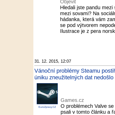
Objevit
Hledali jste pandu mezi 
mezi sovami? Na sociální
hádanka, která vám za
se pod výtvorem nepod
Ilustrace je z pera norsk
31. 12. 2015, 12:07
Vánoční problémy Steamu postihly
úniku zneužitelných dat nedošlo
Games.cz
O problémech Valve s
EuroZpravy.CZ
psali v tomto článku a řa