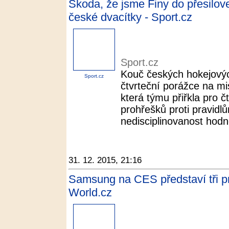
Škoda, že jsme Finy do přesilovek
české dvacítky - Sport.cz
Sport.cz
Kouč českých hokejových
Sport.cz
čtvrteční porážce na mi
která týmu přiřkla pro 
prohřešků proti pravidl
nedisciplinovanost hodně
31. 12. 2015, 21:16
Samsung na CES představí tři pr
World.cz