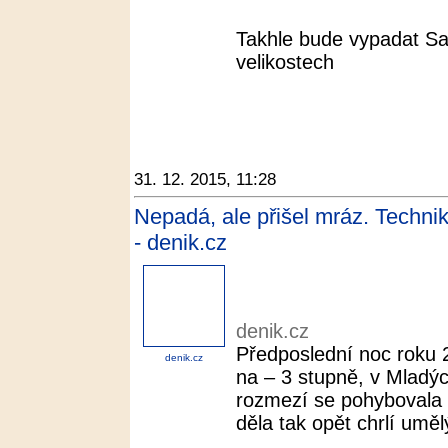
Takhle bude vypadat S
velikostech
31. 12. 2015, 11:28
Nepadá, ale přišel mráz. Technik
- denik.cz
denik.cz
Předposlední noc roku 2
denik.cz
na – 3 stupně, v Mladý
rozmezí se pohybovala
děla tak opět chrlí uměl