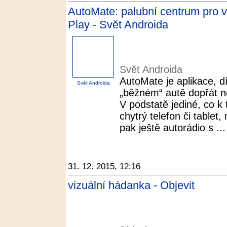
AutoMate: palubní centrum pro 
Play - Svět Androida
Svět Androida
AutoMate je aplikace, d
Svět Androida
„běžném“ autě dopřát n
V podstatě jediné, co k 
chytrý telefon či tablet
pak ještě autorádio s ...
31. 12. 2015, 12:16
vizuální hádanka - Objevit