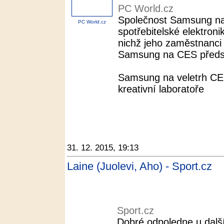
PC World.cz
Společnost Samsung na
PC World.cz
spotřebitelské elektronik
nichž jeho zaměstnanci 
Samsung na CES představ
Samsung na veletrh CES
kreativní laboratoře
31. 12. 2015, 19:13
Laine (Juolevi, Aho) - Sport.cz
Sport.cz
Dobré odpoledne u další