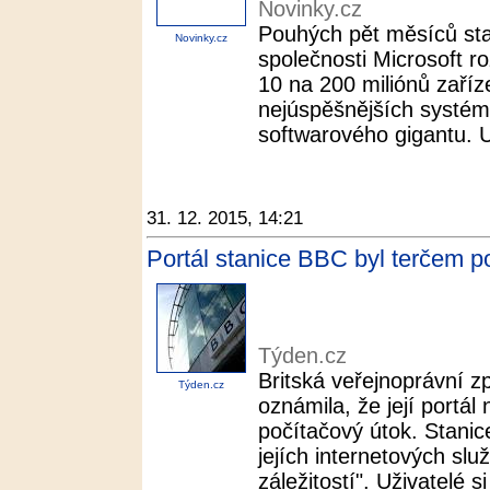
Novinky.cz
Pouhých pět měsíců stač
Novinky.cz
společnosti Microsoft r
10 na 200 miliónů zaříze
nejúspěšnějších systémů
softwarového gigantu. Up
31. 12. 2015, 14:21
Portál stanice BBC byl terčem p
Týden.cz
Britská veřejnoprávní 
Týden.cz
oznámila, že její portál
počítačový útok. Stanice
jejích internetových slu
záležitostí". Uživatelé si 