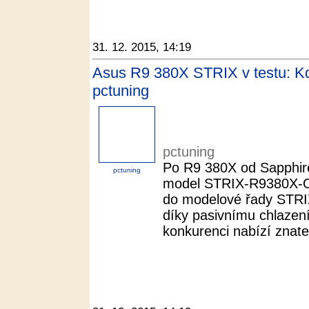
31. 12. 2015, 14:19
Asus R9 380X STRIX v testu: Kdy
pctuning
pctuning
Po R9 380X od Sapphire
pctuning
model STRIX-R9380X-
do modelové řady STRIX
díky pasivnímu chlazení 
konkurenci nabízí znateln