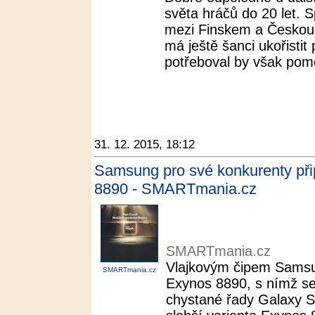
světa hráčů do 20 let. 
mezi Finskem a Českou 
má ještě šanci ukořistit
potřeboval by však pom
31. 12. 2015, 18:12
Samsung pro své konkurenty při
8890 - SMARTmania.cz
SMARTmania.cz
Vlajkovým čipem Samsun
SMARTmania.cz
Exynos 8890, s nímž s
chystané řady Galaxy S7