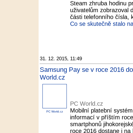
Steam zhruba hodinu pr
uživatelům zobrazoval de
části telefonního čísla, k
Co se skutečně stalo n
31. 12. 2015, 11:49
Samsung Pay se v roce 2016 dost
World.cz
PC World.cz
Mobilní platební systé
PC World.cz
informací v příštím roc
smartphonů jihokorejsk
roce 2016 dostane i na l