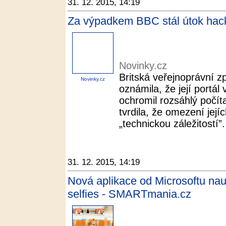
31. 12. 2015, 14:19
Za výpadkem BBC stál útok hack
Novinky.cz
Britská veřejnoprávní 
Novinky.cz
oznámila, že její portál
ochromil rozsáhlý počíta
tvrdila, že omezení její
„technickou záležitostí”. 
31. 12. 2015, 14:19
Nová aplikace od Microsoftu nau
selfies - SMARTmania.cz