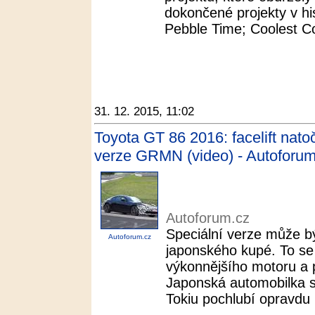
dokončené projekty v his
Pebble Time; Coolest Co
31. 12. 2015, 11:02
Toyota GT 86 2016: facelift nato
verze GRMN (video) - Autoforum
Autoforum.cz
Speciální verze může b
Autoforum.cz
japonského kupé. To se
výkonnějšího motoru a
Japonská automobilka s
Tokiu pochlubí opravdu 