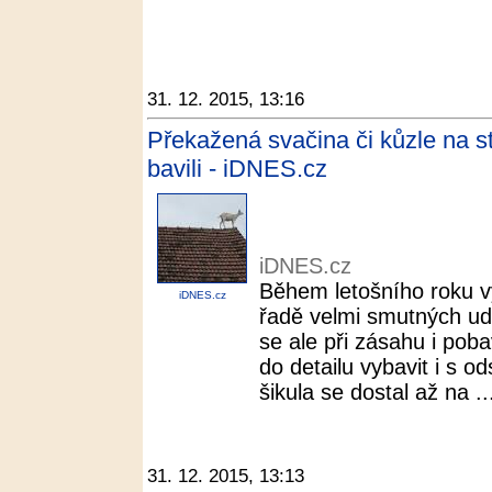
31. 12. 2015, 13:16
Překažená svačina či kůzle na st
bavili - iDNES.cz
iDNES.cz
Během letošního roku vy
iDNES.cz
řadě velmi smutných ud
se ale při zásahu i pobav
do detailu vybavit i s 
šikula se dostal až na ..
31. 12. 2015, 13:13