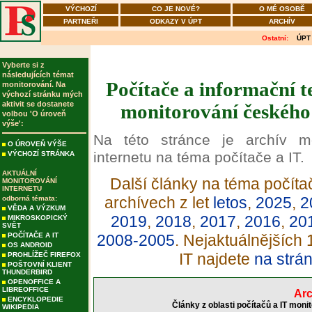
VÝCHOZÍ
CO JE NOVÉ?
O MÉ OSOBĚ
PARTNEŘI
ODKAZY V ÚPT
ARCHÍV
Ostatní:
ÚPT
Vyberte si z
následujících témat
Počítače a informační t
monitorování. Na
výchozí stránku mých
aktivit se dostanete
monitorování českého 
volbou 'O úroveň
výše':
Na této stránce je archív m
O ÚROVEŇ VÝŠE
internetu na téma počítače a IT.
VÝCHOZÍ STRÁNKA
AKTUÁLNÍ
Další články na téma počítač
MONITOROVÁNÍ
INTERNETU
archívech z let
letos
,
2025
,
2
odborná témata:
VĚDA A VÝZKUM
2019
,
2018
,
2017
,
2016
,
20
MIKROSKOPICKÝ
SVĚT
POČÍTAČE A IT
2008-2005
. Nejaktuálnějších
OS ANDROID
IT najdete
na strá
PROHLÍŽEČ FIREFOX
POŠTOVNÍ KLIENT
THUNDERBIRD
OPENOFFICE A
LIBREOFFICE
Arc
ENCYKLOPEDIE
Články z oblasti počítačů a IT moni
WIKIPEDIA