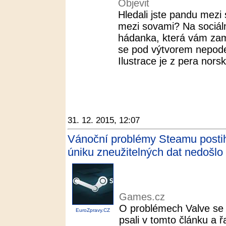
Objevit
Hledali jste pandu mezi 
mezi sovami? Na sociální
hádanka, která vám za
se pod výtvorem nepod
Ilustrace je z pera norsk
31. 12. 2015, 12:07
Vánoční problémy Steamu postihly
úniku zneužitelných dat nedošlo
Games.cz
O problémech Valve s
EuroZpravy.CZ
psali v tomto článku a řa