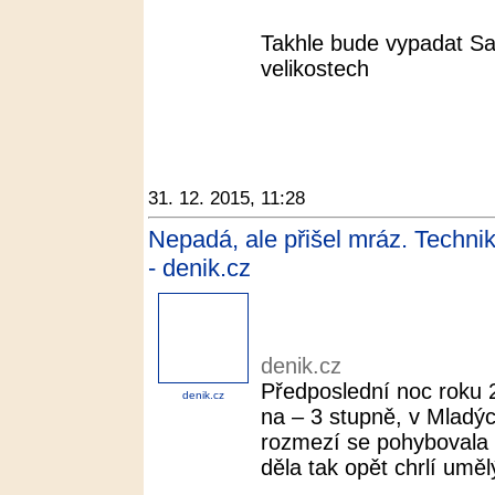
Takhle bude vypadat S
velikostech
31. 12. 2015, 11:28
Nepadá, ale přišel mráz. Technik
- denik.cz
denik.cz
Předposlední noc roku 2
denik.cz
na – 3 stupně, v Mladý
rozmezí se pohybovala
děla tak opět chrlí uměl