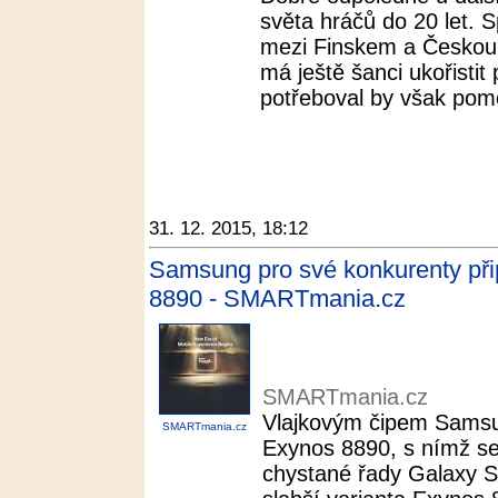
světa hráčů do 20 let. 
mezi Finskem a Českou 
má ještě šanci ukořistit
potřeboval by však pom
31. 12. 2015, 18:12
Samsung pro své konkurenty při
8890 - SMARTmania.cz
SMARTmania.cz
Vlajkovým čipem Samsun
SMARTmania.cz
Exynos 8890, s nímž s
chystané řady Galaxy S7