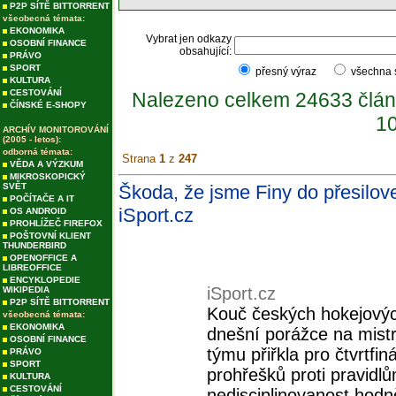
P2P SÍTĚ BITTORRENT
všeobecná témata:
EKONOMIKA
Vybrat jen odkazy
OSOBNÍ FINANCE
obsahující:
PRÁVO
SPORT
přesný výraz
všechna
KULTURA
CESTOVÁNÍ
Nalezeno celkem 24633 člán
ČÍNSKÉ E-SHOPY
10
ARCHÍV MONITOROVÁNÍ
(2005 - letos):
odborná témata:
Strana
1
z
247
VĚDA A VÝZKUM
MIKROSKOPICKÝ
SVĚT
Škoda, že jsme Finy do přesilovek
POČÍTAČE A IT
iSport.cz
OS ANDROID
PROHLÍŽEČ FIREFOX
POŠTOVNÍ KLIENT
THUNDERBIRD
OPENOFFICE A
LIBREOFFICE
ENCYKLOPEDIE
iSport.cz
WIKIPEDIA
P2P SÍTĚ BITTORRENT
Kouč českých hokejových
všeobecná témata:
EKONOMIKA
dnešní porážce na mistr
OSOBNÍ FINANCE
týmu přiřkla pro čtvrtf
PRÁVO
SPORT
prohřešků proti pravidl
KULTURA
CESTOVÁNÍ
nedisciplinovanost hodně