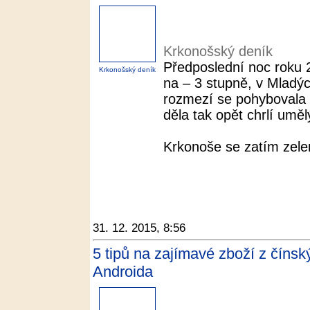
Krkonošský deník
Předposlední noc roku 2
Krkonošský deník
na – 3 stupně, v Mladý
rozmezí se pohybovala
děla tak opět chrlí uměl
Krkonoše se zatím zelena
31. 12. 2015, 8:56
5 tipů na zajímavé zboží z číns
Androida