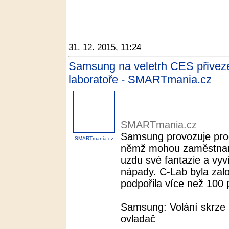
31. 12. 2015, 11:24
Samsung na veletrh CES přiveze 
laboratoře - SMARTmania.cz
SMARTmania.cz
Samsung provozuje prog
SMARTmania.cz
němž mohou zaměstnanc
uzdu své fantazie a vyví
nápady. C-Lab byla zal
podpořila více než 100 p
Samsung: Volání skrze 
ovladač