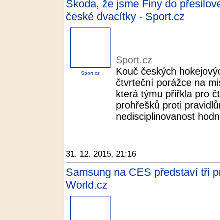
Škoda, že jsme Finy do přesilovek
české dvacítky - Sport.cz
Sport.cz
Kouč českých hokejových
Sport.cz
čtvrteční porážce na mi
která týmu přiřkla pro 
prohřešků proti pravidl
nedisciplinovanost hodně
31. 12. 2015, 21:16
Samsung na CES představí tři pr
World.cz