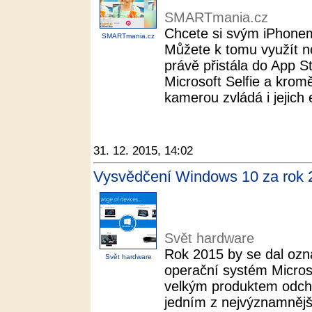
SMARTmania.cz
Chcete si svým iPhonem 
SMARTmania.cz
Můžete k tomu využít no
právě přistála do App 
Microsoft Selfie a krom
kamerou zvládá i jejich e
31. 12. 2015, 14:02
Vysvědčení Windows 10 za rok 
Svět hardware
Rok 2015 by se dal ozn
Svět hardware
operační systém Micros
velkým produktem odchá
jedním z nejvýznamnějš