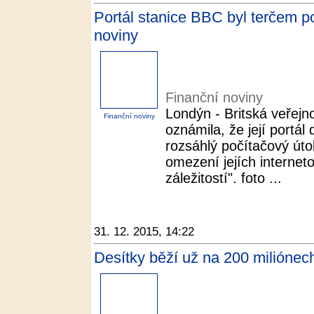
Portál stanice BBC byl terčem p
noviny
Finanční noviny
Londýn - Britská veřej
Finanční noviny
oznámila, že její portál
rozsáhlý počítačový útok.
omezení jejích internet
záležitostí". foto ...
31. 12. 2015, 14:22
Desítky běží už na 200 miliónech