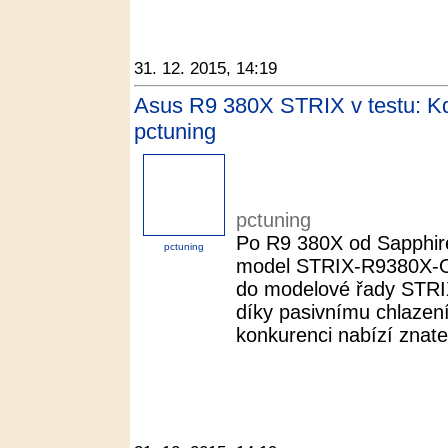
31. 12. 2015, 14:19
Asus R9 380X STRIX v testu: Kdy
pctuning
pctuning
Po R9 380X od Sapphire
pctuning
model STRIX-R9380X-
do modelové řady STRIX
díky pasivnímu chlazení 
konkurenci nabízí znateln