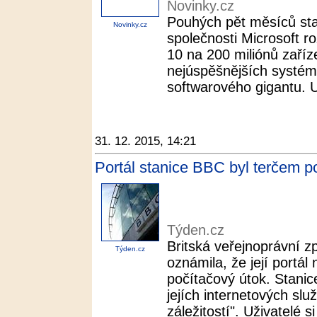
Novinky.cz
Pouhých pět měsíců stač
Novinky.cz
společnosti Microsoft r
10 na 200 miliónů zaříze
nejúspěšnějších systémů
softwarového gigantu. Up
31. 12. 2015, 14:21
Portál stanice BBC byl terčem p
Týden.cz
Britská veřejnoprávní 
Týden.cz
oznámila, že její portál
počítačový útok. Stanice
jejích internetových slu
záležitostí". Uživatelé si 