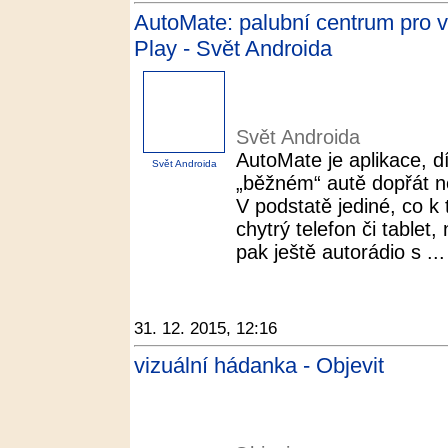
AutoMate: palubní centrum pro 
Play - Svět Androida
Svět Androida
AutoMate je aplikace, d
Svět Androida
„běžném“ autě dopřát n
V podstatě jediné, co k 
chytrý telefon či tablet
pak ještě autorádio s ...
31. 12. 2015, 12:16
vizuální hádanka - Objevit