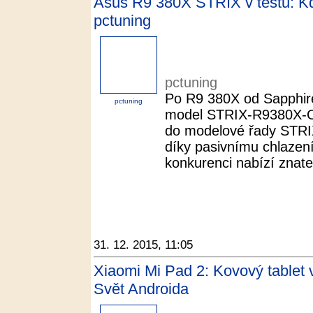
Asus R9 380X STRIX v testu: Kdy
pctuning
pctuning
Po R9 380X od Sapphire
pctuning
model STRIX-R9380X-
do modelové řady STRIX
díky pasivnímu chlazení 
konkurenci nabízí znateln
31. 12. 2015, 11:05
Xiaomi Mi Pad 2: Kovový tablet v
Svět Androida