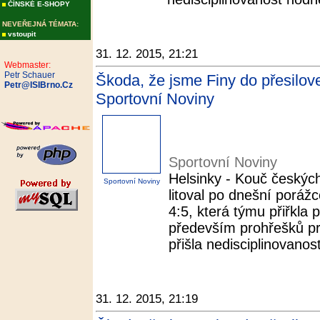
ČÍNSKÉ E-SHOPY
NEVEŘEJNÁ TÉMATA:
vstoupit
31. 12. 2015, 21:21
Webmaster:
Petr Schauer
Škoda, že jsme Finy do přesilovek
Petr@ISIBrno.Cz
Sportovní Noviny
Sportovní Noviny
Helsinky - Kouč českých
Sportovní Noviny
litoval po dnešní poráž
4:5, která týmu přiřkla 
především prohřešků pr
přišla nedisciplinovanos
31. 12. 2015, 21:19