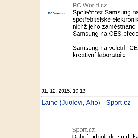
PC World.cz
Společnost Samsung na
PC World.cz
spotřebitelské elektronik
nichž jeho zaměstnanci 
Samsung na CES představ
Samsung na veletrh CES
kreativní laboratoře
31. 12. 2015, 19:13
Laine (Juolevi, Aho) - Sport.cz
Sport.cz
Dobré odpoledne u další