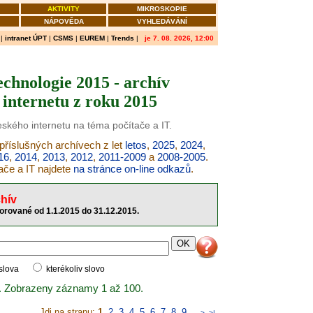
AKTIVITY
MIKROSKOPIE
NÁPOVĚDA
VYHLEDÁVÁNÍ
|
intranet ÚPT
|
CSMS
|
EUREM
|
Trends
|
je 7. 08. 2026, 12:00
echnologie 2015 - archív
internetu z roku 2015
eského internetu na téma počítače a IT.
 příslušných archívech z let
letos
,
2025
,
2024
,
16
,
2014
,
2013
,
2012
,
2011-2009
a
2008-2005
.
ače a IT najdete
na stránce on-line odkazů
.
hív
torované od 1.1.2015 do 31.12.2015.
 slova
kterékoliv slovo
. Zobrazeny záznamy 1 až 100.
Jdi na stranu:
1
,
2
,
3
,
4
,
5
,
6
,
7
,
8
,
9
..
>
>|