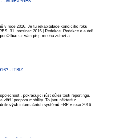
5 - LinuxEXPRES
 v roce 2016. Je tu rekapitulace končícího roku
ES. 31. prosinec 2015 | Redakce. Redakce a autoři
nOffice.cz vám přejí mnoho zdraví a ...
016? - ITBIZ
olečností, pokračující růst důležitosti reportingu,
 větší podpora mobility. To jsou některé z
 podnikových informačních systémů ERP v roce 2016.