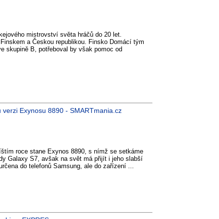
ejového mistrovství světa hráčů do 20 let.
 Finskem a Českou republikou. Finsko Domácí tým
o ve skupině B, potřeboval by však pomoc od
u verzi Exynosu 8890 - SMARTmania.cz
štím roce stane Exynos 8890, s nímž se setkáme
 Galaxy S7, avšak na svět má přijít i jeho slabší
rčena do telefonů Samsung, ale do zařízení ...