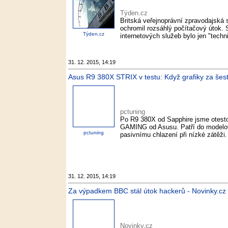
Týden.cz
Britská veřejnoprávní zpravodajská s
ochromil rozsáhlý počítačový útok. St
Týden.cz
internetových služeb bylo jen "technic
31. 12. 2015, 14:19
Asus R9 380X STRIX v testu: Když grafiky za šest
pctuning
Po R9 380X od Sapphire jsme otest
GAMING od Asusu. Patří do modelov
pctuning
pasivnímu chlazení při nízké zátěži. 
31. 12. 2015, 14:19
Za výpadkem BBC stál útok hackerů - Novinky.cz
Novinky.cz