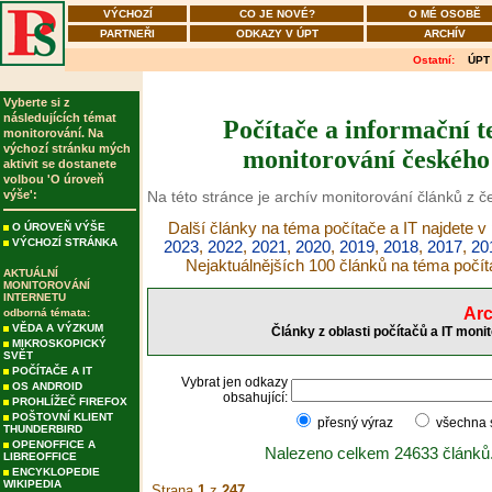
VÝCHOZÍ
CO JE NOVÉ?
O MÉ OSOBĚ
PARTNEŘI
ODKAZY V ÚPT
ARCHÍV
Ostatní:
ÚPT
Vyberte si z
následujících témat
Počítače a informační t
monitorování. Na
výchozí stránku mých
monitorování českého 
aktivit se dostanete
volbou 'O úroveň
výše':
Na této stránce je archív monitorování článků z č
Další články na téma počítače a IT najdete v
O ÚROVEŇ VÝŠE
VÝCHOZÍ STRÁNKA
2023
,
2022
,
2021
,
2020
,
2019
,
2018
,
2017
,
20
Nejaktuálnějších 100 článků na téma počít
AKTUÁLNÍ
MONITOROVÁNÍ
INTERNETU
Arc
odborná témata:
VĚDA A VÝZKUM
Články z oblasti počítačů a IT moni
MIKROSKOPICKÝ
SVĚT
POČÍTAČE A IT
Vybrat jen odkazy
OS ANDROID
obsahující:
PROHLÍŽEČ FIREFOX
POŠTOVNÍ KLIENT
přesný výraz
všechna
THUNDERBIRD
OPENOFFICE A
Nalezeno celkem 24633 článků
LIBREOFFICE
ENCYKLOPEDIE
WIKIPEDIA
Strana
1
z
247