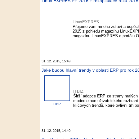
Linux EXPRES PF 2016 + rekapitulace roku 201
LinuxEXPRES
Přejeme vám mnoho zdraví a úspěchů
2015 z pohledu magazínu LinuxEXPR
magazínu LinuxEXPRES a portálu Ope
31. 12. 2015, 15:49
Jaké budou hlavní trendy v oblasti ERP pro rok 2
ITBIZ
Širší adopce ERP ze strany malých sp
modernizace uživatelského rozhraní a
ITBIZ
klíčových trendů, které ovlivní trh
31. 12. 2015, 14:40