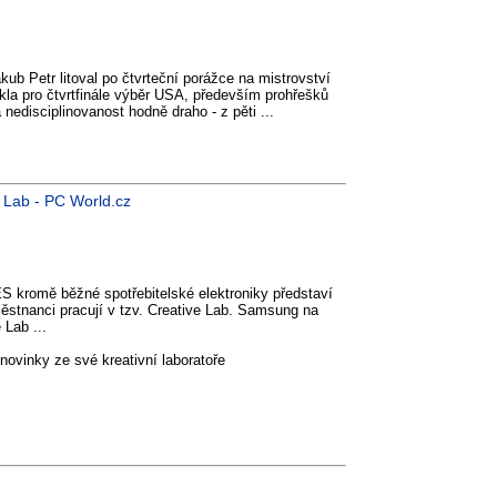
ub Petr litoval po čtvrteční porážce na mistrovství
řkla pro čtvrtfinále výběr USA, především prohřešků
 nedisciplinovanost hodně draho - z pěti ...
e Lab - PC World.cz
 kromě běžné spotřebitelské elektroniky představí
aměstnanci pracují v tzv. Creative Lab. Samsung na
 Lab ...
novinky ze své kreativní laboratoře