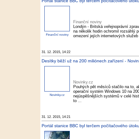
Portál stanice BBC byl terčem počítačového útoku
Finanční noviny
Londýn - Britská veřejnoprávní zpra
na několik hodin ochromil rozsáhlý po
Finanční noviny
omezení jejích internetových služeb b
31. 12. 2015, 14:22
Desítky běží už na 200 miliónech zařízení - Novin
Novinky.cz
Pouhých pět měsíců stačilo na to, ab
operační systém Windows 10 na 200 m
Novinky.cz
nejúspěšnějších systémů v celé hist
to ...
31. 12. 2015, 14:21
Portál stanice BBC byl terčem počítačového útok