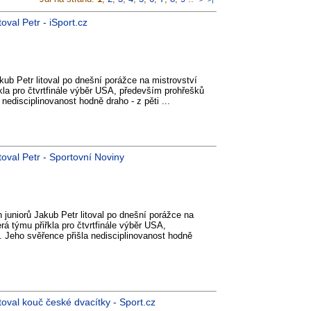
oval Petr - iSport.cz
ub Petr litoval po dnešní porážce na mistrovství
kla pro čtvrtfinále výběr USA, především prohřešků
 nedisciplinovanost hodně draho - z pěti ...
itoval Petr - Sportovní Noviny
juniorů Jakub Petr litoval po dnešní porážce na
rá týmu přiřkla pro čtvrtfinále výběr USA,
. Jeho svěřence přišla nedisciplinovanost hodně
itoval kouč české dvacítky - Sport.cz