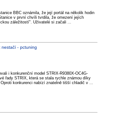
tanice BBC oznámila, že její portál na několik hodin
anice v první chvíli tvrdila, že omezení jejích
kou záležitostí". Uživatelé si začali ...
 nestačí - pctuning
ovali i konkurenční model STRIX-R9380X-OC4G-
é řady STRIX, která se stala rychle známou díky
Oproti konkurenci nabízí znatelně tišší chladič v ...