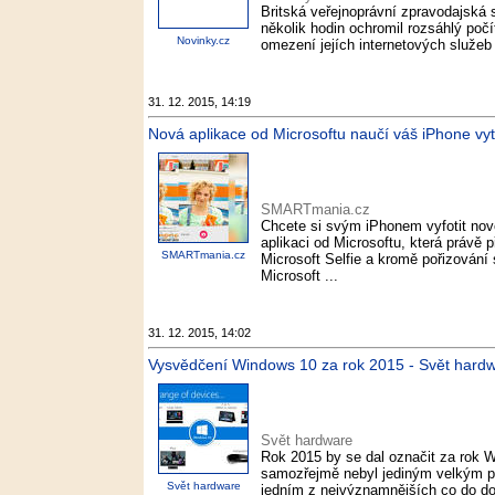
Britská veřejnoprávní zpravodajská s
několik hodin ochromil rozsáhlý počít
Novinky.cz
omezení jejích internetových služeb b
31. 12. 2015, 14:19
Nová aplikace od Microsoftu naučí váš iPhone vy
SMARTmania.cz
Chcete si svým iPhonem vyfotit nov
aplikaci od Microsoftu, která právě 
SMARTmania.cz
Microsoft Selfie a kromě pořizování 
Microsoft ...
31. 12. 2015, 14:02
Vysvědčení Windows 10 za rok 2015 - Svět hard
Svět hardware
Rok 2015 by se dal označit za rok 
samozřejmě nebyl jediným velkým pr
Svět hardware
jedním z nejvýznamnějších co do dop