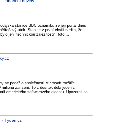
 - Finanční noviny
vodajská stanice BBC oznámila, že její portál dnes
čítačový útok. Stanice v první chvíli tvrdila, že
ylo jen "technickou záležitostí". foto ...
ky.cz
y se podařilo společnosti Microsoft rozšířit
iliónů zařízení. To z desítek dělá jeden z
orii amerického softwarového gigantu. Upozornil na
u - Týden.cz