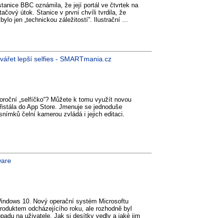
tanice BBC oznámila, že její portál ve čtvrtek na
ačový útok. Stanice v první chvíli tvrdila, že
ylo jen „technickou záležitostí”. Ilustrační ...
tvářet lepší selfies - SMARTmania.cz
oroční „selfíčko“? Můžete k tomu využít novou
přistála do App Store. Jmenuje se jednoduše
snímků čelní kamerou zvládá i jejich editaci.
ware
Windows 10. Nový operační systém Microsoftu
oduktem odcházejícího roku, ale rozhodně byl
adu na uživatele. Jak si desítky vedly a jaké jim