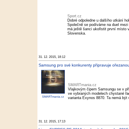
Sport.cz
Dobré odpoledne u dalšího utkání hok
Společně se podíváme na duel mezi
má ještě šanci ukořistit první míst
Slovenska.
31. 12. 2015, 18:12
Samsung pro své konkurenty připravuje ořezano
SMARTmania.cz
Vlajkovým čipem Samsungu se v pří
ve vybraných modelech chystané řady
SMARTmania.cz
varianta Exynos 8870. Ta nemá být u
31. 12. 2015, 17:13