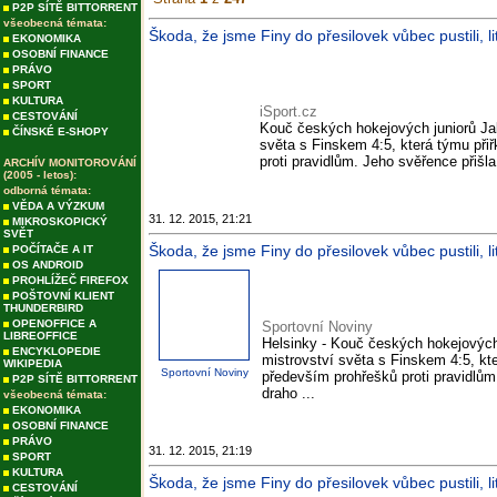
P2P SÍTĚ BITTORRENT
všeobecná témata:
Škoda, že jsme Finy do přesilovek vůbec pustili, lit
EKONOMIKA
OSOBNÍ FINANCE
PRÁVO
SPORT
KULTURA
iSport.cz
CESTOVÁNÍ
Kouč českých hokejových juniorů Jak
ČÍNSKÉ E-SHOPY
světa s Finskem 4:5, která týmu přiř
proti pravidlům. Jeho svěřence přišla
ARCHÍV MONITOROVÁNÍ
(2005 - letos):
odborná témata:
VĚDA A VÝZKUM
31. 12. 2015, 21:21
MIKROSKOPICKÝ
SVĚT
Škoda, že jsme Finy do přesilovek vůbec pustili, l
POČÍTAČE A IT
OS ANDROID
PROHLÍŽEČ FIREFOX
POŠTOVNÍ KLIENT
THUNDERBIRD
OPENOFFICE A
Sportovní Noviny
LIBREOFFICE
Helsinky - Kouč českých hokejových 
ENCYKLOPEDIE
mistrovství světa s Finskem 4:5, kte
WIKIPEDIA
Sportovní Noviny
především prohřešků proti pravidlům
P2P SÍTĚ BITTORRENT
draho ...
všeobecná témata:
EKONOMIKA
OSOBNÍ FINANCE
PRÁVO
31. 12. 2015, 21:19
SPORT
KULTURA
Škoda, že jsme Finy do přesilovek vůbec pustili, l
CESTOVÁNÍ