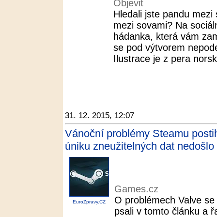
Objevit
Hledali jste pandu mezi 
mezi sovami? Na sociální
hádanka, která vám za
se pod výtvorem nepod
Ilustrace je z pera norsk
31. 12. 2015, 12:07
Vánoční problémy Steamu postihly
úniku zneužitelných dat nedošlo
Games.cz
O problémech Valve s
EuroZpravy.CZ
psali v tomto článku a řa