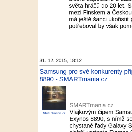
světa hráčů do 20 let. 
mezi Finskem a Českou 
má ještě šanci ukořistit
potřeboval by však pom
31. 12. 2015, 18:12
Samsung pro své konkurenty při
8890 - SMARTmania.cz
SMARTmania.cz
Vlajkovým čipem Samsun
SMARTmania.cz
Exynos 8890, s nímž s
chystané řady Galaxy S7