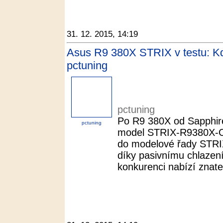
31. 12. 2015, 14:19
Asus R9 380X STRIX v testu: Kdy
pctuning
pctuning
Po R9 380X od Sapphire
pctuning
model STRIX-R9380X-
do modelové řady STRIX
díky pasivnímu chlazení 
konkurenci nabízí znateln