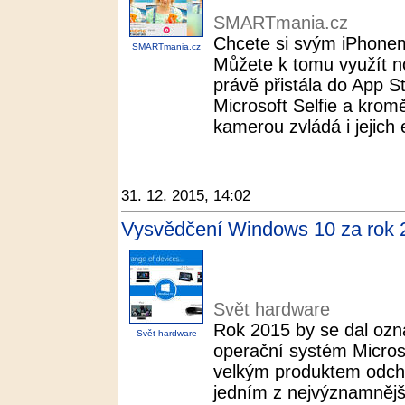
SMARTmania.cz
Chcete si svým iPhonem 
SMARTmania.cz
Můžete k tomu využít no
právě přistála do App 
Microsoft Selfie a krom
kamerou zvládá i jejich e
31. 12. 2015, 14:02
Vysvědčení Windows 10 za rok 
Svět hardware
Rok 2015 by se dal ozn
Svět hardware
operační systém Micros
velkým produktem odchá
jedním z nejvýznamnějš