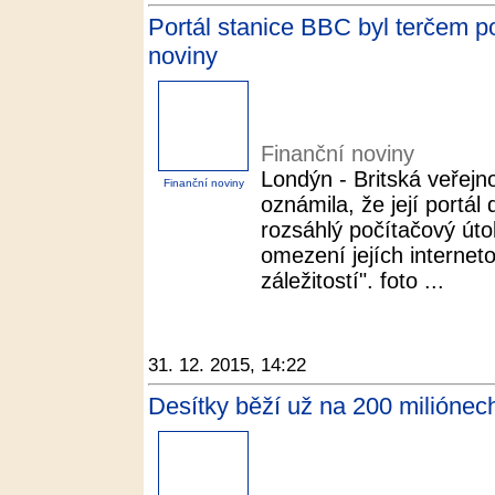
Portál stanice BBC byl terčem p
noviny
Finanční noviny
Londýn - Britská veřej
Finanční noviny
oznámila, že její portál
rozsáhlý počítačový útok.
omezení jejích internet
záležitostí". foto ...
31. 12. 2015, 14:22
Desítky běží už na 200 miliónech