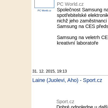
PC World.cz
Společnost Samsung na
PC World.cz
spotřebitelské elektronik
nichž jeho zaměstnanci 
Samsung na CES představ
Samsung na veletrh CES
kreativní laboratoře
31. 12. 2015, 19:13
Laine (Juolevi, Aho) - Sport.cz
Sport.cz
Dobré odpoledne u další