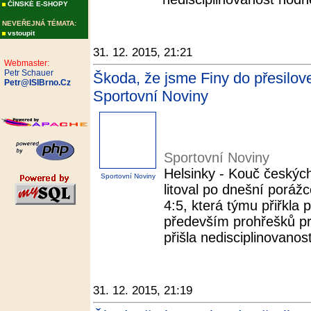
ČÍNSKÉ E-SHOPY
NEVEŘEJNÁ TÉMATA:
vstoupit
31. 12. 2015, 21:21
Webmaster:
Petr Schauer
Škoda, že jsme Finy do přesilovek
Petr@ISIBrno.Cz
Sportovní Noviny
Sportovní Noviny
Helsinky - Kouč českých
Sportovní Noviny
litoval po dnešní poráž
4:5, která týmu přiřkla 
především prohřešků pr
přišla nedisciplinovanos
31. 12. 2015, 21:19