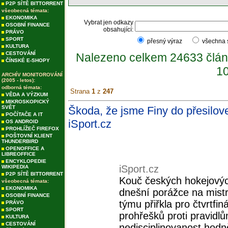
P2P SÍTĚ BITTORRENT
všeobecná témata:
EKONOMIKA
Vybrat jen odkazy
OSOBNÍ FINANCE
obsahující:
PRÁVO
SPORT
přesný výraz
všechna
KULTURA
CESTOVÁNÍ
Nalezeno celkem 24633 člán
ČÍNSKÉ E-SHOPY
10
ARCHÍV MONITOROVÁNÍ
(2005 - letos):
odborná témata:
Strana
1
z
247
VĚDA A VÝZKUM
MIKROSKOPICKÝ
SVĚT
Škoda, že jsme Finy do přesilovek
POČÍTAČE A IT
iSport.cz
OS ANDROID
PROHLÍŽEČ FIREFOX
POŠTOVNÍ KLIENT
THUNDERBIRD
OPENOFFICE A
LIBREOFFICE
ENCYKLOPEDIE
iSport.cz
WIKIPEDIA
P2P SÍTĚ BITTORRENT
Kouč českých hokejových
všeobecná témata:
EKONOMIKA
dnešní porážce na mistr
OSOBNÍ FINANCE
týmu přiřkla pro čtvrtf
PRÁVO
SPORT
prohřešků proti pravidl
KULTURA
CESTOVÁNÍ
nedisciplinovanost hodně