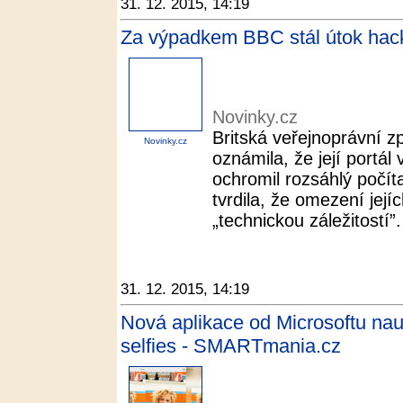
31. 12. 2015, 14:19
Za výpadkem BBC stál útok hack
Novinky.cz
Britská veřejnoprávní 
Novinky.cz
oznámila, že její portál
ochromil rozsáhlý počíta
tvrdila, že omezení její
„technickou záležitostí”. 
31. 12. 2015, 14:19
Nová aplikace od Microsoftu nau
selfies - SMARTmania.cz