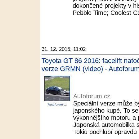
dokončené projekty v his
Pebble Time; Coolest Co
31. 12. 2015, 11:02
Toyota GT 86 2016: facelift nato
verze GRMN (video) - Autoforum
Autoforum.cz
Speciální verze může b
Autoforum.cz
japonského kupé. To se
výkonnějšího motoru a
Japonská automobilka s
Tokiu pochlubí opravdu 