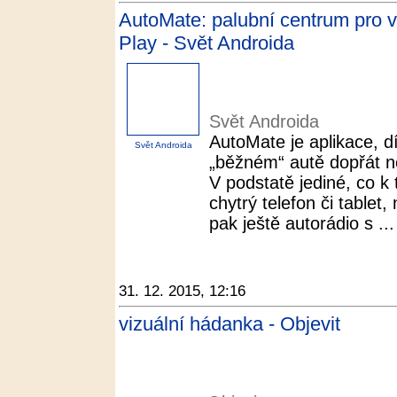
AutoMate: palubní centrum pro 
Play - Svět Androida
Svět Androida
AutoMate je aplikace, d
Svět Androida
„běžném“ autě dopřát n
V podstatě jediné, co k 
chytrý telefon či tablet
pak ještě autorádio s ...
31. 12. 2015, 12:16
vizuální hádanka - Objevit