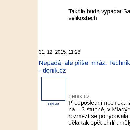
Takhle bude vypadat S
velikostech
31. 12. 2015, 11:28
Nepadá, ale přišel mráz. Technik
- denik.cz
denik.cz
Předposlední noc roku 2
denik.cz
na – 3 stupně, v Mladý
rozmezí se pohybovala
děla tak opět chrlí uměl