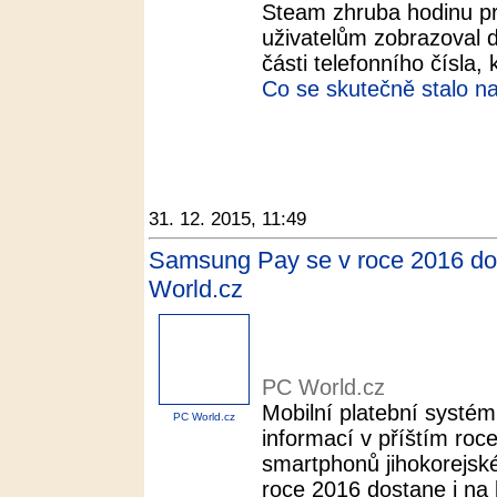
Steam zhruba hodinu pr
uživatelům zobrazoval de
části telefonního čísla, k
Co se skutečně stalo n
31. 12. 2015, 11:49
Samsung Pay se v roce 2016 dost
World.cz
PC World.cz
Mobilní platební systé
PC World.cz
informací v příštím roc
smartphonů jihokorejsk
roce 2016 dostane i na l