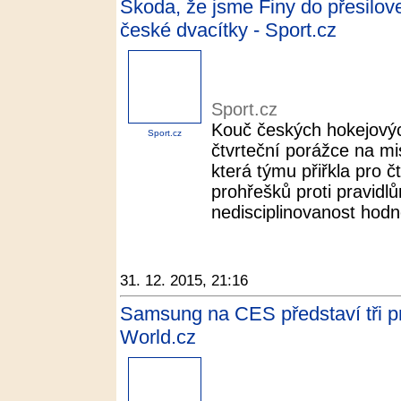
Škoda, že jsme Finy do přesilovek
české dvacítky - Sport.cz
Sport.cz
Kouč českých hokejových
Sport.cz
čtvrteční porážce na mi
která týmu přiřkla pro 
prohřešků proti pravidl
nedisciplinovanost hodně
31. 12. 2015, 21:16
Samsung na CES představí tři pr
World.cz