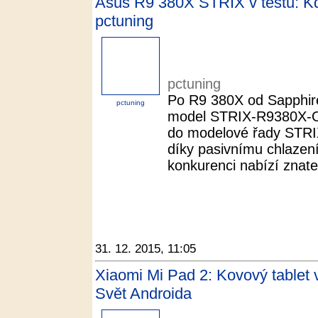
Asus R9 380X STRIX v testu: Kdy
pctuning
pctuning
Po R9 380X od Sapphire
pctuning
model STRIX-R9380X-
do modelové řady STRIX
díky pasivnímu chlazení 
konkurenci nabízí znateln
31. 12. 2015, 11:05
Xiaomi Mi Pad 2: Kovový tablet v
Svět Androida