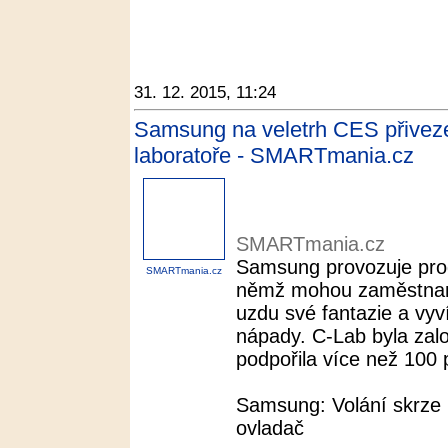
31. 12. 2015, 11:24
Samsung na veletrh CES přiveze 
laboratoře - SMARTmania.cz
SMARTmania.cz
Samsung provozuje prog
SMARTmania.cz
němž mohou zaměstnanc
uzdu své fantazie a vyví
nápady. C-Lab byla zal
podpořila více než 100 p
Samsung: Volání skrze 
ovladač