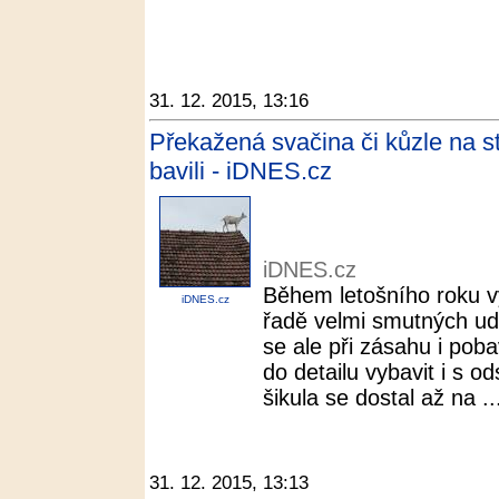
31. 12. 2015, 13:16
Překažená svačina či kůzle na st
bavili - iDNES.cz
iDNES.cz
Během letošního roku vy
iDNES.cz
řadě velmi smutných ud
se ale při zásahu i pobav
do detailu vybavit i s 
šikula se dostal až na ..
31. 12. 2015, 13:13