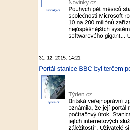
Novinky.cz
Pouhých pět měsíců stač
Novinky.cz
společnosti Microsoft r
10 na 200 miliónů zaříze
nejúspěšnějších systémů
softwarového gigantu. Up
31. 12. 2015, 14:21
Portál stanice BBC byl terčem p
Týden.cz
Britská veřejnoprávní 
Týden.cz
oznámila, že její portál
počítačový útok. Stanice
jejích internetových slu
záležitostí". Uživatelé si 