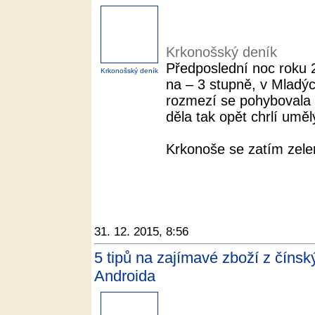
Krkonošský deník
Předposlední noc roku 2
Krkonošský deník
na – 3 stupně, v Mladý
rozmezí se pohybovala
děla tak opět chrlí uměl
Krkonoše se zatím zelena
31. 12. 2015, 8:56
5 tipů na zajímavé zboží z číns
Androida