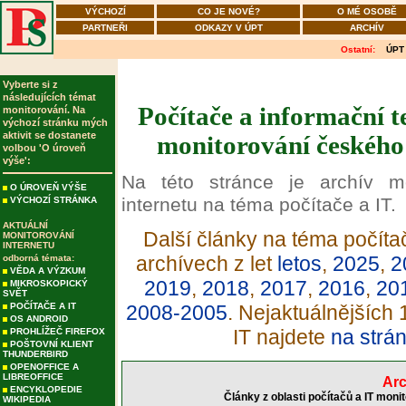
VÝCHOZÍ
CO JE NOVÉ?
O MÉ OSOBĚ
PARTNEŘI
ODKAZY V ÚPT
ARCHÍV
Ostatní:
ÚPT
Vyberte si z
následujících témat
Počítače a informační t
monitorování. Na
výchozí stránku mých
aktivit se dostanete
monitorování českého 
volbou 'O úroveň
výše':
Na této stránce je archív m
O ÚROVEŇ VÝŠE
internetu na téma počítače a IT.
VÝCHOZÍ STRÁNKA
AKTUÁLNÍ
Další články na téma počítač
MONITOROVÁNÍ
INTERNETU
archívech z let
letos
,
2025
,
2
odborná témata:
VĚDA A VÝZKUM
2019
,
2018
,
2017
,
2016
,
20
MIKROSKOPICKÝ
SVĚT
POČÍTAČE A IT
2008-2005
. Nejaktuálnějších
OS ANDROID
IT najdete
na strá
PROHLÍŽEČ FIREFOX
POŠTOVNÍ KLIENT
THUNDERBIRD
OPENOFFICE A
LIBREOFFICE
Arc
ENCYKLOPEDIE
Články z oblasti počítačů a IT moni
WIKIPEDIA