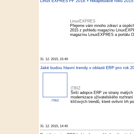
Linux EXPRES PF 2016 + rekapitulace roku 201
LinuxEXPRES
Přejeme vám mnoho zdraví a úspěchů
2015 z pohledu magazínu LinuxEXPR
magazínu LinuxEXPRES a portálu Ope
31. 12. 2015, 15:49
Jaké budou hlavní trendy v oblasti ERP pro rok 2
ITBIZ
Širší adopce ERP ze strany malých sp
modernizace uživatelského rozhraní a
ITBIZ
klíčových trendů, které ovlivní trh
31. 12. 2015, 14:40