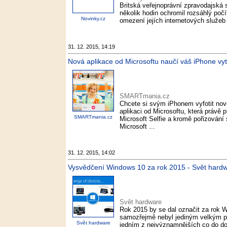
Britská veřejnoprávní zpravodajská s
několik hodin ochromil rozsáhlý počít
Novinky.cz
omezení jejích internetových služeb b
31. 12. 2015, 14:19
Nová aplikace od Microsoftu naučí váš iPhone vy
SMARTmania.cz
Chcete si svým iPhonem vyfotit nov
aplikaci od Microsoftu, která právě 
SMARTmania.cz
Microsoft Selfie a kromě pořizování 
Microsoft ...
31. 12. 2015, 14:02
Vysvědčení Windows 10 za rok 2015 - Svět hard
Svět hardware
Rok 2015 by se dal označit za rok 
samozřejmě nebyl jediným velkým pr
Svět hardware
jedním z nejvýznamnějších co do dop