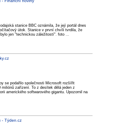
 - Finanční noviny
vodajská stanice BBC oznámila, že její portál dnes
čítačový útok. Stanice v první chvíli tvrdila, že
ylo jen "technickou záležitostí". foto ...
ky.cz
y se podařilo společnosti Microsoft rozšířit
iliónů zařízení. To z desítek dělá jeden z
orii amerického softwarového gigantu. Upozornil na
u - Týden.cz