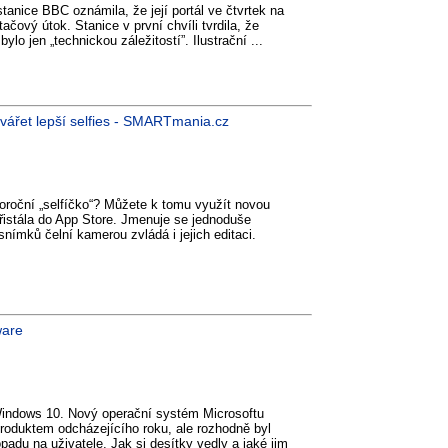
tanice BBC oznámila, že její portál ve čtvrtek na
ačový útok. Stanice v první chvíli tvrdila, že
ylo jen „technickou záležitostí”. Ilustrační ...
tvářet lepší selfies - SMARTmania.cz
oroční „selfíčko“? Můžete k tomu využít novou
přistála do App Store. Jmenuje se jednoduše
snímků čelní kamerou zvládá i jejich editaci.
ware
Windows 10. Nový operační systém Microsoftu
oduktem odcházejícího roku, ale rozhodně byl
adu na uživatele. Jak si desítky vedly a jaké jim