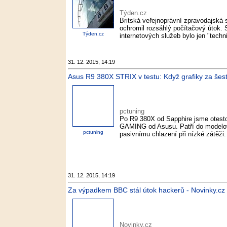
Týden.cz
Britská veřejnoprávní zpravodajská s
ochromil rozsáhlý počítačový útok. St
Týden.cz
internetových služeb bylo jen "technic
31. 12. 2015, 14:19
Asus R9 380X STRIX v testu: Když grafiky za šest
pctuning
Po R9 380X od Sapphire jsme otest
GAMING od Asusu. Patří do modelov
pctuning
pasivnímu chlazení při nízké zátěži. 
31. 12. 2015, 14:19
Za výpadkem BBC stál útok hackerů - Novinky.cz
Novinky.cz