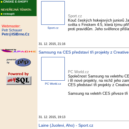
ČÍNSKÉ E-SHOPY
NEVEŘEJNÁ TÉMATA:
vstoupit
Sport.cz
Kouč českých hokejových juniorů Jak
světa s Finskem 4:5, která týmu při
Webmaster:
Sport.cz
proti pravidlům. Jeho svěřence přišla
Petr Schauer
Petr@ISIBrno.Cz
31. 12. 2015, 21:16
Samsung na CES představí tři projekty z Creativ
PC World.cz
Společnost Samsung na veletrhu CES
i tři nové projekty, na nichž jeho z
PC World.cz
CES představí tři projekty z Creative
Samsung na veletrh CES přiveze tři 
31. 12. 2015, 19:13
Laine (Juolevi, Aho) - Sport.cz