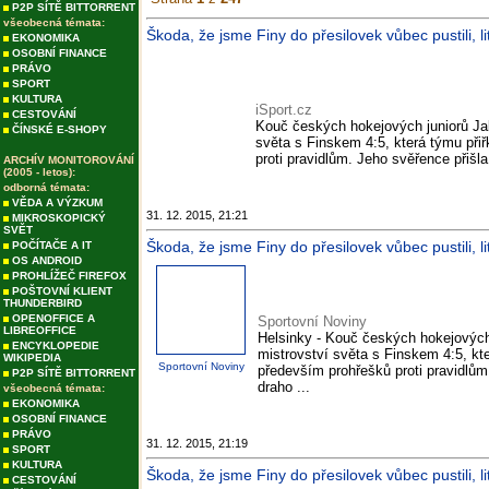
P2P SÍTĚ BITTORRENT
všeobecná témata:
Škoda, že jsme Finy do přesilovek vůbec pustili, lit
EKONOMIKA
OSOBNÍ FINANCE
PRÁVO
SPORT
KULTURA
iSport.cz
CESTOVÁNÍ
Kouč českých hokejových juniorů Jak
ČÍNSKÉ E-SHOPY
světa s Finskem 4:5, která týmu přiř
proti pravidlům. Jeho svěřence přišla
ARCHÍV MONITOROVÁNÍ
(2005 - letos):
odborná témata:
VĚDA A VÝZKUM
31. 12. 2015, 21:21
MIKROSKOPICKÝ
SVĚT
Škoda, že jsme Finy do přesilovek vůbec pustili, l
POČÍTAČE A IT
OS ANDROID
PROHLÍŽEČ FIREFOX
POŠTOVNÍ KLIENT
THUNDERBIRD
OPENOFFICE A
Sportovní Noviny
LIBREOFFICE
Helsinky - Kouč českých hokejových 
ENCYKLOPEDIE
mistrovství světa s Finskem 4:5, kte
WIKIPEDIA
Sportovní Noviny
především prohřešků proti pravidlům
P2P SÍTĚ BITTORRENT
draho ...
všeobecná témata:
EKONOMIKA
OSOBNÍ FINANCE
PRÁVO
31. 12. 2015, 21:19
SPORT
KULTURA
Škoda, že jsme Finy do přesilovek vůbec pustili, l
CESTOVÁNÍ