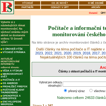
VÝCHOZÍ
CO JE NOVÉ?
O MÉ OSOBĚ
PARTNEŘI
ODKAZY V ÚPT
ARCHÍV
Ostatní:
ÚPT
Vyberte si z
následujících témat
Počítače a informační t
monitorování. Na
výchozí stránku mých
monitorování českého 
aktivit se dostanete
volbou 'O úroveň
výše':
Na této stránce je archív monitorování článků z č
Další články na téma počítače a IT najdete v
O ÚROVEŇ VÝŠE
VÝCHOZÍ STRÁNKA
2023
,
2022
,
2021
,
2020
,
2019
,
2018
,
2017
,
20
Nejaktuálnějších 100 článků na téma počít
AKTUÁLNÍ
MONITOROVÁNÍ
INTERNETU
Arc
odborná témata:
VĚDA A VÝZKUM
Články z oblasti počítačů a IT moni
MIKROSKOPICKÝ
SVĚT
POČÍTAČE A IT
Vybrat jen odkazy
OS ANDROID
obsahující:
PROHLÍŽEČ FIREFOX
POŠTOVNÍ KLIENT
přesný výraz
všechna
THUNDERBIRD
OPENOFFICE A
Nalezeno celkem 24633 článků
LIBREOFFICE
ENCYKLOPEDIE
WIKIPEDIA
Strana
1
z
247