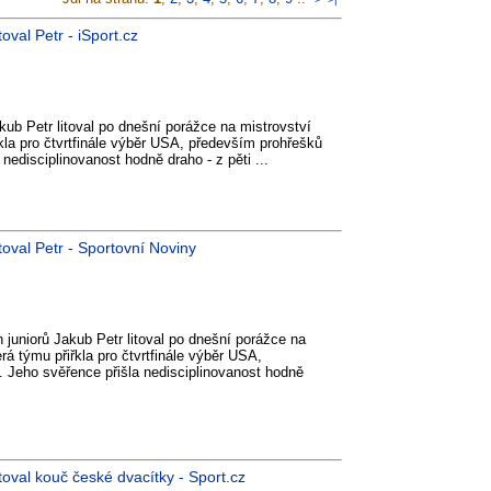
oval Petr - iSport.cz
ub Petr litoval po dnešní porážce na mistrovství
kla pro čtvrtfinále výběr USA, především prohřešků
 nedisciplinovanost hodně draho - z pěti ...
itoval Petr - Sportovní Noviny
juniorů Jakub Petr litoval po dnešní porážce na
rá týmu přiřkla pro čtvrtfinále výběr USA,
. Jeho svěřence přišla nedisciplinovanost hodně
itoval kouč české dvacítky - Sport.cz