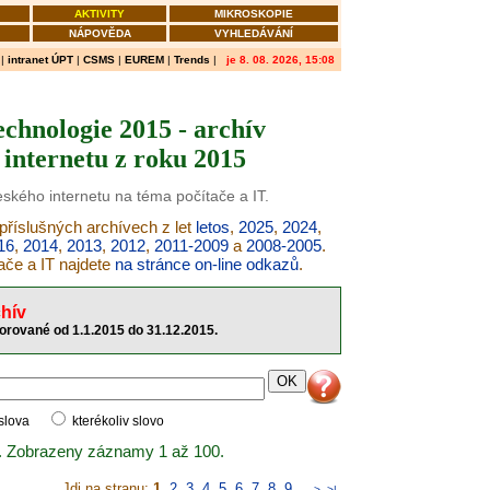
AKTIVITY
MIKROSKOPIE
NÁPOVĚDA
VYHLEDÁVÁNÍ
|
intranet ÚPT
|
CSMS
|
EUREM
|
Trends
|
je 8. 08. 2026, 15:08
echnologie 2015 - archív
internetu z roku 2015
eského internetu na téma počítače a IT.
 příslušných archívech z let
letos
,
2025
,
2024
,
16
,
2014
,
2013
,
2012
,
2011-2009
a
2008-2005
.
ače a IT najdete
na stránce on-line odkazů
.
hív
torované od 1.1.2015 do 31.12.2015.
 slova
kterékoliv slovo
. Zobrazeny záznamy 1 až 100.
Jdi na stranu:
1
,
2
,
3
,
4
,
5
,
6
,
7
,
8
,
9
..
>
>|