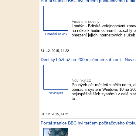
Portál stanice BBC byl terčem počítačového útoku
Finanční noviny
Londýn - Britská veřejnoprávní zpra
na několik hodin ochromil rozsáhlý po
Finanční noviny
omezení jejích internetových služeb b
31. 12. 2015, 14:22
Desítky běží už na 200 miliónech zařízení - Novin
Novinky.cz
Pouhých pět měsíců stačilo na to, ab
operační systém Windows 10 na 200 m
Novinky.cz
nejúspěšnějších systémů v celé hist
to ...
31. 12. 2015, 14:21
Portál stanice BBC byl terčem počítačového útok