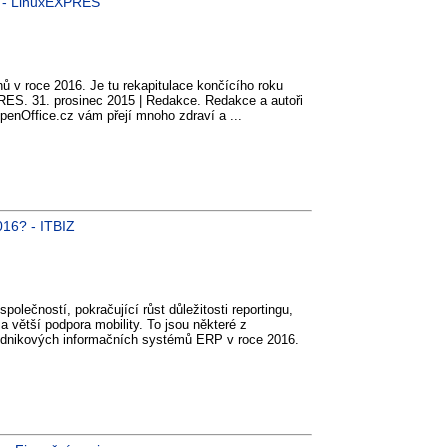
5 - LinuxEXPRES
 v roce 2016. Je tu rekapitulace končícího roku
ES. 31. prosinec 2015 | Redakce. Redakce a autoři
nOffice.cz vám přejí mnoho zdraví a ...
016? - ITBIZ
olečností, pokračující růst důležitosti reportingu,
 větší podpora mobility. To jsou některé z
 podnikových informačních systémů ERP v roce 2016.