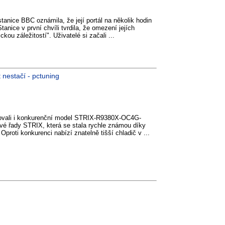
tanice BBC oznámila, že její portál na několik hodin
anice v první chvíli tvrdila, že omezení jejích
kou záležitostí". Uživatelé si začali ...
 nestačí - pctuning
ovali i konkurenční model STRIX-R9380X-OC4G-
é řady STRIX, která se stala rychle známou díky
Oproti konkurenci nabízí znatelně tišší chladič v ...