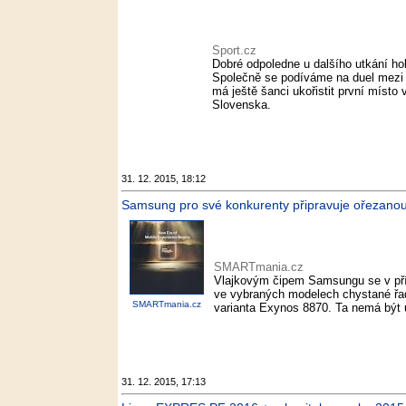
Sport.cz
Dobré odpoledne u dalšího utkání hok
Společně se podíváme na duel mezi
má ještě šanci ukořistit první míst
Slovenska.
31. 12. 2015, 18:12
Samsung pro své konkurenty připravuje ořezano
SMARTmania.cz
Vlajkovým čipem Samsungu se v pří
ve vybraných modelech chystané řady
SMARTmania.cz
varianta Exynos 8870. Ta nemá být u
31. 12. 2015, 17:13