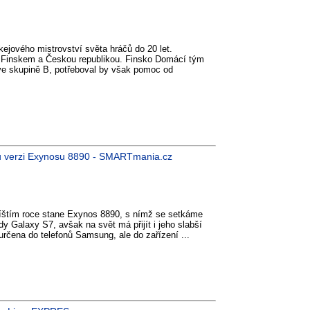
ejového mistrovství světa hráčů do 20 let.
 Finskem a Českou republikou. Finsko Domácí tým
o ve skupině B, potřeboval by však pomoc od
u verzi Exynosu 8890 - SMARTmania.cz
štím roce stane Exynos 8890, s nímž se setkáme
 Galaxy S7, avšak na svět má přijít i jeho slabší
rčena do telefonů Samsung, ale do zařízení ...