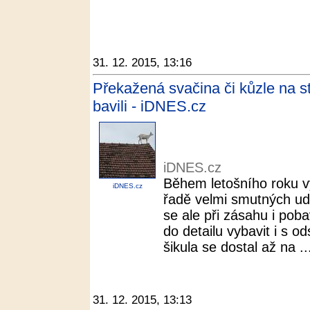
31. 12. 2015, 13:16
Překažená svačina či kůzle na st
bavili - iDNES.cz
iDNES.cz
Během letošního roku vy
iDNES.cz
řadě velmi smutných ud
se ale při zásahu i pobav
do detailu vybavit i s 
šikula se dostal až na ..
31. 12. 2015, 13:13