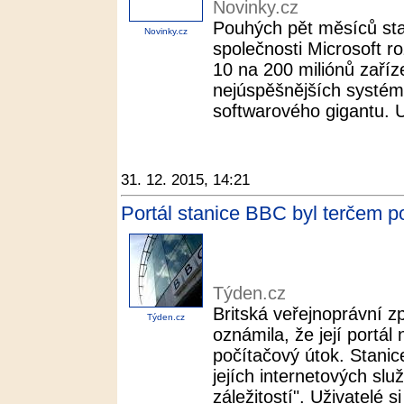
Novinky.cz
Pouhých pět měsíců stač
Novinky.cz
společnosti Microsoft r
10 na 200 miliónů zaříze
nejúspěšnějších systémů
softwarového gigantu. Up
31. 12. 2015, 14:21
Portál stanice BBC byl terčem p
Týden.cz
Britská veřejnoprávní 
Týden.cz
oznámila, že její portál
počítačový útok. Stanice
jejích internetových slu
záležitostí". Uživatelé si 