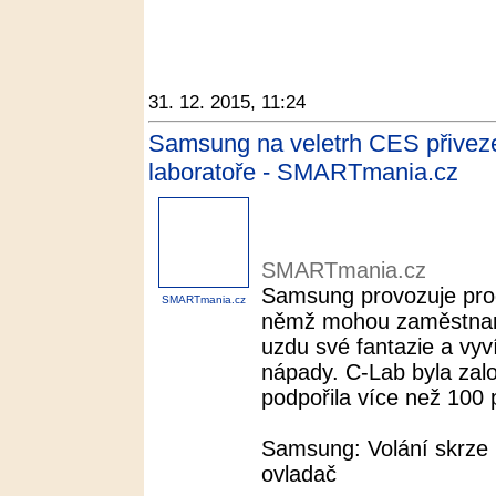
31. 12. 2015, 11:24
Samsung na veletrh CES přiveze 
laboratoře - SMARTmania.cz
SMARTmania.cz
Samsung provozuje prog
SMARTmania.cz
němž mohou zaměstnanc
uzdu své fantazie a vyví
nápady. C-Lab byla zal
podpořila více než 100 p
Samsung: Volání skrze 
ovladač