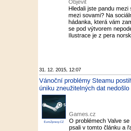
Objevit
Hledali jste pandu mezi 
mezi sovami? Na sociální
hádanka, která vám za
se pod výtvorem nepod
Ilustrace je z pera norsk
31. 12. 2015, 12:07
Vánoční problémy Steamu postihly
úniku zneužitelných dat nedošlo
Games.cz
O problémech Valve s
EuroZpravy.CZ
psali v tomto článku a řa