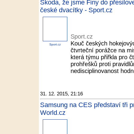
Škoda, že jsme Finy do přesilovek
české dvacítky - Sport.cz
Sport.cz
Kouč českých hokejových
Sport.cz
čtvrteční porážce na mi
která týmu přiřkla pro 
prohřešků proti pravidl
nedisciplinovanost hodně
31. 12. 2015, 21:16
Samsung na CES představí tři pr
World.cz