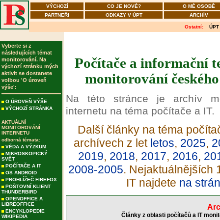
VÝCHOZÍ
CO JE NOVÉ?
O MÉ OSOBĚ
PARTNEŘI
ODKAZY V ÚPT
ARCHÍV
Ostatní:
ÚPT
Vyberte si z
následujících témat
Počítače a informační t
monitorování. Na
výchozí stránku mých
aktivit se dostanete
monitorování českého 
volbou 'O úroveň
výše':
Na této stránce je archív m
O ÚROVEŇ VÝŠE
internetu na téma počítače a IT.
VÝCHOZÍ STRÁNKA
AKTUÁLNÍ
Další články na téma počítač
MONITOROVÁNÍ
INTERNETU
archívech z let
letos
,
2025
,
2
odborná témata:
VĚDA A VÝZKUM
2019
,
2018
,
2017
,
2016
,
20
MIKROSKOPICKÝ
SVĚT
POČÍTAČE A IT
2008-2005
. Nejaktuálnějších
OS ANDROID
IT najdete
na strá
PROHLÍŽEČ FIREFOX
POŠTOVNÍ KLIENT
THUNDERBIRD
OPENOFFICE A
LIBREOFFICE
Arc
ENCYKLOPEDIE
Články z oblasti počítačů a IT moni
WIKIPEDIA