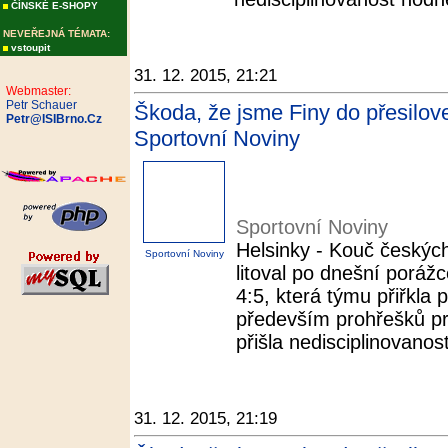
ČÍNSKÉ E-SHOPY
NEVEŘEJNÁ TÉMATA:
vstoupit
31. 12. 2015, 21:21
Webmaster:
Petr Schauer
Škoda, že jsme Finy do přesilovek
Petr@ISIBrno.Cz
Sportovní Noviny
Sportovní Noviny
Helsinky - Kouč českých
Sportovní Noviny
litoval po dnešní poráž
4:5, která týmu přiřkla 
především prohřešků pr
přišla nedisciplinovanos
31. 12. 2015, 21:19