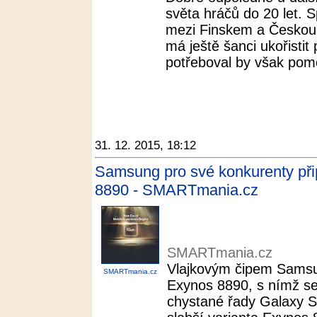
světa hráčů do 20 let. 
mezi Finskem a Českou 
má ještě šanci ukořistit
potřeboval by však pom
31. 12. 2015, 18:12
Samsung pro své konkurenty při
8890 - SMARTmania.cz
SMARTmania.cz
Vlajkovým čipem Samsun
SMARTmania.cz
Exynos 8890, s nímž s
chystané řady Galaxy S7