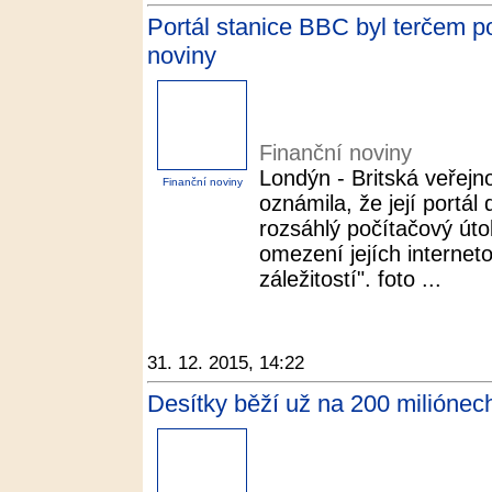
Portál stanice BBC byl terčem p
noviny
Finanční noviny
Londýn - Britská veřej
Finanční noviny
oznámila, že její portál
rozsáhlý počítačový útok.
omezení jejích internet
záležitostí". foto ...
31. 12. 2015, 14:22
Desítky běží už na 200 miliónech