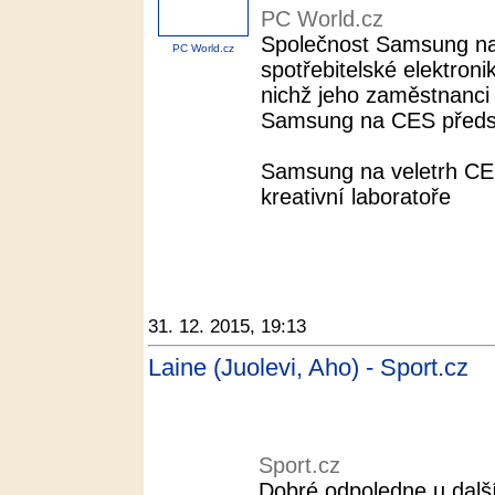
PC World.cz
Společnost Samsung na
PC World.cz
spotřebitelské elektronik
nichž jeho zaměstnanci 
Samsung na CES představ
Samsung na veletrh CES
kreativní laboratoře
31. 12. 2015, 19:13
Laine (Juolevi, Aho) - Sport.cz
Sport.cz
Dobré odpoledne u další