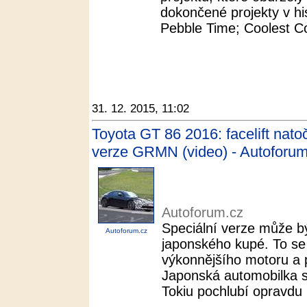
dokončené projekty v his
Pebble Time; Coolest Co
31. 12. 2015, 11:02
Toyota GT 86 2016: facelift nato
verze GRMN (video) - Autoforum
Autoforum.cz
Speciální verze může b
Autoforum.cz
japonského kupé. To se
výkonnějšího motoru a
Japonská automobilka s
Tokiu pochlubí opravdu 