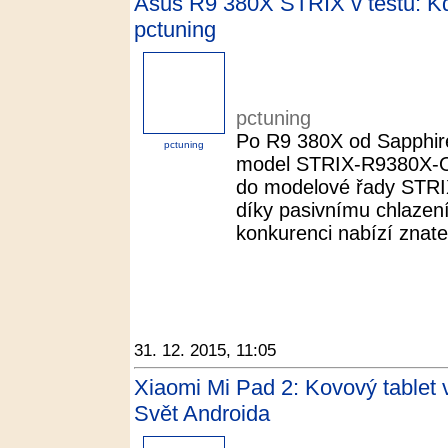
Asus R9 380X STRIX v testu: Kdy
pctuning
pctuning
Po R9 380X od Sapphire
pctuning
model STRIX-R9380X-
do modelové řady STRIX
díky pasivnímu chlazení 
konkurenci nabízí znateln
31. 12. 2015, 11:05
Xiaomi Mi Pad 2: Kovový tablet v
Svět Androida