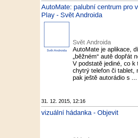
AutoMate: palubní centrum pro 
Play - Svět Androida
Svět Androida
AutoMate je aplikace, d
Svět Androida
„běžném“ autě dopřát n
V podstatě jediné, co k 
chytrý telefon či tablet
pak ještě autorádio s ...
31. 12. 2015, 12:16
vizuální hádanka - Objevit