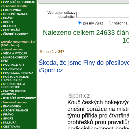
P2P SÍTĚ BITTORRENT
všeobecná témata:
EKONOMIKA
Vybrat jen odkazy
OSOBNÍ FINANCE
obsahující:
PRÁVO
SPORT
přesný výraz
všechna
KULTURA
CESTOVÁNÍ
Nalezeno celkem 24633 člán
ČÍNSKÉ E-SHOPY
10
ARCHÍV MONITOROVÁNÍ
(2005 - letos):
odborná témata:
Strana
1
z
247
VĚDA A VÝZKUM
MIKROSKOPICKÝ
SVĚT
Škoda, že jsme Finy do přesilovek
POČÍTAČE A IT
iSport.cz
OS ANDROID
PROHLÍŽEČ FIREFOX
POŠTOVNÍ KLIENT
THUNDERBIRD
OPENOFFICE A
LIBREOFFICE
ENCYKLOPEDIE
iSport.cz
WIKIPEDIA
P2P SÍTĚ BITTORRENT
Kouč českých hokejových
všeobecná témata:
EKONOMIKA
dnešní porážce na mistr
OSOBNÍ FINANCE
týmu přiřkla pro čtvrtf
PRÁVO
SPORT
prohřešků proti pravidl
KULTURA
CESTOVÁNÍ
nedisciplinovanost hodně