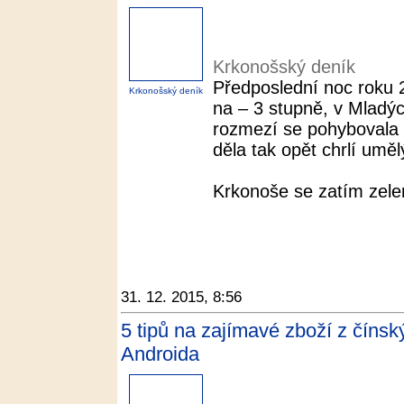
Krkonošský deník
Předposlední noc roku 2
Krkonošský deník
na – 3 stupně, v Mladý
rozmezí se pohybovala
děla tak opět chrlí uměl
Krkonoše se zatím zelena
31. 12. 2015, 8:56
5 tipů na zajímavé zboží z číns
Androida