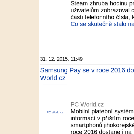
Steam zhruba hodinu pr
uživatelům zobrazoval de
části telefonního čísla, k
Co se skutečně stalo n
31. 12. 2015, 11:49
Samsung Pay se v roce 2016 dost
World.cz
PC World.cz
Mobilní platební systé
PC World.cz
informací v příštím roc
smartphonů jihokorejsk
roce 2016 dostane i na l