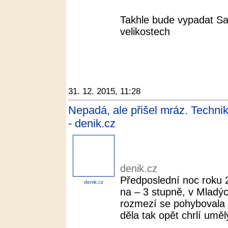
Takhle bude vypadat S
velikostech
31. 12. 2015, 11:28
Nepadá, ale přišel mráz. Technik
- denik.cz
denik.cz
Předposlední noc roku 2
denik.cz
na – 3 stupně, v Mladý
rozmezí se pohybovala
děla tak opět chrlí uměl