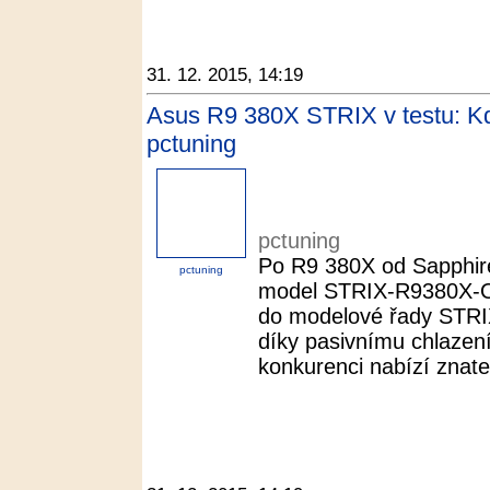
31. 12. 2015, 14:19
Asus R9 380X STRIX v testu: Kdy
pctuning
pctuning
Po R9 380X od Sapphire
pctuning
model STRIX-R9380X-
do modelové řady STRIX
díky pasivnímu chlazení 
konkurenci nabízí znateln