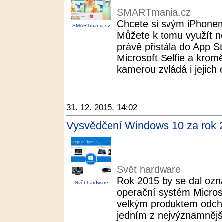
SMARTmania.cz
Chcete si svým iPhonem 
SMARTmania.cz
Můžete k tomu využít no
právě přistála do App 
Microsoft Selfie a krom
kamerou zvládá i jejich e
31. 12. 2015, 14:02
Vysvědčení Windows 10 za rok 
Svět hardware
Rok 2015 by se dal ozn
Svět hardware
operační systém Micros
velkým produktem odchá
jedním z nejvýznamnějš