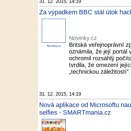
31. 12. 2015, 14:19
Za výpadkem BBC stál útok hack
Novinky.cz
Britská veřejnoprávní 
Novinky.cz
oznámila, že její portál
ochromil rozsáhlý počíta
tvrdila, že omezení její
„technickou záležitostí”. 
31. 12. 2015, 14:19
Nová aplikace od Microsoftu nau
selfies - SMARTmania.cz