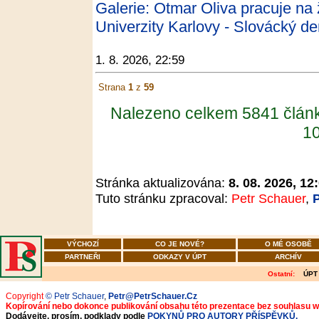
Galerie: Otmar Oliva pracuje na 
Univerzity Karlovy - Slovácký de
1. 8. 2026, 22:59
Strana
1
z
59
Nalezeno celkem 5841 člán
10
Stránka aktualizována:
8. 08. 2026, 12
Tuto stránku zpracoval:
Petr Schauer
,
VÝCHOZÍ
CO JE NOVÉ?
O MÉ OSOBĚ
PARTNEŘI
ODKAZY V ÚPT
ARCHÍV
Ostatní:
ÚPT
Copyright
© Petr Schauer
,
Petr@PetrSchauer.Cz
Kopírování nebo dokonce publikování obsahu této prezentace bez souhlasu 
Dodávejte, prosím, podklady podle
POKYNŮ PRO AUTORY PŘÍSPĚVKŮ.