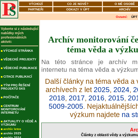
VÝCHOZÍ
CO JE NOVÉ?
O MÉ OSOBĚ
PARTNEŘI
ODKAZY V ÚPT
ARCHÍV
Ostatní:
ÚPT
Vyberte si z následující
nabídky mých
Archív monitorování če
profesionálních
aktivit:
téma věda a výzku
VÝCHOZÍ STRÁNKA
VĚDECKÉ PROJEKTY
Na této stránce je archív m
internetu na téma věda a výzku
VĚDECKÉ PUBLIKACE
CITACE PUBLIKACÍ
Další články na téma věda a 
TÝM PRO ŘEŠENÍ
archívech z let
2025
,
2024
,
2
PROJEKTŮ SKS
2018
,
2017
,
2016
,
2015
,
20
POČÍTAČE
5009-2005
. Nejaktuálnější
CENTRUM
MONITOROVÁNÍ
výzkum najdete
na st
INTERNETU
AKTUALITY O VĚDĚ A
VÝZKUMU
archív letos
Arc
archív 2025
Články z oblasti vědy a výzkumu
archív 2024