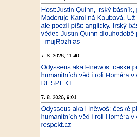
Host:Justin Quinn, irský básník, p
Moderuje Karolíná Koubová. Už ví
ale poezii píše anglicky. Irský bás
vědec Justin Quinn dlouhodobě 
- mujRozhlas
7. 8. 2026, 11:40
Odysseus aka Hněwoš: české pře
humanitních věd i roli Homéra v
RESPEKT
7. 8. 2026, 9:01
Odysseus aka Hněwoš: české pře
humanitních věd i roli Homéra v
respekt.cz