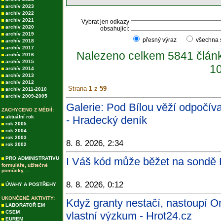
archív 2023
archív 2022
archív 2021
Vybrat jen odkazy
archív 2020
obsahující:
archív 2019
přesný výraz
všechna
archív 2018
archív 2017
Nalezeno celkem 5841 člán
archív 2016
archív 2015
10
archív 2014
archív 2013
archív 2012
Strana
1
z
59
archív 2011-2010
archív 2009-2005
Galerie: Pod Bílou věží odpočíva
ZACHYCENO Z MÉDIÍ:
aktuální rok
- Hradecký deník
rok 2005
rok 2004
rok 2003
8. 8. 2026, 2:34
rok 2002
PRO ADMINISTRATIVU
I Váš kód může běžet na sondě 
formuláře, užitečné
pomůcky, ..
8. 8. 2026, 0:12
ÚVAHY A POSTŘEHY
UKONČENÉ AKTIVITY:
Když granty nestačí, nastoupí O
LABORATOŘ EM
CSEM
vlastní výzkum - Hrot24.cz
EUREM