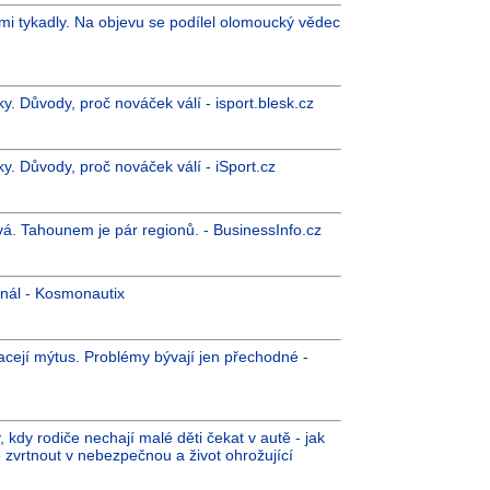
ými tykadly. Na objevu se podílel olomoucký vědec
. Důvody, proč nováček válí - isport.blesk.cz
. Důvody, proč nováček válí - iSport.cz
á. Tahounem je pár regionů. - BusinessInfo.cz
gnál - Kosmonautix
racejí mýtus. Problémy bývají jen přechodné -
 kdy rodiče nechají malé děti čekat v autě - jak
 zvrtnout v nebezpečnou a život ohrožující