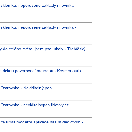
kleníku: neporušené základy i novinka -
kleníku: neporušené základy i novinka -
ly do celého světa, jsem psal úkoly - Třebíčský
metrickou pozorovací metodou - Kosmonautix
Ostravska - Neviditelný pes
stravska - neviditelnypes.lidovky.cz
mítá krmit moderní aplikace naším dědictvím -