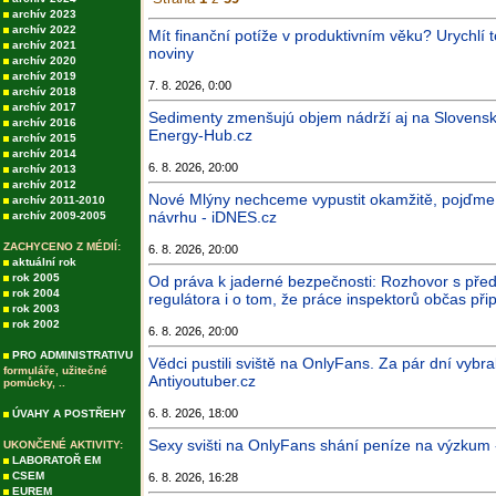
archív 2023
archív 2022
Mít finanční potíže v produktivním věku? Urychlí
archív 2021
noviny
archív 2020
archív 2019
7. 8. 2026, 0:00
archív 2018
archív 2017
Sedimenty zmenšujú objem nádrží aj na Slovensk
archív 2016
Energy-Hub.cz
archív 2015
archív 2014
6. 8. 2026, 20:00
archív 2013
archív 2012
Nové Mlýny nechceme vypustit okamžitě, pojďme 
archív 2011-2010
návrhu - iDNES.cz
archív 2009-2005
ZACHYCENO Z MÉDIÍ:
6. 8. 2026, 20:00
aktuální rok
rok 2005
Od práva k jaderné bezpečnosti: Rozhovor s p
rok 2004
regulátora i o tom, že práce inspektorů občas př
rok 2003
rok 2002
6. 8. 2026, 20:00
PRO ADMINISTRATIVU
Vědci pustili sviště na OnlyFans. Za pár dní vybra
formuláře, užitečné
Antiyoutuber.cz
pomůcky, ..
6. 8. 2026, 18:00
ÚVAHY A POSTŘEHY
Sexy svišti na OnlyFans shání peníze na výzkum
UKONČENÉ AKTIVITY:
LABORATOŘ EM
CSEM
6. 8. 2026, 16:28
EUREM