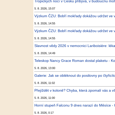
Tropických nocí v Česku přibývá, v budoucnu moh
5. 8. 2026, 15:07
Výzkum ČZU: Bobří mokřady dokážou udržet ve vy
5. 8. 2026, 14:55
Výzkum ČZU: Bobří mokřady dokážou udržet ve vy
5. 8. 2026, 14:55
Slavnost vědy 2026 v nemocnici Lariboisière: léka
5. 8. 2026, 14:49
Teleskop Nancy Grace Roman dostal plaketu - K
5. 8. 2026, 13:00
Galerie: Jak se obléknout do posilovny po čtyřicí
5. 8. 2026, 11:02
Přejíždět v koloně? Chyba, která zpomalí vás a v
5. 8. 2026, 11:00
Horní stupeň Falconu 9 dnes narazí do Měsíce -
5. 8. 2026, 0:17