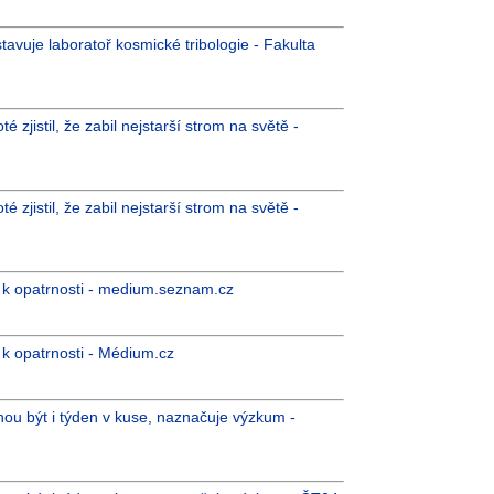
avuje laboratoř kosmické tribologie - Fakulta
 zjistil, že zabil nejstarší strom na světě -
 zjistil, že zabil nejstarší strom na světě -
 k opatrnosti - medium.seznam.cz
k opatrnosti - Médium.cz
ou být i týden v kuse, naznačuje výzkum -