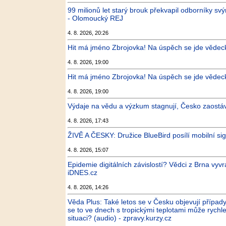
99 milionů let starý brouk překvapil odborníky sv
- Olomoucký REJ
4. 8. 2026, 20:26
Hit má jméno Zbrojovka! Na úspěch se jde vědecky
4. 8. 2026, 19:00
Hit má jméno Zbrojovka! Na úspěch se jde vědecky
4. 8. 2026, 19:00
Výdaje na vědu a výzkum stagnují, Česko zaostáv
4. 8. 2026, 17:43
ŽIVĚ A ČESKY: Družice BlueBird posílí mobilní si
4. 8. 2026, 15:07
Epidemie digitálních závislostí? Vědci z Brna vyv
iDNES.cz
4. 8. 2026, 14:26
Věda Plus: Také letos se v Česku objevují případy,
se to ve dnech s tropickými teplotami může rychle
situaci? (audio) - zpravy.kurzy.cz