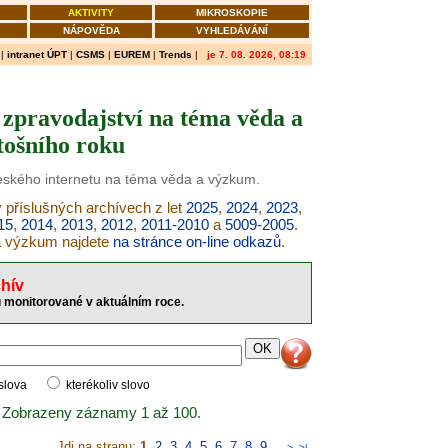
AKTIVITY
MIKROSKOPIE
NÁPOVĚDA
VYHLEDÁVÁNÍ
|
intranet ÚPT
|
CSMS
|
EUREM
|
Trends
|
je 7. 08. 2026, 08:19
zpravodajství na téma věda a
tošního roku
českého internetu na téma věda a výzkum.
 příslušných archívech z let
2025
,
2024
,
2023
,
15
,
2014
,
2013
,
2012
,
2011-2010
a
5009-2005
.
 a výzkum najdete
na stránce on-line odkazů
.
hív
 monitorované v aktuálním roce.
 slova
kterékoliv slovo
 Zobrazeny záznamy 1 až 100.
Jdi na stranu:
1
,
2
,
3
,
4
,
5
,
6
,
7
,
8
,
9
..
>
>|