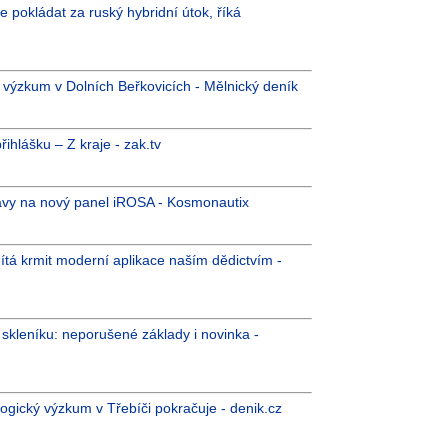
e pokládat za ruský hybridní útok, říká
i výzkum v Dolních Beřkovicích - Mělnický deník
hlášku – Z kraje - zak.tv
ípravy na nový panel iROSA - Kosmonautix
mítá krmit moderní aplikace naším dědictvím -
kleníku: neporušené základy i novinka -
logický výzkum v Třebíči pokračuje - denik.cz