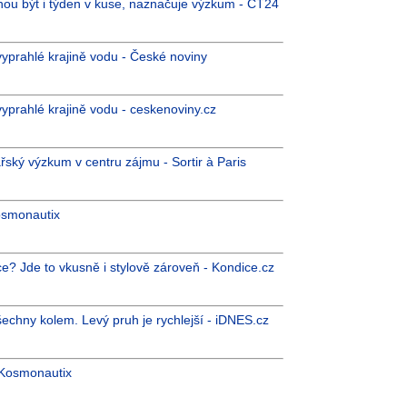
ou být i týden v kuse, naznačuje výzkum - ČT24
prahlé krajině vodu - České noviny
prahlé krajině vodu - ceskenoviny.cz
řský výzkum v centru zájmu - Sortir à Paris
osmonautix
tce? Jde to vkusně i stylově zároveň - Kondice.cz
šechny kolem. Levý pruh je rychlejší - iDNES.cz
 Kosmonautix