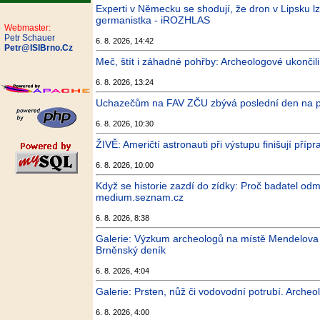
Experti v Německu se shodují, že dron v Lipsku lz
germanistka - iROZHLAS
Webmaster:
Petr Schauer
6. 8. 2026, 14:42
Petr@ISIBrno.Cz
Meč, štít i záhadné pohřby: Archeologové ukončil
6. 8. 2026, 13:24
Uchazečům na FAV ZČU zbývá poslední den na při
6. 8. 2026, 10:30
ŽIVĚ: Američtí astronauti při výstupu finišují př
6. 8. 2026, 10:00
Když se historie zazdí do zídky: Proč badatel od
medium.seznam.cz
6. 8. 2026, 8:38
Galerie: Výzkum archeologů na místě Mendelova s
Brněnský deník
6. 8. 2026, 4:04
Galerie: Prsten, nůž či vodovodní potrubí. Archeo
6. 8. 2026, 4:00