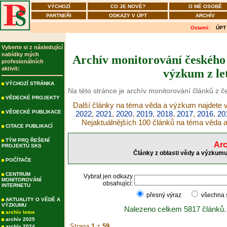
VÝCHOZÍ
CO JE NOVÉ?
O MÉ OSOBĚ
PARTNEŘI
ODKAZY V ÚPT
ARCHÍV
Ostatní:
ÚPT
Vyberte si z následující
nabídky mých
Archív monitorování českého 
profesionálních
aktivit:
výzkum z le
VÝCHOZÍ STRÁNKA
Na této stránce je archív monitorování článků z 
VĚDECKÉ PROJEKTY
Další články na téma věda a výzkum najdete v
VĚDECKÉ PUBLIKACE
2022
,
2021
,
2020
,
2019
,
2018
,
2017
,
2016
,
20
Nejaktuálnějších 100 článků na téma věda
CITACE PUBLIKACÍ
TÝM PRO ŘEŠENÍ
Arc
PROJEKTŮ SKS
Články z oblasti vědy a výzkumu
POČÍTAČE
CENTRUM
Vybrat jen odkazy
MONITOROVÁNÍ
obsahující:
INTERNETU
přesný výraz
všechna
AKTUALITY O VĚDĚ A
VÝZKUMU
Nalezeno celkem 5817 článků.
archív letos
archív 2025
Strana
1
z
59
archív 2024