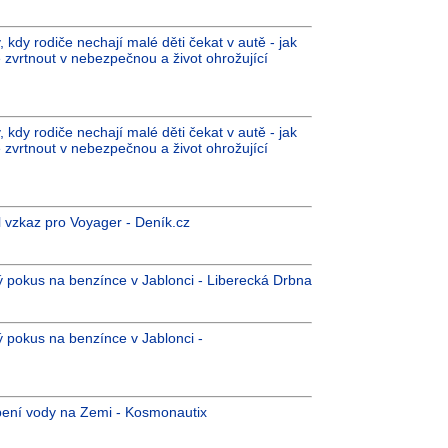
 kdy rodiče nechají malé děti čekat v autě - jak
 zvrtnout v nebezpečnou a život ohrožující
 kdy rodiče nechají malé děti čekat v autě - jak
 zvrtnout v nebezpečnou a život ohrožující
 vzkaz pro Voyager - Deník.cz
cký pokus na benzínce v Jablonci - Liberecká Drbna
ký pokus na benzínce v Jablonci -
pení vody na Zemi - Kosmonautix