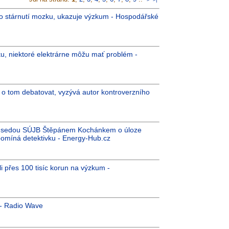
 to stárnutí mozku, ukazuje výzkum - Hospodářské
u, niektoré elektrárne môžu mať problém -
o tom debatovat, vyzývá autor kontroverzního
ředsedou SÚJB Štěpánem Kochánkem o úloze
ipomíná detektivku - Energy-Hub.cz
li přes 100 tisíc korun na výzkum -
 - Radio Wave