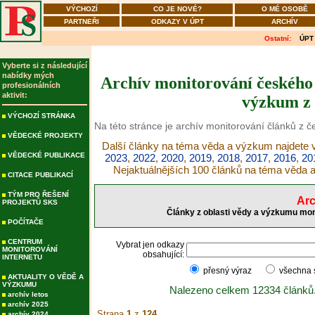
VÝCHOZÍ
CO JE NOVÉ?
O MÉ OSOBĚ
PARTNEŘI
ODKAZY V ÚPT
ARCHÍV
Ostatní:
ÚPT
Vyberte si z následující
nabídky mých
Archív monitorování českého 
profesionálních
aktivit:
výzkum z 
VÝCHOZÍ STRÁNKA
Na této stránce je archív monitorování článků z 
VĚDECKÉ PROJEKTY
Další články na téma věda a výzkum najdete v
VĚDECKÉ PUBLIKACE
2023
,
2022
,
2020
,
2019
,
2018
,
2017
,
2016
,
20
Nejaktuálnějších 100 článků na téma věda
CITACE PUBLIKACÍ
TÝM PRO ŘEŠENÍ
Arc
PROJEKTŮ SKS
Články z oblasti vědy a výzkumu mon
POČÍTAČE
CENTRUM
Vybrat jen odkazy
MONITOROVÁNÍ
obsahující:
INTERNETU
přesný výraz
všechna
AKTUALITY O VĚDĚ A
VÝZKUMU
Nalezeno celkem 12334 článků
archív letos
archív 2025
Strana
1
z
124
archív 2024