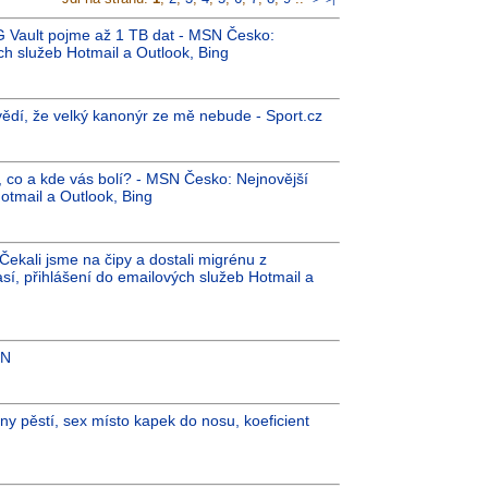
PG Vault pojme až 1 TB dat - MSN Česko:
ch služeb Hotmail a Outlook, Bing
 vědí, že velký kanonýr ze mě nebude - Sport.cz
, co a kde vás bolí? - MSN Česko: Nejnovější
otmail a Outlook, Bing
kali jsme na čipy a dostali migrénu z
í, přihlášení do emailových služeb Hotmail a
 N
ány pěstí, sex místo kapek do nosu, koeficient