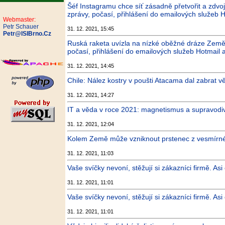
Šéf Instagramu chce síť zásadně přetvořit a zdvo
zprávy, počasí, přihlášení do emailových služeb H
Webmaster:
Petr Schauer
31. 12. 2021, 15:45
Petr@ISIBrno.Cz
Ruská raketa uvízla na nízké oběžné dráze Země.
počasí, přihlášení do emailových služeb Hotmail 
31. 12. 2021, 14:45
Chile: Nález kostry v poušti Atacama dal zabrat v
31. 12. 2021, 14:27
IT a věda v roce 2021: magnetismus a supravodiv
31. 12. 2021, 12:04
Kolem Země může vzniknout prstenec z vesmírného
31. 12. 2021, 11:03
Vaše svíčky nevoní, stěžují si zákazníci firmě. Asi
31. 12. 2021, 11:01
Vaše svíčky nevoní, stěžují si zákazníci firmě. Asi
31. 12. 2021, 11:01