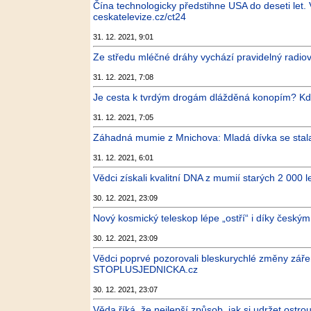
Čína technologicky předstihne USA do deseti let.
ceskatelevize.cz/ct24
31. 12. 2021, 9:01
Ze středu mléčné dráhy vychází pravidelný radiov
31. 12. 2021, 7:08
Je cesta k tvrdým drogám dlážděná konopím? Kde 
31. 12. 2021, 7:05
Záhadná mumie z Mnichova: Mladá dívka se stala o
31. 12. 2021, 6:01
Vědci získali kvalitní DNA z mumií starých 2 00
30. 12. 2021, 23:09
Nový kosmický teleskop lépe „ostří“ i díky česk
30. 12. 2021, 23:09
Vědci poprvé pozorovali bleskurychlé změny zář
STOPLUSJEDNICKA.cz
30. 12. 2021, 23:07
Věda říká, že nejlepší způsob, jak si udržet ostr