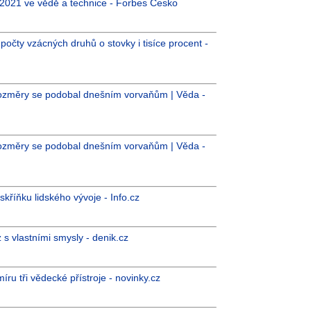
k 2021 ve vědě a technice - Forbes Česko
počty vzácných druhů o stovky i tisíce procent -
 rozměry se podobal dnešním vorvaňům | Věda -
 rozměry se podobal dnešním vorvaňům | Věda -
skříňku lidského vývoje - Info.cz
z s vlastními smysly - denik.cz
míru tři vědecké přístroje - novinky.cz