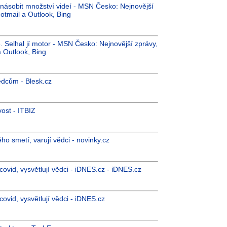
jnásobit množství videí - MSN Česko: Nejnovější
otmail a Outlook, Bing
 Selhal jí motor - MSN Česko: Nejnovější zprávy,
a Outlook, Bing
ědcům - Blesk.cz
ost - ITBIZ
 smetí, varují vědci - novinky.cz
 covid, vysvětlují vědci - iDNES.cz - iDNES.cz
 covid, vysvětlují vědci - iDNES.cz