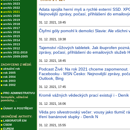
archív 2023
archív 2022
Adata spojila herní myš a rychlé externí SSD. X
archív 2021
Nejnovější zprávy, počasí, přihlášení do emailový
archív 2020
archív 2019
31. 12. 2021, 19:45
archív 2018
archív 2017
Čtyřmi góly pomohl k demolici Slavie: Ale všichni
archív 2016
archív 2015
31. 12. 2021, 19:38
archív 2014
archív 2013
Tajemství růžových tabletek. Jak ibuprofen pozná
archív 2012
zprávy, počasí, přihlášení do emailových služeb H
archív 2011-2010
archív 2009-2005
31. 12. 2021, 18:45
ZACHYCENO Z MÉDIÍ:
Podcast Živě: Na rok 2021 chceme zapomenout. Če
aktuální rok
rok 2005
Facebooku - MSN Česko: Nejnovější zprávy, počas
rok 2004
Outlook, Bing
rok 2003
rok 2002
31. 12. 2021, 17:45
PRO ADMINISTRATIVU
Kromě vážných vědeckých prací existují i - Deník
formuláře, užitečné
pomůcky, ..
31. 12. 2021, 16:06
ÚVAHY A POSTŘEHY
Věda pro silvestrovský večer: vousy jako tlumič r
tření banánové slupky - Deník N
UKONČENÉ AKTIVITY:
LABORATOŘ EM
CSEM
31. 12. 2021, 15:55
EUREM