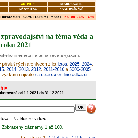
AKTIVITY
MIKROSKOPIE
NÁPOVĚDA
VYHLEDÁVÁNÍ
|
intranet ÚPT
|
CSMS
|
EUREM
|
Trends
|
je 6. 08. 2026, 14:29
zpravodajství na téma věda a
roku 2021
českého internetu na téma věda a výzkum.
 příslušných archívech z let
letos
,
2025
,
2024
,
15
,
2014
,
2013
,
2012
,
2011-2010
a
5009-2005
.
 a výzkum najdete
na stránce on-line odkazů
.
hív
itorované od 1.1.2021 do 31.12.2021.
 slova
kterékoliv slovo
. Zobrazeny záznamy 1 až 100.
Jdi na stranu:
1
,
2
,
3
,
4
,
5
,
6
,
7
,
8
,
9
..
>
>|