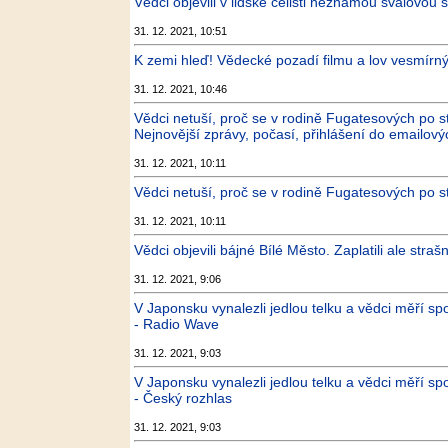
Vědci objevili v lidské čelisti neznámou svalovou 
31. 12. 2021, 10:51
K zemi hleď! Vědecké pozadí filmu a lov vesmírný
31. 12. 2021, 10:46
Vědci netuší, proč se v rodině Fugatesových po s
Nejnovější zprávy, počasí, přihlášení do emailový
31. 12. 2021, 10:11
Vědci netuší, proč se v rodině Fugatesových po st
31. 12. 2021, 10:11
Vědci objevili bájné Bílé Město. Zaplatili ale stra
31. 12. 2021, 9:06
V Japonsku vynalezli jedlou telku a vědci měří s
- Radio Wave
31. 12. 2021, 9:03
V Japonsku vynalezli jedlou telku a vědci měří s
- Český rozhlas
31. 12. 2021, 9:03