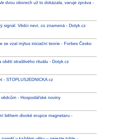
 Ve dvou oborech už to dokázala, varuje zpráva -
ý signál. Vědci neví, co znamená - Dotyk.cz
se vzal mýtus iniciační teorie - Forbes Česko
bětí strašlivého rituálu - Dotyk.cz
0 let - STOPLUSJEDNICKA.cz
ým vědcům - Hospodářské noviny
ení během divoké erupce magnetaru -
ou paměť v každém věku – nejezte tohle -