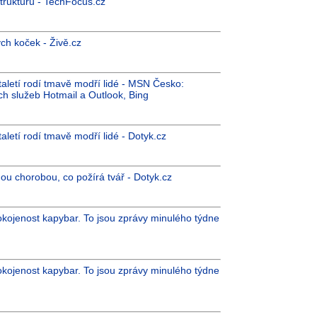
strukturu - TechFocus.cz
ch koček - Živě.cz
taletí rodí tmavě modří lidé - MSN Česko:
ch služeb Hotmail a Outlook, Bing
aletí rodí tmavě modří lidé - Dotyk.cz
šnou chorobou, co požírá tvář - Dotyk.cz
pokojenost kapybar. To jsou zprávy minulého týdne
pokojenost kapybar. To jsou zprávy minulého týdne