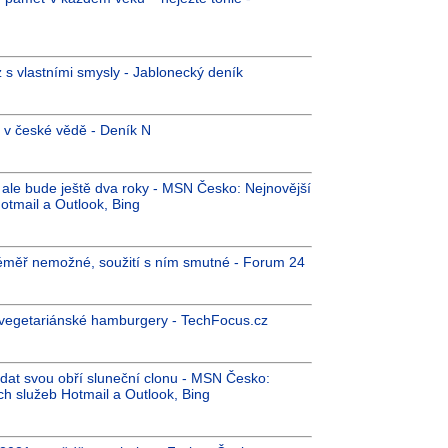
ůz s vlastními smysly - Jablonecký deník
1 v české vědě - Deník N
e ale bude ještě dva roky - MSN Česko: Nejnovější
otmail a Outlook, Bing
téměř nemožné, soužití s ním smutné - Forum 24
i vegetariánské hamburgery - TechFocus.cz
at svou obří sluneční clonu - MSN Česko:
ch služeb Hotmail a Outlook, Bing