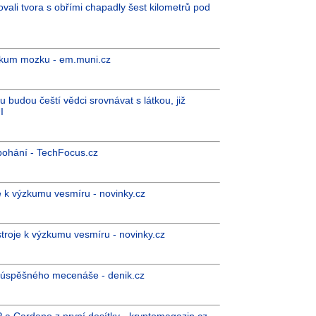
rovali tvora s obřími chapadly šest kilometrů pod
zkum mozku - em.muni.cz
 budou čeští vědci srovnávat s látkou, již
I
i pohání - TechFocus.cz
e k výzkumu vesmíru - novinky.cz
troje k výzkumu vesmíru - novinky.cz
 úspěšného mecenáše - denik.cz