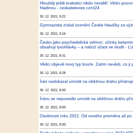
Hlouběji ještě krakatici nikdo neviděl. Vědci pozo
hladinou - ceskatelevize.cz/ct24
30. 12. 2021, 9:22
Gymnazista získal ocenění České hlavičky za vý
30. 12. 2021, 9:16
Česko jako psychedelická velmoc: účinky ketaminu
obsahují lysohlávky – a nabízí účast ve studii - LU
30. 12. 2021, 8:31
Vědci objevili nový typ bouře. Zatím nevědí, co j
30. 12. 2021, 8:28
Írán nedokázal umístit na oběžnou dráhu přístroj
30. 12. 2021, 8:00
Íránu se nepovedlo umístit na oběžnou dráhu přís
30. 12. 2021, 8:00
Osobnosti roku 2021: Od nového premiéra až po
30. 12. 2021, 8:00