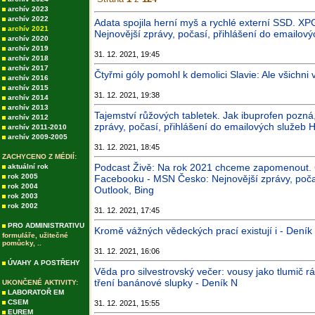
archív 2023
archív 2022
Adata spojila herní myš a rychlé externí SSD. X
archív 2021
Nejnovější zprávy, počasí, přihlášení do emailový
archív 2020
archív 2019
31. 12. 2021, 19:45
archív 2018
archív 2017
Čtyřmi góly pomohl k demolici Slavie: Ale všichni
archív 2016
archív 2015
31. 12. 2021, 19:38
archív 2014
archív 2013
Tajemství růžových tabletek. Jak ibuprofen pozná
archív 2012
zprávy, počasí, přihlášení do emailových služeb H
archív 2011-2010
archív 2009-2005
31. 12. 2021, 18:45
ZACHYCENO Z MÉDIÍ:
Podcast Živě: Na rok 2021 chceme zapomenout. Če
aktuální rok
rok 2005
Facebooku - MSN Česko: Nejnovější zprávy, počas
rok 2004
Outlook, Bing
rok 2003
rok 2002
31. 12. 2021, 17:45
PRO ADMINISTRATIVU
Kromě vážných vědeckých prací existují i - Deník
formuláře, užitečné
pomůcky, ..
31. 12. 2021, 16:06
ÚVAHY A POSTŘEHY
Věda pro silvestrovský večer: vousy jako tlumič r
tření banánové slupky - Deník N
UKONČENÉ AKTIVITY:
LABORATOŘ EM
CSEM
31. 12. 2021, 15:55
EUREM