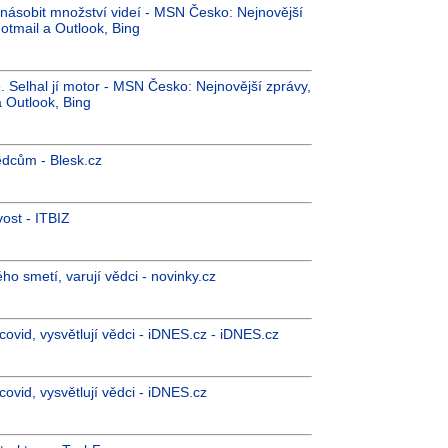
jnásobit množství videí - MSN Česko: Nejnovější
otmail a Outlook, Bing
 Selhal jí motor - MSN Česko: Nejnovější zprávy,
a Outlook, Bing
ědcům - Blesk.cz
ost - ITBIZ
 smetí, varují vědci - novinky.cz
 covid, vysvětlují vědci - iDNES.cz - iDNES.cz
 covid, vysvětlují vědci - iDNES.cz