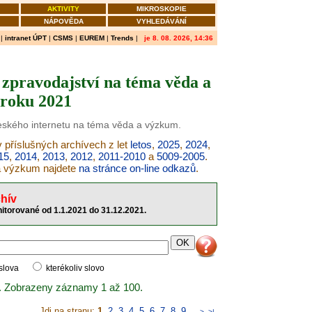
AKTIVITY
MIKROSKOPIE
NÁPOVĚDA
VYHLEDÁVÁNÍ
|
intranet ÚPT
|
CSMS
|
EUREM
|
Trends
|
je 8. 08. 2026, 14:36
zpravodajství na téma věda a
roku 2021
českého internetu na téma věda a výzkum.
 příslušných archívech z let
letos
,
2025
,
2024
,
15
,
2014
,
2013
,
2012
,
2011-2010
a
5009-2005
.
 a výzkum najdete
na stránce on-line odkazů
.
hív
itorované od 1.1.2021 do 31.12.2021.
 slova
kterékoliv slovo
. Zobrazeny záznamy 1 až 100.
Jdi na stranu:
1
,
2
,
3
,
4
,
5
,
6
,
7
,
8
,
9
..
>
>|