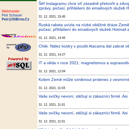
Šéf Instagramu chce síť zásadně přetvořit a zdvo
zprávy, počasí, přihlášení do emailových služeb H
Webmaster:
Petr Schauer
31. 12. 2021, 15:45
Petr@ISIBrno.Cz
Ruská raketa uvízla na nízké oběžné dráze Země.
počasí, přihlášení do emailových služeb Hotmail 
31. 12. 2021, 14:45
Chile: Nález kostry v poušti Atacama dal zabrat v
31. 12. 2021, 14:27
IT a věda v roce 2021: magnetismus a supravodiv
31. 12. 2021, 12:04
Kolem Země může vzniknout prstenec z vesmírného
31. 12. 2021, 11:03
Vaše svíčky nevoní, stěžují si zákazníci firmě. Asi
31. 12. 2021, 11:01
Vaše svíčky nevoní, stěžují si zákazníci firmě. Asi
31. 12. 2021, 11:01