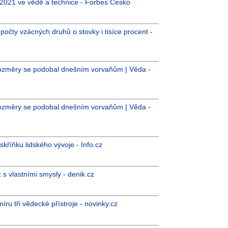
k 2021 ve vědě a technice - Forbes Česko
počty vzácných druhů o stovky i tisíce procent -
 rozměry se podobal dnešním vorvaňům | Věda -
 rozměry se podobal dnešním vorvaňům | Věda -
skříňku lidského vývoje - Info.cz
z s vlastními smysly - denik.cz
míru tři vědecké přístroje - novinky.cz