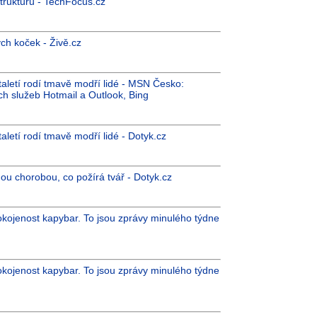
strukturu - TechFocus.cz
ch koček - Živě.cz
taletí rodí tmavě modří lidé - MSN Česko:
ch služeb Hotmail a Outlook, Bing
aletí rodí tmavě modří lidé - Dotyk.cz
šnou chorobou, co požírá tvář - Dotyk.cz
pokojenost kapybar. To jsou zprávy minulého týdne
pokojenost kapybar. To jsou zprávy minulého týdne