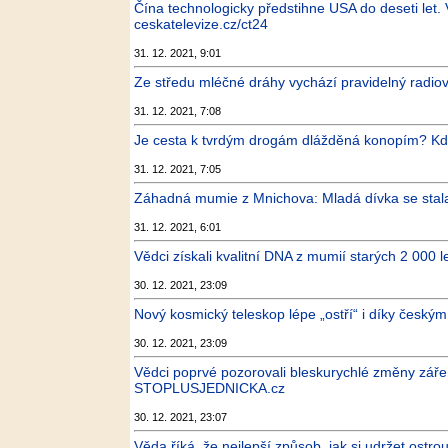
Čína technologicky předstihne USA do deseti let.
ceskatelevize.cz/ct24
31. 12. 2021, 9:01
Ze středu mléčné dráhy vychází pravidelný radiov
31. 12. 2021, 7:08
Je cesta k tvrdým drogám dlážděná konopím? Kde 
31. 12. 2021, 7:05
Záhadná mumie z Mnichova: Mladá dívka se stala o
31. 12. 2021, 6:01
Vědci získali kvalitní DNA z mumií starých 2 00
30. 12. 2021, 23:09
Nový kosmický teleskop lépe „ostří“ i díky česk
30. 12. 2021, 23:09
Vědci poprvé pozorovali bleskurychlé změny zář
STOPLUSJEDNICKA.cz
30. 12. 2021, 23:07
Věda říká, že nejlepší způsob, jak si udržet ostr