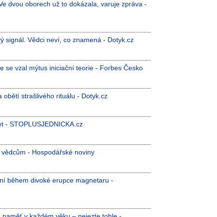
 Ve dvou oborech už to dokázala, varuje zpráva -
ý signál. Vědci neví, co znamená - Dotyk.cz
se vzal mýtus iniciační teorie - Forbes Česko
bětí strašlivého rituálu - Dotyk.cz
0 let - STOPLUSJEDNICKA.cz
ým vědcům - Hospodářské noviny
ení během divoké erupce magnetaru -
ou paměť v každém věku – nejezte tohle -