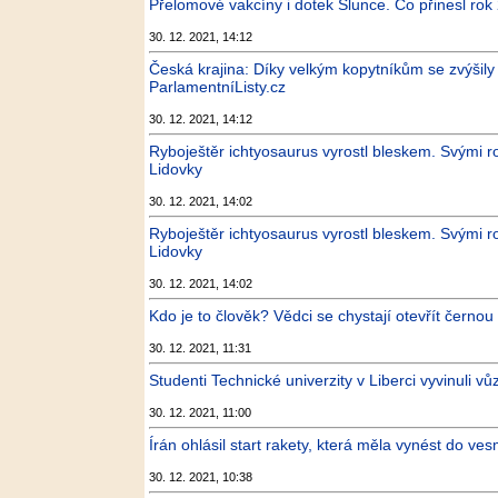
Přelomové vakcíny i dotek Slunce. Co přinesl ro
30. 12. 2021, 14:12
Česká krajina: Díky velkým kopytníkům se zvýšily 
ParlamentníListy.cz
30. 12. 2021, 14:12
Ryboještěr ichtyosaurus vyrostl bleskem. Svými
Lidovky
30. 12. 2021, 14:02
Ryboještěr ichtyosaurus vyrostl bleskem. Svými
Lidovky
30. 12. 2021, 14:02
Kdo je to člověk? Vědci se chystají otevřít černou 
30. 12. 2021, 11:31
Studenti Technické univerzity v Liberci vyvinuli vů
30. 12. 2021, 11:00
Írán ohlásil start rakety, která měla vynést do ves
30. 12. 2021, 10:38