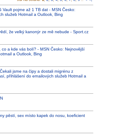
PG Vault pojme až 1 TB dat - MSN Česko:
ch služeb Hotmail a Outlook, Bing
 vědí, že velký kanonýr ze mě nebude - Sport.cz
, co a kde vás bolí? - MSN Česko: Nejnovější
otmail a Outlook, Bing
kali jsme na čipy a dostali migrénu z
í, přihlášení do emailových služeb Hotmail a
 N
ány pěstí, sex místo kapek do nosu, koeficient