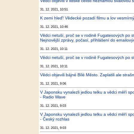
Vědci objevili v lidské čelisti neznámou svalovou 
31. 12. 2021, 10:51
K zemi hleď! Vědecké pozadí filmu a lov vesmírný
31. 12. 2021, 10:46
Vědci netuší, proč se v rodině Fugatesových po s
Nejnovější zprávy, počasí, přihlášení do emailový
31. 12. 2021, 10:11
Vědci netuší, proč se v rodině Fugatesových po st
31. 12. 2021, 10:11
Vědci objevili bájné Bílé Město. Zaplatili ale stra
31. 12. 2021, 9:06
V Japonsku vynalezli jedlou telku a vědci měří s
- Radio Wave
31. 12. 2021, 9:03
V Japonsku vynalezli jedlou telku a vědci měří s
- Český rozhlas
31. 12. 2021, 9:03