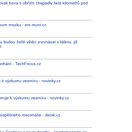
rovali tvora s obřími chapadly šest kilometrů pod
zkum mozku - em.muni.cz
 budou čeští vědci srovnávat s látkou, již
I
i pohání - TechFocus.cz
e k výzkumu vesmíru - novinky.cz
troje k výzkumu vesmíru - novinky.cz
 úspěšného mecenáše - denik.cz