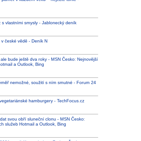
ůz s vlastními smysly - Jablonecký deník
1 v české vědě - Deník N
e ale bude ještě dva roky - MSN Česko: Nejnovější
otmail a Outlook, Bing
téměř nemožné, soužití s ním smutné - Forum 24
i vegetariánské hamburgery - TechFocus.cz
at svou obří sluneční clonu - MSN Česko:
ch služeb Hotmail a Outlook, Bing