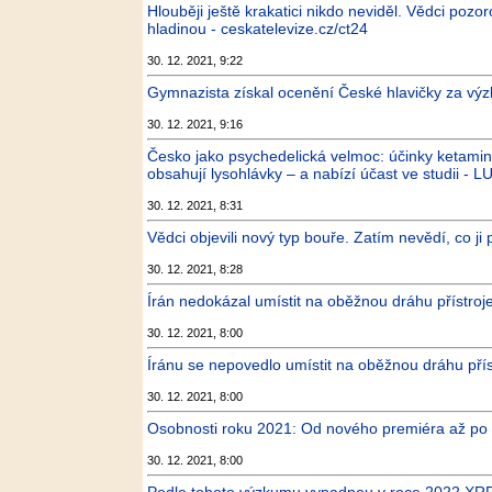
Hlouběji ještě krakatici nikdo neviděl. Vědci pozo
hladinou - ceskatelevize.cz/ct24
30. 12. 2021, 9:22
Gymnazista získal ocenění České hlavičky za vý
30. 12. 2021, 9:16
Česko jako psychedelická velmoc: účinky ketaminu
obsahují lysohlávky – a nabízí účast ve studii - LU
30. 12. 2021, 8:31
Vědci objevili nový typ bouře. Zatím nevědí, co j
30. 12. 2021, 8:28
Írán nedokázal umístit na oběžnou dráhu přístroj
30. 12. 2021, 8:00
Íránu se nepovedlo umístit na oběžnou dráhu přís
30. 12. 2021, 8:00
Osobnosti roku 2021: Od nového premiéra až po
30. 12. 2021, 8:00