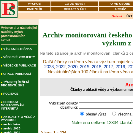
VÝCHOZÍ
CO JE NOVÉ?
O MÉ OSOBĚ
PARTNEŘI
ODKAZY V ÚPT
ARCHÍV
Ostatní:
ÚPT
Vyberte si z následující
nabídky mých
Archív monitorování českého 
profesionálních
aktivit:
výzkum z 
VÝCHOZÍ STRÁNKA
Na této stránce je archív monitorování článků z 
VĚDECKÉ PROJEKTY
Další články na téma věda a výzkum najdete v
VĚDECKÉ PUBLIKACE
2023
,
2022
,
2020
,
2019
,
2018
,
2017
,
2016
,
20
Nejaktuálnějších 100 článků na téma věda
CITACE PUBLIKACÍ
TÝM PRO ŘEŠENÍ
Arc
PROJEKTŮ SKS
Články z oblasti vědy a výzkumu mon
POČÍTAČE
CENTRUM
Vybrat jen odkazy
MONITOROVÁNÍ
obsahující:
INTERNETU
přesný výraz
všechna
AKTUALITY O VĚDĚ A
VÝZKUMU
Nalezeno celkem 12334 článků
archív letos
archív 2025
Strana
1
z
124
archív 2024