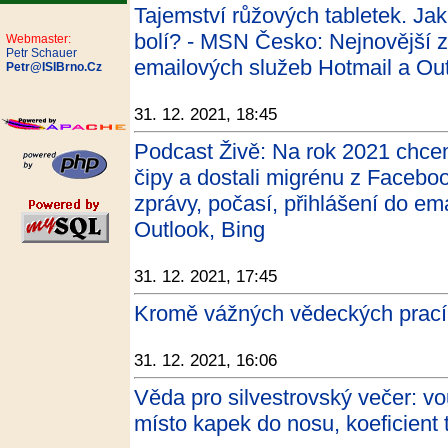
Tajemství růžových tabletek. Jak
bolí? - MSN Česko: Nejnovější zp
Webmaster:
Petr Schauer
emailových služeb Hotmail a Out
Petr@ISIBrno.Cz
31. 12. 2021, 18:45
Podcast Živě: Na rok 2021 chc
čipy a dostali migrénu z Faceb
zprávy, počasí, přihlášení do em
Outlook, Bing
31. 12. 2021, 17:45
Kromě vážných vědeckých prací e
31. 12. 2021, 16:06
Věda pro silvestrovský večer: vo
místo kapek do nosu, koeficient