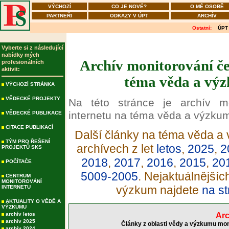
VÝCHOZÍ
CO JE NOVÉ?
O MÉ OSOBĚ
PARTNEŘI
ODKAZY V ÚPT
ARCHÍV
Ostatní:
ÚPT
Vyberte si z následující
nabídky mých
Archív monitorování če
profesionálních
aktivit:
téma věda a výz
VÝCHOZÍ STRÁNKA
VĚDECKÉ PROJEKTY
Na této stránce je archív m
internetu na téma věda a výzku
VĚDECKÉ PUBLIKACE
CITACE PUBLIKACÍ
Další články na téma věda a 
TÝM PRO ŘEŠENÍ
archívech z let
letos
,
2025
,
2
PROJEKTŮ SKS
2018
,
2017
,
2016
,
2015
,
20
POČÍTAČE
5009-2005
. Nejaktuálnější
CENTRUM
MONITOROVÁNÍ
výzkum najdete
na st
INTERNETU
AKTUALITY O VĚDĚ A
VÝZKUMU
archív letos
Arc
archív 2025
Články z oblasti vědy a výzkumu mon
archív 2024