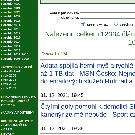
archív 2023
archív 2022
archív 2021
Vybrat jen odkazy
archív 2020
obsahující:
archív 2019
přesný výraz
všechna
archív 2018
archív 2017
Nalezeno celkem 12334 člán
archív 2016
archív 2015
10
archív 2014
archív 2013
archív 2012
Strana
1
z
124
archív 2011-2010
archív 2009-2005
Adata spojila herní myš a rychl
ZACHYCENO Z MÉDIÍ:
aktuální rok
až 1 TB dat - MSN Česko: Nejnov
rok 2005
do emailových služeb Hotmail a 
rok 2004
rok 2003
rok 2002
31. 12. 2021, 19:45
PRO ADMINISTRATIVU
formuláře, užitečné
pomůcky, ..
Čtyřmi góly pomohl k demolici Sl
kanonýr ze mě nebude - Sport.c
ÚVAHY A POSTŘEHY
UKONČENÉ AKTIVITY:
LABORATOŘ EM
31. 12. 2021, 19:38
CSEM
EUREM