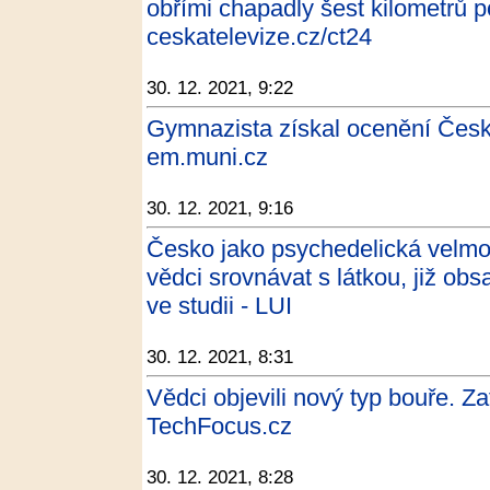
obřími chapadly šest kilometrů p
ceskatelevize.cz/ct24
30. 12. 2021, 9:22
Gymnazista získal ocenění Česk
em.muni.cz
30. 12. 2021, 9:16
Česko jako psychedelická velmo
vědci srovnávat s látkou, již obs
ve studii - LUI
30. 12. 2021, 8:31
Vědci objevili nový typ bouře. Za
TechFocus.cz
30. 12. 2021, 8:28